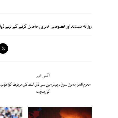
روزانہ مستند اور خصوصی خبریں حاصل کرنے کے لیے ڈیل
اگلی خبر
محرم الحرام،مون سون ،چیئر مین سی ڈی اے کی مربوط کوارڈینی
کی ہدایت