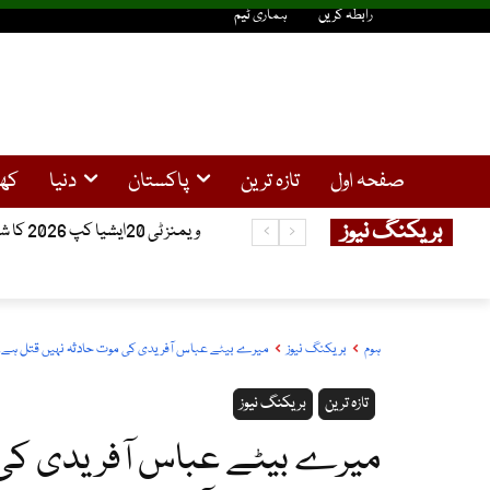
رابطہ کریں
ہماری ٹیم
صفحہ اول
تازہ ترین
پاکستان
دنیا
کھ
بریکنگ نیوز
ویمنز ٹی 20ایشیا کپ 2026 کا شیڈول جاری، پاکستان اور بھارت ایک ہی گروپ میں شامل
شمالی کوریا کا ایک بار پھر بیلسٹک
ہوم
بریکنگ نیوز
میرے بیٹے عباس آفریدی کی موت حادثہ نہیں قتل ہے، 
تازہ ترین
بریکنگ نیوز
میرے بیٹے عباس آفریدی کی م