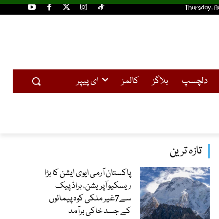
Thursday, A
دلچسپ
بلاگز
کالمز
ای پیپر
تازہ ترین
پاکستان آرمی ایوی ایشن کا بڑا
ریسکیو آپریشن، براڈ پیک
سے7غیر ملکی کوہ پیمائوں
کے جسد خاکی برآمد