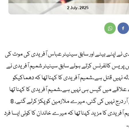
2 July, 2025
یدی نے اپنے بیٹے اور سابق سینیٹر عباس آفریدی کی موت کی
یں پریس کانفرنس کرتے ہوئے سابق سینیٹر شمیم آفریدی نے
 نہیں قتل ہے۔شمیم آفریدی کا کہنا تھا کہ دھماکیکو
لاقے میں گیس ہی نہیں ہے۔شمیم آفریدی کا کہنا تھا
کہ میرے بیٹے کو شہید کردیا گیا، کوئی ایف آئی آر درج نہیں کی گئی، میرے ملازمین کو پکڑ کرلے گئے، 8
آفریدی کا مزید کہنا تھا کہ میرے خاندان کا کوئی ایسا فرد
۔