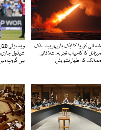
شمالی کوریا کا ایک بار پھر بیلسٹک
میزائل کا کامیاب تجربہ، علاقائی
شیڈول جاری، 
ممالک کا اظہارِ تشویش
ہی گروپ میں