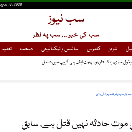
ugust 6, 2026
سب نیوز
سب کی خبر ... سب پہ نظر
یل
شوبز
کامرس
سائنس و ٹیکنالوجی
صحت
تعلیم
 میزائل کا کامیاب تجربہ، علاقائی ممالک کا اظہارِ تشویش
سابق سینیٹر شمیم آفریدی
وت حادثہ نہیں قتل ہے، سابق