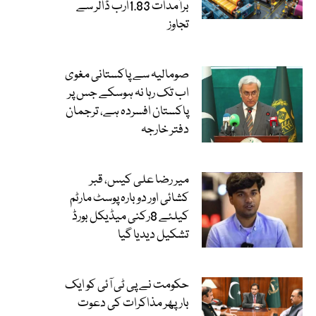
برآمدات 1.83ارب ڈالر سے
تجاوز
صومالیہ سے پاکستانی مغوی
اب تک رہا نہ ہوسکے جس پر
پاکستان افسردہ ہے، ترجمان
دفتر خارجہ
میر رضا علی کیس، قبر
کشائی اور دوبارہ پوسٹ مارٹم
کیلئے 8رکنی میڈیکل بورڈ
تشکیل دیدیا گیا
حکومت نے پی ٹی آئی کو ایک
بارپھر مذاکرات کی دعوت