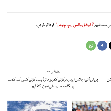
ی سب نیوز
"آفیشل واٹس ایپ چینل"
کو فالو کریں۔
پچھلی خبر
شن
پی ٹی آئی اجلاس؛ یہاں ہرکوئی کمپرومائزڈ ہے، کوئی کسی کے کہنے
پر لگا ہوا ہے، علی امین گنڈاپور