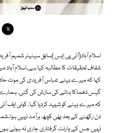
سب نیوز
اسلام آباد(آئی پی ایس )سابق سینیٹر شمیم آفر
شفاف تحقیقات کا مطالبہ کیا ہے۔اسلام آباد م
کہا کہ میرے بیٹے عباس آفریدی کی موت حادثہ
گیس دھماکا بنانے کی سازش کی گئی، ہمارے ع
دن رکھنے کے بعد بھی کچھ برآمد نہیں ہوا۔شمیم 
نہیں جس کے وارنٹ گرفتاری جاری نہ ہوئے ہوں