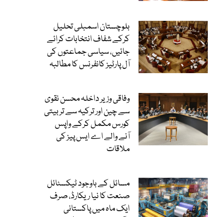
بلوچستان اسمبلی تحلیل
کرکے شفاف انتخابات کرائے
جائیں، سیاسی جماعتوں کی
آل پارٹیز کانفرنس کا مطالبہ
وفاقی وزیر داخلہ محسن نقوی
سے چین اور ترکیہ سے تربیتی
کورس مکمل کرکے واپس
آنے والے اے ایس پیز کی
ملاقات
مسائل کے باوجود ٹیکسٹائل
صنعت کا نیا ریکارڈ، صرف
ایک ماہ میں پاکستانی