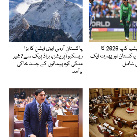
ویمنز ٹی 20ایشیا کپ 2026 کا
پاکستان آرمی ایوی ایشن کا بڑا
پاکستان اور بھارت ایک
ریسکیو آپریشن، براڈ پیک سے7غیر
 شامل
ملکی کوہ پیمائوں کے جسد خاکی
برآمد