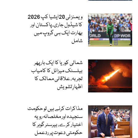
ویمنز ٹی 20ایشیا کپ 2026
کا شیڈول جاری، پاکستان اور
بھارت ایک ہی گروپ میں
شامل
شمالی کوریا کا ایک بار پھر
بیلسٹک میزائل کا کامیاب
تجربہ، علاقائی ممالک کا
اظہارِ تشویش
مذاکرات کرنے ہیں تو حکومت
سنجیدہ اور مخلصانہ رویہ
اختیار کرے، بیرسٹر گوہر کا
حکومتی دعوت پر ردعمل