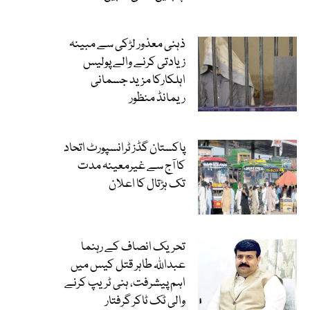
ذہنی معذور لڑکی سے مبینہ
زیادتی کرنے والے پولیس
اہلکارکا مزید جسمانی
ریمانڈ منظور
پاکستان گڈز ٹرانسپورٹ اتحاد
کا آج سے غیرمعینہ مدت
تک ہڑتال کا اعلان
تحریک انصاف کے رہنما
عبداللہ طاہر قتل کیس میں
اہم پیشرفت، ہنی ٹریپ کرنے
والی ٹک ٹاکر گرفتار