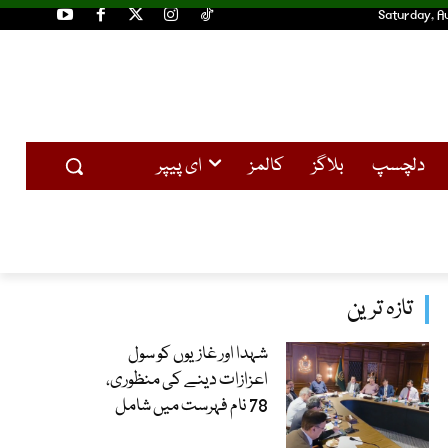
Saturday, A
دلچسپ
بلاگز
کالمز
ای پیپر
تازہ ترین
شہدا اور غازیوں کو سول
اعزازات دینے کی منظوری،
78 نام فہرست میں شامل