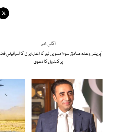
اگلی خبر
آپریشن وعدہ صادق سوم! دسویں لہر کا آغاز، ایران کا اسرائیلی فضا
پر کنٹرول کا دعویٰ