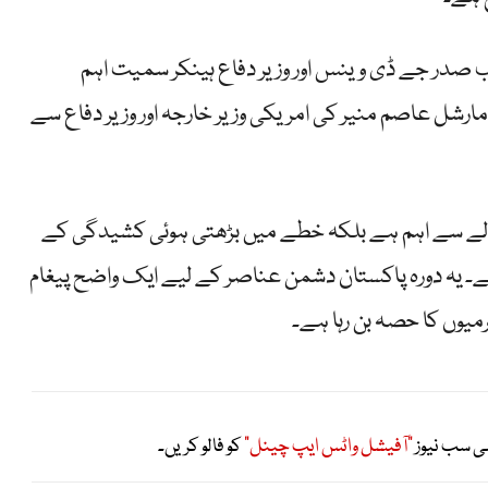
ئب صدر جے ڈی وینس اور وزیر دفاع ہینکر سمیت اہم
ل عاصم منیر کی امریکی وزیر خارجہ اور وزیر دفاع سے
الے سے اہم ہے بلکہ خطے میں بڑھتی ہوئی کشیدگی کے
۔ یہ دورہ پاکستان دشمن عناصر کے لیے ایک واضح پیغام
میوں کا حصہ بن رہا ہے۔
ی سب نیوز
"آفیشل واٹس ایپ چینل"
کو فالو کریں۔