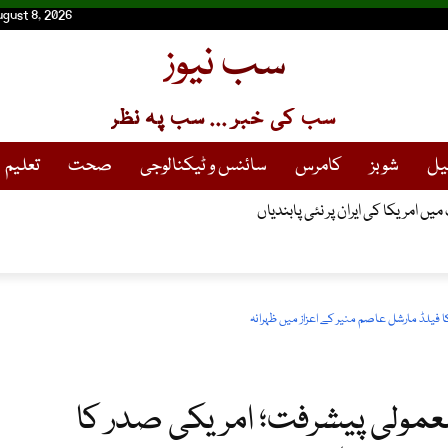
ugust 8, 2026
سب نیوز
سب کی خبر ... سب پہ نظر
یل
شوبز
کامرس
سائنس و ٹیکنالوجی
صحت
تعلیم
ں امریکا کی ایران پر نئی پابندیاں
فیلڈ مارشل عاصم منیر کے اعزاز میں ظہرانہ
عمولی پیشرفت؛ امریکی صدر کا