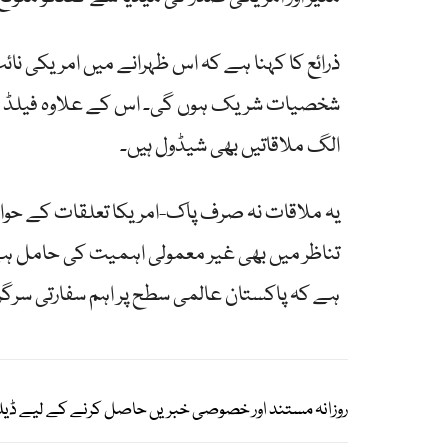
ذرائع کا کہنا ہے کہ اس ظہرانے میں امریکی نا
شخصیات شریک ہوں گی۔ اس کے علاوہ فیلڈ مارش
الگ ملاقاتیں بھی شیڈول ہیں۔
یہ ملاقات نہ صرف پاک-امریکا تعلقات کے حو
تناظر میں بھی غیر معمولی اہمیت کی حامل ہے
ہے کہ پاکستان عالمی سطح پر اہم سفارتی سرگر
روزانہ مستند اور خصوصی خبریں حاصل کرنے کے لیے ڈیل