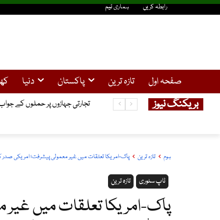
رابطہ کریں
ہماری ٹیم
صفحہ اول
تازہ ترین
پاکستان
دنیا
کھ
بریکنگ نیوز
تجارتی جہازوں پر حملوں کے جواب می
ہوم
تازہ ترین
پاک-امریکا تعلقات میں غیر معمولی پیشرفت؛ امریکی صدر کا 
ٹاپ سٹوری
تازہ ترین
پاک-امریکا تعلقات میں غیر م