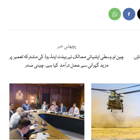
پچھلی خبر
ؤں
چین اور وسطی ایشیائی ممالک نے بیلٹ اینڈ روڈ کی مشترکہ تعمیر پر
مزید گہرائی سے عمل درآمد کیا ہے، چینی صدر