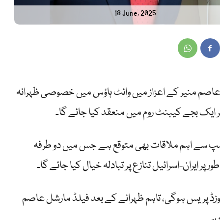
18 June, 2025
عاصم منیر کے اعزاز میں وائٹ ہاؤس میں خصوصی ظہرانہ
 ایک بجے کیبنٹ روم میں منعقد کیا جائے گا۔
مپ سے اہم ملاقات بھی متوقع ہے جس میں دو طرفہ
ر ایران-اسرائیل تنازع پر تبادلہ خیال کیا جائے گا۔
وزڈ پریس ہوگی، تاہم ظہرانے کے بعد فیلڈ مارشل عاصم
ع ہے۔