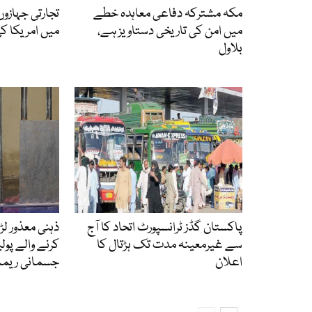
مکہ مشترکہ دفاعی معاہدہ خطے
تجارتی جہازو
میں امن کی تاریخی دستاویز ہے،
میں امریکا کی 
بلاول
پاکستان گڈز ٹرانسپورٹ اتحاد کا آج
ذہنی معذور ل
سے غیرمعینہ مدت تک ہڑتال کا
کرنے والے پول
اعلان
جسمانی ریمان