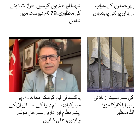
ں پر حملوں کے جواب
شہدا اور غازیوں کو سول اعزازات دینے
ایران پر نئی پابندیاں
کی منظوری، 78 نام فہرست میں
شامل
ڑکی سے مبینہ زیادتی
پاکستانی قوم کو مکہ معاہدے پر
یس اہلکارکا مزید
مبارکباد:مسلم دنیا کے مسائل ان کے
ڈ منظور
اپنے نظام اور اداروں سے حل ہونے
چاہئیں، علی شاہین