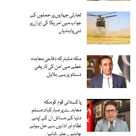
تجارتی جہازوں پر حملوں کے
جواب میں امریکا کی ایران پر
نئی پابندیاں
مکہ مشترکہ دفاعی معاہدہ
خطے میں امن کی تاریخی
دستاویز ہے، بلاول
پاکستانی قوم کو مکہ
معاہدے پر مبارکباد:مسلم
دنیا کے مسائل ان کے اپنے
نظام اور اداروں سے حل ہونے
چاہئیں، علی شاہین