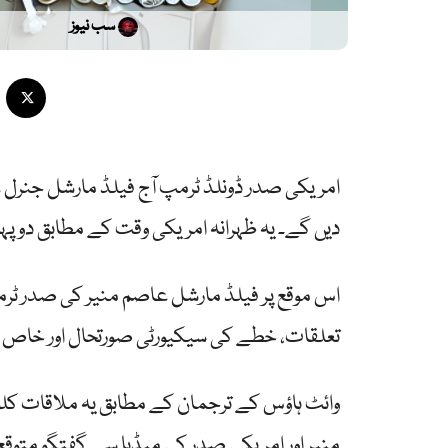
سب نیوز
امریکی صدر ڈونلڈ ٹرمپ آج فیلڈ مارشل جنرل 
دیں گے۔ یہ ظہرانہ امریکی وقت کے مطابق دوپہر
اس موقع پر فیلڈ مارشل عاصم منیر کی صدر ٹر
تعلقات، خطے کی سیکیورٹی صورتحال اور خاص طور پ
وائٹ ہاؤس کے ترجمان کے مطابق یہ ملاقات کل
منیر اور امریکی صدر کی میڈیا سے گفتگو متوق