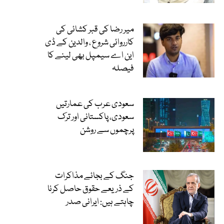
میر رضا کی قبر کشائی کی
کارروائی شروع ، والدین کے ڈی
این اے سیمپل بھی لینے کا
فیصلہ
سعودی عرب کی عمارتیں
سعودی، پاکستانی اور ترک
پرچموں سے روشن
جنگ کے بجائے مذاکرات
کے ذریعے حقوق حاصل کرنا
چاہتے ہیں: ایرانی صدر