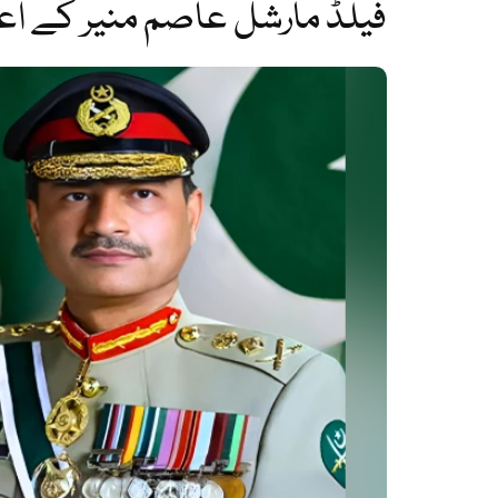
فیلڈ مارشل عاصم منیر کے اعزا