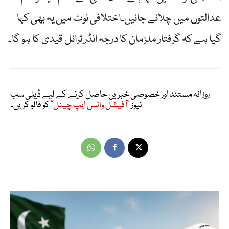
عدالتوں میں چلائے جائیں۔اختلافی نوٹ میں یہ بھی کہا
گیا ہے کہ گرفتار ملزمان کا درجہ انڈر ٹرائل قیدی کا ہو گا۔
روزانہ مستند اور خصوصی خبریں حاصل کرنے کے لیے ڈیلی سب
نیوز
"آفیشل واٹس ایپ چینل"
کو فالو کریں۔