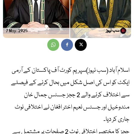
سب نیوز
7 May, 2025
اسلام آباد (سب نیوز)سپریم کورٹ آف پاکستان کے آرمی
ایکٹ کو اس کی اصل شکل میں بحال کرنے کے فیصلے
سے اختلاف کرنے والے 2 ججز جسٹس جمال خان
مندوخیل اور جسٹس نعیم اختر افغان نے اختلافی نوٹ
جاری کر دیا۔
ججز کا مختصر اختلافی نوٹ 2 صفحات پر مشتمل ہے