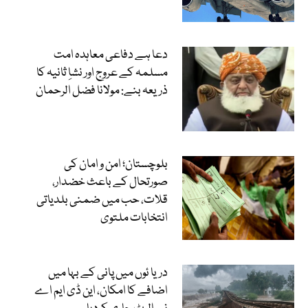
دعا ہے دفاعی معاہدہ امت
مسلمہ کے عروج اور نشاِ ثانیہ کا
ذریعہ بنے: مولانا فضل الرحمان
بلوچستان؛ امن و امان کی
صورتحال کے باعث خضدار،
قلات، حب میں ضمنی بلدیاتی
انتخابات ملتوی
دریا ئوں میں پانی کے بہا میں
اضافے کا امکان، این ڈی ایم اے