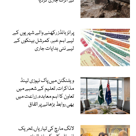
نے الرٹ جاری کردیا
پرائز بانڈز رکھنے والے شہریوں کے
لیے اہم خبر، کمرشل بینکوں کے
لیے نئی ہدایات جاری
ویلنگٹن میں پاک نیوزی لینڈ
مذاکرات، تعلیم کے شعبے میں
تعاون کا اہم معاہدہ، زراعت میں
بھی روابط بڑھانے پر اتفاق
لانگ مارچ کی تیاریاں،تحریک