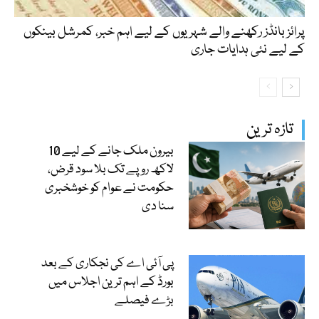
پرائز بانڈز رکھنے والے شہریوں کے لیے اہم خبر، کمرشل بینکوں
کے لیے نئی ہدایات جاری
تازہ ترین
بیرون ملک جانے کے لیے 10
لاکھ روپے تک بلا سود قرض،
حکومت نے عوام کو خوشخبری
سنا دی
پی آئی اے کی نجکاری کے بعد
بورڈ کے اہم ترین اجلاس میں
بڑے فیصلے