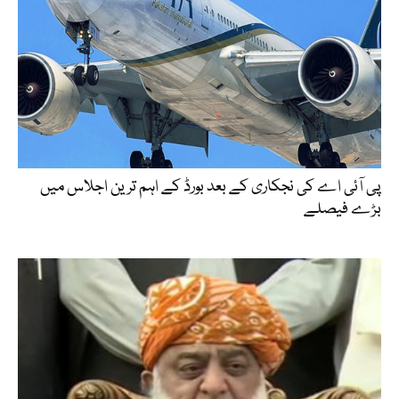
پی آئی اے کی نجکاری کے بعد بورڈ کے اہم ترین اجلاس میں
بڑے فیصلے