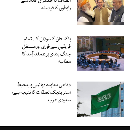
انصاف کا حکمران اتحاد سے
رابطوں کا فیصلہ
پاکستان کا سوڈان کے تمام
فریقین سے فوری اور مستقل
جنگ بندی پر عملدرآمد کا
مطالبہ
دفاعی معاہدہ دہائیوں پر محیط
اسٹریٹجک تعلقات کا نتیجہ ہے:
سعودی عرب