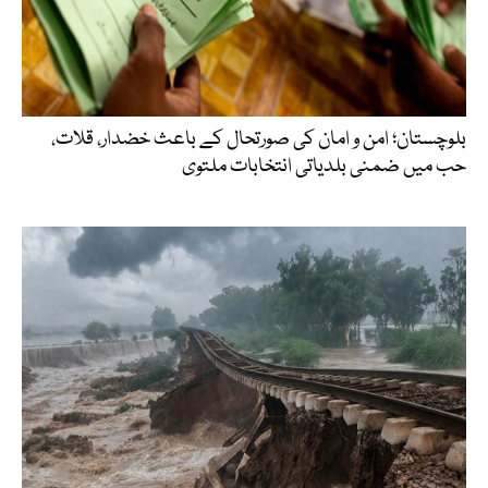
بلوچستان؛ امن و امان کی صورتحال کے باعث خضدار، قلات،
حب میں ضمنی بلدیاتی انتخابات ملتوی