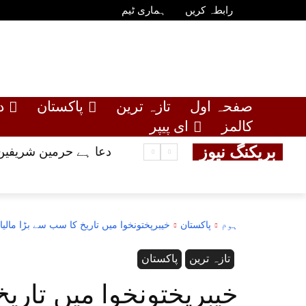
رابطہ کریں
ہماری ٹیم
صفحہ اول
تازہ ترین
پاکستان
د
کالمز
ای پیپر
بریکنگ نیوز
دعا ہے حرمین شریفین 
ہوم
پاکستان
خیبرپختونخوا میں تاریخ کا سب سے بڑا مالی
تازہ ترین
پاکستان
خیبرپختونخوا میں تاری