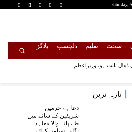
Saturday, 
صحت
تعلیم
دلچسپ
بلاگز
 ڈھال ثابت ہو، وزیراعظم
تازہ ترین
دعا ہے حرمین
شریفین کے سائے میں
طے پانے والا معاہدہ
اگلی نسلوں کیلئے