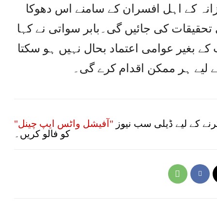
زانہ کے اہل افسران کے سامنے اس دھوکا
تحقیقات کی جائیں گی۔بابر سواتی نے کہا
کے بغیر عوامی اعتماد بحال نہیں ہو سکتا
لیے ہر ممکن اقدام کرے گی۔
نے کے لیے ڈیلی سب نیوز
"آفیشل واٹس ایپ چینل"
کو فالو کریں۔