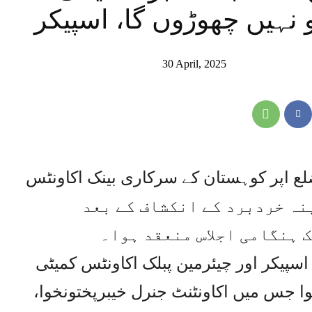
 نہیں چھوڑوں گا، اسپیکر
30 April, 2025
لع اپر کوہستان کے سرکاری بینک اکاونٹس
مبینہ خردبرد کے انکشاف کے بعد
 ہنگامی اجلاس منعقد ہوا۔
سپیکر اور چیئرمین پبلک اکاونٹس کمیٹی
ا جس میں اکاونٹنٹ جنرل خیبرپختونخوا،