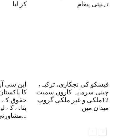
تہنیتی پیغام
کر لیا
فیسکو کی نجکاری، ترکیہ،
این سی آر
چینی سرمایہ کاروں سمیت
کا پاکستان
12ملکی و غیر ملکی گروپ
حقوق کے ق
میدان میں
بنانے کے ل
مشاورتی اجلاس، کتاب...