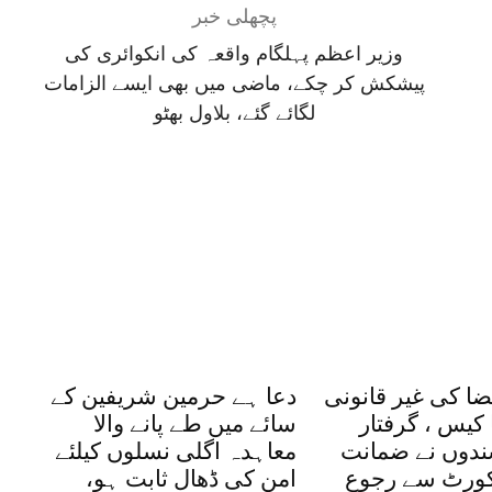
پچھلی خبر
وزیر اعظم پہلگام واقعہ کی انکوائری کی
پیشکش کر چکے، ماضی میں بھی ایسے الزامات
لگائے گئے، بلاول بھٹو
ضا کی غیر قانونی
دعا ہے حرمین شریفین کے
کیس ، گرفتار
سائے میں طے پانے والا
شندوں نے ضمانت
معاہدہ اگلی نسلوں کیلئے
یکورٹ سے رجوع
امن کی ڈھال ثابت ہو،