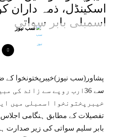
اسکینڈل، ذمہ داران کو
اسمبلی بابر سواتی
سب نیوز
پشاور(سب نیوز)خیبرپختونخوا کے ض
سے 36ارب روپے سے زائد کی 
خیبرپختونخوا اسمبلی میں ایک
تفصیلات کے مطابق ہنگامی اجلاس ا
بابر سلیم سواتی کی زیر صدارت ہو