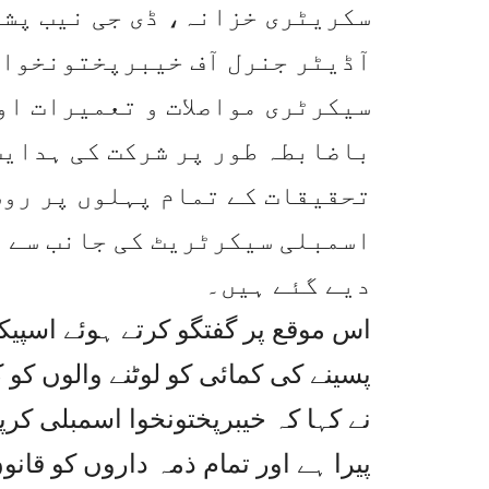
سکریٹری خزانہ، ڈی جی نیب پش
آڈیٹر جنرل آف خیبرپختونخوا،
سیکرٹری مواصلات و تعمیرات او
باضابطہ طور پر شرکت کی ہدایت
تحقیقات کے تمام پہلوں پر رو
اسمبلی سیکرٹریٹ کی جانب سے 
دیے گئے ہیں۔
اس موقع پر گفتگو کرتے ہوئے اسپیک
پسینے کی کمائی کو لوٹنے والوں کو
نے کہا کہ خیبرپختونخوا اسمبلی کر
پیرا ہے اور تمام ذمہ داروں کو قان