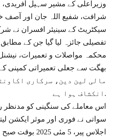
وزیراعلی کے مشیر سہیل آفریدی، ار
شرافت، شفیع اللہ جان اور آصف خ
سیکٹریٹ کے سینیئر افسران نے شر
تفصیلی جائزہ لیا گیا جن کے مطابق
محکمہ مواصلات و تعمیرات، نیشنل ب
مالی لین دین، سرکاری اکاونٹس
انکشاف ہوا ہے.
اس معاملے کی سنگینی کو مدنظر رک
سواتی نے فوری اور موثر ایکشن لی