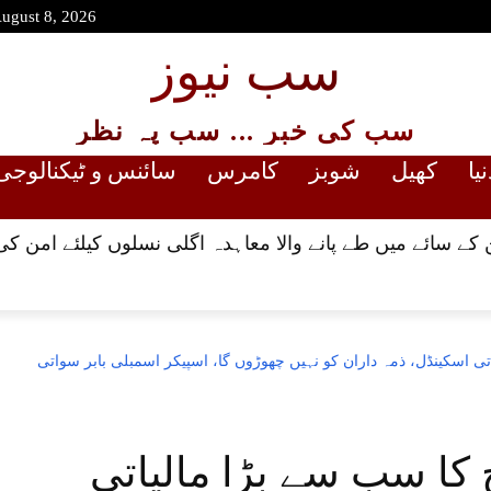
August 8, 2026
سب نیوز
سب کی خبر ... سب پہ نظر
نیا
کھیل
شوبز
کامرس
سائنس و ٹیکنالوجی
کے سائے میں طے پانے والا معاہدہ اگلی نسلوں کیلئے امن کی
اتی اسکینڈل، ذمہ داران کو نہیں چھوڑوں گا، اسپیکر اسمبلی بابر سواتی
خ کا سب سے بڑا مالیاتی