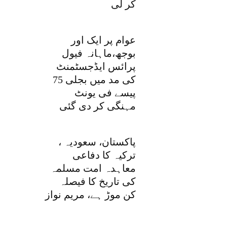
کر لی
عوام پر ایک اور
بوجھ،ماہانہ فیول
پرائس ایڈجسٹمنٹ
کی مد میں بجلی 75
پیسے فی یونٹ
مہنگی کر دی گئی
پاکستان، سعودیہ ،
ترکیہ کا دفاعی
معاہدہ امت مسلمہ
کی تاریخ کا فیصلہ
کن موڑ ہے، مریم نواز