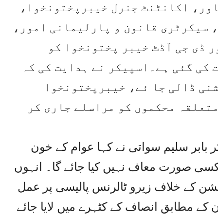
اور، اکانٹنٹ جنرل خیبرپختونخوا،
 سیکرٹری قانون و پارلیمانی امور،
ر ڈی جی آڈٹ خیبر پختونخوا کو
 کی گئی ہے۔اسپیکر نے ہدایت کی کہ
شنی ڈالی جا ئے، خیبرپختونخوا
متعلقہ محکموں کو مراسلے جاری کر
ر بابر سلیم سواتی نے کہا عوام کے خون
 کسی صورت معاف نہیں کیا جائے گا۔ انہوں
پشن کے خلاف زیرو ٹالرنس پالیسی پر عمل
ون کے مطابق انصاف کے کٹہرے میں لایا جائے