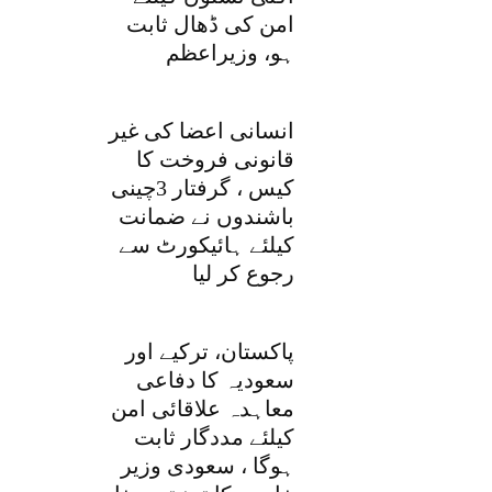
امن کی ڈھال ثابت
ہو، وزیراعظم
انسانی اعضا کی غیر
قانونی فروخت کا
کیس ، گرفتار 3چینی
باشندوں نے ضمانت
کیلئے ہائیکورٹ سے
رجوع کر لیا
پاکستان، ترکیے اور
سعودیہ کا دفاعی
معاہدہ علاقائی امن
کیلئے مددگار ثابت
ہوگا ، سعودی وزیر