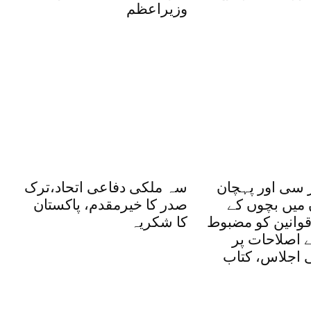
وزیراعظم
 سی اور پہچان
سہ ملکی دفاعی اتحاد،ترک
 میں بچوں کے
صدر کا خیرمقدم، پاکستان
وانین کو مضبوط
کا شکریہ
یے اصلاحات پر