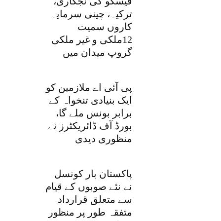
فیسکو کی نجکاری،
ترکیہ، چینی سرمایہ
کاروں سمیت
12ملکی و غیر ملکی
گروپ میدان میں
پی آئی اے ملازمین کو
ایک بنیادی تنخواہ کے
برابر بونس ملے گا،
بورڈ آف ڈائریکٹرز نے
منظوری دیدی
پاکستان بار کونسل
نے نئے صوبوں کے قیام
سے متعلق قرارداد
متفقہ طور پر منظور