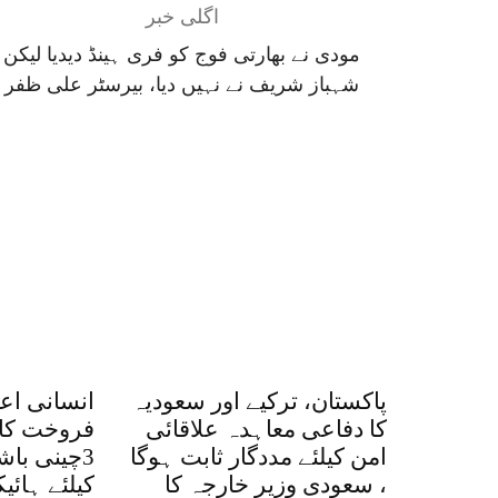
اگلی خبر
مودی نے بھارتی فوج کو فری ہینڈ دیدیا لیکن
شہباز شریف نے نہیں دیا، بیرسٹر علی ظفر
پاکستان، ترکیے اور سعودیہ
انسانی اع
کا دفاعی معاہدہ علاقائی
فروخت کا 
امن کیلئے مددگار ثابت ہوگا
3چینی با
، سعودی وزیر خارجہ کا
کیلئے ہائ