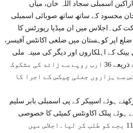
اکین اسمبلی سجاد اللہ خان، میاں
ان محسود کے ساتھ ساتھ صوبائی اسمبلی
کت کی۔اجلاس میں ان میڈیا رپورٹس کا
 ضلع اپر کوہستان میں ضلعی اکانٹس آفیسر،
ینک کے اہلکاروں اور دیگر کی مبینہ ملی
بھگت سے جعلی تعمیراتی کمپنی کے ذریعے 36 ارب روپے سے زائد کی مشکوک
 سے ہزاروں جعلی چیکس کے اجرا کا
ھتے ہوئے اسپیکر کے پی اسمبلی بابر سلیم
تے ہوئے پبلک اکاونٹس کمیٹی کا خصوصی
اجلاس پیر، 5 مئی 2025 بوقت صبح 11 بجے کو طلب کر لیا۔اجلاس میں