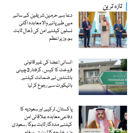
تازہ ترین
دعا ہے حرمین شریفین کے سائے
میں طے پانے والا معاہدہ اگلی
نسلوں کیلئے امن کی ڈھال ثابت
ہو، وزیراعظم
انسانی اعضا کی غیر قانونی
فروخت کا کیس ، گرفتار 3چینی
باشندوں نے ضمانت کیلئے
ہائیکورٹ سے رجوع کر لیا
پاکستان، ترکیے اور سعودیہ کا
دفاعی معاہدہ علاقائی امن
کیلئے مددگار ثابت ہوگا ، سعودی
وزیر خارجہ کا تہنیتی پیغام