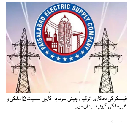
فیسکو کی نجکاری، ترکیہ، چینی سرمایہ کاروں سمیت 12ملکی و
غیر ملکی گروپ میدان میں