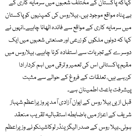
کہاکہ پاکستان کے مختلف شعبوں میں سرمایہ کاری کے
بے پناہ مواقع موجود ہیں، بیلاروس کی کمپنیوں کوپاکستان
میں سرمایہ کاری کے مواقع سے فائدہ اٹھانا چاہیے۔انہوں نے
کہا کہ دونوں ملکوں کو زرعی اور صنعتی شعبوں میں ایک
دوسرے کے تجربات سے استفادہ کرنا چاہیے، بیلاروس میں
مقیم پاکستانی اس کی تعمیر و ترقی میں اہم کردار ادا
کررہے ہیں، تعلقات کے فروغ کے حوالے سے مثبت
پیشرفت باعث اطمینان ہے۔
قبل ازیں بیلا روس کے ایوان آزادی آمد پر وزیراعظم شہباز
شریف کے اعزاز میں باضابطہ استقبالیہ تقریب منعقد
ہوئی۔بیلا روس کے صدر الیگزینڈر لوکاشینکو نے وزیراعظم