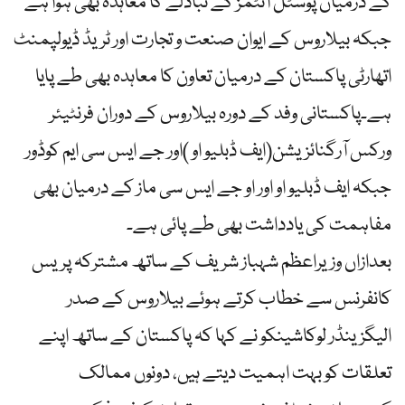
کے درمیان پوسٹل آئٹمز کے تبادلے کا معاہدہ بھی ہوا ہے
جبکہ بیلاروس کے ایوان صنعت و تجارت اور ٹریڈ ڈیولپمنٹ
اتھارٹی پاکستان کے درمیان تعاون کا معاہدہ بھی طے پایا
ہے۔پاکستانی وفد کے دورہ بیلاروس کے دوران فرنٹیئر
ورکس آرگنائزیشن(ایف ڈبلیو او )اور جے ایس سی ایم کوڈور
جبکہ ایف ڈبلیو او اور او جے ایس سی ماز کے درمیان بھی
مفاہمت کی یادداشت بھی طے پائی ہے۔
بعدازاں وزیراعظم شہباز شریف کے ساتھ مشترکہ پریس
کانفرنس سے خطاب کرتے ہوئے بیلاروس کے صدر
الیگزینڈر لوکاشینکو نے کہا کہ پاکستان کے ساتھ اپنے
تعلقات کو بہت اہمیت دیتے ہیں، دونوں ممالک