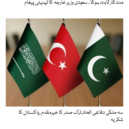
مددگار ثابت ہوگا ، سعودی وزیر خارجہ کا تہنیتی پیغام
سہ ملکی دفاعی اتحاد،ترک صدر کا خیرمقدم، پاکستان کا
شکریہ