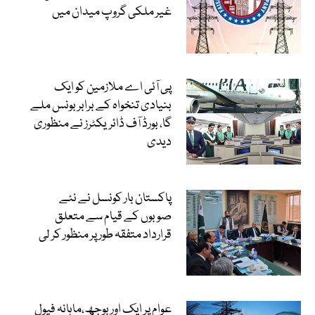
غیر ملکی گروپ میدان میں
پی آئی اے ملازمین کو ایک
بنیادی تنخواہ کے برابر بونس ملے
گا، بورڈ آف ڈائریکٹرز نے منظوری
دیدی
پاکستان بار کونسل نے نئے
صوبوں کے قیام سے متعلق
قرارداد متفقہ طور پر منظور کر لی
عوام پر ایک اور بوجھ،ماہانہ فیول