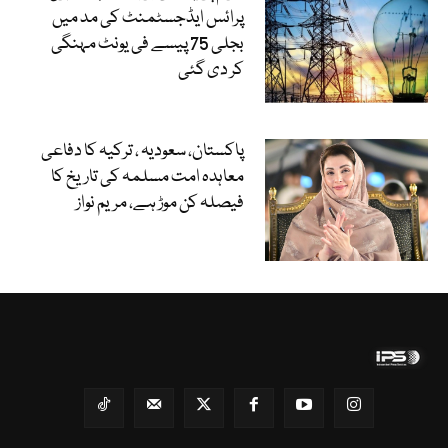
پرائس ایڈجسٹمنٹ کی مد میں
بجلی 75 پیسے فی یونٹ مہنگی
کر دی گئی
پاکستان، سعودیہ ، ترکیہ کا دفاعی
معاہدہ امت مسلمہ کی تاریخ کا
فیصلہ کن موڑ ہے، مریم نواز