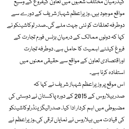
کیدرمیان مختلف شعبوں میں تعاون کیفروغ کے وسیع
مواقع موجود ہیں، وزیراعظم شہباز شریف کے دورے سے
دوطرفہ تعلقات کو نئی جہت ملے گی۔صدر لوکاشینکو نے
کہا کہ دونوں ممالک کے درمیان بزنس فورم تجارت کے
فروغ کیلئے اہمیت کا حامل ہے، دوطرفہ تجارت
اوراقتصادی تعاون کے مواقع سے حقیقی معنوں میں
استفادہ کرنا ہے۔
اس موقع پر وزیراعظم شہباز شریف نے کہا کہ
صدربیلاروس کے 2015 کے دورہ پاکستان نے دوستی کی
مضبوطی میں اہم کردار ادا کیا، صدرالیگزینڈرلوکاشینکو
کی قیادت میں بیلاروس نے نمایاں ترقی کی۔وزیراعظم نے