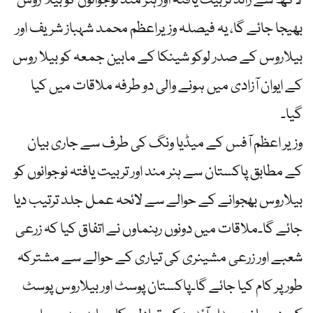
لاکھ سے زائد تربیت یافتہ اور ہنر مند نوجوانوں کو بیلا روس
بھیجا جائے گا، یہ فیصلہ وزیراعظم محمد شہباز شریف اور
بیلاروس کے صدر لوکو شینکا کے مابین جمعہ کو بیلا روس
کے ایوان آزادی میں ہونے والی دو طرفہ ملاقات میں کیا
گیا۔
وزیر اعظم آفس کے میڈیا ونگ کی طرف سے جاری بیان
کے مطابق پاکستان سے ہنر مند اور تربیت یافتہ نوجوانوں کو
بیلاروس بھجوانے کے حوالے سے لائحہ عمل جلد ترتیب دیا
جائے گا۔ملاقات میں دونوں رہنماوں نے اتفاق کیا کہ زرعی
شعبے اور زرعی مشینری کی تیاری کے حوالے سے مشترکہ
طور پر کام کیا جائے گا۔پاکستان پوسٹ اور بیلاروس پوسٹ