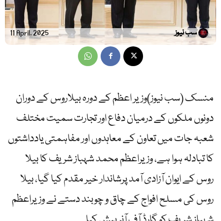
سب نیوز
11 April, 2025
منسک (سب نیوز)وزیر اعظم کے دورہ بیلاروس کے دوران
دونوں ملکوں کے درمیان دفاع اور تجارت سمیت مختلف
شعبہ جات میں تعاون کے معاہدوں اور مفاہمتی یادداشتوں
کا تبادلہ ہوا ہے، وزیراعظم محمد شہباز شریف کا بیلا
روس کے ایوان آزادی آمد پرشاندار خیر مقدم کیا گیا، بیلا
روس کی مسلح افواج کے چاق و چوبند دستے نے وزیراعظم
شہباز شریف کو گارڈ آف آنر پیش کیا۔