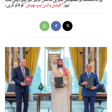
روزانہ مستند اور خصوصی خبریں حاصل کرنے کے لیے ڈیلی سب
نیوز
"آفیشل واٹس ایپ چینل"
کو فالو کریں۔