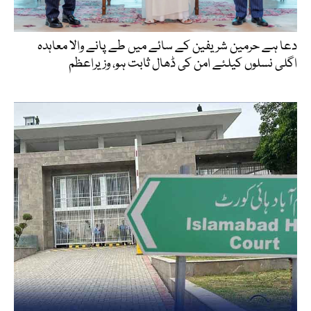
دعا ہے حرمین شریفین کے سائے میں طے پانے والا معاہدہ
اگلی نسلوں کیلئے امن کی ڈھال ثابت ہو، وزیراعظم