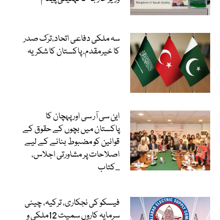
سہ ملکی دفاعی اتحاد،ترک صدر
کا خیرمقدم، پاکستان کا شکریہ
این سی آر سی اور پہچان کا
پاکستان میں بچوں کے حقوق کے
قوانین کو مضبوط بنانے کے لیے
اصلاحات پر مشاورتی اجلاس،
کتاب...
فیسکو کی نجکاری، ترکیہ، چینی
سرمایہ کاروں سمیت 12ملکی و