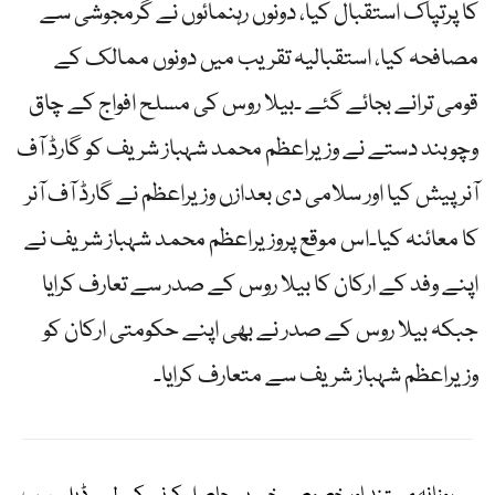
کا پرتپاک استقبال کیا، دونوں رہنمائوں نے گرمجوشی سے
مصافحہ کیا، استقبالیہ تقریب میں دونوں ممالک کے
قومی ترانے بجائے گئے ۔بیلا روس کی مسلح افواج کے چاق
وچوبند دستے نے وزیراعظم محمد شہباز شریف کو گارڈ آف
آنر پیش کیا اور سلامی دی بعدازں وزیراعظم نے گارڈ آف آنر
کا معائنہ کیا۔اس موقع پروزیراعظم محمد شہباز شریف نے
اپنے وفد کے ارکان کا بیلا روس کے صدر سے تعارف کرایا
جبکہ بیلا روس کے صدر نے بھی اپنے حکومتی ارکان کو
وزیراعظم شہباز شریف سے متعارف کرایا۔