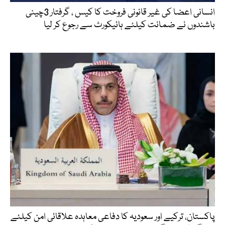
انسانی اعضا کی غیر قانونی فروخت کا کیس ، گرفتار 3چینی
باشندوں نے ضمانت کیلئے ہائیکورٹ سے رجوع کر لیا
پاکستان، ترکیے اور سعودیہ کا دفاعی معاہدہ علاقائی امن کیلئے