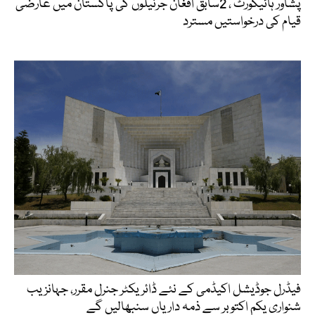
پشاور ہائیکورٹ ، 2سابق افغان جرنیلوں کی پاکستان میں عارضی
قیام کی درخواستیں مسترد
فیڈرل جوڈیشل اکیڈمی کے نئے ڈائریکٹر جنرل مقرر، جہانزیب
شنواری یکم اکتوبر سے ذمہ داریاں سنبھالیں گے