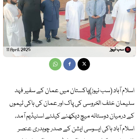
سب نیوز
11 April, 2025
اسلام آباد (سب نیوز)پاکستان میں عمان کے سفیر فہد
سلیمان خلف الخروسی کی پاک اور عمان کی ہاکی ٹیموں
کے درمیان دوستانہ میچ دیکھنے کیلئے اسٹیڈیم آمد،
اسلام آباد ہاکی ایسوسی ایشن کے صدر چوہدری عنصر