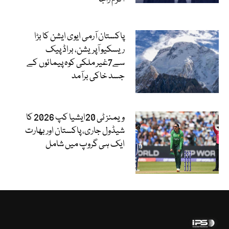
پاکستان آرمی ایوی ایشن کا بڑا
ریسکیو آپریشن، براڈ پیک
سے7غیر ملکی کوہ پیمائوں کے
جسد خاکی برآمد
ویمنز ٹی 20ایشیا کپ 2026 کا
شیڈول جاری، پاکستان اور بھارت
ایک ہی گروپ میں شامل