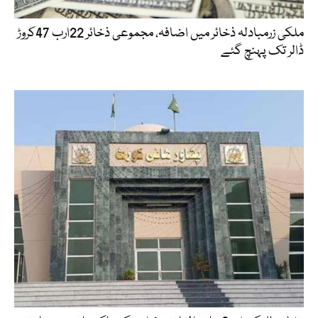
ملکی زرمبادلہ ذخائر میں اضافہ، مجموعی ذخائر 22ارب 47کروڑ
ڈالر تک پہنچ گئے