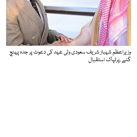
وزیراعظم شہباز شریف سعودی ولی عہد کی دعوت پر جدہ پہنچ
گئے ،پرتپاک استقبال