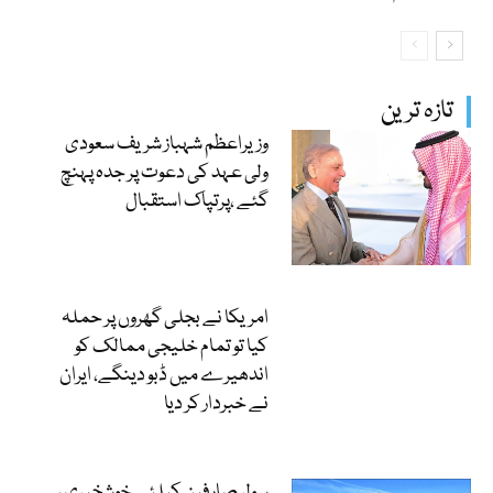
تازہ ترین
وزیراعظم شہباز شریف سعودی
ولی عہد کی دعوت پر جدہ پہنچ
گئے ،پرتپاک استقبال
امریکا نے بجلی گھروں پر حملہ
کیا تو تمام خلیجی ممالک کو
اندھیرے میں ڈبو دینگے، ایران
نے خبردار کر دیا
سولر صارفین کیلئے خوشخبری ،