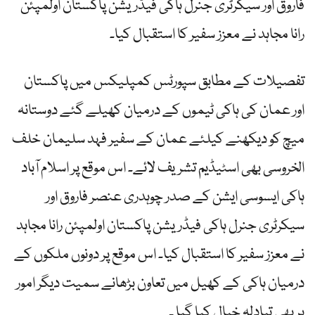
فاروق اور سیکرٹری جنرل ہاکی فیڈریشن پاکستان اولمپئن
رانا مجاہد نے معزز سفیر کا استقبال کیا۔
تفصیلات کے مطابق سپورٹس کمپلیکس میں پاکستان
اور عمان کی ہاکی ٹیموں کے درمیان کھیلے گئے دوستانہ
میچ کو دیکھنے کیلئے عمان کے سفیر فہد سلیمان خلف
الخروسی بھی اسٹیڈیم تشریف لائے۔ اس موقع پر اسلام آباد
ہاکی ایسوسی ایشن کے صدر چوہدری عنصر فاروق اور
سیکرٹری جنرل ہاکی فیڈریشن پاکستان اولمپئن رانا مجاہد
نے معزز سفیر کا استقبال کیا۔ اس موقع پر دونوں ملکوں کے
درمیان ہاکی کے کھیل میں تعاون بڑھانے سمیت دیگر امور
پر بھی تبادلہ خیال کیا گیا ۔