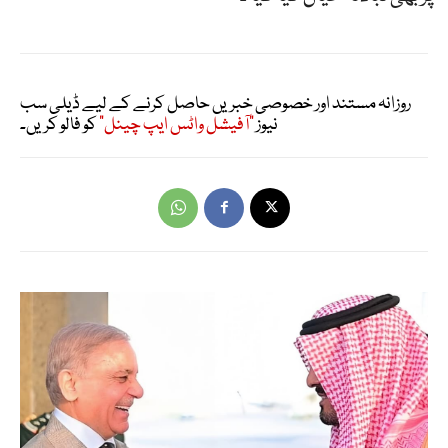
روزانہ مستند اور خصوصی خبریں حاصل کرنے کے لیے ڈیلی سب
نیوز
"آفیشل واٹس ایپ چینل"
کو فالو کریں۔