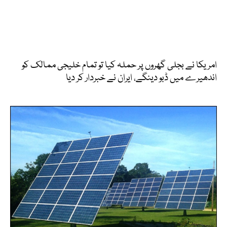
امریکا نے بجلی گھروں پر حملہ کیا تو تمام خلیجی ممالک کو
اندھیرے میں ڈبو دینگے، ایران نے خبردار کر دیا