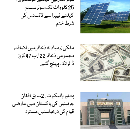
25کلو واٹ تک سولر سسٹم
کیلئے نیپرا سے لائسنس کی
شرط ختم
ملکی زرمبادلہ ذخائر میں اضافہ،
مجموعی ذخائر 22ارب 47کروڑ
ڈالر تک پہنچ گئے
پشاور ہائیکورٹ ، 2سابق افغان
جرنیلوں کی پاکستان میں عارضی
قیام کی درخواستیں مسترد