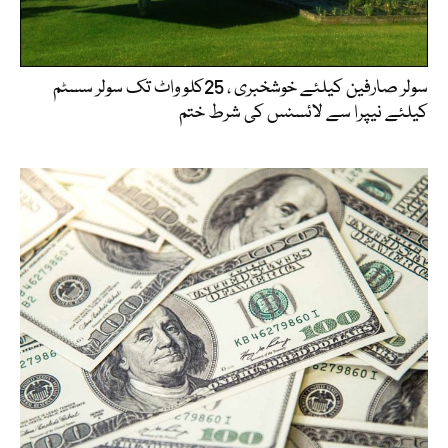
سولر صارفین کیلئے خوشخبری ، 25کلو واٹ تک سولر سسٹم
کیلئے نیپرا سے لائسنس کی شرط ختم