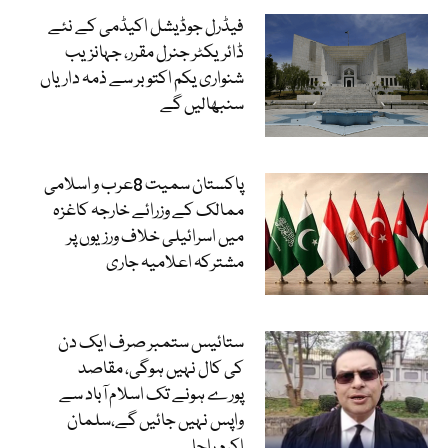
فیڈرل جوڈیشل اکیڈمی کے نئے
ڈائریکٹر جنرل مقرر، جہانزیب
شنواری یکم اکتوبر سے ذمہ داریاں
سنبھالیں گے
پاکستان سمیت 8عرب و اسلامی
ممالک کے وزرائے خارجہ کاغزہ
میں اسرائیلی خلاف ورزیوں پر
مشترکہ اعلامیہ جاری
ستائیس ستمبر صرف ایک دن
کی کال نہیں ہوگی، مقاصد
پورے ہونے تک اسلام آباد سے
واپس نہیں جائیں گے،سلمان
اکرم راجا