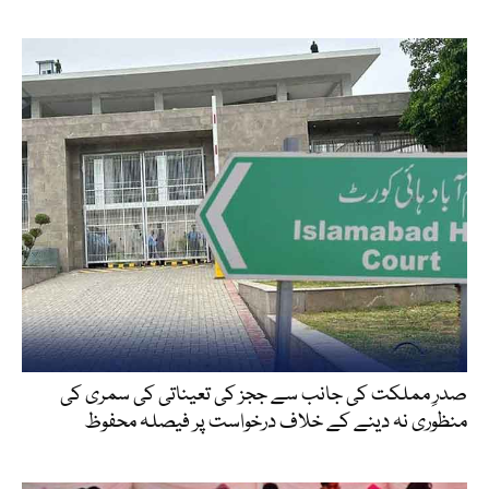
صدرِ مملکت کی جانب سے ججز کی تعیناتی کی سمری کی
منظوری نہ دینے کے خلاف درخواست پر فیصلہ محفوظ