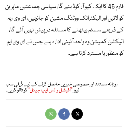
فارم 45 کا ایک کیو آر کوڈ بنے گا، سیاسی جماعتیں ماہرین
کو لائیں اور الیکٹرانک ووٹنگ مشین کو جانچیں، ای وی ایم
کے ذریعے سسٹم بیٹھنے کا مسئلہ درپیش نہیں آئے گا،
الیکشن کمیشن وہ واحد آئینی ادارہ ہے جس نے ای وی ایم
کو منظور یا مسترد کرنا ہے۔
روزانہ مستند اور خصوصی خبریں حاصل کرنے کے لیے ڈیلی سب
نیوز
"آفیشل واٹس ایپ چینل"
کو فالو کریں۔