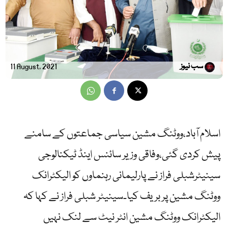
سب نیوز
11 August, 2021
اسلام آباد،ووٹنگ مشین سیاسی جماعتوں کے سامنے
پیش کردی گئی،وفاقی وزیر سائنس اینڈ ٹیکنالوجی
سینیٹرشبلی فراز نے پارلیمانی رہنماوں کو الیکٹرانک
ووٹنگ مشین پر بریف کیا۔سینیٹر شبلی فراز نے کہا کہ
الیکٹرانک ووٹنگ مشین انٹر نیٹ سے لنک نہیں