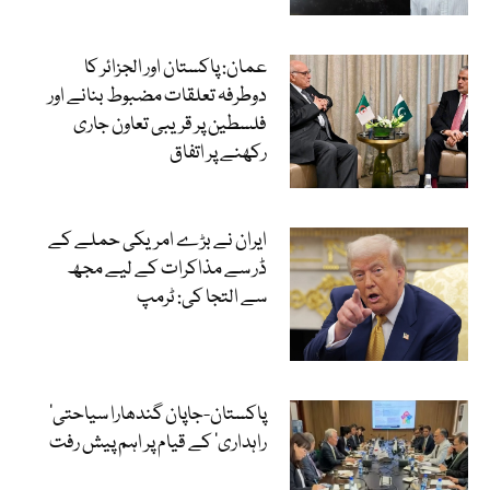
عمان: پاکستان اور الجزائر کا
دوطرفہ تعلقات مضبوط بنانے اور
فلسطین پر قریبی تعاون جاری
رکھنے پر اتفاق
ایران نے بڑے امریکی حملے کے
ڈر سے مذاکرات کے لیے مجھ
سے التجا کی: ٹرمپ
‘پاکستان-جاپان گندھارا سیاحتی
راہداری’ کے قیام پر اہم پیش رفت