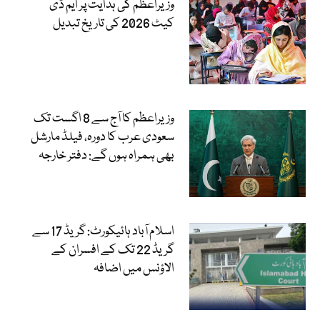
وزیراعظم کی ہدایت پر ایم ڈی
کیٹ 2026 کی تاریخ تبدیل
وزیراعظم کا آج سے 8 اگست تک
سعودی عرب کا دورہ، فیلڈ مارشل
بھی ہمراہ ہوں گے: دفتر خارجہ
اسلام آباد ہائیکورٹ: گریڈ 17 سے
گریڈ 22 تک کے افسران کے
الاؤنس میں اضافہ