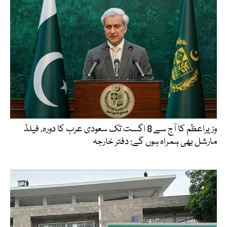
وزیراعظم کا آج سے 8 اگست تک سعودی عرب کا دورہ، فیلڈ
مارشل بھی ہمراہ ہوں گے: دفتر خارجہ