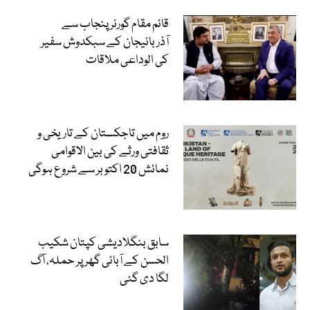
قائم مقام گورنر پنجاب سے
آذربائیجان کے سبکدوش سفیر
کی الوداعی ملاقات
روم میں تاجکستان کے تاریخی و
ثقافتی ورثے کی بین الاقوامی
نمائش 20 اکتوبر سے شروع ہوگی
سابق بنگلادیشی کپتان شکیب
الحسن کے آبائی گھر پر حملہ، آگ
لگا دی گئی