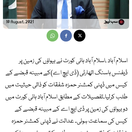
سب نیوز
10 August, 2021
اسلام آباد ،اسلام آباد ہائی کورٹ نے بیواؤں کی زمین پر
ڈیفنس ہاسنگ اتھارٹی (ڈی ایچ اے)کے مبینہ قبضے کے
کیس میں ڈپٹی کمشنر حمزہ شفقات کو ذاتی حیثیت میں
طلب کرلیا۔تفصیلات کے مطابق اسلام آباد ہائی کورٹ میں
دو بیواؤں کی زمین پر ڈی ایچ اے کے مبینہ قبضے کے
کیس کی سماعت ہوئی۔ عدالت نے ڈپٹی کمشنر حمزہ