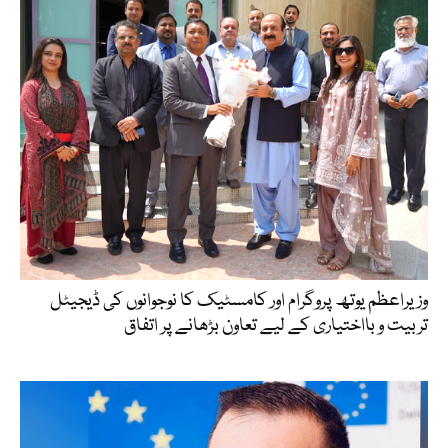
وزیراعظم یوتھ پروگرام اور کامسٹیک کا نوجوانوں کی ڈیجیٹل
تربیت و بااختیاری کے لیے تعاون بڑھانے پر اتفاق