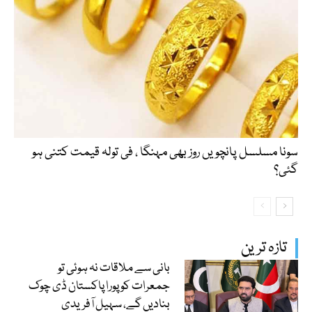
سونا مسلسل پانچویں روز بھی مہنگا ، فی تولہ قیمت کتنی ہو
گئی؟
تازہ ترین
بانی سے ملاقات نہ ہوئی تو
جمعرات کو پورا پاکستان ڈی چوک
بنادیں گے، سہیل آفریدی