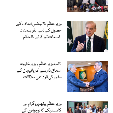
وزیراعظم کا ٹیکس اہداف کے
حصول کے لئے انفورسمنٹ
اقدامات تیز کرنے کا حکم
نائب وزیراعظم و وزیر خارجہ
اسحاق ڈار سے آذربائیجان کے
سفیر کی الوداعی ملاقات
وزیراعظم یوتھ پروگرام اور
کامسٹیک کا نوجوانوں کی