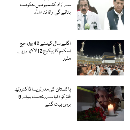
سے آزاد کشمیر میں حکومت
بنائے گی: رانا ثناء اللہ
اگلے سال کیلئے 40 روزہ حج
اسکیم کا پیکیج 12 لاکھ روپے
مقرر
پاکستان کی مدر ٹریسا ڈاکٹر رتھ
فاؤ کو دنیا سے رخصت ہوئے 9
برس بیت گئے