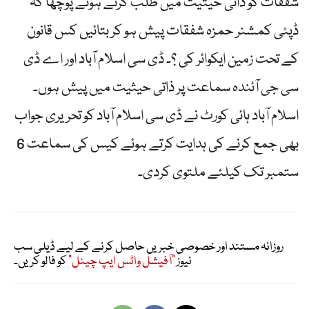
شفقات کو ذاتی حیثیت میں طلب کرتے ہوئے پوچھا کہ
ڈپٹی کمشنر حمزہ شفقات پیش ہو کر بتائیں کس قانون
کے تحت زمین ایکوائر کی ؟۔ ڈی سی اسلام آباد اور اے ڈی
سی جی آئندہ سماعت پر ذاتی حیثیت میں پیش ہوں۔
اسلام آباد ہائی کورٹ نے ڈی سی اسلام آباد کو تحریری جواب
بھی جمع کرنے کی ہدایت کرتے ہوئے کیس کی سماعت 6
ستمبر تک کیلئے ملتوی کردی۔
روزانہ مستند اور خصوصی خبریں حاصل کرنے کے لیے ڈیلی سب
نیوز
"آفیشل واٹس ایپ چینل"
کو فالو کریں۔