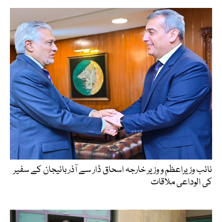
نائب وزیراعظم و وزیر خارجہ اسحاق ڈار سے آذربائیجان کے سفیر
کی الوداعی ملاقات