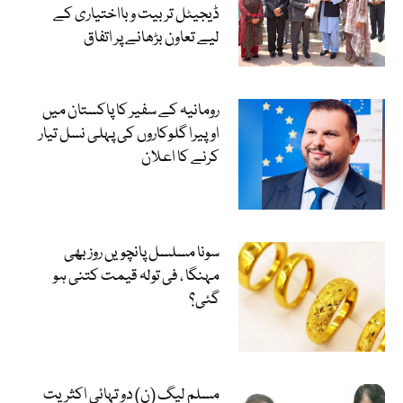
ڈیجیٹل تربیت و بااختیاری کے
لیے تعاون بڑھانے پر اتفاق
رومانیہ کے سفیر کا پاکستان میں
اوپیرا گلوکاروں کی پہلی نسل تیار
کرنے کا اعلان
سونا مسلسل پانچویں روز بھی
مہنگا ، فی تولہ قیمت کتنی ہو
گئی؟
مسلم لیگ (ن) دو تہائی اکثریت