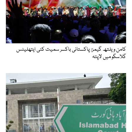
کامن ویلتھ گیمز: پاکستانی باکسر سمیت کئی ایتھلیٹس
گلاسگو میں لاپتہ