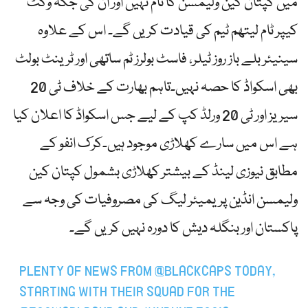
میں کپتان کین ولیمسن کا نام نہیں اور ان کی جگہ وکٹ
کیپر ٹام لیتھم ٹیم کی قیادت کریں گے۔ اس کے علاوہ
سینیئر بلے باز روز ٹیلر، فاسٹ بولرز ٹم ساتھی اور ٹرینٹ بولٹ
بھی اسکواڈ کا حصہ نہیں۔تاہم بھارت کے خلاف ٹی 20
سیریز اور ٹی 20 ورلڈ کپ کے لیے جس اسکواڈ کا اعلان کیا
ہے اس میں سارے کھلاڑی موجود ہیں۔کرک انفو کے
مطابق نیوزی لینڈ کے بیشتر کھلاڑی بشمول کپتان کین
ولیمسن انڈین پریمیئر لیگ کی مصروفیات کی وجہ سے
پاکستان اور بنگلہ دیش کا دورہ نہیں کریں گے۔
PLENTY OF NEWS FROM
@BLACKCAPS
TODAY,
STARTING WITH THEIR SQUAD FOR THE