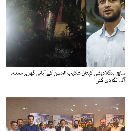
سابق بنگلادیشی کپتان شکیب الحسن کے آبائی گھر پر حملہ،
آگ لگا دی گئی