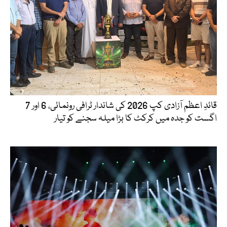
قائدِ اعظم آزادی کپ 2026 کی شاندار ٹرافی رونمائی، 6 اور 7
اگست کو جدہ میں کرکٹ کا بڑا میلہ سجنے کو تیار