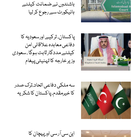
باشندوں نے ضمانت کیلئے
ہائیکورٹ سے رجوع کر لیا
پاکستان، ترکیے اور سعودیہ کا
دفاعی معاہدہ علاقائی امن
کیلئے مددگار ثابت ہوگا ، سعودی
وزیر خارجہ کا تہنیتی پیغام
سہ ملکی دفاعی اتحاد،ترک صدر
کا خیرمقدم، پاکستان کا شکریہ
این سی آر سی اور پہچان کا