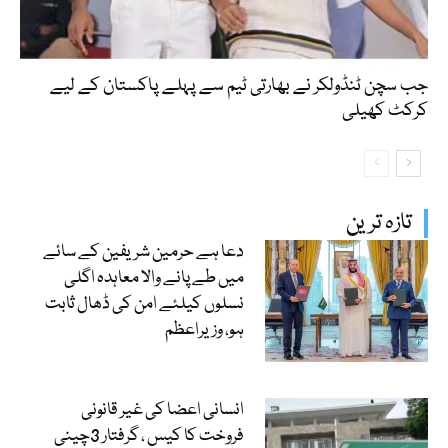
جب سچن ٹنڈولکر نے بھارتی ٹیم سے پہلے پاکستان کے لیے
کرکٹ کھیلی
تازہ ترین
دعا ہے حرمین شریفین کے سائے
میں طے پانے والا معاہدہ اگلی
نسلوں کیلئے امن کی ڈھال ثابت
ہو، وزیراعظم
انسانی اعضا کی غیر قانونی
فروخت کا کیس ، گرفتار 3چینی