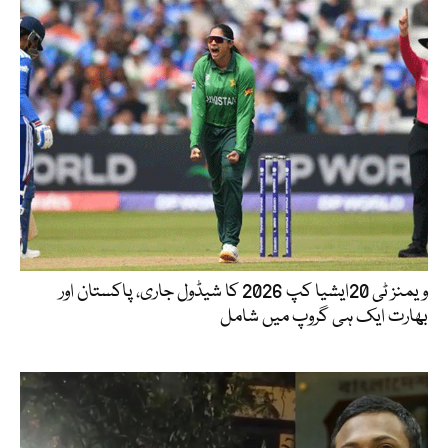
ویمنز ٹی 20ایشیا کپ 2026 کا شیڈول جاری، پاکستان اور
بھارت ایک ہی گروپ میں شامل