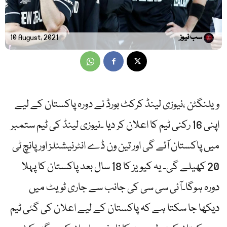
سب نیوز
10 August, 2021
ویلنگٹن ،نیوزی لینڈ کرکٹ بورڈ نے دورہ پاکستان کے لیے
اپنی 16 رکنی ٹیم کا اعلان کر دیا ۔نیوزی لینڈ کی ٹیم ستمبر
میں پاکستان آئے گی اور تین ون ڈے انٹرنیشنلز اور پانچ ٹی
20 کھیلے گی۔ یہ کیویز کا 18 سال بعد پاکستان کا پہلا
دورہ ہوگا۔آئی سی سی کی جانب سے جاری ٹویٹ میں
دیکھا جا سکتا ہے کہ پاکستان کے لیے اعلان کی گئی ٹیم