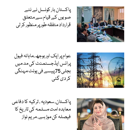
پاکستان بار کونسل نے نئے
صوبوں کے قیام سے متعلق
قرارداد متفقہ طور پر منظور کر لی
عوام پر ایک اور بوجھ،ماہانہ فیول
پرائس ایڈجسٹمنٹ کی مد میں
بجلی 75 پیسے فی یونٹ مہنگی
کر دی گئی
پاکستان، سعودیہ ، ترکیہ کا دفاعی
معاہدہ امت مسلمہ کی تاریخ کا
فیصلہ کن موڑ ہے، مریم نواز