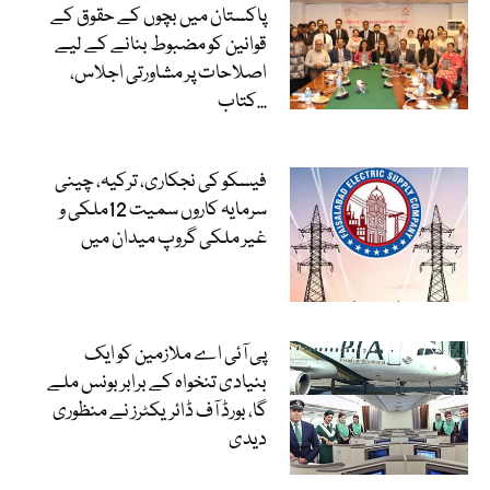
پاکستان میں بچوں کے حقوق کے
قوانین کو مضبوط بنانے کے لیے
اصلاحات پر مشاورتی اجلاس،
کتاب...
فیسکو کی نجکاری، ترکیہ، چینی
سرمایہ کاروں سمیت 12ملکی و
غیر ملکی گروپ میدان میں
پی آئی اے ملازمین کو ایک
بنیادی تنخواہ کے برابر بونس ملے
گا، بورڈ آف ڈائریکٹرز نے منظوری
دیدی