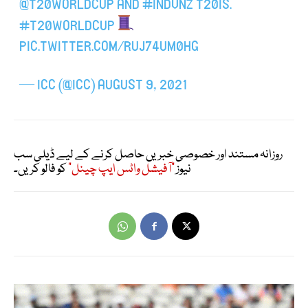
@T20WORLDCUP
AND
#INDVNZ
T20IS.
#T20WORLDCUP
PIC.TWITTER.COM/RUJ74UM0HG
— ICC (@ICC)
AUGUST 9, 2021
روزانہ مستند اور خصوصی خبریں حاصل کرنے کے لیے ڈیلی سب
نیوز
"آفیشل واٹس ایپ چینل"
کو فالو کریں۔