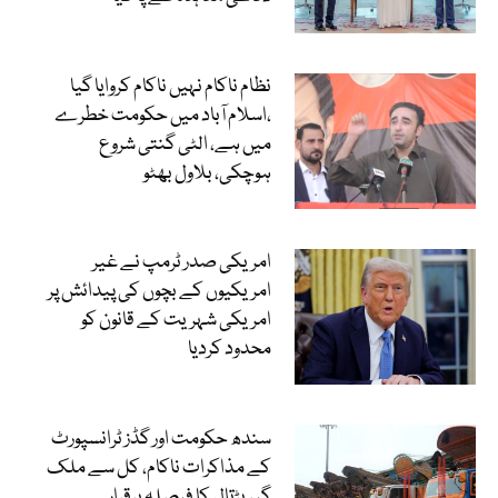
نظام ناکام نہیں ناکام کروایا گیا
،اسلام آباد میں حکومت خطرے
میں ہے، الٹی گنتی شروع
ہوچکی، بلاول بھٹو
امریکی صدر ٹرمپ نے غیر
امریکیوں کے بچوں کی پیدائش پر
امریکی شہریت کے قانون کو
محدود کردیا
سندھ حکومت اور گڈز ٹرانسپورٹ
کے مذاکرات ناکام، کل سے ملک
گیر ہڑتال کا فیصلہ برقرار