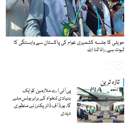
حویلی کا جلسہ کشمیری عوام کی پاکستان سے وابستگی کا
ثبوت ہے، رانا ثنا اللہ
تازہ ترین
پی آئی اے ملازمین کو ایک
بنیادی تنخواہ کے برابر بونس ملے
گا، بورڈ آف ڈائریکٹرز نے منظوری
دیدی