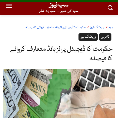
سب نیوز
سب کی خبر ... سب پہ نظر
ہوم
بریکنگ نیوز
حکومت کا ڈیجیٹل پرائز بانڈ متعارف کروانے کا فیصلہ
کامرس
بریکنگ نیوز
حکومت کا ڈیجیٹل پرائز بانڈ متعارف کروانے
کا فیصلہ