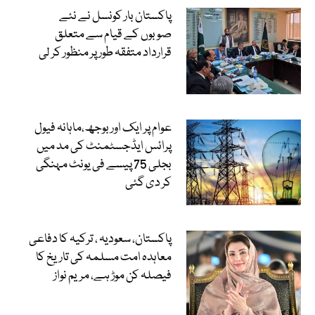
پاکستان بار کونسل نے نئے
صوبوں کے قیام سے متعلق
قرارداد متفقہ طور پر منظور کر لی
عوام پر ایک اور بوجھ،ماہانہ فیول
پرائس ایڈجسٹمنٹ کی مد میں
بجلی 75 پیسے فی یونٹ مہنگی
کر دی گئی
پاکستان، سعودیہ ، ترکیہ کا دفاعی
معاہدہ امت مسلمہ کی تاریخ کا
فیصلہ کن موڑ ہے، مریم نواز