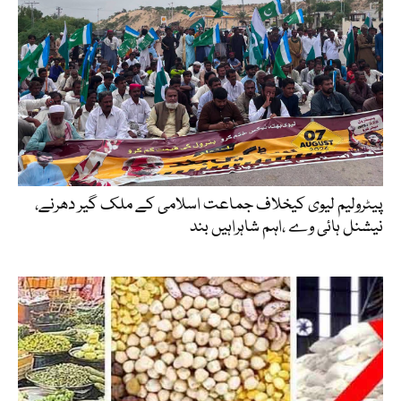
پیٹرولیم لیوی کیخلاف جماعت اسلامی کے ملک گیر دھرنے،
نیشنل ہائی وے ،اہم شاہراہیں بند