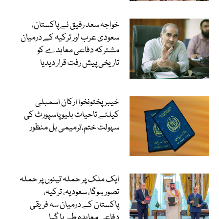
خواجہ سعد رفیق نے پاکستان،
سعودی عرب اور ترکیہ کے درمیان
مشترکہ دفاعی معاہدے کو
تاریخی پیش رفت قرار دیدیا
خیبرپختونخوا ارکان اسمبلی
کیلئے تاحیات بلیو پاسپورٹ کی
سہولت ختم،ترمیمی بل منظور
ایک ملک پر حملہ تینوں پر حملہ
تصور ہوگا، سعودیہ، ترکیہ،
پاکستان کے درمیان سہ فریقی
دفاعی معاہدہ طے پا گیا