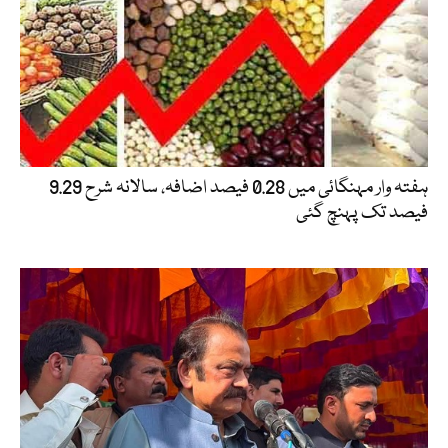
ہفتہ وار مہنگائی میں 0.28 فیصد اضافہ، سالانہ شرح 9.29
فیصد تک پہنچ گئی