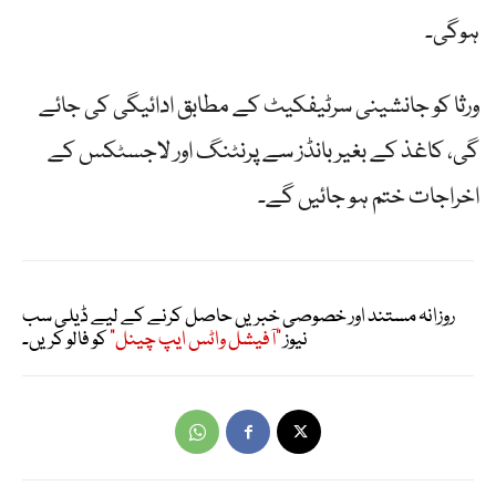
ہوگی۔
ورثا کو جانشینی سرٹیفکیٹ کے مطابق ادائیگی کی جائے
گی، کاغذ کے بغیر بانڈز سے پرنٹنگ اور لاجسٹکس کے
اخراجات ختم ہو جائیں گے۔
روزانہ مستند اور خصوصی خبریں حاصل کرنے کے لیے ڈیلی سب
نیوز
"آفیشل واٹس ایپ چینل"
کو فالو کریں۔