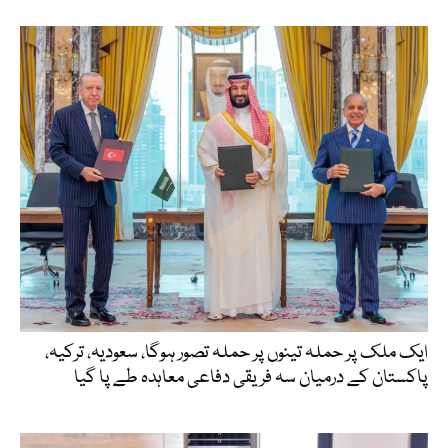
ایک ملک پر حملہ تینوں پر حملہ تصور ہوگا، سعودیہ، ترکیہ،
پاکستان کے درمیان سہ فریقی دفاعی معاہدہ طے پا گیا