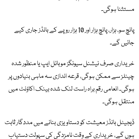
مستثنا ہوگی۔
پانچ سو، ہزار، پانچ ہزار اور 10 ہزار روپے کے بانڈز جاری کیے
جائیں گے۔
خریداری صرف نیشنل سیونگز موبائل ایپ یا منظور شدہ
چینلز سے ممکن ہوگی، قرعہ اندازی سہ ماہی بنیادوں پر
ہوگی۔ انعامی رقم براہ راست لنک شدہ بینک اکاؤنٹ میں
منتقل ہوگی۔
ڈیجیٹل بانڈز معیشت کو دستاویزی بنانے میں مددگار ثابت
ہوں گے، خریداری کے وقت نامزدگی کی سہولت دستیاب