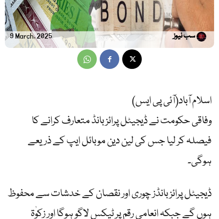
سب نیوز
9 March, 2025
اسلام آباد(آئی پی ایس)
وفاقی حکومت نے ڈیجیٹل پرائز بانڈ متعارف کرانے کا
فیصلہ کر لیا جس کی لین دین موبائل ایپ کے ذریعے
ہوگی۔
ڈیجیٹل پرائز بانڈز چوری اور نقصان کے خدشات سے محفوظ
ہوں گے جبکہ انعامی رقم پر ٹیکس لاگو ہوگا اور زکوٰۃ