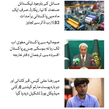
مسائل کے باوجود ٹیکسٹائل
صنعت کا نیا ریکارڈ، صرف ایک
ماہ میں پاکستانی برآمدات
1.83ارب ڈالر سے تجاوز
صومالیہ سے پاکستانی مغوی اب
تک رہا نہ ہوسکے جس پر پاکستان
افسردہ ہے، ترجمان دفتر خارجہ
میر رضا علی کیس، قبر کشائی اور
دوبارہ پوسٹ مارٹم کیلئے 8رکنی
میڈیکل بورڈ تشکیل دیدیا گیا