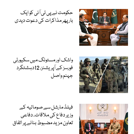
حکومت نے پی ٹی آئی کو ایک
بارپھر مذاکرات کی دعوت دیدی
واشک اور مستونگ میں سکیورٹی
فورسز کے آپریشنز، 12دہشتگرد
جہنم واصل
فیلڈ مارشل سے صومالیہ کے
وزیر دفاع کی ملاقات، دفاعی
تعاون مزید مضبوط بنانے پر اتفاق