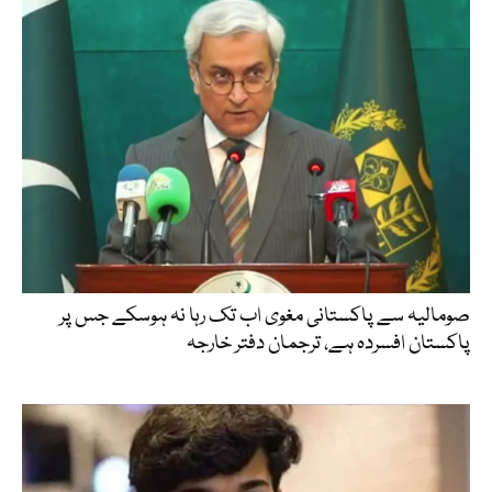
صومالیہ سے پاکستانی مغوی اب تک رہا نہ ہوسکے جس پر
پاکستان افسردہ ہے، ترجمان دفتر خارجہ