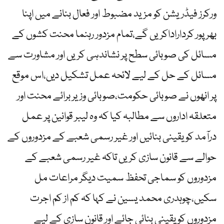
ورکرز فیڈریشن کو مزید مضبوط اور فعال بنانے میں اپنا
بھرپور کرداراداکریں گے،تمام مزدور رہنما محنت کشوں کے
مسائل کی صوبائی سطح پر نشاندہی کریں اور مشاورت سے
مسائل کے حل کے لیے لائحہ عمل تشکیل دیں،اس موقع
پر انھوں نے صوبائی حکومت،صوبائی وزیر برائے محنت اور
متعلقہ اداروں سے مطالبہ کیا کہ وہ لیبر قوانین پر عمل
درآمد کو یقینی بنائیں اور غیر رسمی شعبے کے مزدوروں کے
حوالے سے قانون سازی کریں تاکہ غیر رسمی شعبے کے
مزدوروں کو سماجی تحفظ سمیت دیگر مراعات مل
سکیں،چوہدری محمد یسین نے کہا کہ کم از کم اجرت
مزدوروں کو یقینی بنائی جائے اور قانون سازی کے لیے