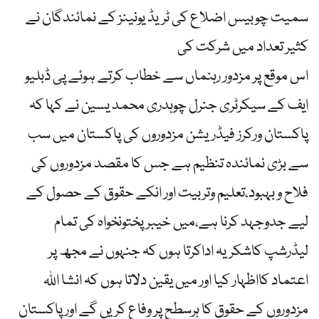
سمیت چوبیس اضلاع کی ٹریڈ یونینز کے نمائندگان نے
کثیر تعداد میں شرکت کی
اس موقع پر مزدور رہنماں سے خطاب کرتے ہوئے پی ڈبلیو
ایف کے سیکرٹری جنرل چوہدری محمد یسین نے کہا کہ
پاکستان ورکرز فیڈریشن مزدوروں کی پاکستان میں سب
سے بڑی نمائندہ تنظیم ہے جس کا مقصد مزدوروں کی
فلاح و بہبود،تعلیم وتربیت اور انکے حقوق کے حصول کے
لیے جدوجہد کرنا ہے،میں خیبرپختونخواہ کی تمام
لیڈرشپ کاشکریہ اداکرتا ہوں کہ جنہوں نے مجھ پر
اعتماد کااظہار کیا اور میں یقین دلاتا ہوں کہ انشا اللہ
مزدوروں کے حقوق کا ہرسطح پر وفاع کریں گے اور پاکستان