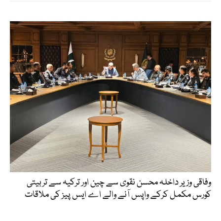
وفاقی وزیر داخلہ محسن نقوی سے چین اور ترکیہ سے تربیتی
کورس مکمل کرکے واپس آنے والے اے ایس پیز کی ملاقات