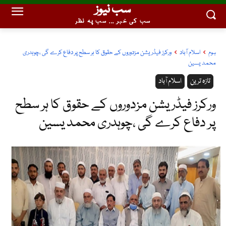
سب نیوز
سب کی خبر ... سب پہ نظر
ہوم
اسلام آباد
ورکرز فیڈریشن مزدوروں کے حقوق کا ہر سطح پر دفاع کرے گی ،چوہدری
محمد یسین
تازہ ترین
اسلام آباد
ورکرز فیڈریشن مزدوروں کے حقوق کا ہر سطح
پر دفاع کرے گی ،چوہدری محمد یسین