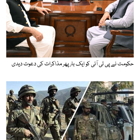
حکومت نے پی ٹی آئی کو ایک بارپھر مذاکرات کی دعوت دیدی