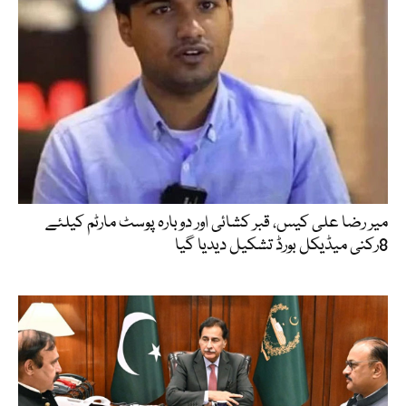
میر رضا علی کیس، قبر کشائی اور دوبارہ پوسٹ مارٹم کیلئے
8رکنی میڈیکل بورڈ تشکیل دیدیا گیا