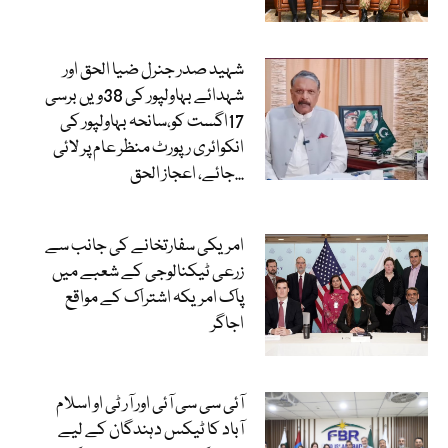
شہید صدر جنرل ضیا الحق اور
شہدائے بہاولپور کی 38ویں برسی
17اگست کو،سانحہ بہاولپور کی
انکوائری رپورٹ منظر عام پر لائی
جائے، اعجاز الحق...
امریکی سفارتخانے کی جانب سے
زرعی ٹیکنالوجی کے شعبے میں
پاک امریکہ اشتراک کے مواقع
اجاگر
آئی سی سی آئی اور آر ٹی او اسلام
آباد کا ٹیکس دہندگان کے لیے