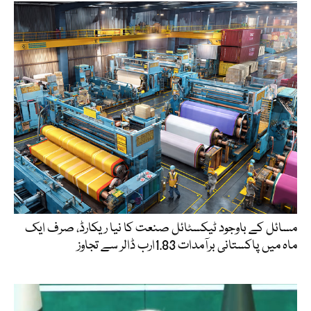
مسائل کے باوجود ٹیکسٹائل صنعت کا نیا ریکارڈ، صرف ایک
ماہ میں پاکستانی برآمدات 1.83ارب ڈالر سے تجاوز