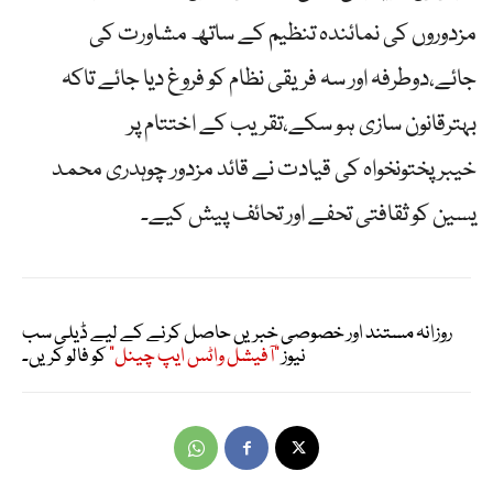
مزدوروں کی نمائندہ تنظیم کے ساتھ مشاورت کی
جائے،دوطرفہ اور سہ فریقی نظام کو فروغ دیا جائے تاکہ
بہترقانون سازی ہو سکے،تقریب کے اختتام پر
خیبرپختونخواہ کی قیادت نے قائد مزدور چوہدری محمد
یسین کو ثقافتی تحفے اور تحائف پیش کیے۔
روزانہ مستند اور خصوصی خبریں حاصل کرنے کے لیے ڈیلی سب
نیوز
"آفیشل واٹس ایپ چینل"
کو فالو کریں۔