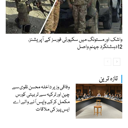
واشک اور مستونگ میں سکیورٹی فورسز کے آپریشنز،
12دہشتگرد جہنم واصل
تازہ ترین
وفاقی وزیر داخلہ محسن نقوی سے
چین اور ترکیہ سے تربیتی کورس
مکمل کرکے واپس آنے والے اے
ایس پیز کی ملاقات