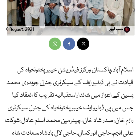
سب نیوز
8 August, 2021
اسلام آباد،پاکستان ورکرز فیڈریشن خیبرپختونخواہ کی
قیادت نے پی ڈبلیو ایف کے سیکرٹری جنرل چوہدری محمد
یسین کے اعزاز میں شانداراستقبالیہ تقریب کا انعقاد کیا
جس میں پی ڈبلیو ایف خیبرپختونخواہ کے جنرل سیکرٹری
رازم خان،صدر شاد خان،چیئرمین محمد اسلم عادل،شوکت
علی انجم،حاجی انورکمال،حاجی لال بادشاہ،سعادت شاہ