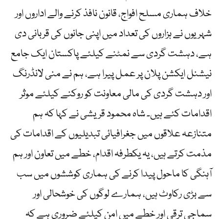
خلاف ہماری مسلح افواج، قانون نافذ کرنے والے اداروں اور
شہریوں نے ہزاروں کی تعداد میں اپنی جانوں کی قربانی دی
ہے، دہشت گردی سے نمٹنے کیلئے پاکستان ایک جامع
نیشنل ایکشن پلان پر عمل پیرا ہے، ہم نے منی لانڈرنگ
اور دہشت گردی کی مالی معاونت کو روکنے کیلئے موثر
اقدامات کئے ہیں۔ شاہ محمود قریشی نے کہا کہ ہم
متنازعہ علاقوں میں جغرافیائی تبدیلیوں کے اقدامات کی
مذمت کرتے ہیں، یہ یکطرفہ اقدام، خطے میں تعاون اور ہم
آہنگی کا ماحول پیدا کرنے کی ہماری کوششوں میں سب
سے بڑی رکاوٹ ہیں، ہمارے لوگوں کی خوشحالی اور
سماجی ترقی اور خطے میں امن کیلئے ضروری ہے کہ