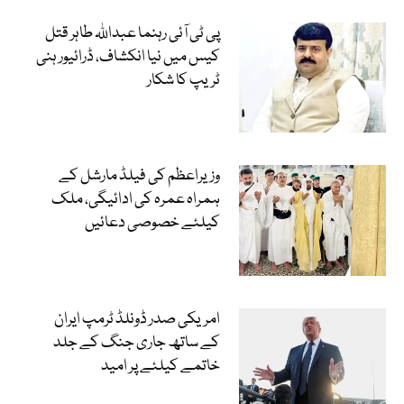
پی ٹی آئی رہنما عبداللہ طاہر قتل
کیس میں نیا انکشاف، ڈرائیور ہنی
ٹریپ کا شکار
وزیراعظم کی فیلڈ مارشل کے
ہمراہ عمرہ کی ادائیگی، ملک
کیلئے خصوصی دعائیں
امریکی صدر ڈونلڈ ٹرمپ ایران
کے ساتھ جاری جنگ کے جلد
خاتمے کیلئے پر امید