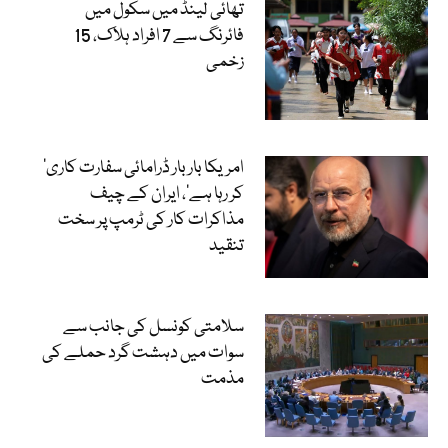
تھائی لینڈ میں سکول میں
فائرنگ سے 7 افراد ہلاک، 15
زخمی
’امریکا بار بار ڈرامائی سفارت کاری
کر رہا ہے‘، ایران کے چیف
مذاکرات کار کی ٹرمپ پر سخت
تنقید
سلامتی کونسل کی جانب سے
سوات میں دہشت گرد حملے کی
مذمت