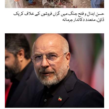
حسن ابدال و فتح جنگ میں گراں فروشوں کے خلاف کریک
ڈاؤن، متعدد دکاندار جرمانہ