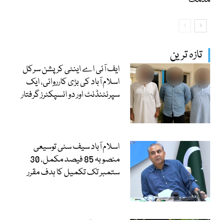
تازہ ترین
ایف آئی اے اینٹی کرپشن سرکل
اسلام آباد کی بڑی کارروائی، ایک
سپرنٹنڈنٹ اور دو انسپکٹرز گرفتار
اسلام آباد سیف سٹی توسیعی
منصوبہ 85 فیصد مکمل، 30
ستمبر تک تکمیل کا ہدف مقرر