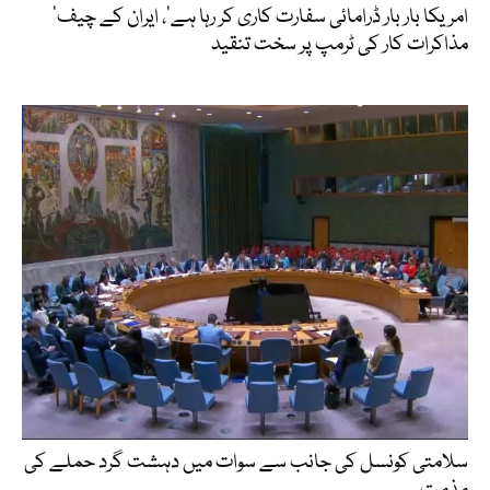
’امریکا بار بار ڈرامائی سفارت کاری کر رہا ہے‘، ایران کے چیف
مذاکرات کار کی ٹرمپ پر سخت تنقید
سلامتی کونسل کی جانب سے سوات میں دہشت گرد حملے کی
مذمت