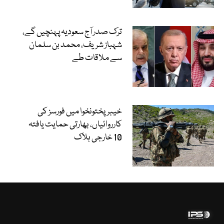
ترک صدر آج سعودیہ پہنچیں گے،
شہباز شریف، محمد بن سلمان
سے ملاقات طے
خیبرپختونخوا میں فورسز کی
کارروائیاں، بھارتی حمایت یافتہ
10 خارجی ہلاک