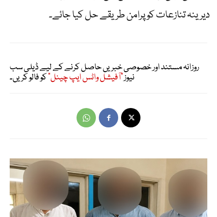
دیرینہ تنازعات کو پرامن طریقے حل کیا جائے۔
روزانہ مستند اور خصوصی خبریں حاصل کرنے کے لیے ڈیلی سب
نیوز
"آفیشل واٹس ایپ چینل"
کو فالو کریں۔