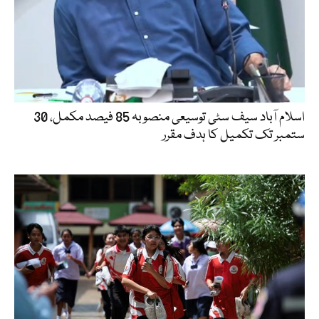
اسلام آباد سیف سٹی توسیعی منصوبہ 85 فیصد مکمل، 30
ستمبر تک تکمیل کا ہدف مقرر