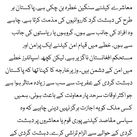
معاشرے کیلئے سنگین خطرہ بن چکی ہے، پاکستان ہر
طرح کی دہشت گرد کارروائیوں کی مذمت کرتا ہے، چاہے
وہ افراد کی جانب سے ہوں، گروہوں یا ریاستوں کی جانب
سے ہوں، خطے میں قیام امن کیلئے ایک پرامن اور
مستحکم افغانستان ناگزیر ہے، لیکن کچھ اسپائلرز خطے
میں امن کے دشمن ہیں۔ وزیرخارجہ کا کہنا تھا کہ پاکستان
دہشت گردی کے عفریت سے سب سے زیادہ متاثر ہوا ہے
جو اکثر اوقات سرحد پار معاونت کے باعث ہوئی، ہمیں
کسی ملک کو یہ اجازت ہرگز نہیں دینی چاہیے کہ وہ
سیاسی مقاصد کیلئے پوری قوم یا معاشروں پر دہشت
گردی کے حوالے سے الزام تراشی کرے، دہشت گردی کے