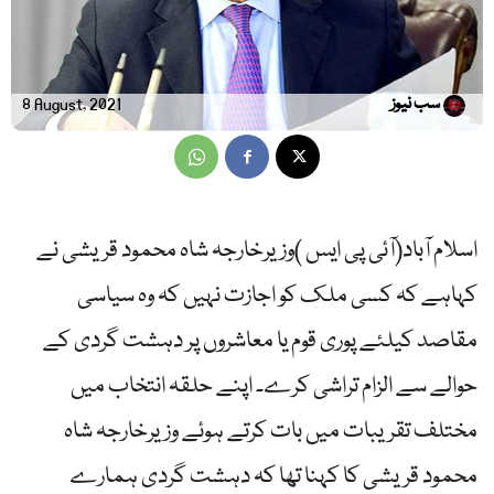
سب نیوز
8 August, 2021
اسلام آباد(آئی پی ایس )وزیرخارجہ شاہ محمود قریشی نے
کہاہے کہ کسی ملک کو اجازت نہیں کہ وہ سیاسی
مقاصد کیلئے پوری قوم یا معاشروں پر دہشت گردی کے
حوالے سے الزام تراشی کرے۔ اپنے حلقہ انتخاب میں
مختلف تقریبات میں بات کرتے ہوئے وزیرخارجہ شاہ
محمود قریشی کا کہنا تھا کہ دہشت گردی ہمارے