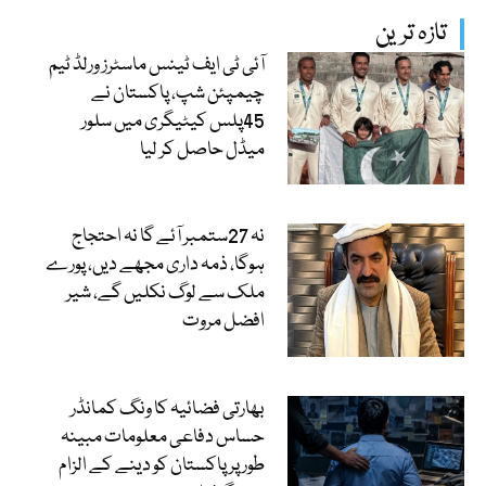
تازہ ترین
آئی ٹی ایف ٹینس ماسٹرز ورلڈ ٹیم
چیمپئن شپ، پاکستان نے
45پلس کیٹیگری میں سلور
میڈل حاصل کر لیا
نہ 27ستمبر آئے گا نہ احتجاج
ہوگا، ذمہ داری مجھے دیں، پورے
ملک سے لوگ نکلیں گے، شیر
افضل مروت
بھارتی فضائیہ کا ونگ کمانڈر
حساس دفاعی معلومات مبینہ
طور پر پاکستان کو دینے کے الزام