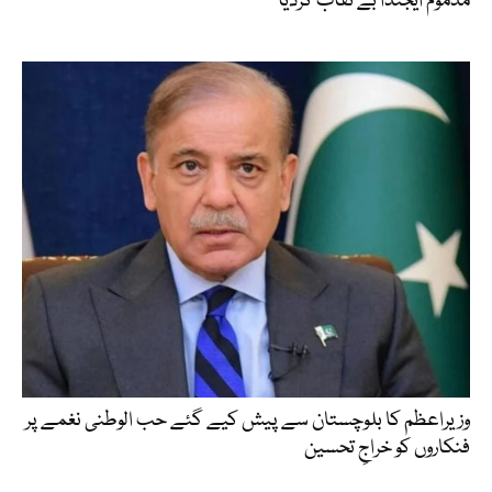
مذموم ایجنڈا بے نقاب کردیا
وزیراعظم کا بلوچستان سے پیش کیے گئے حب الوطنی نغمے پر
فنکاروں کو خراجِ تحسین