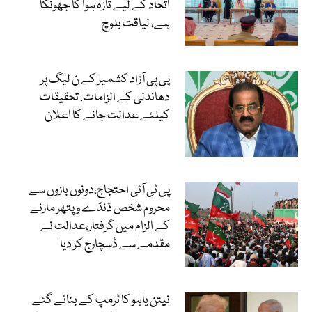
اتحاد کے لیے تازہ ہوا کا جھونکا
ہے، لیاقت بلوچ
پی پی آزاد کشمیر کے ن لیگ پر
دھاندلی کے الزامات، تحقیقات
کیلئے عدالت جانے کا اعلان
پی ٹی آئی احتجاج،دونوں بازوں سے
محروم شخص ڈنڈے و پتھر مارنے
کے الزام میں گرفتار،عدالت نے
مقدمے سے ڈسچارج کر دیا
نیتن یاہو کا ٹرمپ کے بنائے گئے