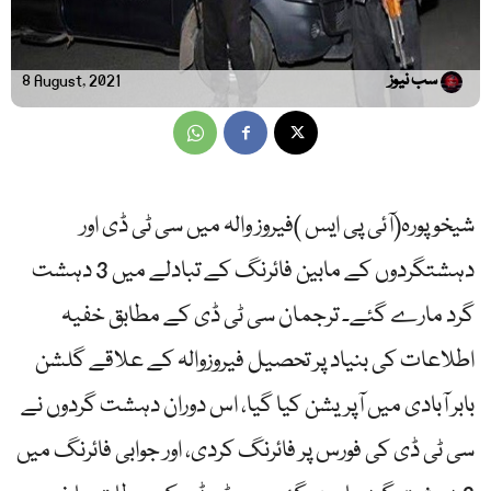
سب نیوز
8 August, 2021
شیخوپورہ(آئی پی ایس )فیروز والہ میں سی ٹی ڈی اور
دہشتگردوں کے مابین فائرنگ کے تبادلے میں 3 دہشت
گرد مارے گئے۔ ترجمان سی ٹی ڈی کے مطابق خفیہ
اطلاعات کی بنیاد پر تحصیل فیروزوالہ کے علاقے گلشن
بابر آبادی میں آپریشن کیا گیا، اس دوران دہشت گردوں نے
سی ٹی ڈی کی فورس پر فائرنگ کردی، اور جوابی فائرنگ میں