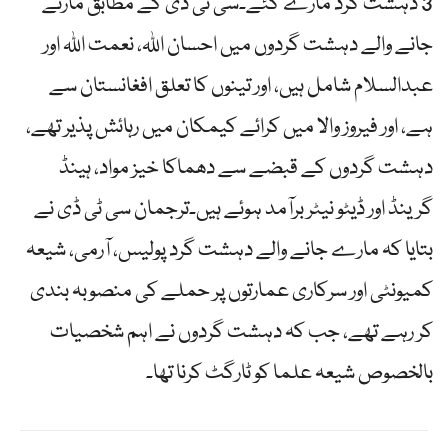
3 دہشت گرد مارے گئے۔سی ٹی ڈی کے مطابق مارنے
جانے والے دہشت گردوں میں احسان اللہ، نعمت اللہ اور
عبدالسلام شامل ہیں، اور تینوں کا تعلق افغانستان سے
ہے، اور فیروز والا میں کرائے کیمکان میں رہائش پذیر تھے،
دہشت گردوں کے قبضے سے دھماکا خیز مواد، ہینڈ
گرینڈ اور ڈیٹو نیٹر برآمد ہوئے ہیں۔ترجمان سی ٹی ڈی نے
بتایا کہ مارے جانے والے دہشت گرد پولیس، آرمی، شیعہ
کمیونٹی اور سرکاری عمارتوں پر حملے کی منصوبہ بندی
کر رہے تھے، جب کہ دہشت گردوں نے اہم شخصیات
بالخصوص شیعہ علما کو ٹارگٹ کرنا تھا۔