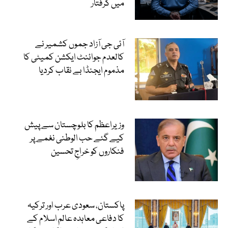
میں گرفتار
آئی جی آزاد جموں کشمیر نے
کالعدم جوائنٹ ایکشن کمیٹی کا
مذموم ایجنڈا بے نقاب کردیا
وزیراعظم کا بلوچستان سے پیش
کیے گئے حب الوطنی نغمے پر
فنکاروں کو خراجِ تحسین
پاکستان، سعودی عرب اور ترکیہ
کا دفاعی معاہدہ عالم اسلام کے