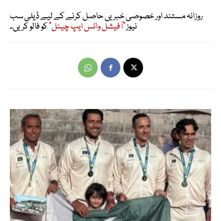
روزانہ مستند اور خصوصی خبریں حاصل کرنے کے لیے ڈیلی سب
نیوز
"آفیشل واٹس ایپ چینل"
کو فالو کریں۔