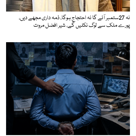
نہ 27ستمبر آئے گا نہ احتجاج ہوگا، ذمہ داری مجھے دیں،
پورے ملک سے لوگ نکلیں گے، شیر افضل مروت