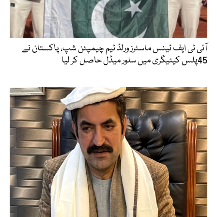
آئی ٹی ایف ٹینس ماسٹرز ورلڈ ٹیم چیمپئن شپ، پاکستان نے
45پلس کیٹیگری میں سلور میڈل حاصل کر لیا