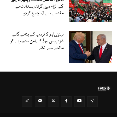
کے الزام میں گرفتار،عدالت نے
مقدمے سے ڈسچارج کر دیا
نیتن یاہو کا ٹرمپ کے بنائے گئے
غزہ پیس بورڈ کے امن منصوبے کو
ماننے سے انکار