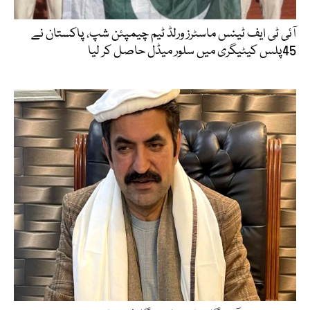
آئی ٹی ایف ٹینس ماسٹرز ورلڈ ٹیم چیمپئن شپ، پاکستان نے
45پلس کیٹیگری میں سلور میڈل حاصل کر لیا