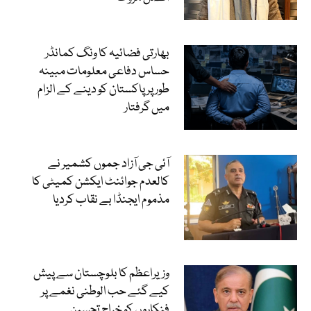
بھارتی فضائیہ کا ونگ کمانڈر
حساس دفاعی معلومات مبینہ
طور پر پاکستان کو دینے کے الزام
میں گرفتار
آئی جی آزاد جموں کشمیر نے
کالعدم جوائنٹ ایکشن کمیٹی کا
مذموم ایجنڈا بے نقاب کردیا
وزیراعظم کا بلوچستان سے پیش
کیے گئے حب الوطنی نغمے پر
فنکاروں کو خراجِ تحسین