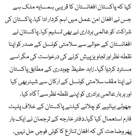
کہا کہ پاکستان افغانستان کا قریبی ہمسایہ ملک ہے
جس نے افغان امن عمل میں اہم کردار ادا کیا، پاکستان کی
شراکت کو عالمی برداری نے بھی تسلیم کیا، پاکستان نے
افغانستان کے حوالے سے سلامتی کونسل کے صدر کو اپنا
نقطہ نظر اور تجاویز پیش کرنے کی درخواست کی مگر اسے
مسترد کردیا گیا۔ زاہد حفیظ چوہدری کے مطابق پاکستان
نے اپنا مقف سلامتی کونسل کے ارکان سے شیئربھی کیا
اور ہر بار عالمی برادری کو اپنے نقطہ نظر سے آگاہ کیا،
جھوٹے بیانیے کو چلانے کیلئے پاکستان کے خلاف پلیٹ
فارم استعمال کیا گیا۔دفتر خارجہ کے ترجمان نے ایک بار
پھر وضاحت کی کہ افغان تنازع کا کوئی فوجی حل نہیں،