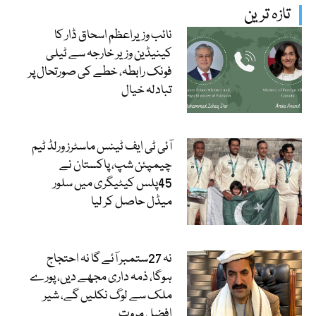
تازہ ترین
نائب وزیراعظم اسحاق ڈار کا
کینیڈین وزیر خارجہ سے ٹیلی
فونک رابطہ، خطے کی صورتحال پر
تبادلہ خیال
آئی ٹی ایف ٹینس ماسٹرز ورلڈ ٹیم
چیمپئن شپ، پاکستان نے
45پلس کیٹیگری میں سلور
میڈل حاصل کر لیا
نہ 27ستمبر آئے گا نہ احتجاج
ہوگا، ذمہ داری مجھے دیں، پورے
ملک سے لوگ نکلیں گے، شیر
افضل مروت