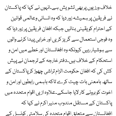
خلاف ورزیوں پر بھی تشویش ہے۔انہوں نے کہا کہ پاکستان
نے فریقین پر ہمیشہ زور دیا کہ وہ انسانی وعالمی قوانین
کے احترام کو یقینی بنائیں جبکہ افغان فریقین پر زور دیا کہ
وہ فوجی استعمال سے گریز کریں اور خرابی پیدا کرنے والوں
سے ہوشیار رہیں کیونکہ وہ افغانستان اور خطے میں امن و
استحکام کے خلاف ہیں۔دفتر خارجہ کے ترجمان نے پیش
کش کی کہ افغان حکومت الزام تراشی چھوڑ کرپاکستان کے
ساتھ بامعنی بات چیت کرے تاکہ باہمی رابطوں اور امن و
اخوت کو بروئے کار لایا جاسکے۔علاوہ ازیں اقوام متحدہ میں
پاکستان کے مستقل مندوب منیر اکرم نے کہا کہ
افغانستان سے متعلق اقوام متحدہ کی سلامتی کونسل کے