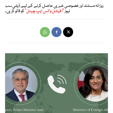
روزانہ مستند اور خصوصی خبریں حاصل کرنے کے لیے ڈیلی سب
نیوز
"آفیشل واٹس ایپ چینل"
کو فالو کریں۔