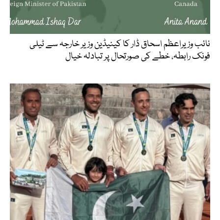
نائب وزیراعظم اسحاق ڈار کا کینیڈین وزیر خارجہ سے ٹیلی
فونک رابطہ، خطے کی صورتحال پر تبادلہ خیال