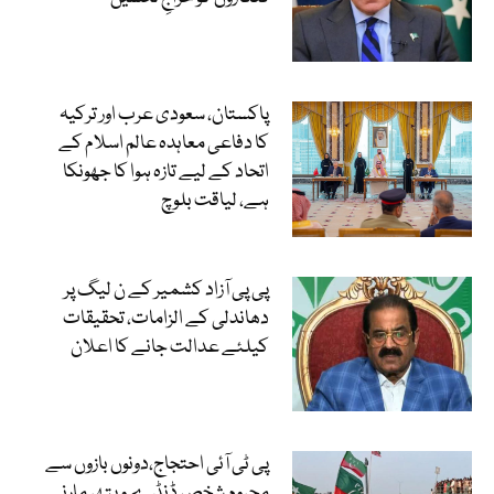
پاکستان، سعودی عرب اور ترکیہ
کا دفاعی معاہدہ عالم اسلام کے
اتحاد کے لیے تازہ ہوا کا جھونکا
ہے، لیاقت بلوچ
پی پی آزاد کشمیر کے ن لیگ پر
دھاندلی کے الزامات، تحقیقات
کیلئے عدالت جانے کا اعلان
پی ٹی آئی احتجاج،دونوں بازوں سے
محروم شخص ڈنڈے و پتھر مارنے