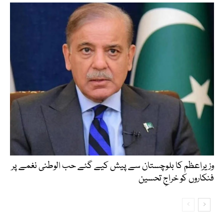
وزیراعظم کا بلوچستان سے پیش کیے گئے حب الوطنی نغمے پر
فنکاروں کو خراجِ تحسین