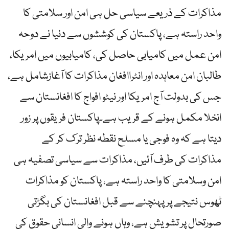
مذاکرات کے ذریعے سیاسی حل ہی امن اور سلامتی کا
واحد راستہ ہے، پاکستان کی کوششوں سے دنیا نے دوحہ
امن عمل میں کامیابی حاصل کی، کامیابیوں میں امریکا،
طالبان امن معاہدہ اور انٹراافغان مذاکرات کا آغازشامل ہے،
جس کی بدولت آج امریکا اور نیٹو افواج کا افغانستان سے
انخلا مکمل ہونے کے قریب ہے۔پاکستان فریقوں پر زور
دیتا ہے کہ وہ فوجی یا مسلح نقطہ نظر ترک کر کے
مذاکرات کی طرف آئیں، مذاکرات سے سیاسی تصفیہ ہی
امن وسلامتی کا واحد راستہ ہے، پاکستان کو مذاکرات
ٹھوس نتیجے پر پہنچنے سے قبل افغانستان کی بگڑتی
صورتحال پر تشویش ہے، وہاں ہونے والی انسانی حقوق کی