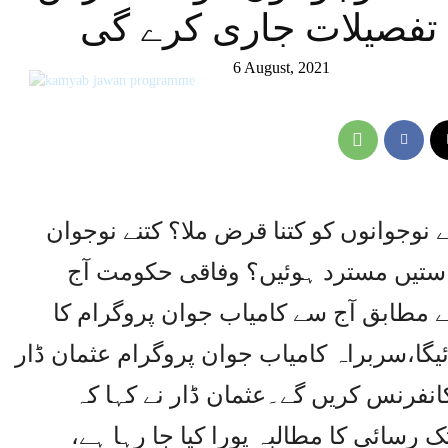
 تفصیلات جاری کرے گی
6 August, 2021
 نوجوانوں کو کتنا قرض ملا؟ کتنے نوجوان
ستیں مسترد ہوئیں؟ وفاقی حکومت آج
مطابق آج سے کامیاب جوان پروگرام کا
ائیگا،سربراہ کامیاب جوان پروگرام عثمان ڈار
نفرنس کریں گے۔عثمان ڈار نے کہا کہ
 رسائی کا مطالبہ پورا کیا جا رہا ہے،