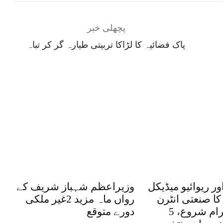
پچھلی خبر
پاک فضائیہ کا لڑاکا تربیتی طیارہ گر کر تباہ
ر ریوائیو میڈیکل
وزیراعظم شہباز شریف کے
 کا صنعتی انٹرن
رواں ماہ مزید 2غیر ملکی
شپ پروگرام شروع، 5
دورے متوقع