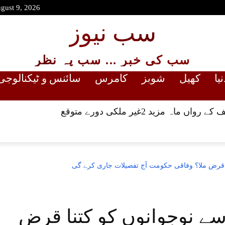
gust 9, 2026
سب نیوز
سب کی خبر ... سب پہ نظر
نیا
کھیل
شوبز
کامرس
سائنس و ٹیکنالوجی
اہ مزید 2غیر ملکی دورے متوقع
ا قرض ملا؟ وفاقی حکومت آج تفصیلات جاری کرے گی
سے نوجوانوں کو کتنا قرض