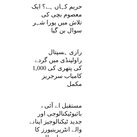
حریم کہاں ہے؟ ایک
معصوم بچی کی
تلاش میں پورا شہر
سوال بن گیا
رازی ہسپتال
راولپنڈی میں گردے
کی پتھری کی 1,000
کامیاب سرجریز
مکمل
مستقبل اے آئی ،
بائیوٹیکنالوجی اور
جدید ٹیکنالوجیز اپنانے
والے انٹرپرینیورز کا