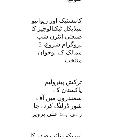
کامسٹیک اور ریوائیو
میڈیکل ٹیکنالوجیز کا
صنعتی انٹرن شپ
پروگرام شروع، 5
ممالک کے نوجوان
منتخب
ترکش پیٹرولیم
پاکستان کے
سمندروں میں آف
شور ڈرلنگ کرنے جا
رہی ہے: علی پرویز
امریکی نائب صدر کا