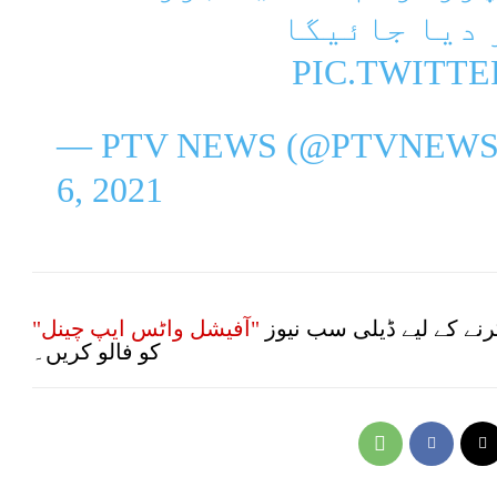
 دیا جائیگا
PIC.TWITT
— PTV NEWS (@PTVNEWS
6, 2021
نے کے لیے ڈیلی سب نیوز
"آفیشل واٹس ایپ چینل"
کو فالو کریں۔