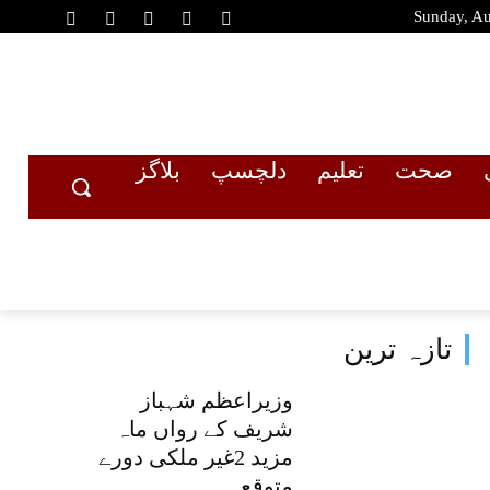
Sunday, Au
صحت
تعلیم
دلچسپ
بلاگز
تازہ ترین
وزیراعظم شہباز
شریف کے رواں ماہ
مزید 2غیر ملکی دورے
متوقع