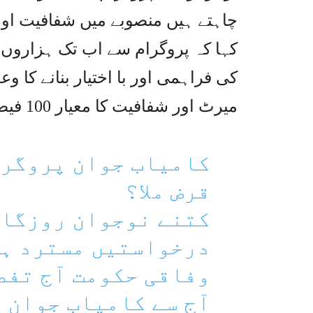
چاہتے ہیں منصوبے میں شفافیت اور 
کہا کہ پروگرام سے اب تک ہزاروں 
کی فراہمی اور با اختیار بنانے کا 
میرٹ اور شفافیت کا معیار 100 فیصد رہا۔
کامیاب جوان پروگرا
قرض ملا؟
کتنے نوجوان روزگار
درخواستیں مسترد ہ
وفاقی حکومت آج تفصی
آج سے کامیاب جوان 