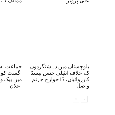
علی پرویز
ممالک کے 
بلوچستان میں دہشتگردوں
کے خلاف انٹیلی جنس بیسڈ
اگست کو 
کارروائیاں، 15خوارج جہنم
میں بیک وق
واصل
اعلان