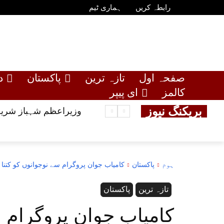
رابطہ کریں
ہماری ٹیم
صفحہ اول
تازہ ترین
پاکستان
د
کالمز
ای پیپر
بریکنگ نیوز
وزیراعظم شہباز شریف کے رواں م
ہوم
پاکستان
کامیاب جوان پروگرام سے نوجوانوں کو کتن
تازہ ترین
پاکستان
کامیاب جوان پروگرام 