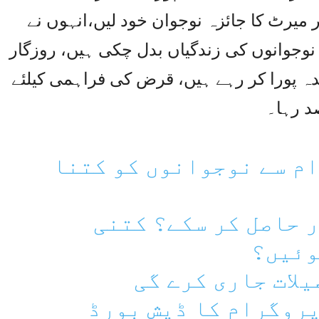
میرٹ کا جائزہ نوجوان خود لیں،انہوں نے
نوجوانوں کی زندگیاں بدل چکی ہیں، روزگار
وعدہ پورا کر رہے ہیں، قرض کی فراہمی کیلئے
م سے نوجوانوں کو کتنا
 حاصل کر سکے؟ کتنی
وئیں؟
لات جاری کرے گی
پروگرام کا ڈیش بورڈ