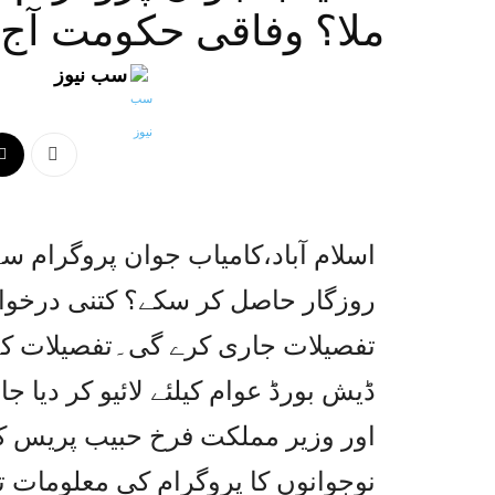
ملا؟ وفاقی حکومت آج
سب نیوز
اسلام آباد،کامیاب جوان پروگرام سے
روزگار حاصل کر سکے؟ کتنی درخوا
تفصیلات جاری کرے گی۔تفصیلات کے 
ڈیش بورڈ عوام کیلئے لائیو کر دیا ج
اور وزیر مملکت فرخ حبیب پریس کا
نوجوانوں کا پروگرام کی معلومات تک