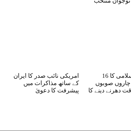
نوجوان منتخب
جماعت اسلامی کا 16
امریکی نائب صدر کا ایران
چاروں صوبوں
کے ساتھ مذاکرات میں
ت دھرنے دینے کا
پیشرفت کا دعویٰ