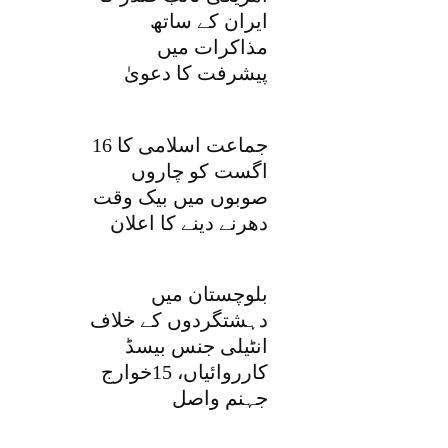
ایران کے ساتھ
مذاکرات میں
پیشرفت کا دعویٰ
جماعت اسلامی کا 16
اگست کو چاروں
صوبوں میں بیک وقت
دھرنے دینے کا اعلان
بلوچستان میں
دہشتگردوں کے خلاف
انٹیلی جنس بیسڈ
کارروائیاں، 15خوارج
جہنم واصل