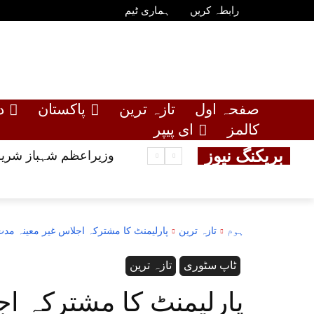
رابطہ کریں
ہماری ٹیم
صفحہ اول
تازہ ترین
پاکستان
د
کالمز
ای پیپر
بریکنگ نیوز
وزیراعظم شہباز شریف
ہوم
تازہ ترین
پارلیمنٹ کا مشترکہ اجلاس غیر معینہ مد
ٹاپ سٹوری
تازہ ترین
پارلیمنٹ کا مشترکہ ا