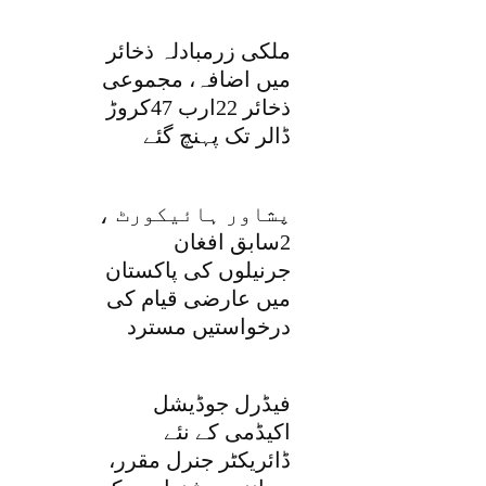
ملکی زرمبادلہ ذخائر
میں اضافہ، مجموعی
ذخائر 22ارب 47کروڑ
ڈالر تک پہنچ گئے
پشاور ہائیکورٹ ،
2سابق افغان
جرنیلوں کی پاکستان
میں عارضی قیام کی
درخواستیں مسترد
فیڈرل جوڈیشل
اکیڈمی کے نئے
ڈائریکٹر جنرل مقرر،