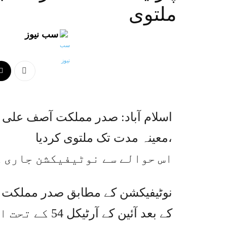
ملتوی
سب نیوز
اسلام آباد: صدر مملکت آصف علی ز
معینہ مدت تک ملتوی کردیا،
اس حوالے سے نوٹیفیکشن جاری ک
نوٹیفیکشن کے مطابق صدر مملکت 
کے بعد آئین کے