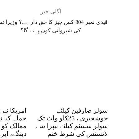
اگلی خبر
قیدی نمبر 804 کس چیز کا حق دار ہے؟ وزیرا
کی شیروانی کون پہنے گا؟
سولر صارفین کیلئے
امریکا نے 
خوشخبری ، 25کلو واٹ تک
حملہ کیا ت
سولر سسٹم کیلئے نیپرا سے
ممالک کو ا
لائسنس کی شرط ختم
دینگے، ایر