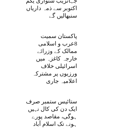
جہانزیب شنواری یکم
اکتوبر سے ذمہ داریاں
سنبھالیں گے
پاکستان سمیت
8عرب و اسلامی
ممالک کے وزرائے
خارجہ کاغزہ میں
اسرائیلی خلاف
ورزیوں پر مشترکہ
اعلامیہ جاری
ستائیس ستمبر صرف
ایک دن کی کال نہیں
ہوگی، مقاصد پورے
ہونے تک اسلام آباد