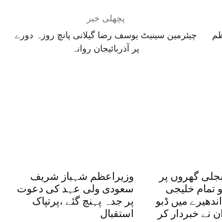
پچھلی خبر
عظم
چیئرمین سینیٹ یوسف رضا گیلانی پانچ روزہ دورے
پر آذربائیجان روانہ
بجلی گھروں پر
وزیراعظم شہباز شریف
و تمام خلیجی
سعودی ولی عہد کی دعوت
ندھیرے میں ڈبو
پر جدہ پہنچ گئے ،پرتپاک
ان نے خبردار کر
استقبال