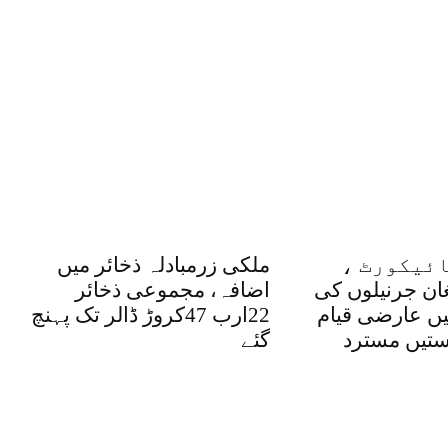
ئیکورٹ ،
ملکی زرمبادلہ ذخائر میں
غان جرنیلوں کی
اضافہ، مجموعی ذخائر
یں عارضی قیام
22ارب 47کروڑ ڈالر تک پہنچ
تیں مسترد
گئے