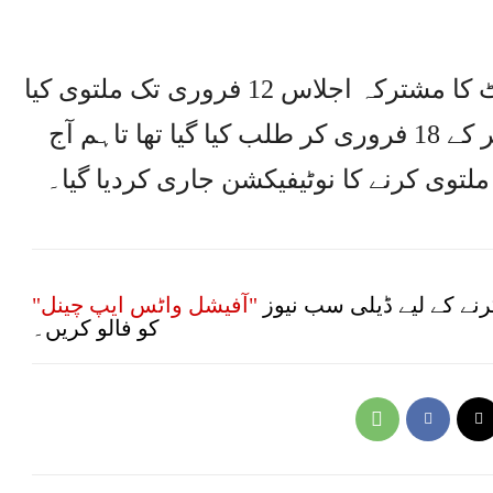
واضح رہے کہ 24 جنوری کو پارلیمنٹ کا مشترکہ اجلاس 12 فروری تک ملتوی کیا
گیا تھا تاہم بعد میں شیڈول تبدیل کر کے 18 فروری کر طلب کیا گیا تھا تاہم آج
توی کرنے کا نوٹیفیکشن جاری کردیا گیا۔
نے کے لیے ڈیلی سب نیوز
"آفیشل واٹس ایپ چینل"
کو فالو کریں۔