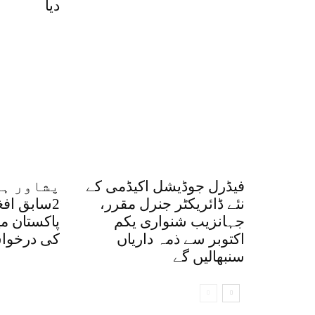
دیا
فیڈرل جوڈیشل اکیڈمی کے
پشاور ہا
نئے ڈائریکٹر جنرل مقرر،
2سابق اف
جہانزیب شنواری یکم
پاکستان م
اکتوبر سے ذمہ داریاں
کی درخواس
سنبھالیں گے