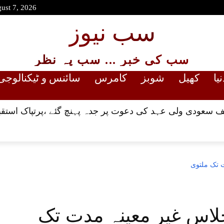
gust 7, 2026
سب نیوز
سب کی خبر ... سب پہ نظر
نیا
کھیل
شوبز
کامرس
سائنس و ٹیکنالوجی
 سعودی ولی عہد کی دعوت پر جدہ پہنچ گئے ،پرتپاک استقب
ت تک ملتوی
جلاس غیر معینہ مدت تک