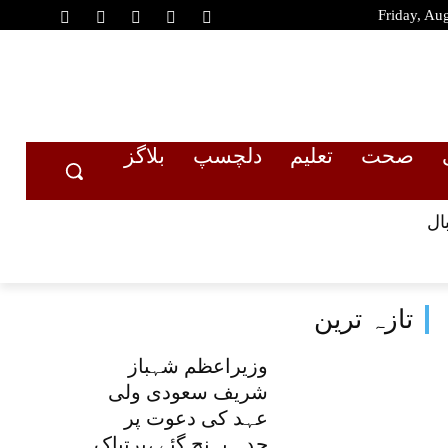
Friday, Au
صحت
تعلیم
دلچسپ
بلاگز
ال
تازہ ترین
وزیراعظم شہباز
شریف سعودی ولی
عہد کی دعوت پر
جدہ پہنچ گئے ،پرتپاک