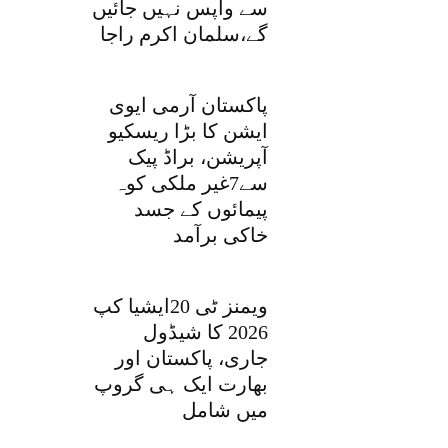
سے واپس نہیں جائیں
گے،سلمان اکرم راجا
پاکستان آرمی ایوی
ایشن کا بڑا ریسکیو
آپریشن، براڈ پیک
سے7غیر ملکی کوہ
پیمائوں کے جسد
خاکی برآمد
ویمنز ٹی 20ایشیا کپ
2026 کا شیڈول
جاری، پاکستان اور
بھارت ایک ہی گروپ
میں شامل