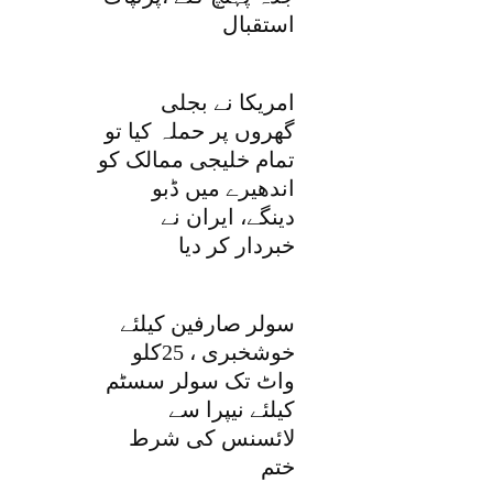
استقبال
امریکا نے بجلی
گھروں پر حملہ کیا تو
تمام خلیجی ممالک کو
اندھیرے میں ڈبو
دینگے، ایران نے
خبردار کر دیا
سولر صارفین کیلئے
خوشخبری ، 25کلو
واٹ تک سولر سسٹم
کیلئے نیپرا سے
لائسنس کی شرط
ختم