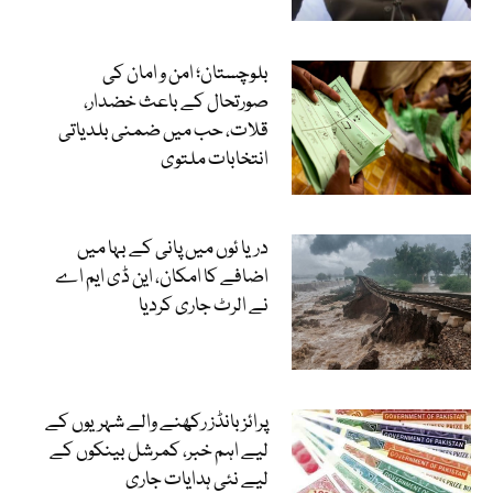
بلوچستان؛ امن و امان کی
صورتحال کے باعث خضدار،
قلات، حب میں ضمنی بلدیاتی
انتخابات ملتوی
دریا ئوں میں پانی کے بہا میں
اضافے کا امکان، این ڈی ایم اے
نے الرٹ جاری کردیا
پرائز بانڈز رکھنے والے شہریوں کے
لیے اہم خبر، کمرشل بینکوں کے
لیے نئی ہدایات جاری