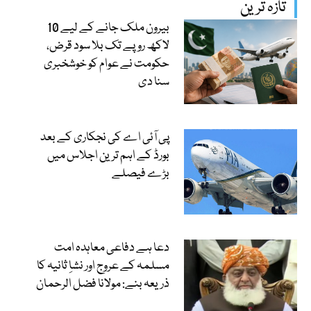
تازہ ترین
بیرون ملک جانے کے لیے 10
لاکھ روپے تک بلا سود قرض،
حکومت نے عوام کو خوشخبری
سنا دی
پی آئی اے کی نجکاری کے بعد
بورڈ کے اہم ترین اجلاس میں
بڑے فیصلے
دعا ہے دفاعی معاہدہ امت
مسلمہ کے عروج اور نشاِ ثانیہ کا
ذریعہ بنے: مولانا فضل الرحمان