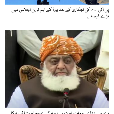
پی آئی اے کی نجکاری کے بعد بورڈ کے اہم ترین اجلاس میں
بڑے فیصلے
دعا ہے دفاعی معاہدہ امت مسلمہ کے عروج اور نشاِ ثانیہ کا