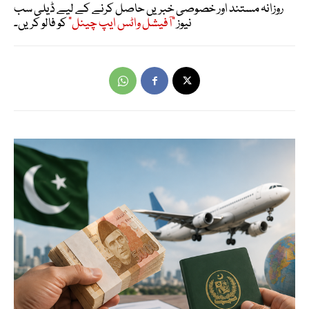
روزانہ مستند اور خصوصی خبریں حاصل کرنے کے لیے ڈیلی سب
نیوز
"آفیشل واٹس ایپ چینل"
کو فالو کریں۔