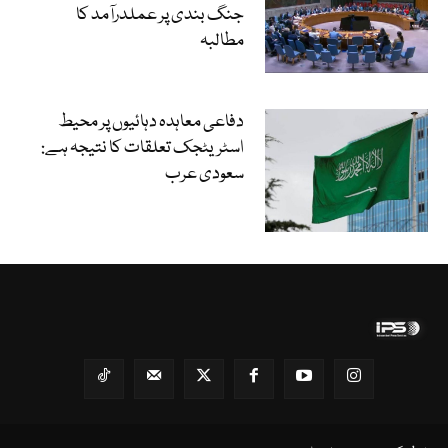
جنگ بندی پر عملدرآمد کا
مطالبہ
دفاعی معاہدہ دہائیوں پر محیط
اسٹریٹجک تعلقات کا نتیجہ ہے:
سعودی عرب