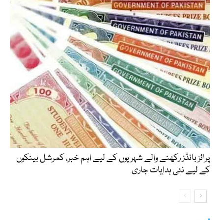
پرائز بانڈز رکھنے والے شہریوں کے لیے اہم خبر، کمرشل بینکوں
کے لیے نئی ہدایات جاری