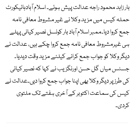
بار زاہد محمود راجہ عدالت پیش ہوئے۔ اسلام آبادہائیکورٹ
حملہ کیس میں مزید وکلا نے غیر مشروط معافی نامہ
جمع کروا دیا۔ممبر اسلام آباد بار کونسل نصیر کیانی پہلے
ہی غیرمشروط معافی نامہ جمع کروا چکے ہیں، عدالت نے
دیگر وکلا کو جواب جمع کرانے کیلئے مزید وقت دیدیا۔
جسٹس میاں گل حسن اورنگزیب نے کہا کہ نصیر کیانی
کی طرز پر دیگر وکلا بھی اپنا جواب جمع کروا دیں۔عدالت نے
کیس کی سماعت اکتوبر کے آخری ہفتے تک ملتوی
کردی۔