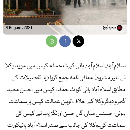
سب نیوز
4 August, 2021
اسلام آباد،اسلام آباد ہائی کورٹ حملہ کیس میں مزید وکلا
نے غیر مشروط معافی نامہ جمع کروا دیا۔ تفصیلات کے
مطابق اسلام آباد ہائی کورٹ حملہ کیس میں احسن مجید
گجر و دیگر وکلا کے خلاف توہین عدالت کیس پر سماعت
ہوئی، جسٹس میاں گل حسن اورنگزیب نے کیس کی
سماعت کی۔وکلا کی جانب سے صدر اسلام آباد ہائیکورٹ