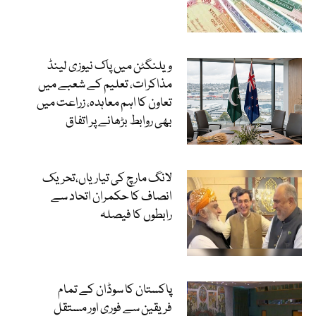
ویلنگٹن میں پاک نیوزی لینڈ
مذاکرات، تعلیم کے شعبے میں
تعاون کا اہم معاہدہ، زراعت میں
بھی روابط بڑھانے پر اتفاق
لانگ مارچ کی تیاریاں،تحریک
انصاف کا حکمران اتحاد سے
رابطوں کا فیصلہ
پاکستان کا سوڈان کے تمام
فریقین سے فوری اور مستقل