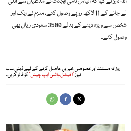
اللہ تارڑ نے کہا کہ الیاس نامی ایجنٹ نے مدعیان سے اٹلی
لے جانے کے 11 لاکھ روپے وصول کئے، ملزم نے ایک اور
شخص سے ویزہ دینے کے بدلے 3500 سعودی ریال بھی
وصول کئے۔
روزانہ مستند اور خصوصی خبریں حاصل کرنے کے لیے ڈیلی سب
نیوز
"آفیشل واٹس ایپ چینل"
کو فالو کریں۔