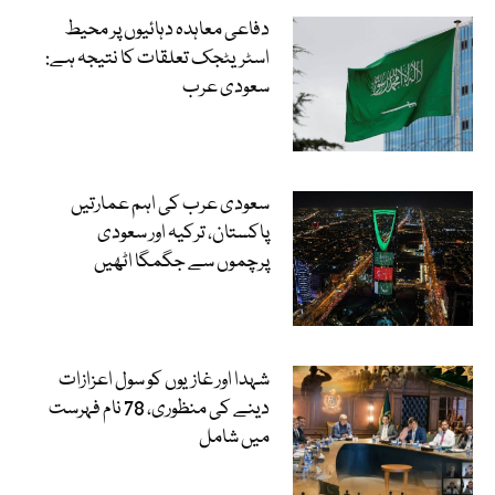
دفاعی معاہدہ دہائیوں پر محیط
اسٹریٹجک تعلقات کا نتیجہ ہے:
سعودی عرب
سعودی عرب کی اہم عمارتیں
پاکستان، ترکیہ اور سعودی
پرچموں سے جگمگا اٹھیں
شہدا اور غازیوں کو سول اعزازات
دینے کی منظوری، 78 نام فہرست
میں شامل