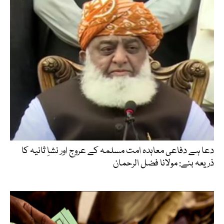
دعا ہے دفاعی معاہدہ امت مسلمہ کے عروج اور نشاِ ثانیہ کا
ذریعہ بنے: مولانا فضل الرحمان