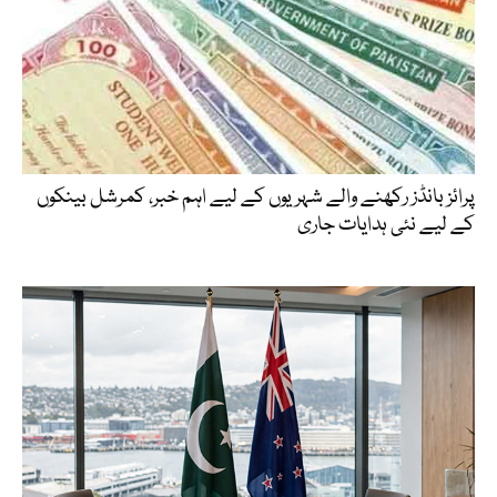
پرائز بانڈز رکھنے والے شہریوں کے لیے اہم خبر، کمرشل بینکوں
کے لیے نئی ہدایات جاری