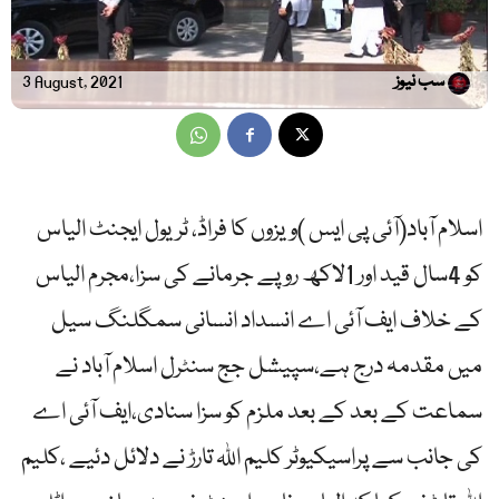
سب نیوز
3 August, 2021
اسلام آباد(آئی پی ایس )ویزوں کا فراڈ، ٹریول ایجنٹ الیاس
کو 4سال قید اور 1لاکھ روپے جرمانے کی سزا،مجرم الیاس
کے خلاف ایف آئی اے انسداد انسانی سمگلنگ سیل
میں مقدمہ درج ہے،سپیشل جج سنٹرل اسلام آباد نے
سماعت کے بعد کے بعد ملزم کو سزا سنادی،ایف آئی اے
کی جانب سے پراسیکیوٹر کلیم اللہ تارڑ نے دلائل دئیے ،کلیم