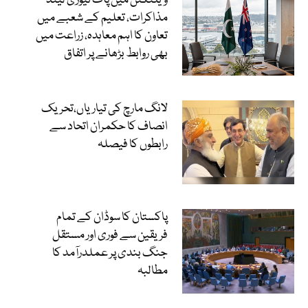
ویلنگٹن میں پاک نیوزی لینڈ
مذاکرات، تعلیم کے شعبے میں
تعاون کا اہم معاہدہ، زراعت میں
بھی روابط بڑھانے پر اتفاق
لانگ مارچ کی تیاریاں،تحریک
انصاف کا حکمران اتحاد سے
رابطوں کا فیصلہ
پاکستان کا سوڈان کے تمام
فریقین سے فوری اور مستقل
جنگ بندی پر عملدرآمد کا
مطالبہ