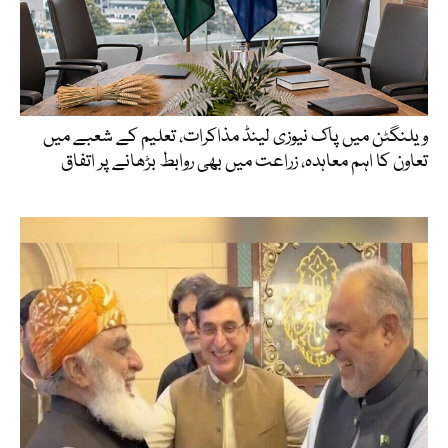
ویلنگٹن میں پاک نیوزی لینڈ مذاکرات، تعلیم کے شعبے میں
تعاون کا اہم معاہدہ، زراعت میں بھی روابط بڑھانے پر اتفاق