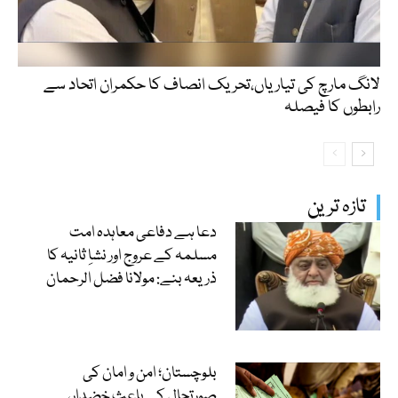
لانگ مارچ کی تیاریاں،تحریک انصاف کا حکمران اتحاد سے
رابطوں کا فیصلہ
تازہ ترین
دعا ہے دفاعی معاہدہ امت
مسلمہ کے عروج اور نشاِ ثانیہ کا
ذریعہ بنے: مولانا فضل الرحمان
بلوچستان؛ امن و امان کی
صورتحال کے باعث خضدار،