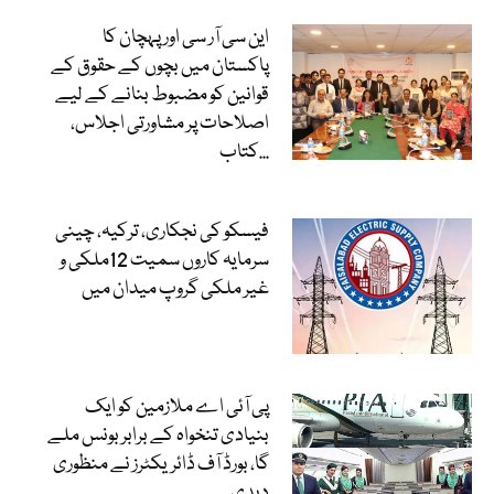
این سی آر سی اور پہچان کا
پاکستان میں بچوں کے حقوق کے
قوانین کو مضبوط بنانے کے لیے
اصلاحات پر مشاورتی اجلاس،
کتاب...
فیسکو کی نجکاری، ترکیہ، چینی
سرمایہ کاروں سمیت 12ملکی و
غیر ملکی گروپ میدان میں
پی آئی اے ملازمین کو ایک
بنیادی تنخواہ کے برابر بونس ملے
گا، بورڈ آف ڈائریکٹرز نے منظوری
دیدی