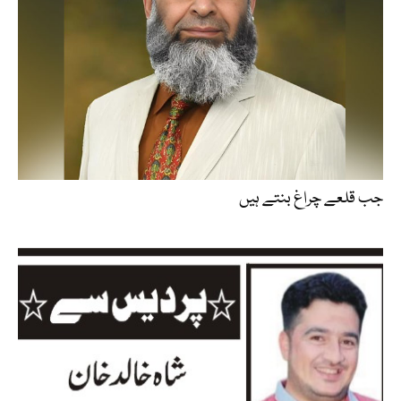
جب قلعے چراغ بنتے ہیں