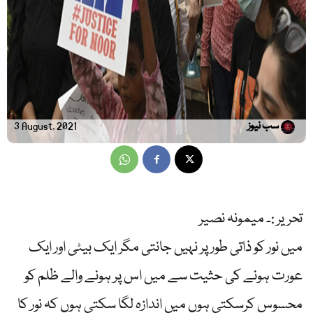
سب نیوز
3 August, 2021
تحریر :۔ میمونہ نصیر
میں نور کو ذاتی طور پر نہیں جانتی مگر ایک بیٹی اور ایک
عورت ہونے کی حثیت سے میں اس پر ہونے والے ظلم کو
محسوس کرسکتی ہوں میں اندازہ لگا سکتی ہوں کہ نور کا