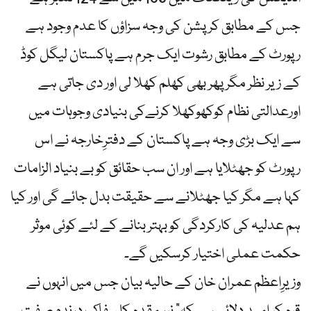
جس کے مطابق کرپشن کی وجہ سزاؤں کا عدم وجود ہے
رپورٹ کے مطابق رشوت ایک جرم ہے پاکستان لیگل کوڈ
کے زیر نظر مگر پھر بھی کھلم کھلا لی اور دی جاتی ہے
اورعدالتی نظام کوکھوکھلا کرنےکی بنیادی وجوہات میں
سے ایک بڑی وجہ ہے پاکستان کے دفترِخارجہ نے اس
رپورٹ کو جھٹلایا ہے اور ان سب حقائق کو بے بنیاد الزامات
کہا ہے مگر کیا جھٹلانے سے حقیقت بدل جائے گی اور کیا
ہم عدلیہ کی کارکردگی کو بہتر بنانے کے لئے کوئی موثر
حکمت عملی اختیار کرسکیں گے۔
وزیرِاعظم عمران خان کے حالیہ بیان جس میں انہوں نے