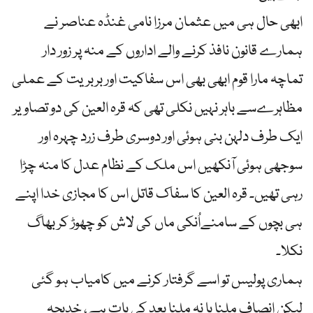
ابھی حال ہی میں عثمان مرزا نامی غنڈہ عناصر نے
ہمارے قانون نافذ کرنے والے اداروں کے منہ پر زور دار
تماچہ مارا قوم ابھی بھی اس سفاکیت اور بربریت کے عملی
مظاہرےسے باہر نہیں نکلی تھی کہ قرہ العین کی دو تصاویر
ایک طرف دلہن بنی ہوئی اور دوسری طرف زرد چہرہ اور
سوجھی ہوئی آنکھیں اس ملک کے نظام عدل کا منہ چڑا
رہی تھیں۔ قرہ العین کا سفاک قاتل اس کا مجازی خدا اپنے
ہی بچوں کے سامنےاُنکی ماں کی لاش کو چھوڑ کر بھاگ
نکلا۔
ہماری پولیس تو اسے گرفتار کرنے میں کامیاب ہو گئی
لیکن انصاف ملنا یا نہ ملنا بعد کی بات ہے، خدیجہ