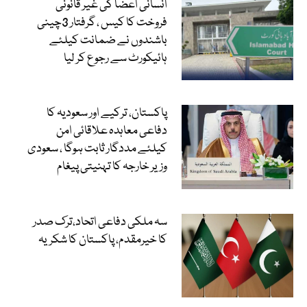
انسانی اعضا کی غیر قانونی
فروخت کا کیس ، گرفتار 3چینی
باشندوں نے ضمانت کیلئے
ہائیکورٹ سے رجوع کر لیا
پاکستان، ترکیے اور سعودیہ کا
دفاعی معاہدہ علاقائی امن
کیلئے مددگار ثابت ہوگا ، سعودی
وزیر خارجہ کا تہنیتی پیغام
سہ ملکی دفاعی اتحاد،ترک صدر
کا خیرمقدم، پاکستان کا شکریہ