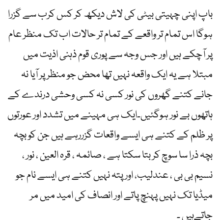
باپ اپنی چہیتی بیٹی کی لاش دیکھ کر کس کرب سے گزرا
ہوگا اس تمام تر واقعے کے تمام تر حالات اب تک منظر عام
پر آچکے ہیں اور جس وجہ سے پوری قوم ذہنی اذیت میں
مبتلا ہے یہ ایک واقعہ نہیں تھا محض جو منظر پر آیا نہ
جانے کتنے گھروں کی نور کسی نہ کسی وحشی درندے کے
ہاتھوں بے نور ہوگئیں۔ایک ہی مہینے میں تشدد اور عورتوں
پر ظلم کے کتنے ہی ایسے واقعات گزررہے ہیں جن کو بچہ
بچہ ذرا سا سوچ کر بتا سکتا ہے ، صائمہ ، قرہ العین ، نور ،
نسیم بی بی ، عندلیب، اور پتہ نہیں کتنے ہی ایسے نام جو
میڈیا تک نہیں پہنچ پاتے اور انصاف کی امید میں مر
جاتےہیں ۔