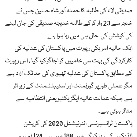
صدیقی لاء کی طالبہ کا حملہ آور شاہ حسین جس نے
خنجر سے 23 وار کرکے طالبہ خدیجہ صدیقی کی جان لینے
کی کوشش کی’ حال ہی میں رہا ہوا ہے۔
ایک حالیہ امریکی رپورٹ میں پاکستان کی عدلیہ کی
کارکردگی کی بہت سی خامیوں کو اجاگرکیا گیا ، اس رپورٹ
کے مطابق پاکستان کی عدلیہ تھیوری کی حد تک آزاد ہے
مگر عملی طور پر گورنمنٹ اور اسٹیبلشمنٹ کے زیر اثر
ہے جبکہ عدالت عالیہ ایگزیکٹیو یعنی انتظامیہ سے
متاثر ہوتی ہے۔
پاکستان ٹرانسپرنسی انٹرنیشنل 2020 کی کرپشن
انڈیکس کی رینکنگ میں 180 میں سے 124 نمبر ہے