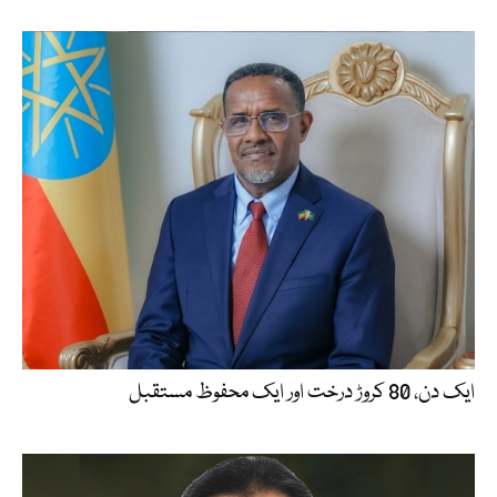
ایک دن، 80 کروڑ درخت اور ایک محفوظ مستقبل