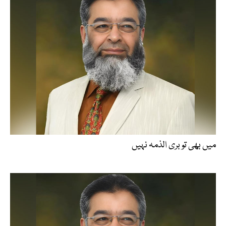
میں بھی تو بری الذمہ نہیں