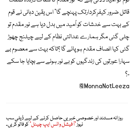
قوم کو امید دلائی ہے کہ” نور مقدم کا سفاک درندہ صفت
قاتل ضرور کیفرِکردارتک پہنچے گا” اس یقین دہانی نے قوم
کے بہت سے خدشات کو اُمید میں بدل دیا ہے نور مقدم تو
چلی گئی مگر ہمارے عدالتی نظام کے لیے چیلنج چھوڑ
گئی کیا انصاف مقدم ہو پائے گا ؟تاکہ بہت سے معصوم بے
سہارا عورتوں کی زندگیوں کو بے نور ہونے سے بچایا جا سکے
۔؟
‎@MonnaNotLeeza
روزانہ مستند اور خصوصی خبریں حاصل کرنے کے لیے ڈیلی سب
نیوز
"آفیشل واٹس ایپ چینل"
کو فالو کریں۔