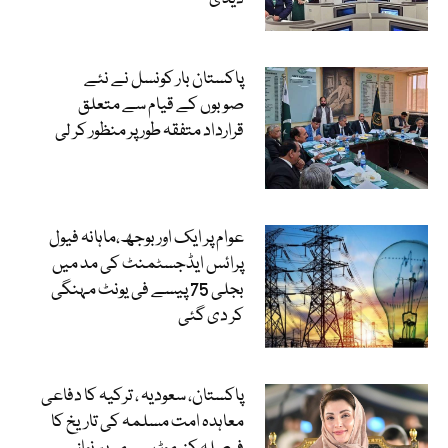
پاکستان بار کونسل نے نئے
صوبوں کے قیام سے متعلق
قرارداد متفقہ طور پر منظور کر لی
عوام پر ایک اور بوجھ،ماہانہ فیول
پرائس ایڈجسٹمنٹ کی مد میں
بجلی 75 پیسے فی یونٹ مہنگی
کر دی گئی
پاکستان، سعودیہ ، ترکیہ کا دفاعی
معاہدہ امت مسلمہ کی تاریخ کا