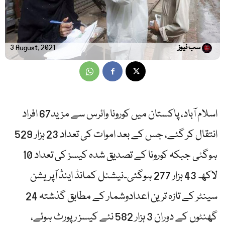
سب نیوز
3 August, 2021
اسلام آباد، پاکستان میں کورونا وائرس سے مزید67 افراد
انتقال کر گئے، جس کے بعد اموات کی تعداد 23 ہزار 529
ہوگئی جبکہ کورونا کے تصدیق شدہ کیسز کی تعداد 10
لاکھ 43 ہزار 277 ہوگئی۔نیشنل کمانڈ اینڈ آپریشن
سینٹر کے تازہ ترین اعدادوشمار کے مطابق گذشتہ 24
گھنٹوں کے دوران 3 ہزار 582 نئے کیسز رپورٹ ہوئے،