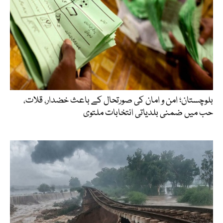
بلوچستان؛ امن و امان کی صورتحال کے باعث خضدار، قلات،
حب میں ضمنی بلدیاتی انتخابات ملتوی