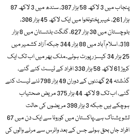
پنجاب میں 3 لاکھ 58 ہزار 387، سندھ میں 3 لاکھ 87
ہزار 261، خیبر پختونخوا میں ایک لاکھ 45 ہزار 306،
بلوچستان میں 30 ہزار 627، گلگت بلتستان میں 8 ہزار
318، اسلام آباد میں 88 ہزار 344 جبکہ آزاد کشمیر میں
25 ہزار 34 کیسز رپورٹ ہوئے۔ملک بھر میں اب تک ایک
کروڑ 61 لاکھ 58 ہزار 330 افراد کے ٹیسٹ کئے گئے،
گذشتہ 24 گھنٹوں کے دوران 49 ہزار 798 نئے ٹیسٹ کئے
گئے، اب تک 9 لاکھ 44 ہزار 375 مریض صحتیاب
ہوچکے ہیں جبکہ 3 ہزار 398 مریضوں کی حالت
تشویشناک ہے۔پاکستان میں کورونا سے ایک دن میں 67
افراد جاں بحق ہوئے جس کے بعد وائرس سے مرنے والوں کی