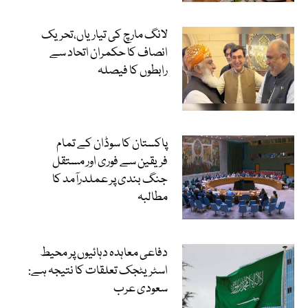
لانگ مارچ کی تیاریاں،تحریک
انصاف کا حکمران اتحاد سے
رابطوں کا فیصلہ
پاکستان کا سوڈان کے تمام
فریقین سے فوری اور مستقل
جنگ بندی پر عملدرآمد کا
مطالبہ
دفاعی معاہدہ دہائیوں پر محیط
اسٹریٹجک تعلقات کا نتیجہ ہے:
سعودی عرب