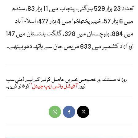
تعداد 23 ہزار 529 ہوگئی۔ پنجاب میں 11 ہزار 83، سندھ
میں 6 ہزار 57، خیبر پختونخوا میں 4 ہزار 477، اسلام آباد
میں 804، بلوچستان میں 328، گلگت بلتستان میں 147
اور آزاد کشمیر میں 633 مریض جان سے ہاتھ دھو بیٹھے۔
روزانہ مستند اور خصوصی خبریں حاصل کرنے کے لیے ڈیلی سب
نیوز
"آفیشل واٹس ایپ چینل"
کو فالو کریں۔