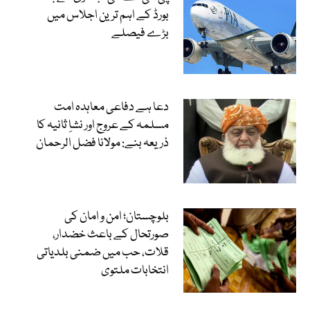
بورڈ کے اہم ترین اجلاس میں
بڑے فیصلے
دعا ہے دفاعی معاہدہ امت
مسلمہ کے عروج اور نشاِ ثانیہ کا
ذریعہ بنے: مولانا فضل الرحمان
بلوچستان؛ امن و امان کی
صورتحال کے باعث خضدار،
قلات، حب میں ضمنی بلدیاتی
انتخابات ملتوی