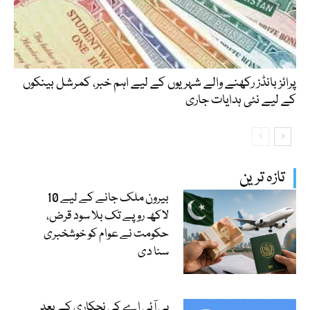
پرائز بانڈز رکھنے والے شہریوں کے لیے اہم خبر، کمرشل بینکوں
کے لیے نئی ہدایات جاری
تازہ ترین
بیرون ملک جانے کے لیے 10
لاکھ روپے تک بلا سود قرض،
حکومت نے عوام کو خوشخبری
سنا دی
پی آئی اے کی نجکاری کے بعد