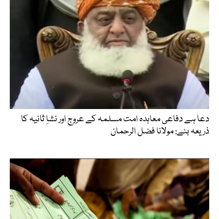
دعا ہے دفاعی معاہدہ امت مسلمہ کے عروج اور نشاِ ثانیہ کا
ذریعہ بنے: مولانا فضل الرحمان