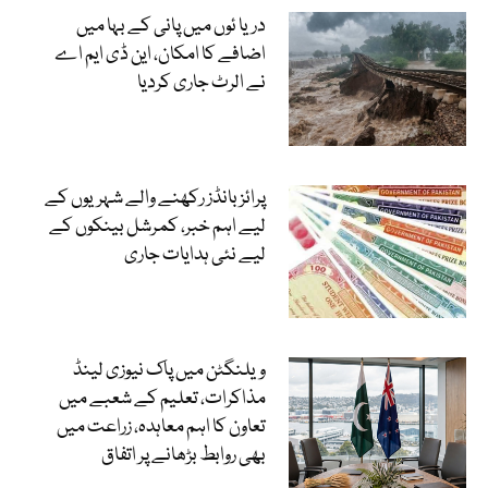
دریا ئوں میں پانی کے بہا میں
اضافے کا امکان، این ڈی ایم اے
نے الرٹ جاری کردیا
پرائز بانڈز رکھنے والے شہریوں کے
لیے اہم خبر، کمرشل بینکوں کے
لیے نئی ہدایات جاری
ویلنگٹن میں پاک نیوزی لینڈ
مذاکرات، تعلیم کے شعبے میں
تعاون کا اہم معاہدہ، زراعت میں
بھی روابط بڑھانے پر اتفاق