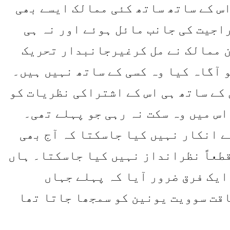
س کے ساتھ ساتھ کئی ممالک ایسے بھی
راجیت کی جانب مائل ہوئے اور نہ ہی
ن ممالک نے مل کرغیرجانبدار تحریک
 آگاہ کیا وہ کسی کے ساتھ نہیں ہیں۔
ال کے ساتھ ہی اس کے اشتراکی نظریات کو
اس میں وہ سکت نہ رہی جو پہلے تھی۔
ے انکار نہیں کیا جاسکتا کہ آج بھی
قطعاً نظرانداز نہیں کیا جاسکتا۔ ہاں
ایک فرق ضرور آیا کہ پہلے جہاں
قت سوویت یونین کو سمجھا جاتا تھا