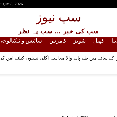
August 8, 2026
سب نیوز
سب کی خبر ... سب پہ نظر
نیا
کھیل
شوبز
کامرس
سائنس و ٹیکنالوجی
کے سائے میں طے پانے والا معاہدہ اگلی نسلوں کیلئے امن کی