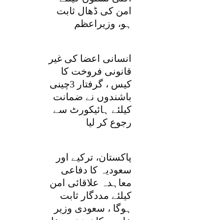
امن کی ڈھال ثابت
ہو، وزیراعظم
انسانی اعضا کی غیر
قانونی فروخت کا
کیس ، گرفتار 3چینی
باشندوں نے ضمانت
کیلئے ہائیکورٹ سے
رجوع کر لیا
پاکستان، ترکیے اور
سعودیہ کا دفاعی
معاہدہ علاقائی امن
کیلئے مددگار ثابت
ہوگا ، سعودی وزیر