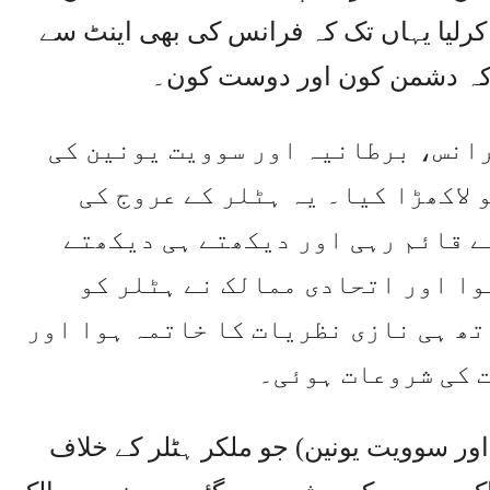
کرلیا یہاں تک کہ فرانس کی بھی اینٹ سے
یا کہ دشمن کون اور دوست کون۔
رانس، برطانیہ اور سوویت یونین کی
لاکھڑا کیا۔ یہ ہٹلر کے عروج کی
ے قائم رہی اور دیکھتے ہی دیکھتے
وا اور اتحادی ممالک نے ہٹلر کو
تھ ہی نازی نظریات کا خاتمہ ہوا اور
 کی شروعات ہوئی۔
اور سوویت یونین) جو ملکر ہٹلر کے خلاف