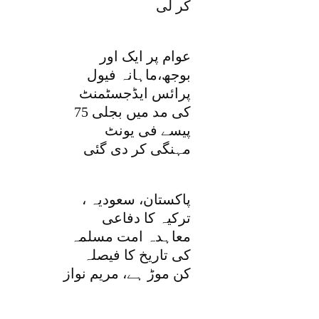
کر لی
عوام پر ایک اور
بوجھ،ماہانہ فیول
پرائس ایڈجسٹمنٹ
کی مد میں بجلی 75
پیسے فی یونٹ
مہنگی کر دی گئی
پاکستان، سعودیہ ،
ترکیہ کا دفاعی
معاہدہ امت مسلمہ
کی تاریخ کا فیصلہ
کن موڑ ہے، مریم نواز