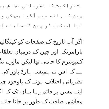
اشتراکیت کا نظریاتی نظام جس 
چین کے ہاتھ میں آگیا جس کی وج
تھا اب کھل کر چین کے سامنے آ
اگر آپ تاریخ کے صفحات کو کھنگالیں
بارامریکہ اور چین کے درمیان تعلق
کمیونیزم کا حامی تھا لیکن ماؤزے 
ہے کہ اس نے ہمیشہ ہارڈ پاور کی ب
نظریاتی اختلاف ہونے کے باوجود چین
اپنے مشن پر قائم رہا یہاں تک کہ 
معاشی طاقت کے طور پر جانا جانے ل