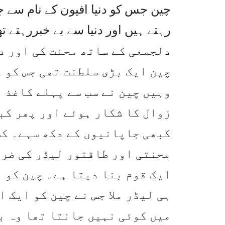
چین جس کو دنیا افیون کے نام سے ج
دلجمعی کے ساتھ محنت کی اور د
چین ایک بڑی سلطنت تھی جس کو 
وہیں چین نے سب سے پہلے کاغذ 
زوال کا شکار ہوئے اور پھر کب
کبھی جاپانیوں کے دکھ سہے۔ کس
محنتی اور طاقتور لیڈر کی ضرو
ایک قوم بنا دیتا ہے۔ چین کو 
ہی لیڈر ملا جس نے چین کو ایک 
میں کوئی نہیں جانتا تھا وہ ب