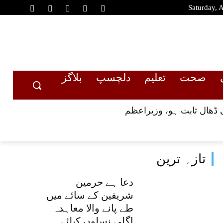
Saturday, 
صحت
تعلیم
دلچسپ
بلاگز
 ڈھال ثابت ہو، وزیراعظم
تازہ ترین
دعا ہے حرمین
شریفین کے سائے میں
طے پانے والا معاہدہ
اگلی نسلوں کیلئے