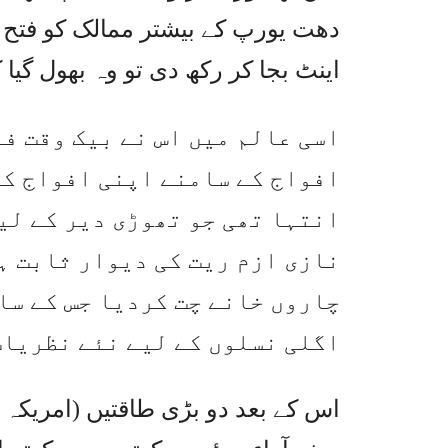
دھت یورپ کے بیشتر ممالک کو فتح 
اینٹ بجا کر رکھ دی تو وہ بھول گ
اسی عالم میں اس نے بیک وقت ف
افواج کے سامنے اپنی افواج کو 
انتہا تھی جو تھوڑی دیر کے لی
نازی ازم ریت کی دیوار ثابت ہ
چاروں خانے چت کردیا جس کے سا
اگلی نسلوں کے لیے نئے نظریات
اس کے بعد دو بڑی طاقتیں (امریکہ 