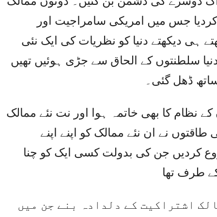
 اک دوسرے کی دشمن بن گئیں۔ دونوں ممالک
 کردیا جس میں امریکی سامراجیت اور
ے ہی دیکھتے دنیا کو نظریات کی ایک نئی
نیا سلطنتوں کے الحاق سے جڑی ہوئیں تھیں
ساتھ ڈھل گئی۔
ے نظام کا بھی خاتمہ ہوا اور نت نئے ممالک
طاقتوں نے ان نئے ممالک کو اپنے اپنے
وع کردیں جن کی بدولت کسی ایک کو چنا
کے طرف تھا
لک اشتراکیت کے دلدادہ بنے جن میں