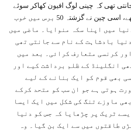
انتی تھی کہ چینی لوگ افیون کھاکر سوئے
رہتے ہیں اور دنیا سے بے خبررہتے تھے، اسی چین نے گزشتہ 50 برس میں خوب
نیا میں اپنا سکہ منوایا۔ ماضی میں
دنیا بادشاہت کے نام سے جانتی تھی
اور کرنسی متعارف کرائی۔ بعد میں
ھی انگلینڈ کے ظلم برداشت کیے اور
ی بھی قوم کو ایک بنانے کے لیے
رت ہوتی ہے جو ان سب کو متحد کرکے
بھی ماوزے تنگ کی شکل میں ایک ایسا
ایسے ٹریک پر چڑھایا کہ جس کو دنیا
ڑی طاقتوں میں سے ایک بن گیا۔ وہ