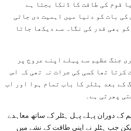
ا قوم کی طاقت کا ڈنکا بجتا ہے
 کی بات کو دنیا میں اہمیت دی جاتی
کو بھی قدر کی نگاہ سے دیکھا جاتا
ی جنگ عظیم سے پہلے اپنے عروج پر
 کرتا تھا کسی کی جرات نہ تھی کہ اس
 کے بعد ہٹلر کا باب تمام ہوا اور اب
تی پھرتی ہے۔
کے دوران پہلے پہل ہٹلر کے ساتھ معاہدے
ا لیکن جب ہٹلر نے اپنی طاقت کے نشے میں