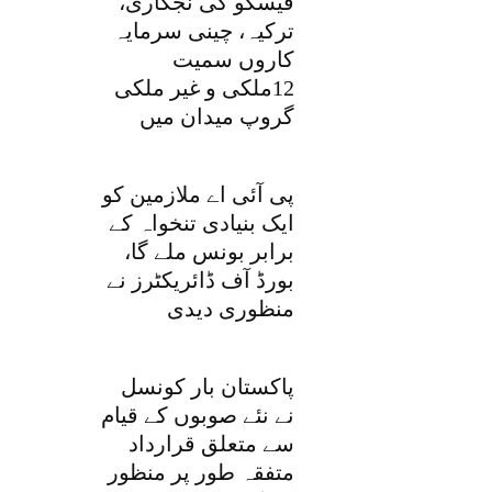
فیسکو کی نجکاری،
ترکیہ، چینی سرمایہ
کاروں سمیت
12ملکی و غیر ملکی
گروپ میدان میں
پی آئی اے ملازمین کو
ایک بنیادی تنخواہ کے
برابر بونس ملے گا،
بورڈ آف ڈائریکٹرز نے
منظوری دیدی
پاکستان بار کونسل
نے نئے صوبوں کے قیام
سے متعلق قرارداد
متفقہ طور پر منظور