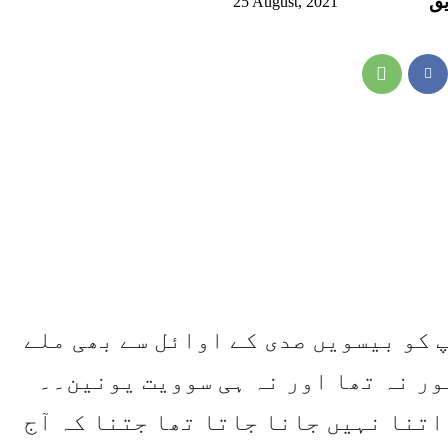
یق
25 August, 2021
 کو بیسویں صدی کے اوائل سے بھی ملے
ور نہ تھا اور نہ ہی سوویت یونین۔۔
تنا نہیں جانا جاتا تھا جتنا کہ آج