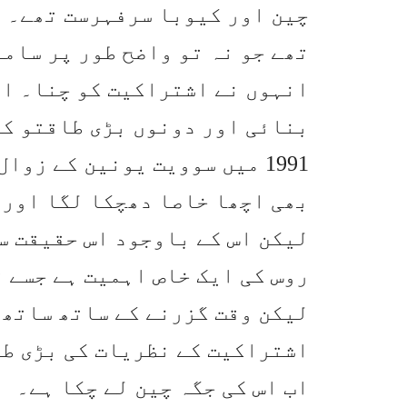
چین اور کیوبا سرفہرست تھے۔ ا
تھے جو نہ تو واضح طور پر سام
انہوں نے اشتراکیت کو چنا۔ ا
بنائی اور دونوں بڑی طاقتو کو
1991 میں سوویت یونین کے زو
بھی اچھا خاصا دھچکا لگا اور 
لیکن اس کے باوجود اس حقیقت س
روس کی ایک خاص اہمیت ہے جسے 
لیکن وقت گزرنے کے ساتھ ساتھ 
اشتراکیت کے نظریات کی بڑی طا
اب اس کی جگہ چین لے چکا ہے۔