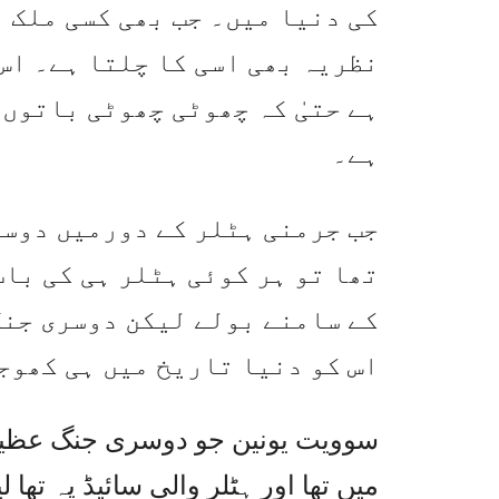
کی دنیا میں۔ جب بھی کسی ملک ی
نظریہ بھی اسی کا چلتا ہے۔ اس
ہے حتیٰ کہ چھوٹی چھوٹی باتوں 
ہے۔
جب جرمنی ہٹلر کے دورمیں دوسر
تھا تو ہر کوئی ہٹلر ہی کی بات
کے سامنے بولے لیکن دوسری جنگ
اس کو دنیا تاریخ میں ہی کھوج
سوویت یونین جو دوسری جنگ عظیم 
میں تھا اور ہٹلر والی سائیڈ پہ تھ