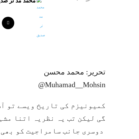
محمد مد ثر صد
تحریر: محمد محسن
@Muhamad__Mohsin
کمیونیزم کی تاریخ ویسے تو آپ
گی لیکن تب یہ نظریہ اتنا مشہ
دوسری جانب سامراجیت کو بھی ا