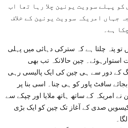
کو پہلے سوویت یونین چلا رہا تھا اب
ہ جہاں امریکہ سوویت یونین کے خلاف
چکا ہے۔
 تو پتہ چلتا ہے کہ سترکی دہائی میں پہلی
ات استوارہوئے۔ چین حالانکہ تب بھی
تنگ کے دور سے ہی چین کی ایک پالیسی رہی
جائے سافٹ پاور کو ہی چنا۔ اسی بنا پر
 نے امریکہ کے ساتھ ہاتھ ملایا اور چپکے سے
اکیسویں صدی کے آغاز تک چین کو ایک بڑی
گا۔