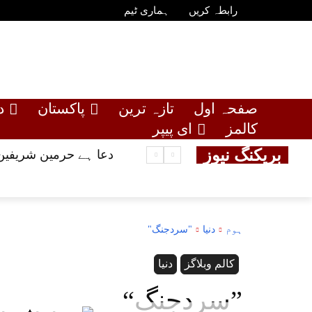
رابطہ کریں
ہماری ٹیم
صفحہ اول
تازہ ترین
پاکستان
د
کالمز
ای پیپر
بریکنگ نیوز
دعا ہے حرمین شریفین 
ہوم
دنیا
"سردجنگ"
کالم وبلاگز
دنیا
“سردجنگ”