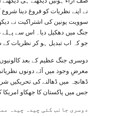
صف آراء ہوئیں دیکھتے ہی دیکھتے
نے اپنے نظریات کو فروغ دینا شروع
سوویت یونین کی اشتراکیت نے دیکھت
جنگ میں دھکیل دیا۔ اس سے پہلے د
جو کہ اب تبدیل ہو کر نظریات کے 
دوسری جنگ عظیم کے بعد کالونیوں ک
معرضِ وجود میں آئے دونوں نظریاتی 
ڈھانچہ میں ڈھالنے کی تحریکیں شر
جس میں پاکستان کا جھکاو امریکا 
دوسری جانب کئی چیدہ چیدہ مما