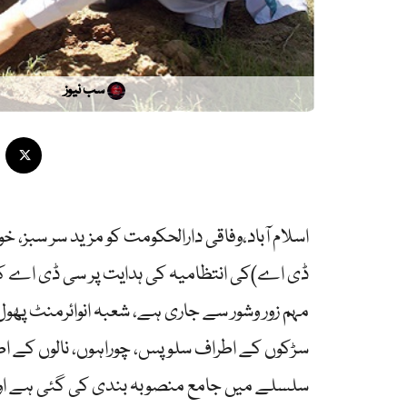
سب نیوز
اسلام آباد،وفاقی دارالحکومت کو مزید سر سبز، 
ڈی اے)کی انتظامیہ کی ہدایت پر سی ڈی اے کے
مہم زور وشور سے جاری ہے، شعبہ انوائرمنٹ پھول 
سڑکوں کے اطراف سلوپس، چوراہوں، نالوں کے اطر
سلسلے میں جامع منصوبہ بندی کی گئی ہے اور 