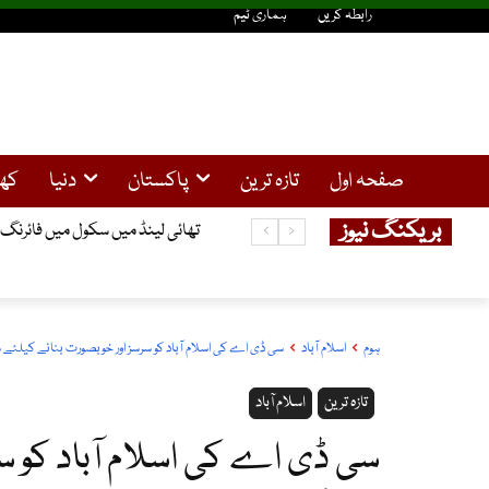
رابطہ کریں
ہماری ٹیم
صفحہ اول
تازہ ترین
پاکستان
دنیا
کھ
بریکنگ نیوز
تھائی لینڈ میں سکول میں فائرنگ سے 7 افراد ہلاک
حسن ابدال و فتح جنگ میں گراں فرو
ہوم
اسلام آباد
سی ڈی اے کی اسلام آباد کو سرسز اور خوبصورت بنانے کیلئے ش
تازہ ترین
اسلام آباد
سی ڈی اے کی اسلام آباد کو س