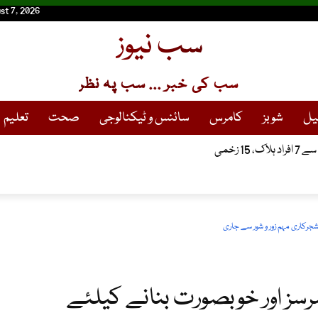
st 7, 2026
سب نیوز
سب کی خبر ... سب پہ نظر
یل
شوبز
کامرس
سائنس و ٹیکنالوجی
صحت
تعلیم
، 15 زخمی
شوں کے خلاف کریک ڈاؤن، متعدد دکاندار جرمانہ
جرکاری مہم زور و شور سے جاری
رسز اور خوبصورت بنانے کیلئے