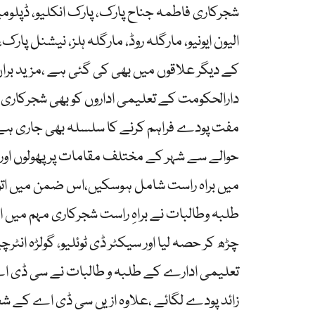
شجرکاری فاطمہ جناح پارک، پارک انکلیو، ڈپلومیٹک
الیون ایونیو، مارگلہ روڈ، مارگلہ ہلز، نیشنل پا
کے دیگر علاقوں میں بھی کی گئی ہے ،مزید بر
دارالحکومت کے تعلیمی اداروں کو بھی شجرکاری مہ
مفت پودے فراہم کرنے کا سلسلہ بھی جاری ہے 
حوالے سے شہر کے مختلف مقامات پر پھولوں اور 
میں براہ راست شامل ہوسکیں،اس ضمن میں اتوا
طلبہ وطالبات نے براہِ راست شجرکاری مہم میں ا
چڑھ کر حصہ لیا اور سیکٹر ڈی ٹوئلیو، گولڑہ انٹر
تعلیمی ادارے کے طلبہ و طالبات نے سی ڈی ا
زائد پودے لگائے ،علاوہ ازیں سی ڈی اے کے شعبہ