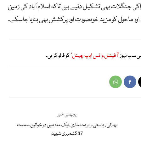
اواکی جنگلات بھی تشکیل دئیے ہیں تاکہ اسلام آباد کی زمین
 اور ماحول کو مزید خوبصورت اور پرکشش بھی بنایا جاسکے۔
ی سب نیوز
"آفیشل واٹس ایپ چینل"
کو فالو کریں۔
پچھلی خبر
بھارتی ریاستی بربریت جاری، ایک ماہ میں دو خواتین سمیت
37کشمیری شہید