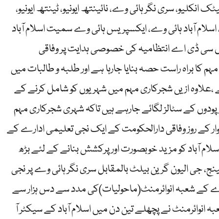
 انکلیو، سری نگر ہائی وے، نائینتھ ایونیو، ٹینتھ ایونیو،
رک، اسلام آباد ہائی وے، ایکسپریس ہائی وے سمیت اسلام آباد
اں سی ڈی اے انتظامیہ کی خصوصی ہدایت پر وفاقی
م کا براہ راست حصہ بنایا جارہا ہے اور طلبہ و طالبات میں
،علاوہ ازیں شجرکاری مہم میں شہریوں کو شامل کرنے کے
پودوں کے سٹالز لگائے جارہے ہیں تاکہ شہری شجرکاری مہم
ر کے روز وفاقی دارالحکومت کے ایک نجی تعلیمی ادارے کے
سلام آباد کو مزید خوبصورت اور پرکشش بنانے کے لئے بڑھ
چینج، جی الیون گرین بیلٹ بالمقابل سری نگر ہائی وے پر نجی
ے کے شعبہ انوائرمنٹ(ماحولیات)کی مدد سے دس ہزار سے
 انوائرمنٹ نے پچھلے تین دن میں اسلام آباد کے سیکٹر آ