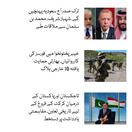
ترک صدر آج سعودیہ پہنچیں
گے، شہباز شریف، محمد بن
سلمان سے ملاقات طے
خیبرپختونخوا میں فورسز کی
کارروائیاں، بھارتی حمایت
یافتہ 10 خارجی ہلاک
تاجکستان اور پاکستان کے
درمیان کرکٹ کے فروغ کے
لیے تاریخی تعاون، مفاہمتی
یادداشت پر دستخط