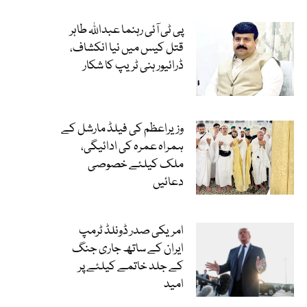
پی ٹی آئی رہنما عبداللہ طاہر
قتل کیس میں نیا انکشاف،
ڈرائیور ہنی ٹریپ کا شکار
وزیراعظم کی فیلڈ مارشل کے
ہمراہ عمرہ کی ادائیگی،
ملک کیلئے خصوصی
دعائیں
امریکی صدر ڈونلڈ ٹرمپ
ایران کے ساتھ جاری جنگ
کے جلد خاتمے کیلئے پر
امید