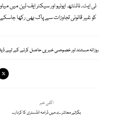
ئی ایٹ، نائنتھ ایونیو اور سیکٹر ایف ٹین میں می
کو غیر قانونی تجاوزات سے پاک بھی رکھا جاسکے
روزانہ مستند اور خصوصی خبریں حاصل کرنے کے لیے ڈیل
اگلی خبر
بگڑتے معاشرے میں ڈرامہ انڈسٹری کا کردار۔۔