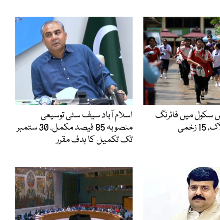
یں سکول میں فائرنگ
اسلام آباد سیف سٹی توسیعی
منصوبہ 85 فیصد مکمل، 30 ستمبر
تک تکمیل کا ہدف مقرر