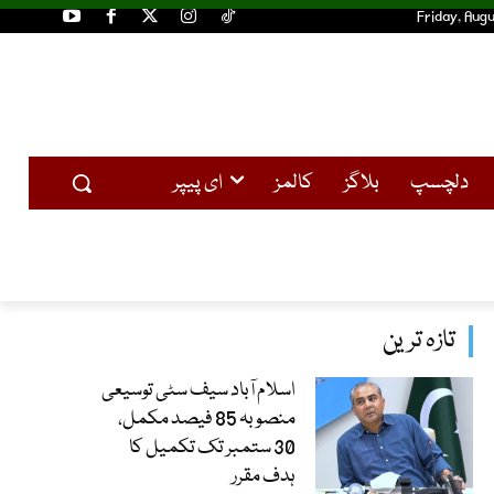
Friday, Augu
دلچسپ
بلاگز
کالمز
ای پیپر
تازہ ترین
اسلام آباد سیف سٹی توسیعی
منصوبہ 85 فیصد مکمل،
30 ستمبر تک تکمیل کا
ہدف مقرر