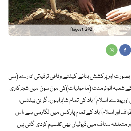
1 August, 2021
خوبصورت اور پرکشش بنانے کیلئے وفاقی ترقیاتی ادارے (سی
 شعبہ انوائرمنٹ (ماحولیات)کی مون سون میں شجرکاری
اور پودے اسلام آ باد کی تمام شاہراہوں، گرین بیلٹس،
اف اور اسلام آباد کے تمام پارکس میں لگارہی ہے ،اس
متعلقہ سٹاف میں ڈیوٹیاں بھی تقسیم کردی گئی ہیں