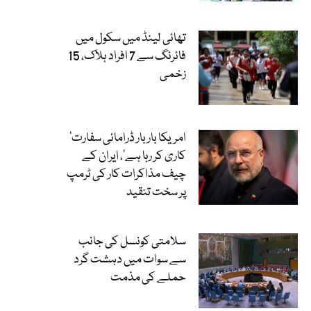
تھائی لینڈ میں سکول میں
فائرنگ سے 7 افراد ہلاک، 15
زخمی
’امریکا بار بار ڈرامائی سفارت
کاری کر رہا ہے‘، ایران کے
چیف مذاکرات کار کی ٹرمپ
پر سخت تنقید
سلامتی کونسل کی جانب
سے سوات میں دہشت گرد
حملے کی مذمت