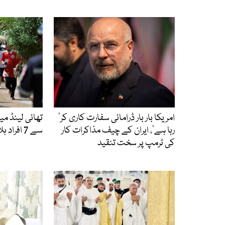
’امریکا بار بار ڈرامائی سفارت کاری کر
تھائی لینڈ م
رہا ہے‘، ایران کے چیف مذاکرات کار
سے 7 افراد ہلاک، 15 زخمی
کی ٹرمپ پر سخت تنقید