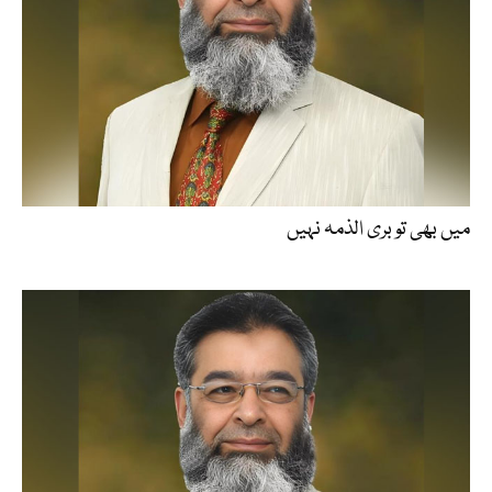
میں بھی تو بری الذمہ نہیں