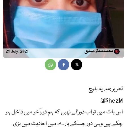
محمد مد ثر صدیق
29 July, 2021
تحریر :ماریہ بلوچ
‎@ShezM
اس بات میں تو اب دورائے نہیں کہ ہم دورآخر میں داخل ہو
چکے ہیں وہی دور جسکے بارے میں احادیث میں بڑی