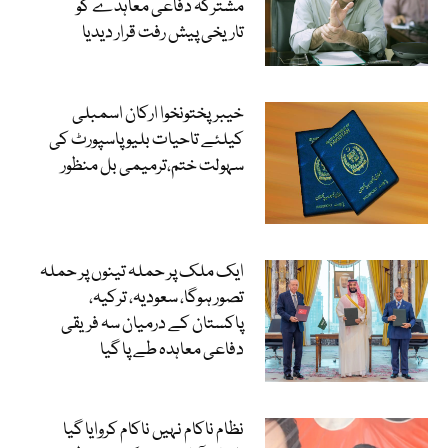
مشترکہ دفاعی معاہدے کو
تاریخی پیش رفت قرار دیدیا
خیبرپختونخوا ارکان اسمبلی
کیلئے تاحیات بلیو پاسپورٹ کی
سہولت ختم،ترمیمی بل منظور
ایک ملک پر حملہ تینوں پر حملہ
تصور ہوگا، سعودیہ، ترکیہ،
پاکستان کے درمیان سہ فریقی
دفاعی معاہدہ طے پا گیا
نظام ناکام نہیں ناکام کروایا گیا