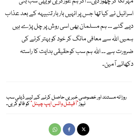
مہر لگا کر چھوڑ دیں۔۔ اگر ہم غورکریں تو یہی سب بنی
اسرائیل نے کیا تھا جس پر انہیں بار بار تنبیہہ کے بعد عذاب
دیے گئے ۔۔ ہم مسلمان بھی اسی روش پر چل پڑے ہیں
ہمیں اللہ سے معافی مانگ کر خود کو بہتر کرنے کی
ضرورت ہے ۔۔ اللہ ہم سب کوحقیقی ہدایت کا راستہ
دکھائے آمین۔
روزانہ مستند اور خصوصی خبریں حاصل کرنے کے لیے ڈیلی سب
نیوز
"آفیشل واٹس ایپ چینل"
کو فالو کریں۔