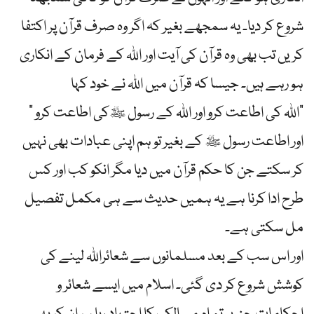
شروع کر دیا۔ یہ سمجھے بغیر کہ اگر وہ صرف قرآن پر اکتفا
کریں تب بھی وہ قرآن کی آیت اور اللہ کے فرمان کے انکاری
ہو رہے ہیں۔ جیسا کہ قرآن میں اللہ نے خود کہا
” اللہ کی اطاعت کرو اور اللہ کے رسول ﷺکی اطاعت کرو”
اور اطاعت رسول ﷺ کے بغیر تو ہم اپنی عبادات بھی نہیں
کر سکتے جن کا حکم قرآن میں دیا مگر انکو کب اور کس
طرح ادا کرنا ہے یہ ہمیں حدیث سے ہی مکمل تفصیل
مل سکتی ہے۔
اور اس سب کے بعد مسلمانوں سے شعائراللہ لینے کی
کوشش شروع کر دی گئی۔ اسلام میں ایسے شعائر و