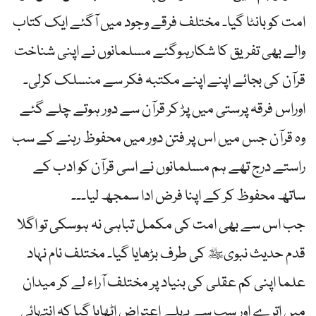
امت کو بانٹا گیا۔ مختلف فرقے وجود میں آگئے ایک کتاب
والے بھی تفریق کا شکارہوگئے مسلمانوں نے اپنی شناخت
قرآن کی بجائے اپنے اپنے مکتبہ فکر سے منسلک کرلی۔
اوراس فرقہ پرستی میں پڑ کر قرآن سے دور ہوتے چلے گئے
وہ قرآن جس میں اس پر فتن دور میں محفوظ رہنے کے سب
راستے درج تھے ہم مسلمانوں نے اسی قرآن کو ادب کے
ساتھ محفوظ کر کے اپنا فرض ادا سمجھ لیا۔۔۔
جب اس سے بھی امت کی مکمل تباہی نہ ہوسکی تو اگلا
قدم حدیث نبویﷺ کی طرف بڑھایا گیا۔ مختلف نام نہاد
علما اپنی کم عقلی کی بنیاد پر مختلف آراء لے کر میدان
میں اترے اور سب سے پہلے اعتراض اٹھایا گیا کہ انتہائی