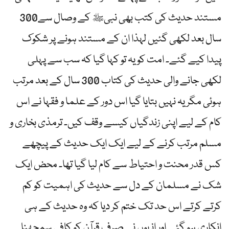
مستند حدیث کی کتب بھی نبیﷺ کے وصال سے300
سال بعد لکھی گئیں لہذا ان کے مستند ہونے پر شکوک
پیدا کیے گئے۔ امت کو یہ تو کہا گیا کہ سب سے پہلی
لکھی جانے والی حدیث کی کتاب 300 سال کے بعد مرتب
ہوئی مگر یہ نہیں بتایا گیا اس دور کے علما و فقہا نے اس
کام کے لیے اپنی زندگیاں کیسے وقف کیں۔ ترمذی بخاری و
مسلم مرتب کرنے کے لیے ایک ایک حدیث کے پیچھے
کس قدر محنت و احتیاط سے کام لیا گیا تھا۔ محض ایک
شک نے مسلمان کے دل سے حدیث کی اہمیت کو کم
کرتے کرتے اس حد تک ختم کر دیا کہ وہ حدیث کے ہی
انکاری ہو گئے اور انہوں نے صرف قرآن کو کافی سمجھنا