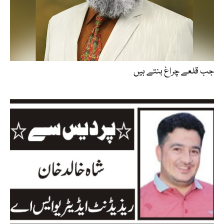
جب قلعے چراغ بنتے ہیں