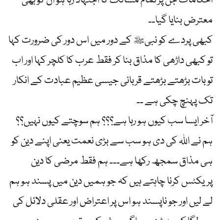
احکامات جن پر تمام مسالک کا اجتہاد رہا ہو ان کو بھی
معترض بنایا گیا۔۔
کبھی پردے کو نبیﷺ کے دور میں اس دور کی ضرورت کہا
تو کبھی داڑھی کا مذاق بنا کر فقط عرب کا کلچر کہا اور اب
تو بات بڑھتے بڑھتے قربانی جیسی عظیم عبادت کے انکار
تک پہنچ چکی ہے ۔۔
آخر ایسا سب کیوں ہو رہا ہے؟؟؟ ہم سوچتے کیوں نہیں؟؟
ہم نے اللہ کی دی ہو سب سے بڑی نعمت یعنی اپنے دین کو
ہی مذاق سمجھ رکھا ہے۔۔۔ ہم فقط مرضی کا دین
پریکٹس کرنا چاہتے ہیں کہ جو ہمیں دین میں پسند ہو ہم
لے لیں اور جو ناپسند ہو اس پر اعتراض اور عقلی دلائل کی