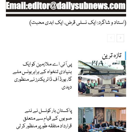
(استاد و شاگرد: ایک نسلی قرض، ایک ابدی محبت)
تازہ ترین
پی آئی اے ملازمین کو ایک
بنیادی تنخواہ کے برابر بونس ملے
گا، بورڈ آف ڈائریکٹرز نے منظوری
دیدی
پاکستان بار کونسل نے نئے
صوبوں کے قیام سے متعلق
قرارداد متفقہ طور پر منظور کر لی