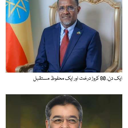
ایک دن، 80 کروڑ درخت اور ایک محفوظ مستقبل