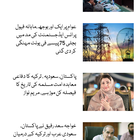
عوام پر ایک اور بوجھ،ماہانہ فیول
پرائس ایڈجسٹمنٹ کی مد میں
بجلی 75 پیسے فی یونٹ مہنگی
کر دی گئی
پاکستان، سعودیہ ، ترکیہ کا دفاعی
معاہدہ امت مسلمہ کی تاریخ کا
فیصلہ کن موڑ ہے، مریم نواز
خواجہ سعد رفیق نے پاکستان،
سعودی عرب اور ترکیہ کے درمیان