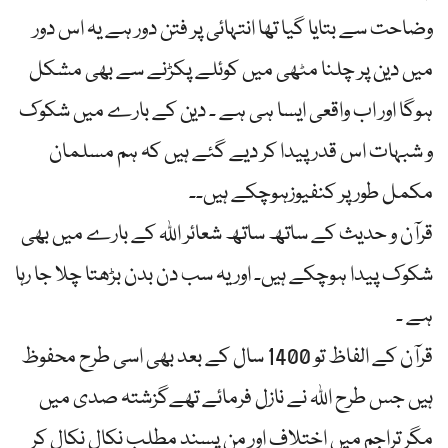
وضاحت سے بتایا گیا تھا انتہائی پر فتن دور ہے یہ اس دور
میں دین پر چلنا مٹھی میں کوئلے پکڑنے سے بھی مشکل
ہوگا اور اب واقعی ایسا ہی ہے ۔ دین کے بارے میں شکوک
و شبہات اس قدر پیدا کر دیے گئے ہیں کہ ہم مسلمان
مکمل طور پر کنفیوزہوچکے ہیں۔۔
قرآن و حدیث کے ساتھ ساتھ شعائر اللہ کے بارے میں بھی
شکوک پیدا ہوچکے ہیں۔ اور یہ سب دن بدن بڑھتا چلا جا رہا
ہے ۔
قرآن کے الفاظ تو 1400 سال کے بعد بھی اسی طرح محفوظ
ہیں جس طرح اللہ نے نازل فرمائے تھےگزشتہ صدی میں
مگر تراجم میں اختلاف اور من پسند مطلب نکال نکال کر