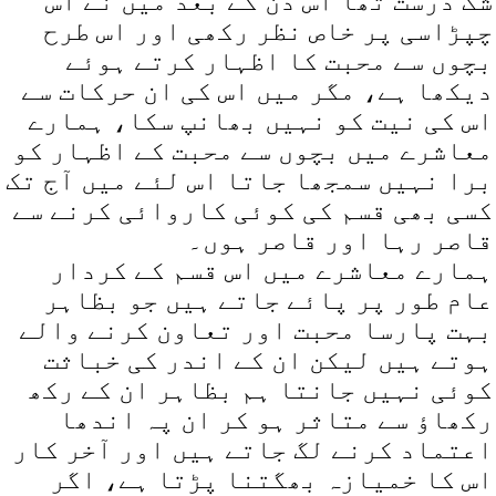
شک درست تھا اس دن کے بعد میں نے اس
چپڑاسی پر خاص نظر رکھی اور اس طرح
بچوں سے محبت کا اظہار کرتے ہوئے
دیکھا ہے، مگر میں اس کی ان حرکات سے
اس کی نیت کو نہیں بھانپ سکا، ہمارے
معاشرے میں بچوں سے محبت کے اظہار کو
برا نہیں سمجھا جاتا اس لئے میں آج تک
کسی بھی قسم کی کوئی کاروائی کرنے سے
قاصر رہا اور قاصر ہوں۔
ہمارے معاشرے میں اس قسم کے کردار
عام طور پر پائے جاتے ہیں جو بظاہر
بہت پارسا محبت اور تعاون کرنے والے
ہوتے ہیں لیکن ان کے اندر کی خباثت
کوئی نہیں جانتا ہم بظاہر ان کے رکھ
رکھاؤ سے متاثر ہو کر ان پہ اندھا
اعتماد کرنے لگ جاتے ہیں اور آخر کار
اس کا خمیازہ بھگتنا پڑتا ہے، اگر