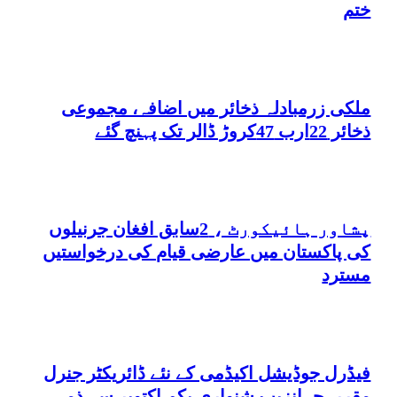
ختم
ملکی زرمبادلہ ذخائر میں اضافہ، مجموعی
ذخائر 22ارب 47کروڑ ڈالر تک پہنچ گئے
پشاور ہائیکورٹ ، 2سابق افغان جرنیلوں
کی پاکستان میں عارضی قیام کی درخواستیں
مسترد
فیڈرل جوڈیشل اکیڈمی کے نئے ڈائریکٹر جنرل
مقرر، جہانزیب شنواری یکم اکتوبر سے ذمہ