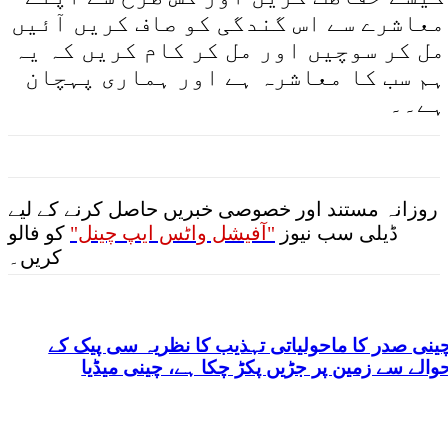
معاشرے سے اس گندگی کو صاف کریں آئیں
مل کر سوچیں اور مل کر کام کریں کہ یہ
ہم سب کا معاشرہ ہے اور ہماری پہچان
ہے۔۔
روزانہ مستند اور خصوصی خبریں حاصل کرنے کے لیے
ڈیلی سب نیوز
"آفیشل واٹس ایپ چینل"
کو فالو
کریں۔
ینی صدر کا ماحولیاتی تہذیب کا نظریہ سی پیک کے
والے سے زمین پر جڑیں پکڑ چکا ہے، چینی میڈیا