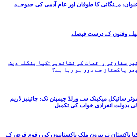
نوان: مہنگائی کا طوفان اور عام آدمی کی جدوجہد
ھلے وقتوں کے درست فیصلے
ین سفارتی واقعات کی نشاندہی :کیا بنگلہ دیش
ھر پاکستان سے دور ہو رہا ہے؟
وٹر سائیکل میکینک سے ورلڈ چیمپئن تک: چائینیز ڈریم
ی بدولت انفرادی خواب کی تکمیل
یا پاکستان نے بیرون ملک پاکستانیوں کی رقوم قرض کے