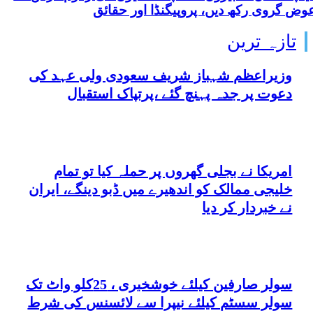
وض گروی رکھ دیں، پروپیگنڈا اور حقائق
تازہ ترین
وزیراعظم شہباز شریف سعودی ولی عہد کی
دعوت پر جدہ پہنچ گئے ،پرتپاک استقبال
امریکا نے بجلی گھروں پر حملہ کیا تو تمام
خلیجی ممالک کو اندھیرے میں ڈبو دینگے، ایران
نے خبردار کر دیا
سولر صارفین کیلئے خوشخبری ، 25کلو واٹ تک
سولر سسٹم کیلئے نیپرا سے لائسنس کی شرط