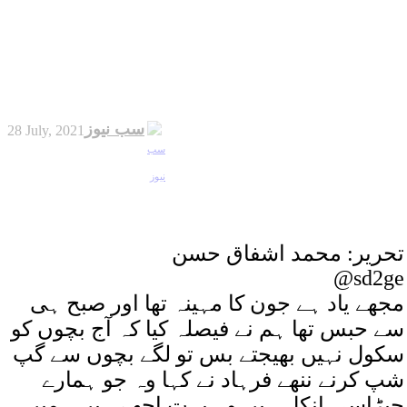
سب نیوز
28 July, 2021
تحریر: محمد اشفاق حسن
@sd2ge
مجھے یاد ہے جون کا مہینہ تھا اور صبح ہی
سے حبس تھا ہم نے فیصلہ کیا کہ آج بچوں کو
سکول نہیں بھیجتے بس تو لگے بچوں سے گپ
شپ کرنے ننھے فرہاد نے کہا وہ جو ہمارے
چپڑاسی انکل ہیں وہ بہت اچھے ہیں ہمیں