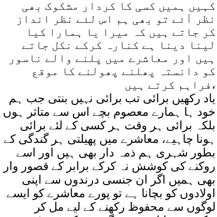
کہیں ہمیں کسی کا کردار مشکوک بھی
نظر آئے تو بھی ہم اس لئے نظر انداز
کر جاتے ہیں کہ میرا یا ہمارا کیا
لینا دینا ہے کنارہ کرکے نکل جاتے
ہیں اور معاشرے میں پلنے والے ناسور
کو دانستہ پھلنے پھولنے کا موقع
فراہم کرتے ہیں،
یاد رکھیں برائی تب برائی نہیں بنتی جب ہم
خود ہا ہمارے معصوم بچے اس سے متاثر ہوں
بلکہ برائی ہر وقت ہر کسی کے لئے برائی
ہونا چاہیے، معاشرے میں پھیلتی ہر گندگی کے
بطور شہری ہم ذمہ دار بھی ہیں اور اسے
روکنے کی کوشش نہ کرکے برابر کے قصور وار
بھی ہمیں اگر ان جنسی درندوں سے اپنی
اولادوں کو بچانا ہے تو پورے معاشرے کو ایسے
لوگوں سے محفوظ رکھنے کے لیے مل کر