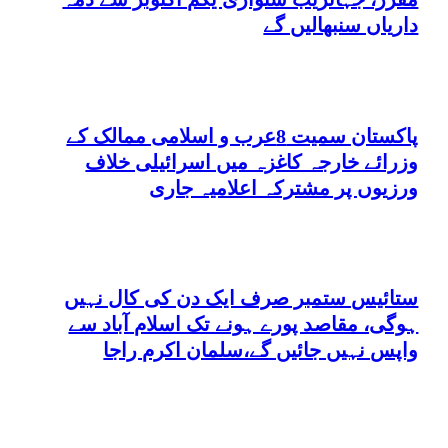
داریاں سنبھالیں گے
پاکستان سمیت 8عرب و اسلامی ممالک کے
وزرائے خارجہ کاغزہ میں اسرائیلی خلاف
ورزیوں پر مشترکہ اعلامیہ جاری
ستائیس ستمبر صرف ایک دن کی کال نہیں
ہوگی، مقاصد پورے ہونے تک اسلام آباد سے
واپس نہیں جائیں گے،سلمان اکرم راجا