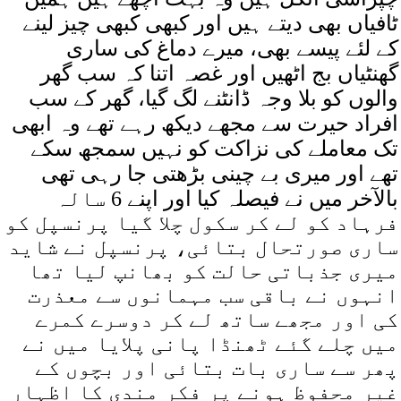
ٹافیاں بھی دیتے ہیں اور کبھی کبھی چیز لینے
کے لئے پیسے بھی، میرے دماغ کی ساری
گھنٹیاں بج اٹھیں اور غصہ اتنا کہ سب گھر
والوں کو بلا وجہ ڈانٹنے لگ گیا، گھر کے سب
افراد حیرت سے مجھے دیکھ رہے تھے وہ ابھی
تک معاملے کی نزاکت کو نہیں سمجھ سکے
تھے اور میری بے چینی بڑھتی جا رہی تھی
بالآخر میں نے فیصلہ کیا اور اپنے 6 سالہ
فرہاد کو لے کر سکول چلا گیا پرنسپل کو
ساری صورتحال بتائی، پرنسپل نے شاید
میری جذباتی حالت کو بھانپ لیا تھا
انہوں نے باقی سب مہمانوں سے معذرت
کی اور مجھے ساتھ لے کر دوسرے کمرے
میں چلے گئے ٹھنڈا پانی پلایا میں نے
پھر سے ساری بات بتائی اور بچوں کے
غیر محفوظ ہونے پر فکر مندی کا اظہار