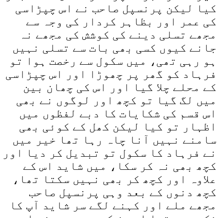
کیا لیکن پرنسپل صاحب نے اس چپڑاسی
کی عمر اور بظاہر کردار کی وجہ سے
مجھے تسلی دینے کی کوشش کی مجھے نہ
جانے کیوں کسی بھی بات سے تسلی نہیں
ہو رہی تھی، میں سکول سے رخصت ہوا تو
فرہاد کو گھر پر چھوڑا اور اس چپڑاسی
کے محلے چلا گیا اور اس کی چھان بین
میں لگ گیا تو کچھ اور لوگوں نے بھی
اس قسم کی شکایات کا دبے لفظوں میں
اظہار تو کیا لیکن کھل کے کوئی بھی
سامنے نہیں آنا چاہ رہا تھا خیر میں
نے فرہاد کا سکول تو تبدیل کر دیا اور
کچھ بھی نہ کر سکا، میں شاید اس کے
علاوہ اور کچھ کر بھی نہیں سکتا تھا،
کچھ دنوں کے بعد وہی پرنسپل صاحب
مجھے ملے اور کہنے لگے سر شاید آپ کا