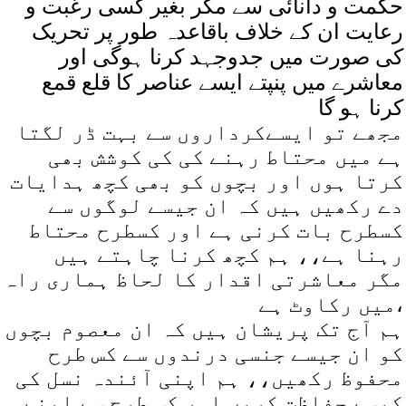
حکمت و دانائی سے مگر بغیر کسی رغبت و
رعایت ان کے خلاف باقاعدہ طور پر تحریک
کی صورت میں جدوجہد کرنا ہوگی اور
معاشرے میں پنپتے ایسے عناصر کا قلع قمع
کرنا ہو گا
مجھے تو ایسےکرداروں سے بہت ڈر لگتا
ہے میں محتاط رہنے کی کی کوشش بھی
کرتا ہوں اور بچوں کو بھی کچھ ہدایات
دے رکھیں ہیں کہ ان جیسے لوگوں سے
کسطرح بات کرنی ہے اور کسطرح محتاط
رہنا ہے،، ہم کچھ کرنا چاہتے ہیں
مگر معاشرتی اقدار کا لحاظ ہماری راہ
میں رکاوٹ ہے،
ہم آج تک پریشان ہیں کہ ان معصوم بچوں
کو ان جیسے جنسی درندوں سے کس طرح
محفوظ رکھیں،، ہم اپنی آئندہ نسل کی
کیسے حفاظت کریں اور کس طرح سے اپنے