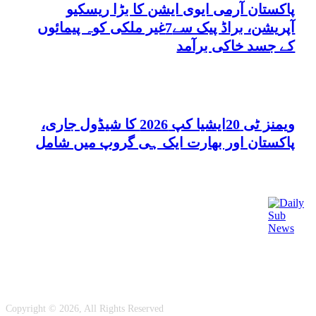
پاکستان آرمی ایوی ایشن کا بڑا ریسکیو
آپریشن، براڈ پیک سے7غیر ملکی کوہ پیمائوں
کے جسد خاکی برآمد
ویمنز ٹی 20ایشیا کپ 2026 کا شیڈول جاری،
پاکستان اور بھارت ایک ہی گروپ میں شامل
رابطہ کریں
ہماری ٹیم
Copyright © 2026, All Rights Reserved