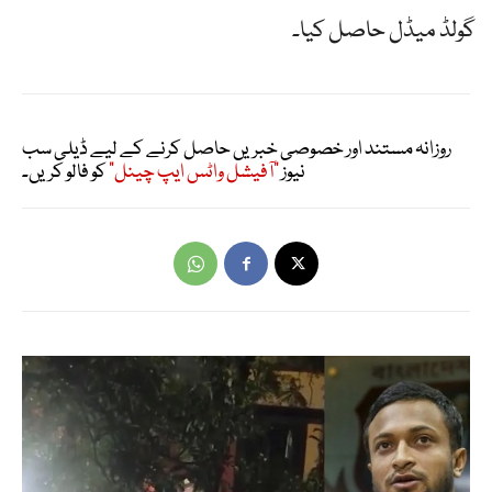
گولڈ میڈل حاصل کیا۔
روزانہ مستند اور خصوصی خبریں حاصل کرنے کے لیے ڈیلی سب
نیوز
"آفیشل واٹس ایپ چینل"
کو فالو کریں۔