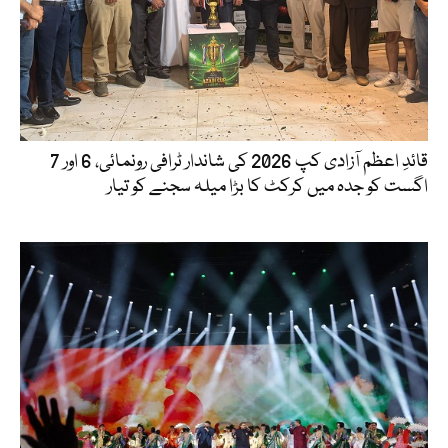
قائدِ اعظم آزادی کپ 2026 کی شاندار ٹرافی رونمائی، 6 اور 7
اگست کو جدہ میں کرکٹ کا بڑا میلہ سجنے کو تیار