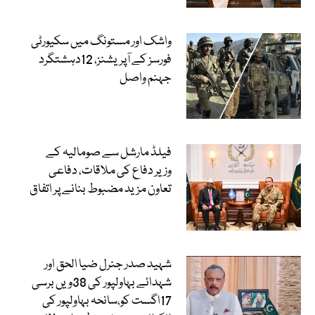
واشک اور مستونگ میں سکیورٹی
فورسز کے آپریشنز، 12دہشتگرد
جہنم واصل
فیلڈ مارشل سے صومالیہ کے
وزیر دفاع کی ملاقات، دفاعی
تعاون مزید مضبوط بنانے پر اتفاق
شہید صدر جنرل ضیا الحق اور
شہدائے بہاولپور کی 38ویں برسی
17اگست کو،سانحہ بہاولپور کی