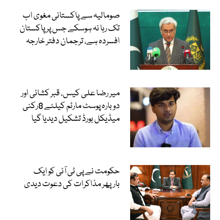
صومالیہ سے پاکستانی مغوی اب
تک رہا نہ ہوسکے جس پر پاکستان
افسردہ ہے، ترجمان دفتر خارجہ
میر رضا علی کیس، قبر کشائی اور
دوبارہ پوسٹ مارٹم کیلئے 8رکنی
میڈیکل بورڈ تشکیل دیدیا گیا
حکومت نے پی ٹی آئی کو ایک
بارپھر مذاکرات کی دعوت دیدی