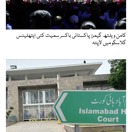
کامن ویلتھ گیمز: پاکستانی باکسر سمیت کئی ایتھلیٹس
گلاسگو میں لاپتہ