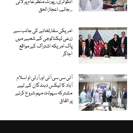
انکوائری رپورٹ منظر عام پر لائی
جائے، اعجاز الحق...
امریکی سفارتخانے کی جانب سے
زرعی ٹیکنالوجی کے شعبے میں
پاک امریکہ اشتراک کے مواقع
اجاگر
آئی سی سی آئی اور آر ٹی او اسلام
آباد کا ٹیکس دہندگان کے لیے
مشترکہ سہولت مہم شروع کرنے
پر اتفاق