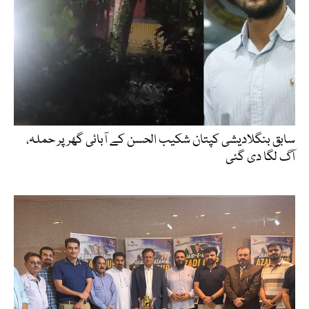
سابق بنگلادیشی کپتان شکیب الحسن کے آبائی گھر پر حملہ،
آگ لگا دی گئی