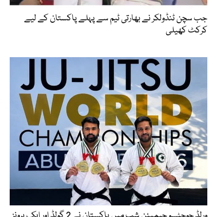
جب سچن ٹنڈولکر نے بھارتی ٹیم سے پہلے پاکستان کے لیے
کرکٹ کھیلی
ورلڈ جوجِٹسو چیمپئن شپ میں پاکستان نے 2 گولڈ اور ایک برونز