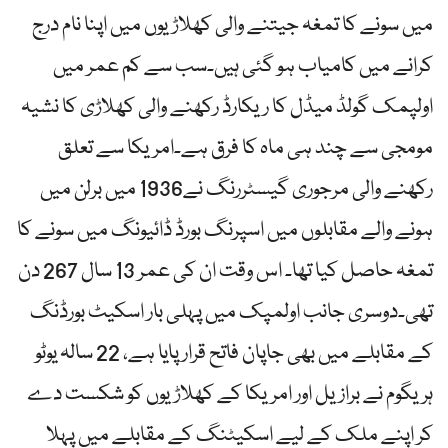
میں سونے کا تمغہ جیتنے والی کھلاڑیوں میں اپنا نام درج
کرانے میں کامیاب ہو گئی ہیں۔سب سے کم عمر میں
اولپمک گولڈ میڈل کا ریکارڈ رکھنے والی کھلاڑی کا نشیہ
مومجی سے چند ہی ماہ کا فرق ہے۔امریکا سے تعلق
رکھنے والی مرجوری گیسٹررنگ نے1936 میں برلن میں
ہونے والے مقابلوں میں اسپرنگ بورڈ ڈائیونگ میں سونے کا
تمغہ حاصل کیا تھا۔ اس وقت ان کی عمر 13 سال 267 دن
تھی۔دوسری جانب اولمپک میں پہلی بار اسکیٹ بورڈنگ
کے مقابلے میں بھی جاپان فاتح قرار پایا ہے، 22 سالہ یوٹو
ہریگوم نے برازیل اور امریکا کے کھلاڑیوں کو شکست دے
کر اپنے ملک کے لیے اسکیٹنگ کے مقابلے میں پہلا