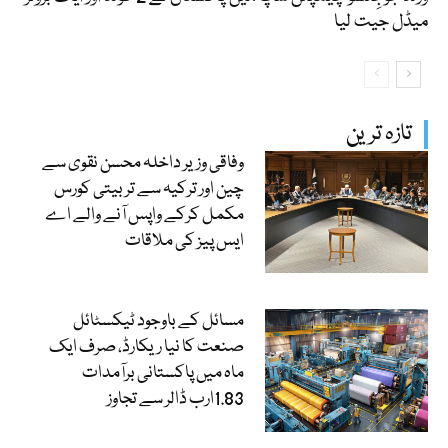
میڈل جیت لیا
تازہ ترین
وفاقی وزیر داخلہ محسن نقوی سے
چین اور ترکیہ سے تربیتی کورس
مکمل کرکے واپس آنے والے اے
ایس پیز کی ملاقات
مسائل کے باوجود ٹیکسٹائل
صنعت کا نیا ریکارڈ، صرف ایک
ماہ میں پاکستانی برآمدات
1.83ارب ڈالر سے تجاوز