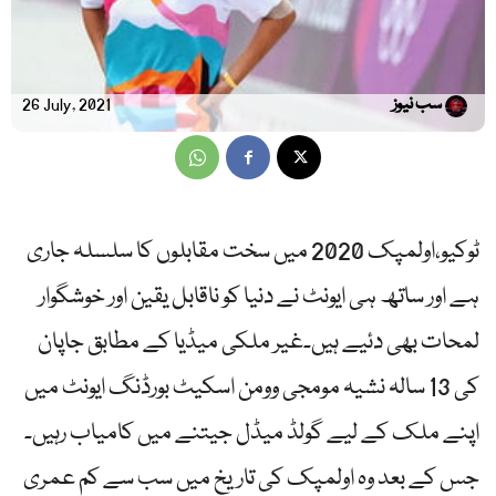
سب نیوز
26 July, 2021
ٹوکیو،اولمپک 2020 میں سخت مقابلوں کا سلسلہ جاری
ہے اور ساتھ ہی ایونٹ نے دنیا کو ناقابل یقین اور خوشگوار
لمحات بھی دئیے ہیں۔غیر ملکی میڈیا کے مطابق جاپان
کی 13 سالہ نشیہ مومجی وومن اسکیٹ بورڈنگ ایونٹ میں
اپنے ملک کے لیے گولڈ میڈل جیتنے میں کامیاب رہیں۔
جس کے بعد وہ اولمپک کی تاریخ میں سب سے کم عمری