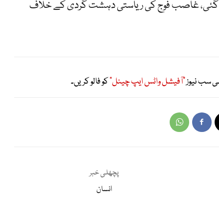
 دی گئی، غاصب فوج کی ریاستی دہشت گردی کے خلاف
ی سب نیوز
"آفیشل واٹس ایپ چینل"
کو فالو کریں۔
پچھلی خبر
انسان