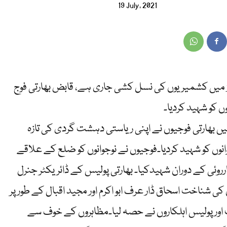
19 July, 2021
میں کشمیریوں کی نسل کشی جاری ہے، قابض بھارتی فوج
 کو شہید کردیا۔
بھارتی فوجیوں نے اپنی ریاستی دہشت گردی کی تازہ
نوں کو شہید کردیا۔فوجیوں نے نوجوانوں کو ضلع کے علاقے
ی کے دوران شہیدکیا۔ بھارتی پولیس کے ڈائریکٹر جنرل
ی شناخت اسحاق ڈار عرف ابو اکرم اور مجید اقبال کے طور پر
یف اور پولیس اہلکاروں نے حصہ لیا۔مظاہروں کے خوف سے