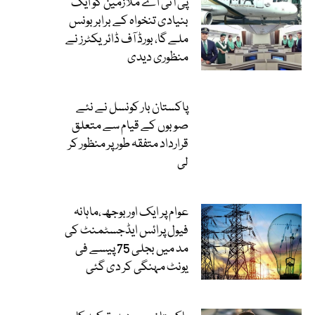
پی آئی اے ملازمین کو ایک
بنیادی تنخواہ کے برابر بونس
ملے گا، بورڈ آف ڈائریکٹرز نے
منظوری دیدی
پاکستان بار کونسل نے نئے
صوبوں کے قیام سے متعلق
قرارداد متفقہ طور پر منظور کر
لی
عوام پر ایک اور بوجھ،ماہانہ
فیول پرائس ایڈجسٹمنٹ کی
مد میں بجلی 75 پیسے فی
یونٹ مہنگی کر دی گئی