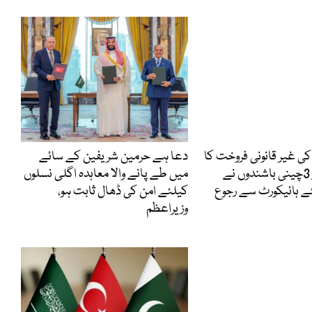
ی غیر قانونی فروخت کا
دعا ہے حرمین شریفین کے سائے
کیس ، گرفتار 3چینی باشندوں نے
میں طے پانے والا معاہدہ اگلی نسلوں
 ہائیکورٹ سے رجوع
کیلئے امن کی ڈھال ثابت ہو،
وزیراعظم