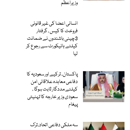
وزیراعظم
انسانی اعضا کی غیر قانونی
فروخت کا کیس ، گرفتار
3چینی باشندوں نے ضمانت
کیلئے ہائیکورٹ سے رجوع کر
لیا
پاکستان، ترکیے اور سعودیہ کا
دفاعی معاہدہ علاقائی امن
کیلئے مددگار ثابت ہوگا ،
سعودی وزیر خارجہ کا تہنیتی
پیغام
سہ ملکی دفاعی اتحاد،ترک