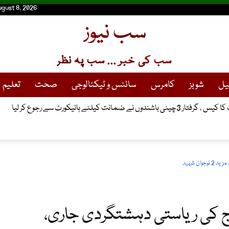
ugust 8, 2026
سب نیوز
سب کی خبر ... سب پہ نظر
یل
شوبز
کامرس
سائنس و ٹیکنالوجی
صحت
تعلیم
انت کیلئے ہائیکورٹ سے رجوع کر لیا
ن شہید
ج کی ریاستی دہشتگردی جاری،