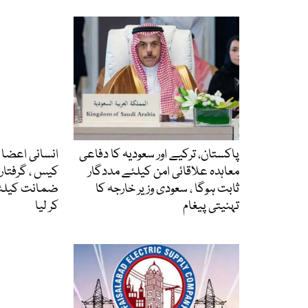
پاکستان، ترکیے اور سعودیہ کا دفاعی
انسانی اعضا ک
معاہدہ علاقائی امن کیلئے مددگار
ثابت ہوگا ، سعودی وزیر خارجہ کا
ضمانت کیلئے
تہنیتی پیغام
کر لیا