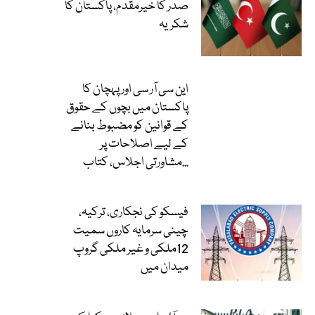
صدر کا خیرمقدم، پاکستان کا
شکریہ
این سی آر سی اور پہچان کا
پاکستان میں بچوں کے حقوق
کے قوانین کو مضبوط بنانے
کے لیے اصلاحات پر
مشاورتی اجلاس، کتاب...
فیسکو کی نجکاری، ترکیہ،
چینی سرمایہ کاروں سمیت
12ملکی و غیر ملکی گروپ
میدان میں