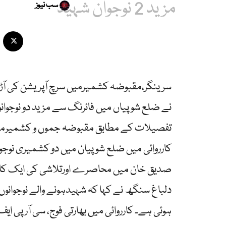
مزید 2 نوجوان شہید
سب نیوز
سرینگر،مقبوضہ کشمیرمیں سرچ آپریشن کی آڑ 
نے ضلع شوپیاں میں فائرنگ سے مزید دو نوجوانوں
تفصیلات کے مطابق مقبوضہ جموں و کشمیرمیں 
کارروائی میں ضلع شوپیان میں دو کشمیری نوجوا
صدیق خان میں محاصرے اورتلاشی کی ایک کارروئ
دلباغ سنگھ نے کہا کہ شہیدہونے والے نوجوانوں ک
ہوئی ہے۔ کارروائی میں بھارتی فوج، سی آر پی ا