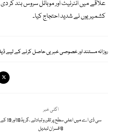
علاقے میں انٹرنیٹ اور موبائل سروس بند کر
کشمیریوں نے شدید احتجاج کیا۔
روزانہ مستند اور خصوصی خبریں حاصل کرنے کے لیے ڈیل
اگلی خبر
سی ڈی اے میں اعلی سطح پر تقرر و تبادلے ،گریڈ18اور 19 کے
8افسران تبدیل