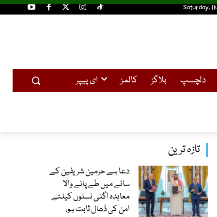
Saturday, A
دلچسپ
بلاگز
کالمز
ای پیپر
تازہ ترین
دعا ہے حرمین شریفین کے
سائے میں طے پانے والا
معاہدہ اگلی نسلوں کیلئے
امن کی ڈھال ثابت ہو،