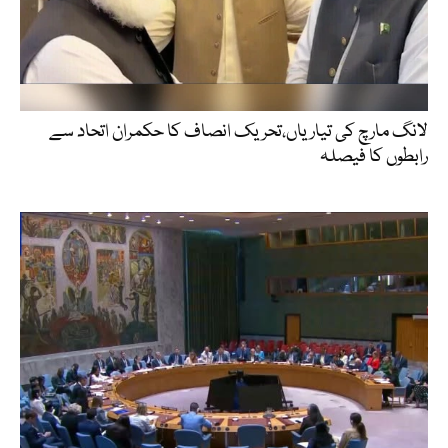
لانگ مارچ کی تیاریاں،تحریک انصاف کا حکمران اتحاد سے
رابطوں کا فیصلہ