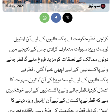
سب نیوز
15 July, 2021
کراچی،قطر حکومت نے پاکستانیوں کے لیے آن ارائیول
ٹورسٹ ویزہ سہولت متعارف کرادی جس کے نتیجے میں
دونوں ممالک کے تعلقات کو مزید فروغ ملے گاقطر جانے
والے پاکستانیوں کے لیے اچھی خبر آگئی ، قطر نے
پاکستانیوں کے لیے ٹورسٹ ویزا کی آن آرائیول سہولت کا
اعلان کردیا۔قطر جانے والے پاکستانیوں کے لیے خوشخبری
ہے کہ قطر نے پاکستان کے لیے آن ارائیول ویزہ دینے کا
اعلان کردیا۔ قطری حکومت کی طرف سے باقائدہ تحریری