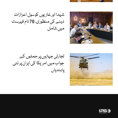
شہدا اور غازیوں کو سول اعزازات
دینے کی منظوری، 78 نام فہرست
میں شامل
تجارتی جہازوں پر حملوں کے
جواب میں امریکا کی ایران پر نئی
پابندیاں