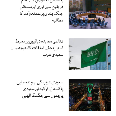
پاکستان کا سوڈان کے تمام
فریقین سے فوری اور مستقل
جنگ بندی پر عملدرآمد کا
مطالبہ
دفاعی معاہدہ دہائیوں پر محیط
اسٹریٹجک تعلقات کا نتیجہ ہے:
سعودی عرب
سعودی عرب کی اہم عمارتیں
پاکستان، ترکیہ اور سعودی
پرچموں سے جگمگا اٹھیں