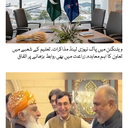
ویلنگٹن میں پاک نیوزی لینڈ مذاکرات، تعلیم کے شعبے میں
تعاون کا اہم معاہدہ، زراعت میں بھی روابط بڑھانے پر اتفاق