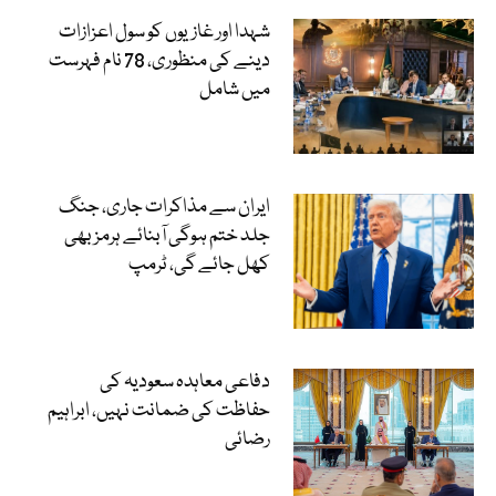
شہدا اور غازیوں کو سول اعزازات
دینے کی منظوری، 78 نام فہرست
میں شامل
ایران سے مذاکرات جاری، جنگ
جلد ختم ہوگی آبنائے ہرمز بھی
کھل جائے گی، ٹرمپ
دفاعی معاہدہ سعودیہ کی
حفاظت کی ضمانت نہیں، ابراہیم
رضائی