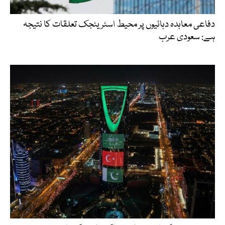
دفاعی معاہدہ دہائیوں پر محیط اسٹریٹجک تعلقات کا نتیجہ
ہے: سعودی عرب