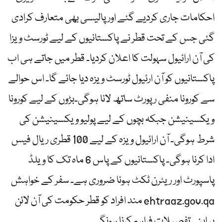
احکامات جاری کردیے گئے اور پالیسی بھی متعارف کرادی
گئی جس کے تحت قطر نے پاکستانیوں کے لیے ٹورسٹ ویزا
کی آن ارائیول سہولت کا اعلان کردیا۔ قطر میں جاتے ہی اب
پاکستانیوں کو آن ارئیول ٹورسٹ ویزہ دیا جائے گا۔ اس حوالے
سے کورونا منفی رپورٹ ساتھ لانا ہوگی۔بڑوں کے لیے کورونا
ویکسینیشن جبکہ بچوں کے لیے پولیو ویکسینیشن کی
شرط ہوگی۔ آن ارائیول ویزہ کے لیے 100 قطری ریال فیس
ادا کرنا ہوگی۔ پاکستانیوں کے پاس 6 ماہ تک کا ویلڈ
پاسپورٹ اور ریٹرن ٹکٹ ہونا ضروری ہے۔ سفر کے خواہش
مند افراد کو قطر حکومت کی آن لائن ehtraaz.gov.qa
پر اپنی تفصیلات فراہم کرنا ہونگی۔