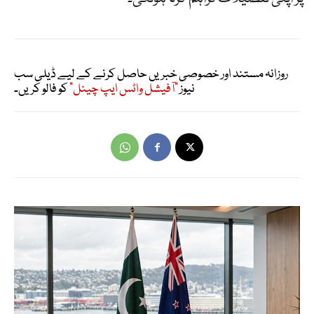
روزانہ مستند اور خصوصی خبریں حاصل کرنے کے لیے ڈیلی سب
نیوز
"آفیشل واٹس ایپ چینل"
کو فالو کریں۔