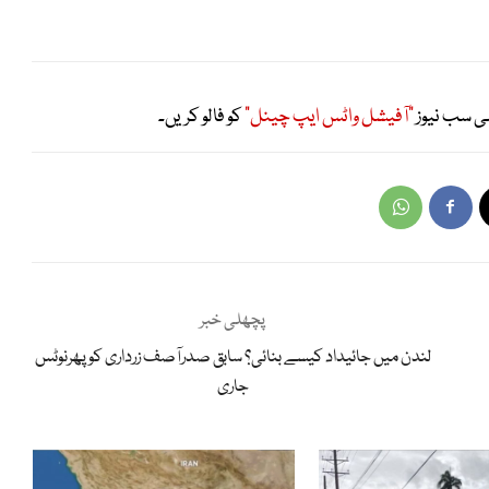
ی سب نیوز
"آفیشل واٹس ایپ چینل"
کو فالو کریں۔
پچھلی خبر
لندن میں جائیداد کیسے بنائی؟ سابق صدرآصف زرداری کو پھرنوٹس
جاری