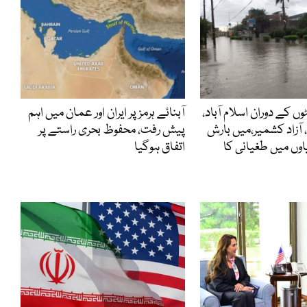
48گھنٹوں کے دوران اسلام آباد،
آبنائے ہرمز پر ایران اور عمان میں اہم
 آزاد کشمیر،میں بارش
پیش رفت، محفوظ بحری راستے پر
یاوں میں طغیانی کا
اتفاق ہوگیا