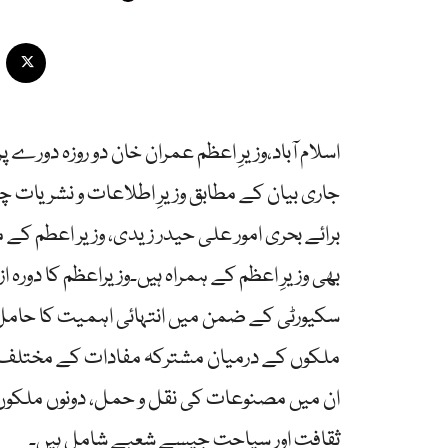
اسلام آباد،وزیرِ اعظم عمران خان دو روزہ دورے 
جاری بیان کے مطابق وزیرِ اطلاعات و نشریات چو
برائے بحری امور علی حیدر زیدی، وزیر اعطم کے
بھی وزیرِ اعظم کے ہمراہ ہیں۔وزیراعظم کا دورہ از
سکیورٹی کے ضمن میں انتہائی اہمیت کا حامل 
ملکوں کے درمیان مشترکہ مفادات کے مختلف اہ
ان میں مصنوعات کی نقل و حمل، دونوں ملکوں ک
ثقافت اور سیاحت جیسے شعبے شامل ہیں۔