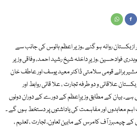
پر ازبکستان روانہ ہو گئے ۔وزیر اعظم ہائوس کی جانب سے
ہدری فوادحسین ،وزیرِ داخلہ شیخ رشید احمد، وفاقی وزیر
 مشیر برائے قومی سلامتی ڈاکٹر معید یوسف اور عاطف خان
بکستان علاقائی و دو طرفہ تجارت ، علا قائی روابط اور
ہے۔ بیان کے مطابق وزیرِاعظم کے دورے کے دوران دونوں
م معاہدوں اور مفاہمت کی یاداشتوں پر دستخط ہوں گے ۔
ے چیمبرز آف کامرس کے مابین تعاون، تجارت ، تعلیم ،