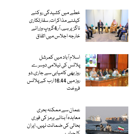
خطے میں کشیدگی روکنے
کیلئے مذاکرات، سفارتکاری
ناگزیر ہے، آر4گروپ وزرائے
خارجہ اجلاس میں اتفاق
اسلام آباد میں کمرشل
پلاٹس کی نیلامی دوسرے
روز بھی کامیابی سے جاری،دو
روز میں 16.44ارب کے پلاٹس
فروخت
عمان سے ممکنہ بحری
معاہدہ آبنائے ہرمز کی فوری
بحالی کی ضمانت نہیں، ایران
کا جواب