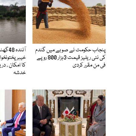
پنجاب حکومت نے صوبے میں گندم
آئندہ 
کی نئی ریلیز قیمت 3ہزار 800 روپے
خیبرپختونخوا،
فی من مقرر کردی
کا امکان ، در
خدشہ