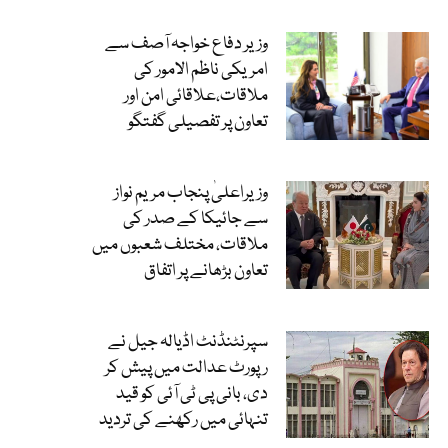
وزیر دفاع خواجہ آصف سے
امریکی ناظم الامور کی
ملاقات،علاقائی امن اور
تعاون پر تفصیلی گفتگو
وزیراعلیٰ پنجاب مریم نواز
سے جائیکا کے صدر کی
ملاقات، مختلف شعبوں میں
تعاون بڑھانے پر اتفاق
سپرنٹنڈنٹ اڈیالہ جیل نے
رپورٹ عدالت میں پیش کر
دی، بانی پی ٹی آئی کو قید
تنہائی میں رکھنے کی تردید