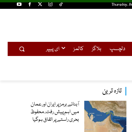
Thursday, A
دلچسپ
بلاگز
کالمز
ای پیپر
تازہ ترین
آبنائے ہرمز پر ایران اور عمان
میں اہم پیش رفت، محفوظ
بحری راستے پر اتفاق ہوگیا