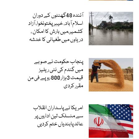
آئندہ 48گھنٹوں کے دوران
اسلام آباد، خیبرپختونخوا، آزاد
کشمیر،میں بارش کا امکان ،
دریاوں میں طغیانی کا خدشہ
پنجاب حکومت نے صوبے
میں گندم کی نئی ریلیز
قیمت 3ہزار 800 روپے فی من
مقرر کردی
امریکا نے پاسداران انقلاب
سے منسلک تین اداروں پر
عائد پابندیاں ختم کردیں