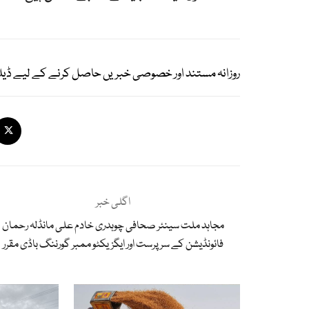
روزانہ مستند اور خصوصی خبریں حاصل کرنے کے لیے ڈیل
اگلی خبر
مجاہد ملت سینئر صحافی چوہدری خادم علی مانڈلہ رحمان
فائونڈیشن کے سرپرست اور ایگزیکٹو ممبر گورننگ باڈی مقرر