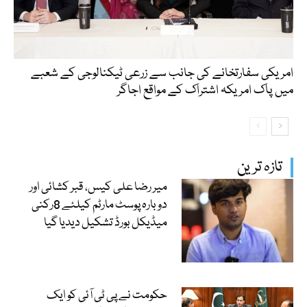
امریکی سفارتخانے کی جانب سے زرعی ٹیکنالوجی کے شعبے
میں پاک امریکہ اشتراک کے مواقع اجاگر
تازہ ترین
میر رضا علی کیس، قبر کشائی اور
دوبارہ پوسٹ مارٹم کیلئے 8رکنی
میڈیکل بورڈ تشکیل دیدیا گیا
حکومت نے پی ٹی آئی کو ایک