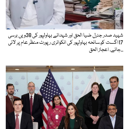
شہید صدر جنرل ضیا الحق اور شہدائے بہاولپور کی 38ویں برسی
17اگست کو،سانحہ بہاولپور کی انکوائری رپورٹ منظر عام پر لائی
جائے، اعجاز الحق...