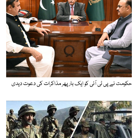
حکومت نے پی ٹی آئی کو ایک بارپھر مذاکرات کی دعوت دیدی