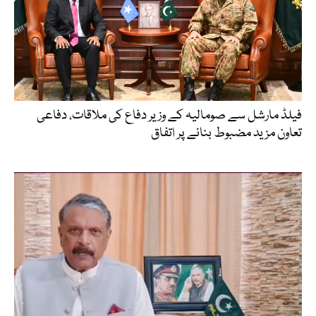
فیلڈ مارشل سے صومالیہ کے وزیر دفاع کی ملاقات، دفاعی
تعاون مزید مضبوط بنانے پر اتفاق