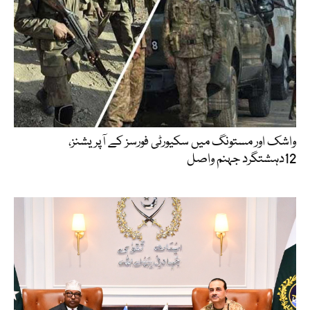
واشک اور مستونگ میں سکیورٹی فورسز کے آپریشنز،
12دہشتگرد جہنم واصل