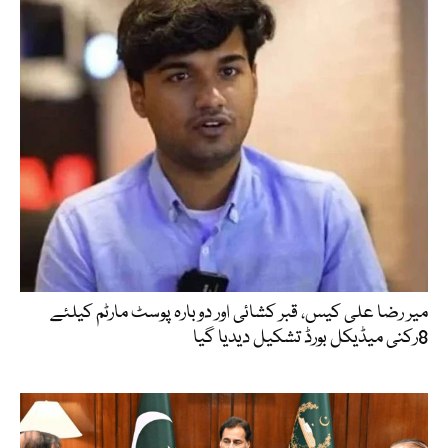
میر رضا علی کیس، قبر کشائی اور دوبارہ پوسٹ مارٹم کیلئے
8رکنی میڈیکل بورڈ تشکیل دیدیا گیا