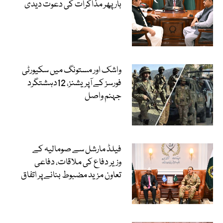
بارپھر مذاکرات کی دعوت دیدی
واشک اور مستونگ میں سکیورٹی
فورسز کے آپریشنز، 12دہشتگرد
جہنم واصل
فیلڈ مارشل سے صومالیہ کے
وزیر دفاع کی ملاقات، دفاعی
تعاون مزید مضبوط بنانے پر اتفاق