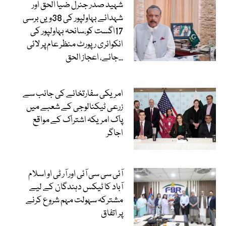
شہید صدر جنرل ضیا الحق اور
شہدائے بہاولپور کی 38ویں برسی
17اگست کو،سانحہ بہاولپور کی
انکوائری رپورٹ منظر عام پر لائی
جائے، اعجاز الحق...
امریکی سفارتخانے کی جانب سے
زرعی ٹیکنالوجی کے شعبے میں
پاک امریکہ اشتراک کے مواقع
اجاگر
آئی سی سی آئی اور آر ٹی او اسلام
آباد کا ٹیکس دہندگان کے لیے
مشترکہ سہولت مہم شروع کرنے
پر اتفاق