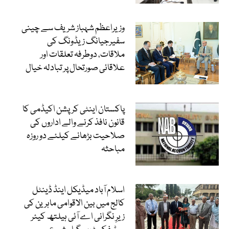
وزیراعظم شہباز شریف سے چینی
سفیرجیانگ زیڈونگ کی
ملاقات، دوطرفہ تعلقات اور
علاقائی صورتحال پر تبادلہ خیال
پاکستان اینٹی کرپشن اکیڈمی کا
قانون نافذ کرنے والے اداروں کی
صلاحیت بڑھانے کیلئے دو روزہ
مباحثہ
اسلام آباد میڈیکل اینڈ ڈینٹل
کالج میں بین الاقوامی ماہرین کی
زیرِ نگرانی اے آئی ہیلتھ کیئر