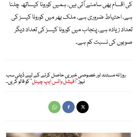
کی اقسام بھی سامنے آتی ہیں، ہمیں کورونا کیساتھ چلنا
ہے، احتیاط ضروری ہے، ملک بھر میں کورونا کیسز کی
تعداد زیادہ ہے، پنجاب میں کورونا کیسز کی تعداد دیگر
صوبوں کی نسبت کم ہے۔
روزانہ مستند اور خصوصی خبریں حاصل کرنے کے لیے ڈیلی سب
نیوز
"آفیشل واٹس ایپ چینل"
کو فالو کریں۔