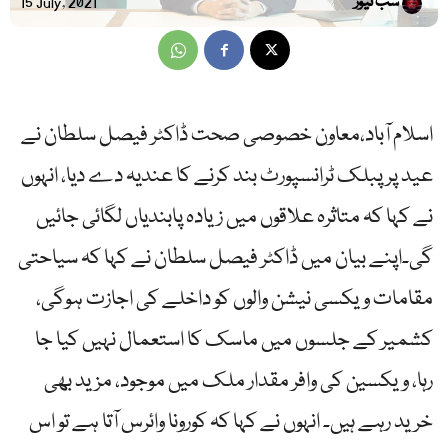
سب نیوز
15 July, 2021
اسلام آباد،معاون خصوصی صحت ڈاکٹر فیصل سلطان نے
عید پر پبلک ٹرانسپورٹ بند کرنے کا عندیہ دے دیا، انہوں
نے کہا کہ متاثرہ علاقوں میں زیادہ پابندیاں لگائی جائیں
گی۔اپنے بیان میں ڈاکٹر فیصل سلطان نے کہا کہ سیاحتی
مقامات ویکسی نیشن والوں کو داخلے کی اجازت ہوگی،
کشمیر کے جلسوں میں ماسک کا استعمال نہیں کیا جا
رہا، ویکسین کی وافر مقدار ملک میں موجود، مزید بھی
خرید رہے ہیں۔ انہوں نے کہا کہ کورونا وائرس آتا ہے تو اس