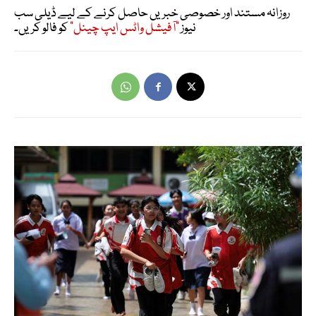
روزانہ مستند اور خصوصی خبریں حاصل کرنے کے لیے ڈیلی سب
نیوز
"آفیشل واٹس ایپ چینل"
کو فالو کریں۔