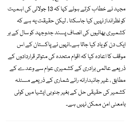
مجید نے خطاب کرتے ہوئے کہا کہ 13 جولائی کی اہمیت
کو نظرانداز نہیں کیا جاسکتا ، لیکن حقیقت یہ ہے کہ
کشمیری بھائیوں کی انصاف پسند جدوجہد کو سال کے ہر
ایک دن کو یاد کیا جاتا ہے۔انہوں نے پاکستان کے اس
موقف کا اعادہ کیا کہ اقوام متحدہ کی متواتر قراردادوں کے
ذریعے عالمی برادری کے کشمیری عوام سے وعدے کے
مطابق ، غیر جانبدارانہ رائے شماری کے ذریعے مسئلہ
کشمیر کی حقیقی حل کے بغیر جنوبی ایشیا میں کوئی
بامعنی امن ممکن نہیں ہے۔