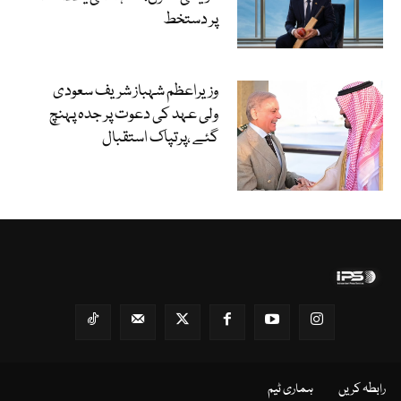
پر دستخط
وزیراعظم شہباز شریف سعودی
ولی عہد کی دعوت پر جدہ پہنچ
گئے ،پرتپاک استقبال
رابطہ کریں
ہماری ٹیم