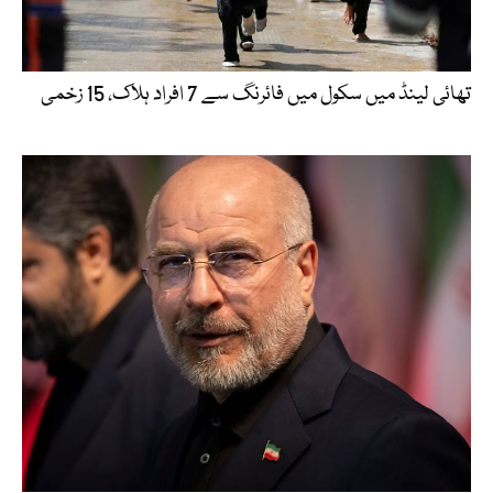
تھائی لینڈ میں سکول میں فائرنگ سے 7 افراد ہلاک، 15 زخمی