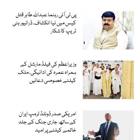
پی ٹی آئی رہنما عبداللہ طاہر قتل
کیس میں نیا انکشاف، ڈرائیور ہنی
ٹریپ کا شکار
وزیراعظم کی فیلڈ مارشل کے
ہمراہ عمرہ کی ادائیگی، ملک
کیلئے خصوصی دعائیں
امریکی صدر ڈونلڈ ٹرمپ ایران
کے ساتھ جاری جنگ کے جلد
خاتمے کیلئے پر امید