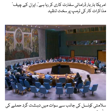
’امریکا بار بار ڈرامائی سفارت کاری کر رہا ہے‘، ایران کے چیف
مذاکرات کار کی ٹرمپ پر سخت تنقید
سلامتی کونسل کی جانب سے سوات میں دہشت گرد حملے کی