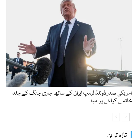
امریکی صدر ڈونلڈ ٹرمپ ایران کے ساتھ جاری جنگ کے جلد
خاتمے کیلئے پر امید
تازہ ترین