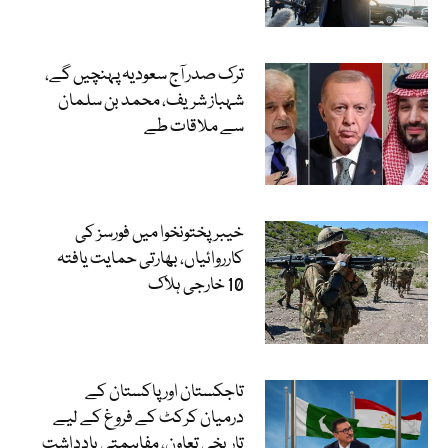
ترک صدر آج سعودیہ پہنچیں گے،
شہباز شریف، محمد بن سلمان
سے ملاقات طے
خیبرپختونخوا میں فورسز کی
کارروائیاں، بھارتی حمایت یافتہ
10 خارجی ہلاک
تاجکستان اور پاکستان کے
درمیان کرکٹ کے فروغ کے لیے
تاریخی تعاون، مفاہمتی یادداشت