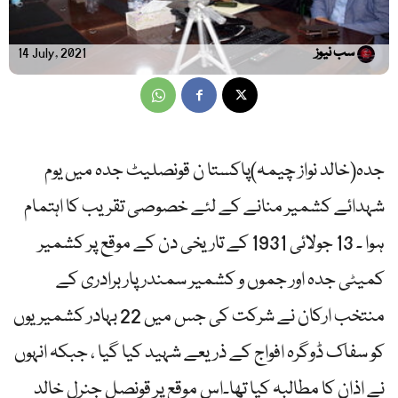
سب نیوز
14 July, 2021
جدہ(خالد نواز چیمہ)پاکستا ن قونصلیٹ جدہ میں یوم
شہدائے کشمیر منانے کے لئے خصوصی تقریب کا اہتمام
ہوا ۔ 13 جولائی 1931 کے تاریخی دن کے موقع پر کشمیر
کمیٹی جدہ اور جموں و کشمیر سمندر پار برادری کے
منتخب ارکان نے شرکت کی جس میں 22 بہادر کشمیریوں
کو سفاک ڈوگرہ افواج کے ذریعے شہید کیا گیا ، جبکہ انہوں
نے اذان کا مطالبہ کیا تھا۔اس موقع پر قونصل جنرل خالد