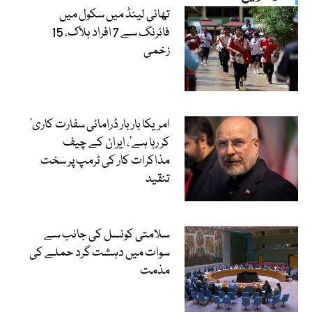
تھائی لینڈ میں سکول میں
فائرنگ سے 7 افراد ہلاک، 15
زخمی
’امریکا بار بار ڈرامائی سفارت کاری
کر رہا ہے‘، ایران کے چیف
مذاکرات کار کی ٹرمپ پر سخت
تنقید
سلامتی کونسل کی جانب سے
سوات میں دہشت گرد حملے کی
مذمت