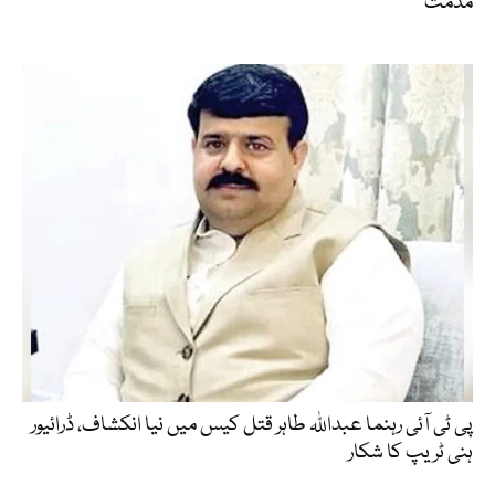
مذمت
پی ٹی آئی رہنما عبداللہ طاہر قتل کیس میں نیا انکشاف، ڈرائیور
ہنی ٹریپ کا شکار