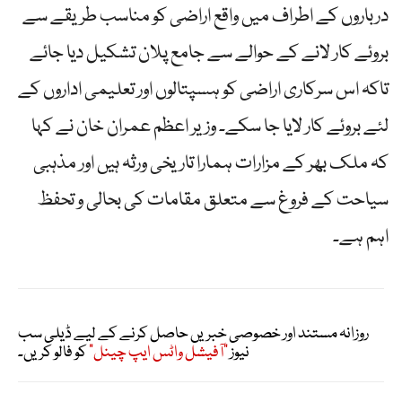
درباروں کے اطراف میں واقع اراضی کو مناسب طریقے سے
بروئے کار لانے کے حوالے سے جامع پلان تشکیل دیا جائے
تاکہ اس سرکاری اراضی کو ہسپتالوں اور تعلیمی اداروں کے
لئے بروئے کار لایا جا سکے۔ وزیر اعظم عمران خان نے کہا
کہ ملک بھر کے مزارات ہمارا تاریخی ورثہ ہیں اور مذہبی
سیاحت کے فروغ سے متعلق مقامات کی بحالی و تحفظ
اہم ہے۔
روزانہ مستند اور خصوصی خبریں حاصل کرنے کے لیے ڈیلی سب
نیوز
"آفیشل واٹس ایپ چینل"
کو فالو کریں۔