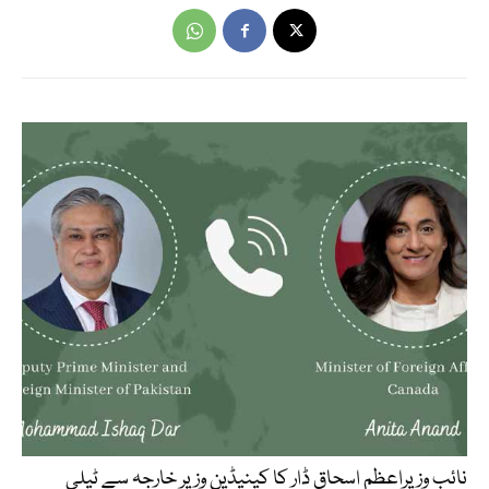
نائب وزیراعظم اسحاق ڈار کا کینیڈین وزیر خارجہ سے ٹیلی