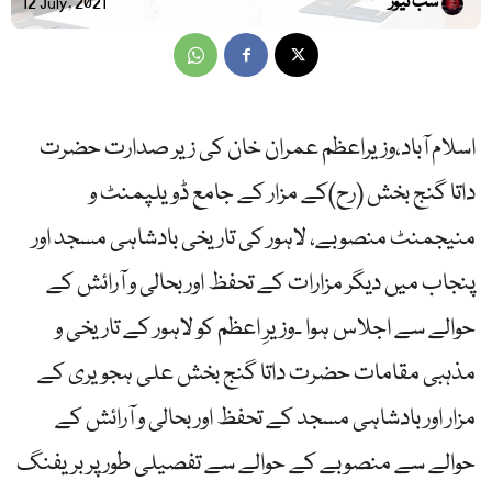
سب نیوز
12 July, 2021
اسلام آباد،وزیراعظم عمران خان کی زیر صدارت حضرت
داتا گنج بخش (رح)کے مزار کے جامع ڈویلپمنٹ و
منیجمنٹ منصوبے، لاہور کی تاریخی بادشاہی مسجد اور
پنجاب میں دیگر مزارات کے تحفظ اور بحالی و آرائش کے
حوالے سے اجلاس ہوا ۔وزیرِ اعظم کو لاہور کے تاریخی و
مذہبی مقامات حضرت داتا گنج بخش علی ہجویری کے
مزار اور بادشاہی مسجد کے تحفظ اور بحالی و آرائش کے
حوالے سے منصوبے کے حوالے سے تفصیلی طور پر بریفنگ