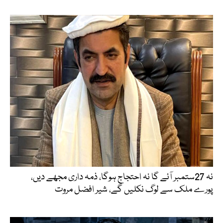
نہ 27ستمبر آئے گا نہ احتجاج ہوگا، ذمہ داری مجھے دیں،
پورے ملک سے لوگ نکلیں گے، شیر افضل مروت