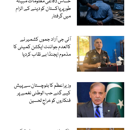
حساس دفاعی معلومات مبینہ
طور پر پاکستان کو دینے کے الزام
میں گرفتار
آئی جی آزاد جموں کشمیر نے
کالعدم جوائنٹ ایکشن کمیٹی کا
مذموم ایجنڈا بے نقاب کردیا
وزیراعظم کا بلوچستان سے پیش
کیے گئے حب الوطنی نغمے پر
فنکاروں کو خراجِ تحسین