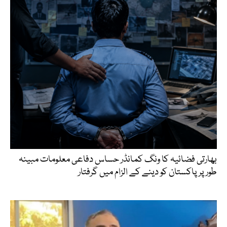
بھارتی فضائیہ کا ونگ کمانڈر حساس دفاعی معلومات مبینہ
طور پر پاکستان کو دینے کے الزام میں گرفتار