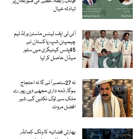
فونک رابطہ، خطے کی صورتحال پر
تبادلہ خیال
آئی ٹی ایف ٹینس ماسٹرز ورلڈ ٹیم
چیمپئن شپ، پاکستان نے
45پلس کیٹیگری میں سلور
میڈل حاصل کر لیا
نہ 27ستمبر آئے گا نہ احتجاج
ہوگا، ذمہ داری مجھے دیں، پورے
ملک سے لوگ نکلیں گے، شیر
افضل مروت
بھارتی فضائیہ کا ونگ کمانڈر