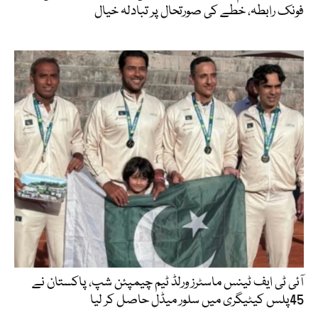
فونک رابطہ، خطے کی صورتحال پر تبادلہ خیال
آئی ٹی ایف ٹینس ماسٹرز ورلڈ ٹیم چیمپئن شپ، پاکستان نے
45پلس کیٹیگری میں سلور میڈل حاصل کر لیا