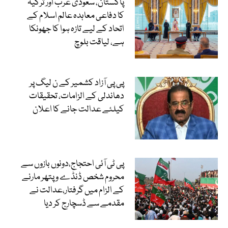
پاکستان، سعودی عرب اور ترکیہ
کا دفاعی معاہدہ عالم اسلام کے
اتحاد کے لیے تازہ ہوا کا جھونکا
ہے، لیاقت بلوچ
پی پی آزاد کشمیر کے ن لیگ پر
دھاندلی کے الزامات، تحقیقات
کیلئے عدالت جانے کا اعلان
پی ٹی آئی احتجاج،دونوں بازوں سے
محروم شخص ڈنڈے و پتھر مارنے
کے الزام میں گرفتار،عدالت نے
مقدمے سے ڈسچارج کر دیا