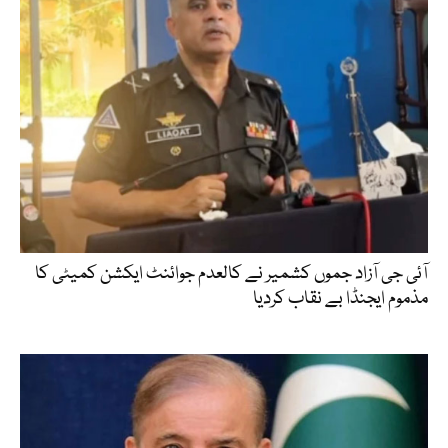
آئی جی آزاد جموں کشمیر نے کالعدم جوائنٹ ایکشن کمیٹی کا
مذموم ایجنڈا بے نقاب کردیا