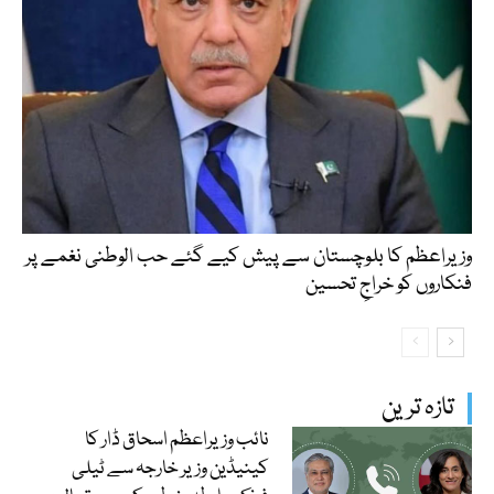
وزیراعظم کا بلوچستان سے پیش کیے گئے حب الوطنی نغمے پر
فنکاروں کو خراجِ تحسین
تازہ ترین
نائب وزیراعظم اسحاق ڈار کا
کینیڈین وزیر خارجہ سے ٹیلی