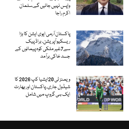
واپس نہیں جائیں گے،سلمان
اکرم راجا
پاکستان آرمی ایوی ایشن کا بڑا
ریسکیو آپریشن، براڈ پیک
سے7غیر ملکی کوہ پیمائوں کے
جسد خاکی برآمد
ویمنز ٹی 20ایشیا کپ 2026 کا
شیڈول جاری، پاکستان اور بھارت
ایک ہی گروپ میں شامل