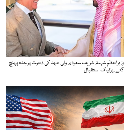
وزیراعظم شہباز شریف سعودی ولی عہد کی دعوت پر جدہ پہنچ
گئے ،پرتپاک استقبال