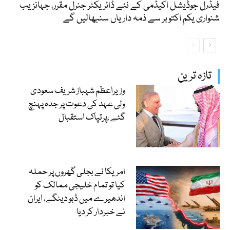
فیڈرل جوڈیشل اکیڈمی کے نئے ڈائریکٹر جنرل مقرر، جہانزیب
شنواری یکم اکتوبر سے ذمہ داریاں سنبھالیں گے
تازہ ترین
وزیراعظم شہباز شریف سعودی
ولی عہد کی دعوت پر جدہ پہنچ
گئے ،پرتپاک استقبال
امریکا نے بجلی گھروں پر حملہ
کیا تو تمام خلیجی ممالک کو
اندھیرے میں ڈبو دینگے، ایران
نے خبردار کر دیا