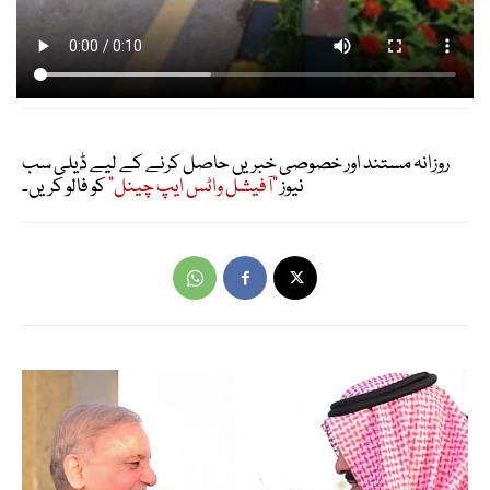
روزانہ مستند اور خصوصی خبریں حاصل کرنے کے لیے ڈیلی سب
نیوز
"آفیشل واٹس ایپ چینل"
کو فالو کریں۔