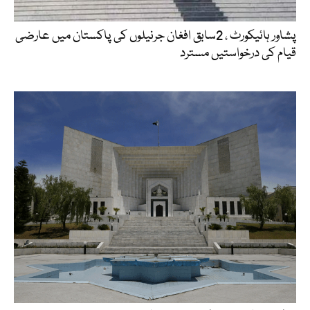
پشاور ہائیکورٹ ، 2سابق افغان جرنیلوں کی پاکستان میں عارضی
قیام کی درخواستیں مسترد