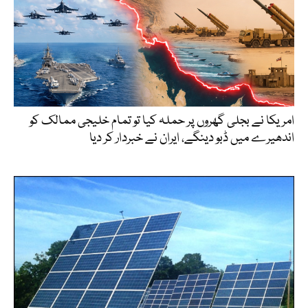
امریکا نے بجلی گھروں پر حملہ کیا تو تمام خلیجی ممالک کو
اندھیرے میں ڈبو دینگے، ایران نے خبردار کر دیا