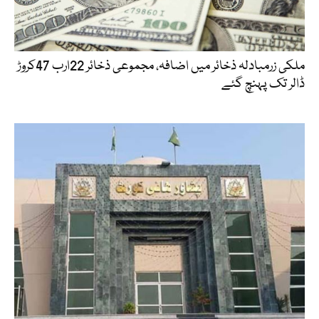
ملکی زرمبادلہ ذخائر میں اضافہ، مجموعی ذخائر 22ارب 47کروڑ
ڈالر تک پہنچ گئے