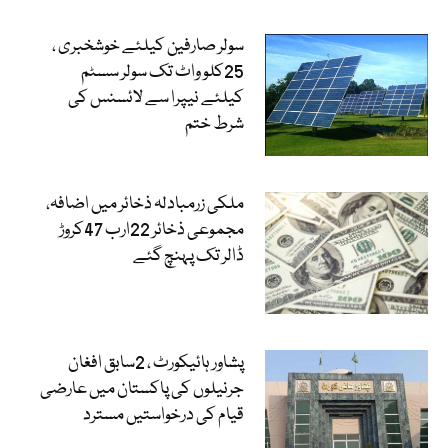
سولر صارفین کیلئے خوشخبری ،
25کلو واٹ تک سولر سسٹم
کیلئے نیپرا سے لائسنس کی
شرط ختم
ملکی زرمبادلہ ذخائر میں اضافہ،
مجموعی ذخائر 22ارب 47کروڑ
ڈالر تک پہنچ گئے
پشاور ہائیکورٹ ، 2سابق افغان
جرنیلوں کی پاکستان میں عارضی
قیام کی درخواستیں مسترد