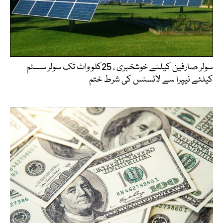
سولر صارفین کیلئے خوشخبری ، 25کلو واٹ تک سولر سسٹم
کیلئے نیپرا سے لائسنس کی شرط ختم