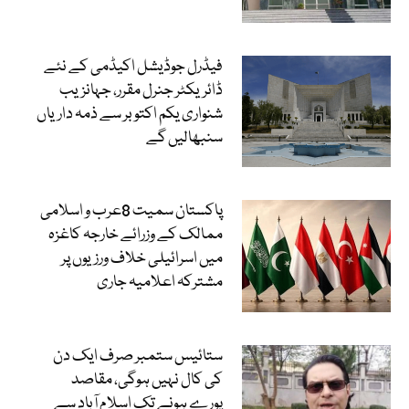
فیڈرل جوڈیشل اکیڈمی کے نئے
ڈائریکٹر جنرل مقرر، جہانزیب
شنواری یکم اکتوبر سے ذمہ داریاں
سنبھالیں گے
پاکستان سمیت 8عرب و اسلامی
ممالک کے وزرائے خارجہ کاغزہ
میں اسرائیلی خلاف ورزیوں پر
مشترکہ اعلامیہ جاری
ستائیس ستمبر صرف ایک دن
کی کال نہیں ہوگی، مقاصد
پورے ہونے تک اسلام آباد سے