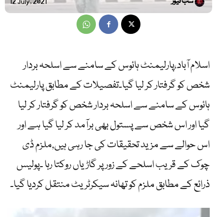
سب نیوز
12 July, 2021
اسلام آباد،پارلیمنٹ ہائوس کے سامنے سے اسلحہ بردار
شخص کو گرفتار کر لیا گیا۔تفصیلات کے مطابق پارلیمنٹ
ہائوس کے سامنے سے اسلحہ بردار شخص کو گرفتار کر لیا
گیا اور اس شخص سے پستول بھی برآمد کر لیا گیا ہے اور
اس حوالے سے مزید تحقیقات کی جا رہی ہیں,ملزم ڈی
چوک کے قریب اسلحے کے زور پر گاڑیاں روکتا رہا ۔پولیس
ذرائع کے مطابق ملزم کو تھانہ سیکرٹریٹ منتقل کردیا گیا۔