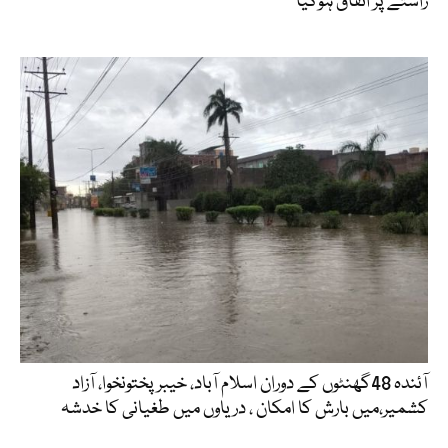
راستے پر اتفاق ہوگیا
آئندہ 48گھنٹوں کے دوران اسلام آباد، خیبرپختونخوا، آزاد
کشمیر،میں بارش کا امکان ، دریاوں میں طغیانی کا خدشہ