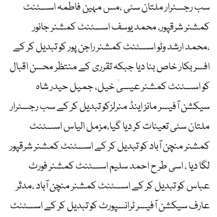
سب رجسٹرار ملتان سٹی ،مس مہین فاطمہ اسسٹنٹ
کمشنر شرقپور، محمد یوسف اسسٹنٹ کمشنر جانور
،محمد ارشد وٹو اسسٹنٹ کمشنر راجن پور کو تبدیل کر کے
افسر بکار خاص بنا دیا جبکہ تقرری کے منتظر محسن اقبال
کو اسسٹنٹ کمشنر عیسیٰ خیل، جمیل حیدر شاہ
سیکشن آفیسر مانز اینڈ منرلزکو تبدیل کر کے سب رجسٹرار
ملتان سٹی تعینات کر دیا گیا،مزمل الیاس اسسٹنٹ
کمشنر منچن آباد کو تبدیل کر کے اسسٹنٹ کمشنر شرقپور
لگا دیا ، اسی طر ح احمد سلیم اسسٹنٹ کمشنر فورٹ
عباس کو تبدیل کر کے اسسٹنٹ کمشنر منچن آباد ،مدثر
عارف سیکشن آفیسر ٹرانسپورٹ کو تبدیل کر کے اسسٹنٹ