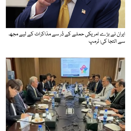
ایران نے بڑے امریکی حملے کے ڈر سے مذاکرات کے لیے مجھ
سے التجا کی: ٹرمپ