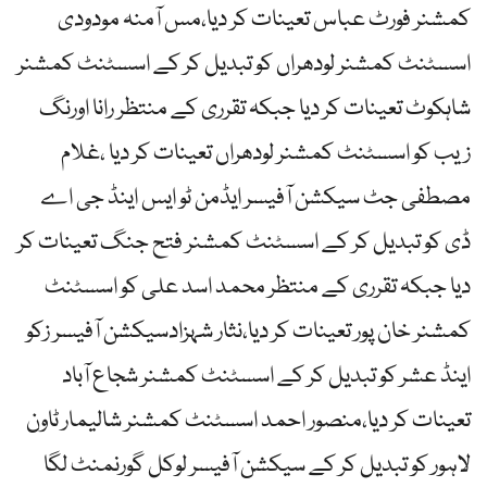
کمشنر فورٹ عباس تعینات کر دیا،مس آمنہ مودودی
اسسٹنٹ کمشنر لودھراں کو تبدیل کر کے اسسٹنٹ کمشنر
شاہکوٹ تعینات کر دیا جبکہ تقرری کے منتظر رانا اورنگ
زیب کو اسسٹنٹ کمشنر لودھراں تعینات کر دیا ،غلام
مصطفی جٹ سیکشن آفیسر ایڈمن ٹو ایس اینڈ جی اے
ڈی کو تبدیل کر کے اسسٹنٹ کمشنر فتح جنگ تعینات کر
دیا جبکہ تقرری کے منتظر محمد اسد علی کو اسسٹنٹ
کمشنر خان پور تعینات کر دیا،نثار شہزادسیکشن آفیسر زکو
اینڈ عشر کو تبدیل کر کے اسسٹنٹ کمشنر شجاع آباد
تعینات کر دیا،منصور احمد اسسٹنٹ کمشنر شالیمار ٹاون
لاہور کو تبدیل کر کے سیکشن آفیسر لوکل گورنمنٹ لگا