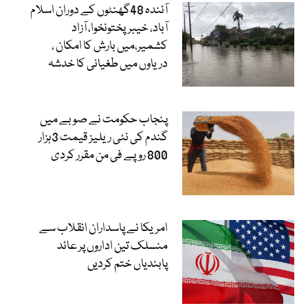
آئندہ 48گھنٹوں کے دوران اسلام
آباد، خیبرپختونخوا، آزاد
کشمیر،میں بارش کا امکان ،
دریاوں میں طغیانی کا خدشہ
پنجاب حکومت نے صوبے میں
گندم کی نئی ریلیز قیمت 3ہزار
800 روپے فی من مقرر کردی
امریکا نے پاسداران انقلاب سے
منسلک تین اداروں پر عائد
پابندیاں ختم کردیں