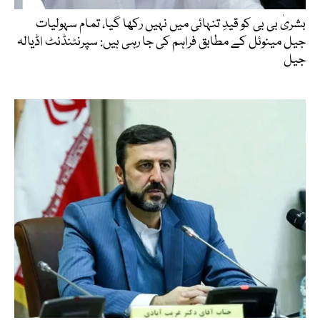
بشریٰ بی بی کو قیدِ تنہائی میں نہیں رکھا گیا، تمام سہولیات
جیل مینوئل کے مطابق فراہم کی جا رہی ہیں: سپرنٹنڈنٹ اڈیالہ
جیل