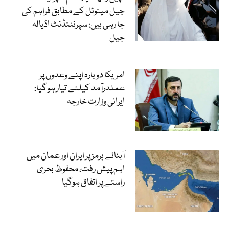
جیل مینوئل کے مطابق فراہم کی
جا رہی ہیں: سپرنٹنڈنٹ اڈیالہ
جیل
امریکا دوبارہ اپنے وعدوں پر
عملدرآمد کیلئے تیار ہو گیا:
ایرانی وزارت خارجہ
آبنائے ہرمز پر ایران اور عمان میں
اہم پیش رفت، محفوظ بحری
راستے پر اتفاق ہوگیا