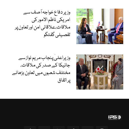
وزیر دفاع خواجہ آصف سے
امریکی ناظم الامور کی
ملاقات،علاقائی امن اور تعاون پر
تفصیلی گفتگو
وزیراعلیٰ پنجاب مریم نواز سے
جائیکا کے صدر کی ملاقات،
مختلف شعبوں میں تعاون بڑھانے
پر اتفاق