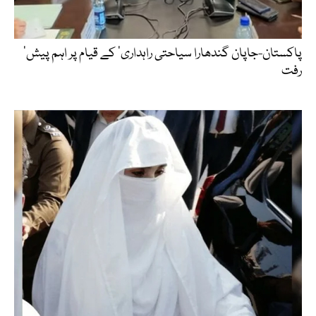
‘پاکستان-جاپان گندھارا سیاحتی راہداری’ کے قیام پر اہم پیش
رفت