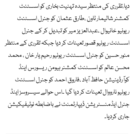
دیا،تقرری کی منتظر سیدہ تہنیت بخاری کو اسسٹنٹ
کمشنر شالیمار ٹاون ،طارق عثمان کو جنرل اسسٹنٹ
ریونیو خانیوال ،عبدالعزیز میر کو تبدیل کر کے جنرل
اسسٹنٹ ریونیو قصور تعینات کر دیا جبکہ تقرری کے منتظر
منور حسین کو جنرل اسسٹنٹ ریونیو رحیم یار خان ، محمد
محسن عالم کو اسسٹنٹ کمشنر ہیومن ریسورس اینڈ
کوآرڈینیشن حافظ آباد ،فاروق احمد کو جنرل اسسٹنٹ
ریونیو نارووال تعینات کر دیا گیا ۔اس حوالے سیسروسز اینڈ
جنرل ایڈمنسٹریشن ڈیپارٹمنٹ نے باضابطہ نوٹیفیکیشن
جاری کردیا۔