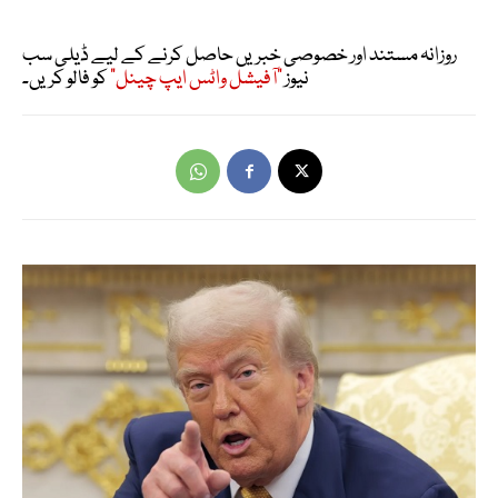
روزانہ مستند اور خصوصی خبریں حاصل کرنے کے لیے ڈیلی سب
نیوز
"آفیشل واٹس ایپ چینل"
کو فالو کریں۔