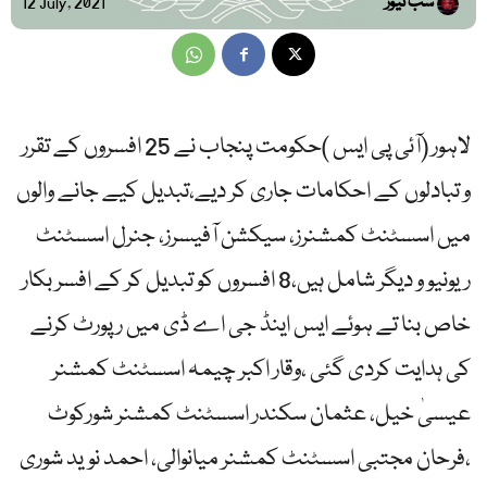
سب نیوز
12 July, 2021
لاہور (آئی پی ایس )حکومت پنجاب نے 25 افسروں کے تقرر
و تبادلوں کے احکامات جاری کر دیے،تبدیل کیے جانے والوں
میں اسسٹنٹ کمشنرز، سیکشن آفیسرز، جنرل اسسٹنٹ
ریونیو و دیگر شامل ہیں،8 افسروں کو تبدیل کر کے افسر بکار
خاص بنا تے ہوئے ایس اینڈ جی اے ڈی میں رپورٹ کرنے
کی ہدایت کردی گئی ،وقار اکبر چیمہ اسسٹنٹ کمشنر
عیسیٰ خیل، عثمان سکندر اسسٹنٹ کمشنر شورکوٹ
،فرحان مجتبی اسسٹنٹ کمشنر میانوالی، احمد نوید شوری