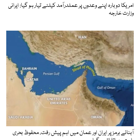
امریکا دوبارہ اپنے وعدوں پر عملدرآمد کیلئے تیار ہو گیا: ایرانی
وزارت خارجہ
آبنائے ہرمز پر ایران اور عمان میں اہم پیش رفت، محفوظ بحری