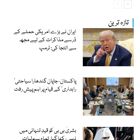
تازہ ترین
ایران نے بڑے امریکی حملے کے
ڈر سے مذاکرات کے لیے مجھ
سے التجا کی: ٹرمپ
‘پاکستان-جاپان گندھارا سیاحتی
راہداری’ کے قیام پر اہم پیش رفت
بشریٰ بی بی کو قیدِ تنہائی میں
نہیں رکھا گیا، تمام سہولیات