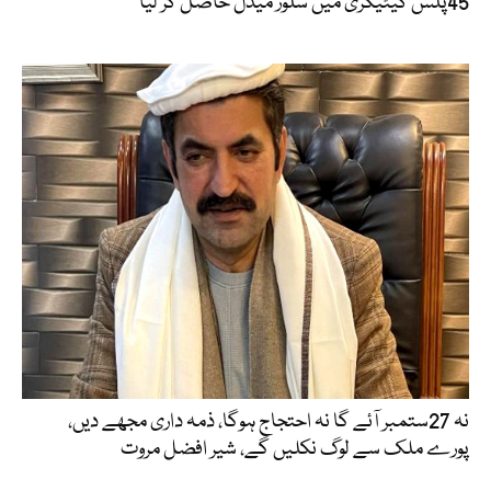
45پلس کیٹیگری میں سلور میڈل حاصل کر لیا
نہ 27ستمبر آئے گا نہ احتجاج ہوگا، ذمہ داری مجھے دیں،
پورے ملک سے لوگ نکلیں گے، شیر افضل مروت