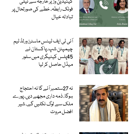
کینیڈین وزیر خارجہ سے ٹیلی
فونک رابطہ، خطے کی صورتحال پر
تبادلہ خیال
آئی ٹی ایف ٹینس ماسٹرز ورلڈ ٹیم
چیمپئن شپ، پاکستان نے
45پلس کیٹیگری میں سلور
میڈل حاصل کر لیا
نہ 27ستمبر آئے گا نہ احتجاج
ہوگا، ذمہ داری مجھے دیں، پورے
ملک سے لوگ نکلیں گے، شیر
افضل مروت