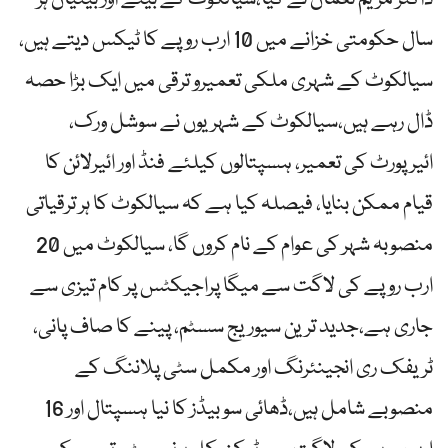
سال حکومتی خزانے میں 10 ارب روپے کا ٹیکس دیتے ہیں،
سیالکوٹ کے شہری ملکی تعمیرو ترقی میں ایک بڑا حصہ
ڈال رہے ہیں،سیالکوٹ کے شہریوں نے سوشل ورک،
ائیرپورٹ کی تعمیر، ہسپتالوں کیلئے فنڈ اور ائیرلائن کا
قیام ممکن بنایا، فیصلہ کیا ہے کہ سیالکوٹ کا ہر ترقیاتی
منصوبہ شہر کی عوام کے نام کروں گا، سیالکوٹ میں 20
ارب روپے کی لاگت سے میگا پراجیکٹس پر کام تیزی سے
جاری ہے،جدید ترین سیوریج سسٹم، پینے کا صاف پانی،
ٹریفک ری انجینئرنگ اور مکمل سٹی پلاننگ کے
منصوبے شامل ہیں،ڈھائی سو بیڈز کا نیا ہسپتال اور 16