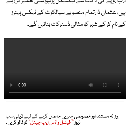
ارب روپے کی لاگت سے ٹیکنیکل یونیورسٹی تعمیر کر رہے
ہیں، عثمان ڈارتمام منصوبے سیالکوٹ کے ٹیکس پیئرز
کے نام کر کے شہر کو مثالی ڈسٹرکٹ بنائیں گے۔
روزانہ مستند اور خصوصی خبریں حاصل کرنے کے لیے ڈیلی سب
نیوز
"آفیشل واٹس ایپ چینل"
کو فالو کریں۔