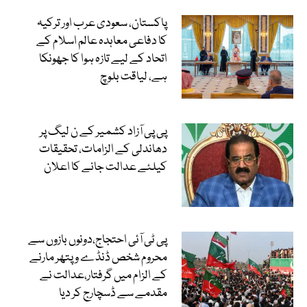
پاکستان، سعودی عرب اور ترکیہ
کا دفاعی معاہدہ عالم اسلام کے
اتحاد کے لیے تازہ ہوا کا جھونکا
ہے، لیاقت بلوچ
پی پی آزاد کشمیر کے ن لیگ پر
دھاندلی کے الزامات، تحقیقات
کیلئے عدالت جانے کا اعلان
پی ٹی آئی احتجاج،دونوں بازوں سے
محروم شخص ڈنڈے و پتھر مارنے
کے الزام میں گرفتار،عدالت نے
مقدمے سے ڈسچارج کر دیا