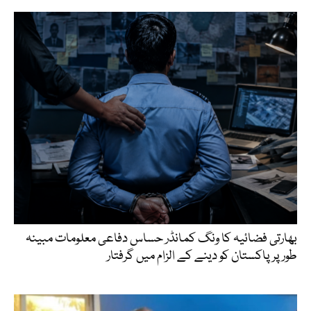
بھارتی فضائیہ کا ونگ کمانڈر حساس دفاعی معلومات مبینہ
طور پر پاکستان کو دینے کے الزام میں گرفتار