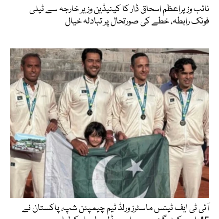
نائب وزیراعظم اسحاق ڈار کا کینیڈین وزیر خارجہ سے ٹیلی
فونک رابطہ، خطے کی صورتحال پر تبادلہ خیال
آئی ٹی ایف ٹینس ماسٹرز ورلڈ ٹیم چیمپئن شپ، پاکستان نے