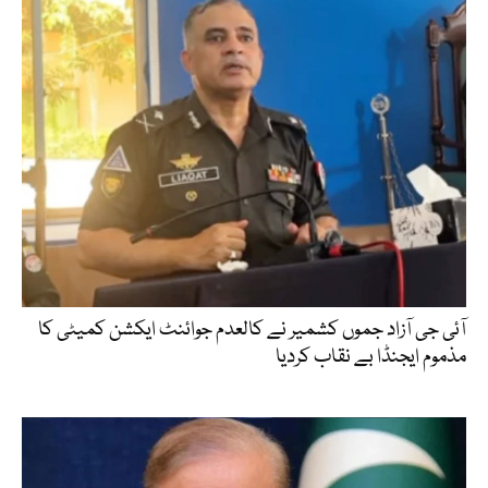
آئی جی آزاد جموں کشمیر نے کالعدم جوائنٹ ایکشن کمیٹی کا
مذموم ایجنڈا بے نقاب کردیا