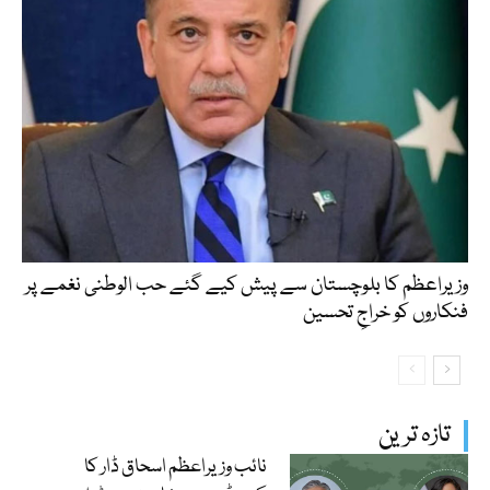
وزیراعظم کا بلوچستان سے پیش کیے گئے حب الوطنی نغمے پر
فنکاروں کو خراجِ تحسین
تازہ ترین
نائب وزیراعظم اسحاق ڈار کا