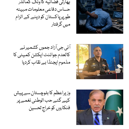
بھارتی فضائیہ کا ونگ کمانڈر
حساس دفاعی معلومات مبینہ
طور پر پاکستان کو دینے کے الزام
میں گرفتار
آئی جی آزاد جموں کشمیر نے
کالعدم جوائنٹ ایکشن کمیٹی کا
مذموم ایجنڈا بے نقاب کردیا
وزیراعظم کا بلوچستان سے پیش
کیے گئے حب الوطنی نغمے پر
فنکاروں کو خراجِ تحسین