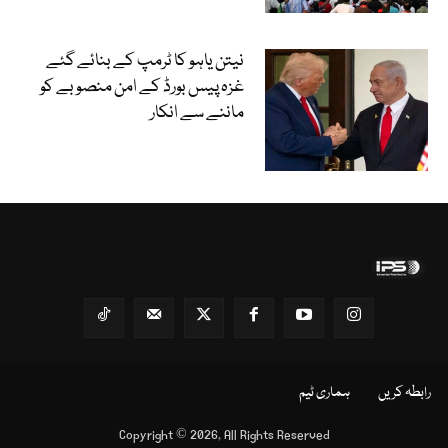
نیتن یاہو کا ٹرمپ کے بنائے گئے
غزہ پیس بورڈ کے امن منصوبے کو
ماننے سے انکار
رابطہ کریں
ہماری ٹیم
Copyright © 2026, All Rights Reserved