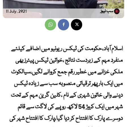
سب نیوز
11 July, 2021
اسلام آباد،حکومت کی ٹیکس ریونیو میں اضافے کیلئے
منفرد مہم کے زبردست نتائج ،خواتین ٹیکس پیئرز بھی
ملکی خزانے میں خطیر رقم جمع کروانے لگیں،سیالکوٹ
میں ایک بار پھر ترقیاتی منصوبہ سب سے زیادہ ٹیکس
دینے والی خاتون شہری کے نام ،کلین گرین مہم کے تحت
شہر میں ایک کروڑ 54 لاکھ روپے کی لاگت سے قائم
دوسرے پارک کا افتتاح کر دیا گیا،پارک کا افتتاح شہر کی