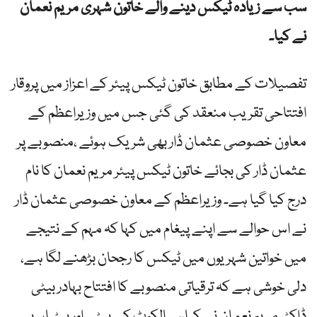
سب سے زیادہ ٹیکس دینے والے خاتون شہری مریم نعمان
نے کیا۔
تفصیلات کے مطابق خاتون ٹیکس پیئر کے اعزاز میں پروقار
افتتاحی تقریب منعقد کی گئی جس میں وزیراعظم کے
معاون خصوصی عثمان ڈار بھی شریک ہوئے ،منصوبے پر
عثمان ڈار کی بجائے خاتون ٹیکس پیئر مریم نعمان کا نام
درج کیا گیا ہے۔ وزیراعظم کے معاون خصوصی عثمان ڈار
نے اس حوالے سے اپنے پیغام میں کہا کہ مہم کے نتیجے
میں خواتین شہریوں میں ٹیکس کا رجحان بڑھنے لگا ہے،
دلی خوشی ہے کہ ترقیاتی منصوبے کا افتتاح بہادر بیٹی
ڈاکٹر مریم نعمان نے کیا،سیالکوٹ کے بیٹے اور بیٹیاں ہر