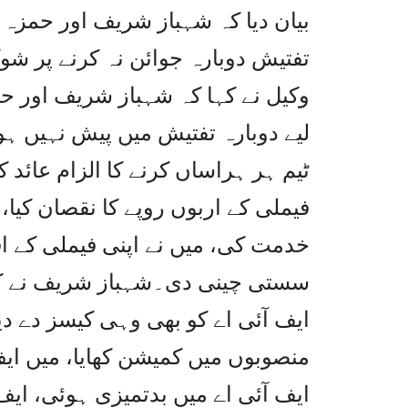
بیان دیا کہ شہباز شریف اور حمزہ
تفتیش دوبارہ جوائن نہ کرنے پر شو
وکیل نے کہا کہ شہباز شریف اور 
لیے دوبارہ تفتیش میں پیش نہیں ہ
ٹیم ہر ہراساں کرنے کا الزام عائد ک
فیملی کے اربوں روپے کا نقصان کیا،
خدمت کی، میں نے اپنی فیملی کے اف
سستی چینی دی۔شہباز شریف نے کہا
ایف آئی اے کو بھی وہی کیسز دے دیے 
منصوبوں میں کمیشن کھایا، میں ایف
ایف آئی اے میں بدتمیزی ہوئی، ایف 