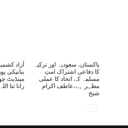
پاکستان، سعودیہ اور ترکیہ
آزاد کشمی
کا دفاعی اشتراک امتِ
بنانیکی پو
مسلمہ کے اتحاد کا عملی
مینڈیٹ چھی
مظہر ہے،عاطف اکرام
رانا ثنا الل
شیخ