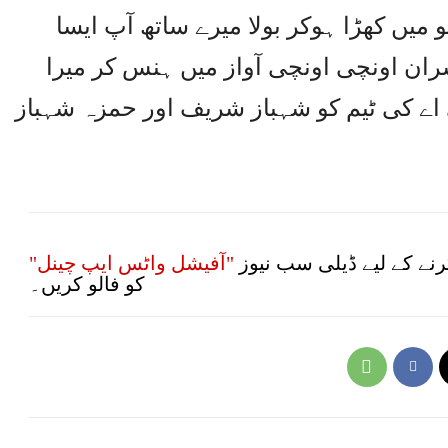
یں کھڑا ہوکر بولا میرے ساتھ آپ ایسا
ران اونچی اونچی آواز میں ہنس کر میرا
 اے کی ٹیم کو شہباز شریف اور حمزہ شہباز
نے کے لیے ڈیلی سب نیوز
"آفیشل واٹس ایپ چینل"
کو فالو کریں۔