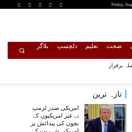
Friday, Au
صحت
تعلیم
دلچسپ
بلاگز
لہ برقرار
تازہ ترین
امریکی صدر ٹرمپ
نے غیر امریکیوں کے
بچوں کی پیدائش پر
امریکی شہریت کے