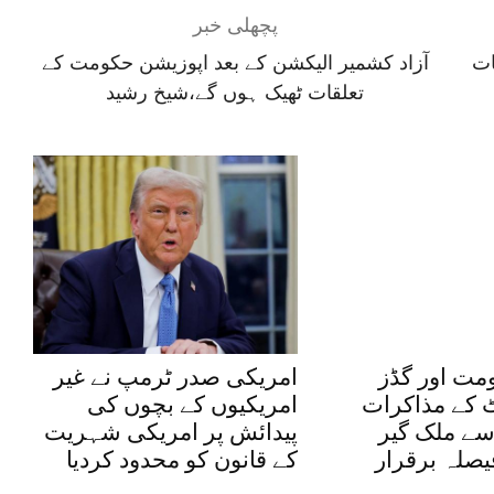
پچھلی خبر
ات
آزاد کشمیر الیکشن کے بعد اپوزیشن حکومت کے
تعلقات ٹھیک ہوں گے،شیخ رشید
ت اور گڈز
امریکی صدر ٹرمپ نے غیر
 کے مذاکرات
امریکیوں کے بچوں کی
 سے ملک گیر
پیدائش پر امریکی شہریت
یصلہ برقرار
کے قانون کو محدود کردیا