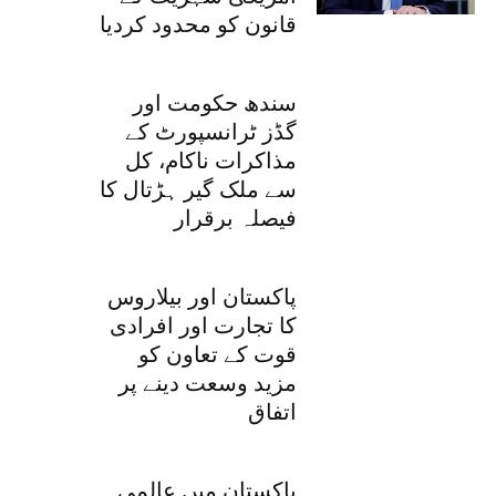
قانون کو محدود کردیا
سندھ حکومت اور
گڈز ٹرانسپورٹ کے
مذاکرات ناکام، کل
سے ملک گیر ہڑتال کا
فیصلہ برقرار
پاکستان اور بیلاروس
کا تجارت اور افرادی
قوت کے تعاون کو
مزید وسعت دینے پر
اتفاق
پاکستان میں عالمی