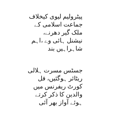
پیٹرولیم لیوی کیخلاف
جماعت اسلامی کے
ملک گیر دھرنے،
نیشنل ہائی وے ،اہم
شاہراہیں بند
جسٹس مسرت ہلالی
ریٹائر ہوگئیں، فل
کورٹ ریفرنس میں
والدین کا ذکر کرتے
ہوئے آواز بھر آئی