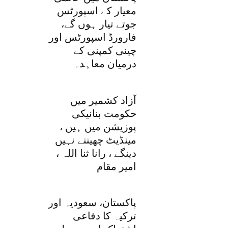
معیار کے اسپورٹس
جوتے تیار ہوں گے،
فارورڈ اسپورٹس اور
چینی کمپنی کے
درمیان معاہدہ
آزاد کشمیر میں
حکومت بنانیکی
پوزیشن میں ہیں ،
مینڈیٹ چھیننے نہیں
دینگے ، رانا ثنا اللہ ،
امیر مقام
پاکستان، سعودیہ اور
ترکیہ کا دفاعی