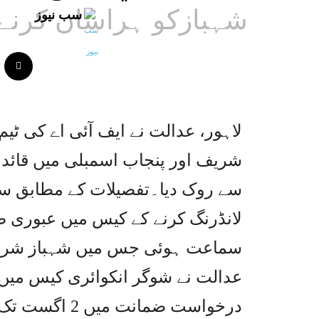
شہبازکو ہراساں کرنے 
سب نیوز
لاہور، عدالت نے ایف آئی اے کی ٹی
شریف اور پنجاب اسمبلی میں قائد
سے روک دیا۔تفصیلات کے مطابق س
لانڈرنگ کرنے کے کیس میں عبوری
سماعت ہوئی جس میں شہباز شریف
عدالت نے شوگر انکوائری کیس میں
درخواست ضمانت