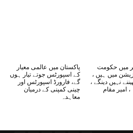
ر میں حکومت
پاکستان میں عالمی معیار
زیشن میں ہیں ،
کے اسپورٹس جوتے تیار ہوں
ننے نہیں دینگے ،
گے، فارورڈ اسپورٹس اور
ہ ، امیر مقام
چینی کمپنی کے درمیان
معاہدہ