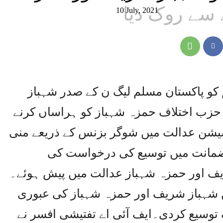
سے روک دیا
10 July, 2021
م کو پاکستان مسلم لیگ ن کے صدر شہباز
 حزب اختلاف حمزہ شہباز کو ہراساں کرنے
یشن عدالت میں شوگر بزنس کے ذریعے منی
 ضمانت میں توسیع کی درخواست کی
 اور حمزہ شہباز عدالت میں پیش ہوئے۔
 شہباز شریف اور حمزہ شہباز کی عبوری
 میں 2 اگست تک توسیع کردی۔ایف آئی اے تفتیشی افسر نے