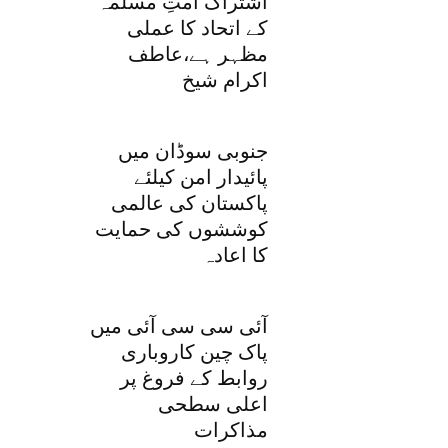
اشتراک امتِ مسلمہ
کے اتحاد کا عملی
مظہر ہے،عاطف
اکرام شیخ
جنوبی سوڈان میں
پائیدار امن کیلئے
پاکستان کی عالمی
کوششوں کی حمایت
کا اعادہ
آئی سی سی آئی میں
پاک چین کاروباری
روابط کے فروغ پر
اعلی سطحی
مذاکرات