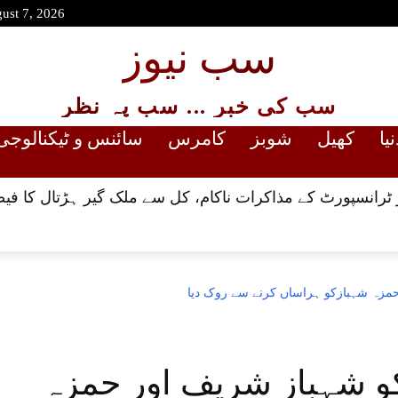
gust 7, 2026
سب نیوز
سب کی خبر ... سب پہ نظر
نیا
کھیل
شوبز
کامرس
سائنس و ٹیکنالوجی
رانسپورٹ کے مذاکرات ناکام، کل سے ملک گیر ہڑتال کا فیص
حمزہ شہبازکو ہراساں کرنے سے روک دیا
کو شہباز شریف اور حمزہ