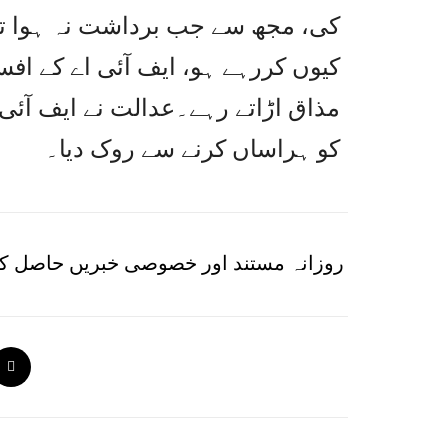
کی، مجھ سے جب برداشت نہ ہوا تو م
کیوں کررہے ہو، ایف آئی اے کے افس
مذاق اڑاتے رہے۔عدالت نے ایف آئی
کو ہراساں کرنے سے روک دیا۔
روزانہ مستند اور خصوصی خبریں حاصل کر