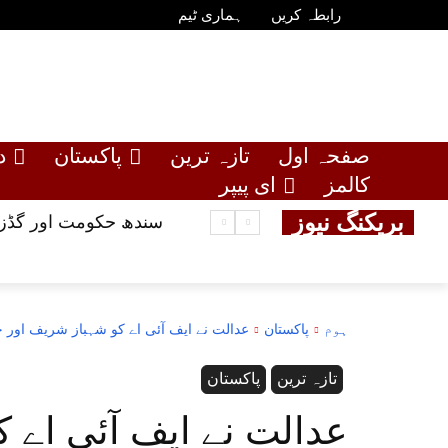
رابطہ کریں
ہماری ٹیم
صفحہ اول
تازہ ترین
پاکستان
د
کالمز
ای پیپر
بریکنگ نیوز
سندھ حکومت اور گڈز ٹ
ہوم
پاکستان
عدالت نے ایف آئی اے کو شہباز شریف اور 
تازہ ترین
پاکستان
عدالت نے ایف آئی اے 