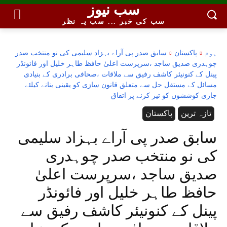
سب نیوز
سب کی خبر ... سب پہ نظر
ہوم
پاکستان
سابق صدر پی آراے بہزاد سلیمی کی نو منتخب صدر
چوہدری صدیق ساجد ،سرپرست اعلیٰ حافظ طاہر خلیل اور فائونڈر
پینل کے کنونیئر کاشف رفیق سے ملاقات ،صحافی برادری کے بنیادی
مسائل کے مستقل حل سے متعلق قانون سازی کو یقینی بنانے کیلئے
جاری کوششوں کو تیز کرنے پر اتفاق
تازہ ترین
پاکستان
سابق صدر پی آراے بہزاد سلیمی
کی نو منتخب صدر چوہدری
صدیق ساجد ،سرپرست اعلیٰ
حافظ طاہر خلیل اور فائونڈر
پینل کے کنونیئر کاشف رفیق سے