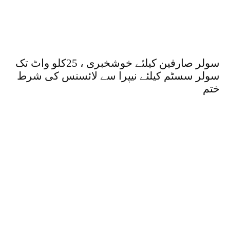
سولر صارفین کیلئے خوشخبری ، 25کلو واٹ تک
سولر سسٹم کیلئے نیپرا سے لائسنس کی شرط
ختم