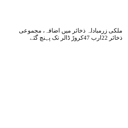
ملکی زرمبادلہ ذخائر میں اضافہ، مجموعی
ذخائر 22ارب 47کروڑ ڈالر تک پہنچ گئے