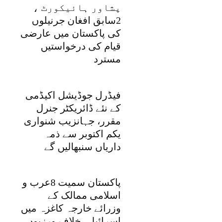
پشاور ہائیکورٹ ،
2سابق افغان جرنیلوں
کی پاکستان میں عارضی
قیام کی درخواستیں
مسترد
فیڈرل جوڈیشل اکیڈمی
کے نئے ڈائریکٹر جنرل
مقرر، جہانزیب شنواری
یکم اکتوبر سے ذمہ
داریاں سنبھالیں گے
پاکستان سمیت 8عرب و
اسلامی ممالک کے
وزرائے خارجہ کاغزہ میں
اسرائیلی خلاف ورزیوں