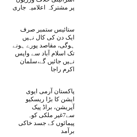
پر مشترکہ اعلامیہ جاری
ستائیس ستمبر صرف
ایک دن کی کال نہیں
ہوگی، مقاصد پورے ہونے
تک اسلام آباد سے واپس
نہیں جائیں گے،سلمان
اکرم راجا
پاکستان آرمی ایوی
ایشن کا بڑا ریسکیو
آپریشن، براڈ پیک
سے7غیر ملکی کوہ
پیمائوں کے جسد خاکی
برآمد