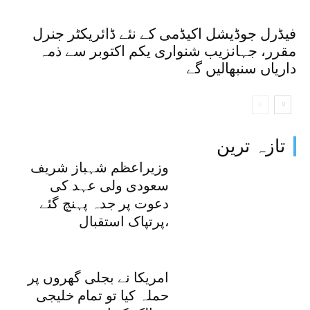
فیڈرل جوڈیشل اکیڈمی کے نئے ڈائریکٹر جنرل
مقرر، جہانزیب شنواری یکم اکتوبر سے ذمہ
داریاں سنبھالیں گے
تازہ ترین
وزیراعظم شہباز شریف
سعودی ولی عہد کی
دعوت پر جدہ پہنچ گئے
،پرتپاک استقبال
امریکا نے بجلی گھروں پر
حملہ کیا تو تمام خلیجی