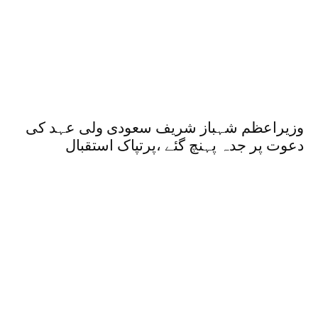
وزیراعظم شہباز شریف سعودی ولی عہد کی
دعوت پر جدہ پہنچ گئے ،پرتپاک استقبال