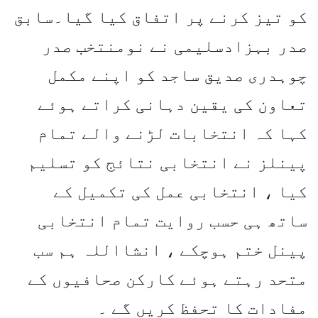
کو تیز کرنے پر اتفاق کیا گیا۔سابق
صدر بہزادسلیمی نے نومنتخب صدر
چوہدری صدیق ساجد کو اپنے مکمل
تعاون کی یقین دہانی کراتے ہوئے
کہا کہ انتخابات لڑنے والے تمام
پینلز نے انتخابی نتائج کو تسلیم
کیا ، انتخابی عمل کی تکمیل کے
ساتھ ہی حسب روایت تمام انتخابی
پینل ختم ہوچکے ، انشااللہ ہم سب
متحد رہتے ہوئے کارکن صحافیوں کے
مفادات کا تحفظ کریں گے ۔