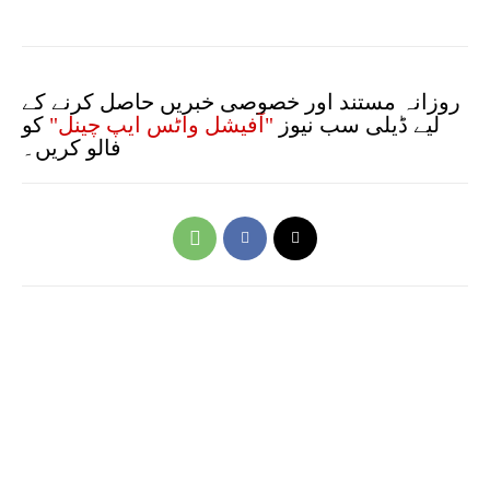
روزانہ مستند اور خصوصی خبریں حاصل کرنے کے
لیے ڈیلی سب نیوز
"آفیشل واٹس ایپ چینل"
کو
فالو کریں۔