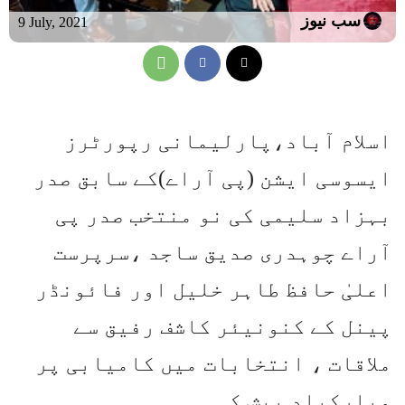
سب نیوز
9 July, 2021
اسلام آباد،پارلیمانی رپورٹرز
ایسوسی ایشن (پی آراے)کے سابق صدر
بہزاد سلیمی کی نو منتخب صدر پی
آراے چوہدری صدیق ساجد ،سرپرست
اعلیٰ حافظ طاہر خلیل اور فائونڈر
پینل کے کنونیئر کاشف رفیق سے
ملاقات ، انتخابات میں کامیابی پر
مبارکباد پیش کی ۔