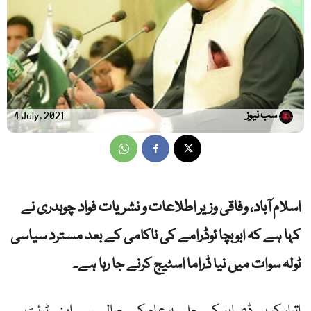
سب نیوز
4 July, 2021
اسلام آباد، وفاقی وزیر اطلاعات و نشریات فواد چوہدری نے
کہا ہے کہ ابوبچا ئوڈرامے کی ناکامی کے بعد مسترد سیاسی
ٹولہ سوات میں نیا ڈراما اسٹیج کرنے جا رہا ہے۔