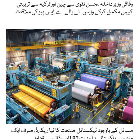
وفاقی وزیر داخلہ محسن نقوی سے چین اور ترکیہ سے تربیتی
کورس مکمل کرکے واپس آنے والے اے ایس پیز کی ملاقات
مسائل کے باوجود ٹیکسٹائل صنعت کا نیا ریکارڈ، صرف ایک
ماہ میں پاکستانی برآمدات 1.83ارب ڈالر سے تجاوز