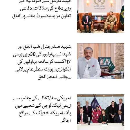
فیلڈ مارشل سے صومالیہ کے
وزیر دفاع کی ملاقات، دفاعی
تعاون مزید مضبوط بنانے پر اتفاق
شہید صدر جنرل ضیا الحق اور
شہدائے بہاولپور کی 38ویں برسی
17اگست کو،سانحہ بہاولپور کی
انکوائری رپورٹ منظر عام پر لائی
جائے، اعجاز الحق...
امریکی سفارتخانے کی جانب سے
زرعی ٹیکنالوجی کے شعبے میں
پاک امریکہ اشتراک کے مواقع
اجاگر