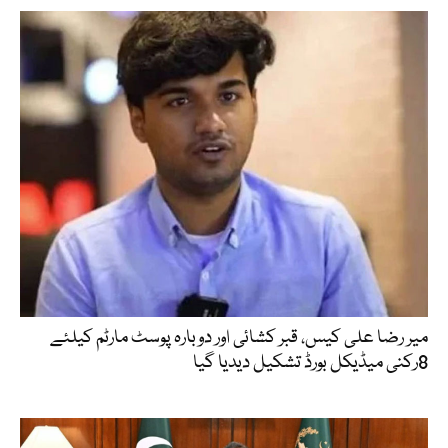
میر رضا علی کیس، قبر کشائی اور دوبارہ پوسٹ مارٹم کیلئے
8رکنی میڈیکل بورڈ تشکیل دیدیا گیا