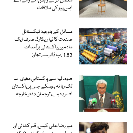
مکمل کرکے واپس آنے والے اے
ایس پیز کی ملاقات
مسائل کے باوجود ٹیکسٹائل
صنعت کا نیا ریکارڈ، صرف ایک
ماہ میں پاکستانی برآمدات
1.83ارب ڈالر سے تجاوز
صومالیہ سے پاکستانی مغوی اب
تک رہا نہ ہوسکے جس پر پاکستان
افسردہ ہے، ترجمان دفتر خارجہ
میر رضا علی کیس، قبر کشائی اور