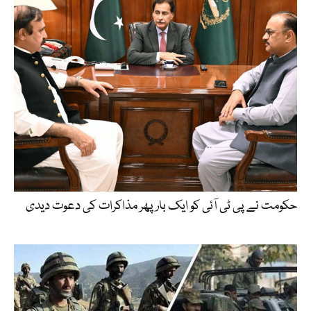
حکومت نے پی ٹی آئی کو ایک بارپھر مذاکرات کی دعوت دیدی