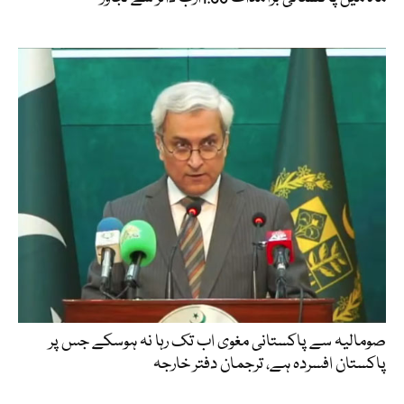
صومالیہ سے پاکستانی مغوی اب تک رہا نہ ہوسکے جس پر
پاکستان افسردہ ہے، ترجمان دفتر خارجہ