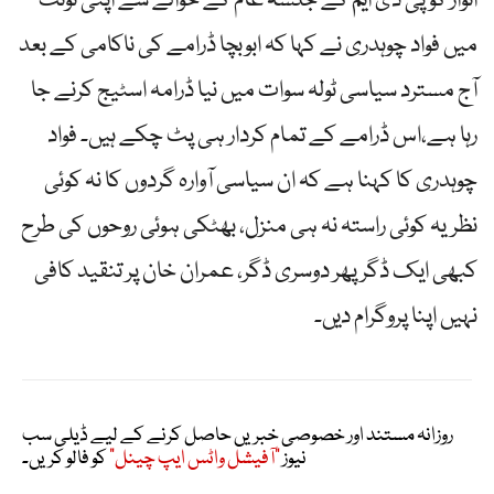
اتوار کوپی ڈی ایم کے جلسہ عام کے حوالے سے اپنی ٹوئٹ
میں فواد چوہدری نے کہا کہ ابوبچا ڈرامے کی ناکامی کے بعد
آج مسترد سیاسی ٹولہ سوات میں نیا ڈرامہ اسٹیج کرنے جا
رہا ہے،اس ڈرامے کے تمام کردار ہی پٹ چکے ہیں۔ فواد
چوہدری کا کہنا ہے کہ ان سیاسی آوارہ گردوں کا نہ کوئی
نظریہ کوئی راستہ نہ ہی منزل، بھٹکی ہوئی روحوں کی طرح
کبھی ایک ڈگر پھر دوسری ڈگر، عمران خان پر تنقید کافی
نہیں اپنا پروگرام دیں۔
روزانہ مستند اور خصوصی خبریں حاصل کرنے کے لیے ڈیلی سب
نیوز
"آفیشل واٹس ایپ چینل"
کو فالو کریں۔