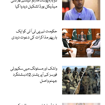
دوبارہ پوسٹ مارٹم کیلئے 8رکنی
میڈیکل بورڈ تشکیل دیدیا گیا
حکومت نے پی ٹی آئی کو ایک
بارپھر مذاکرات کی دعوت دیدی
واشک اور مستونگ میں سکیورٹی
فورسز کے آپریشنز، 12دہشتگرد
جہنم واصل