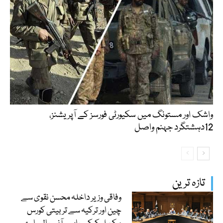
واشک اور مستونگ میں سکیورٹی فورسز کے آپریشنز،
12دہشتگرد جہنم واصل
تازہ ترین
وفاقی وزیر داخلہ محسن نقوی سے
چین اور ترکیہ سے تربیتی کورس