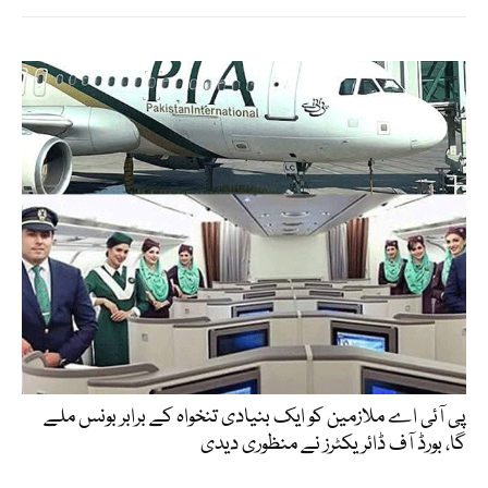
پی آئی اے ملازمین کو ایک بنیادی تنخواہ کے برابر بونس ملے
گا، بورڈ آف ڈائریکٹرز نے منظوری دیدی