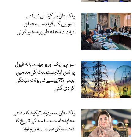
پاکستان بار کونسل نے نئے
صوبوں کے قیام سے متعلق
قرارداد متفقہ طور پر منظور کر لی
عوام پر ایک اور بوجھ،ماہانہ فیول
پرائس ایڈجسٹمنٹ کی مد میں
بجلی 75 پیسے فی یونٹ مہنگی
کر دی گئی
پاکستان، سعودیہ ، ترکیہ کا دفاعی
معاہدہ امت مسلمہ کی تاریخ کا
فیصلہ کن موڑ ہے، مریم نواز