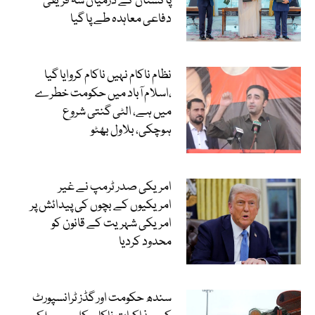
پاکستان کے درمیان سہ فریقی
دفاعی معاہدہ طے پا گیا
نظام ناکام نہیں ناکام کروایا گیا
،اسلام آباد میں حکومت خطرے
میں ہے، الٹی گنتی شروع
ہوچکی، بلاول بھٹو
امریکی صدر ٹرمپ نے غیر
امریکیوں کے بچوں کی پیدائش پر
امریکی شہریت کے قانون کو
محدود کردیا
سندھ حکومت اور گڈز ٹرانسپورٹ