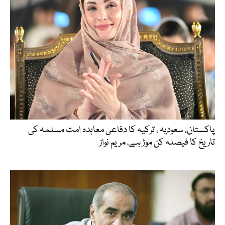
پاکستان، سعودیہ ، ترکیہ کا دفاعی معاہدہ امت مسلمہ کی
تاریخ کا فیصلہ کن موڑ ہے، مریم نواز