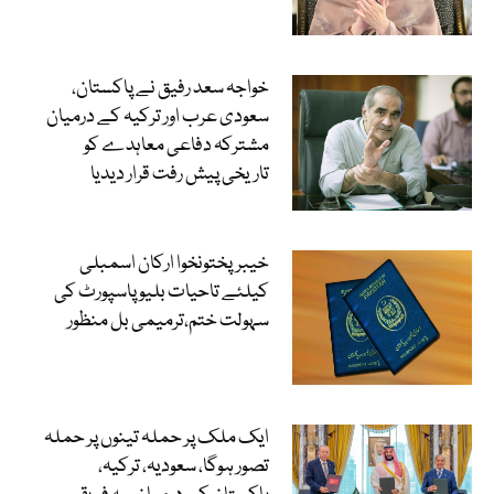
خواجہ سعد رفیق نے پاکستان،
سعودی عرب اور ترکیہ کے درمیان
مشترکہ دفاعی معاہدے کو
تاریخی پیش رفت قرار دیدیا
خیبرپختونخوا ارکان اسمبلی
کیلئے تاحیات بلیو پاسپورٹ کی
سہولت ختم،ترمیمی بل منظور
ایک ملک پر حملہ تینوں پر حملہ
تصور ہوگا، سعودیہ، ترکیہ،