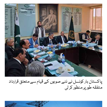
پاکستان بار کونسل نے نئے صوبوں کے قیام سے متعلق قرارداد
متفقہ طور پر منظور کر لی