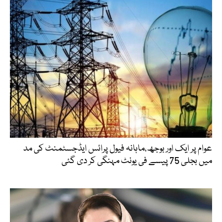
عوام پر ایک اور بوجھ،ماہانہ فیول پرائس ایڈجسٹمنٹ کی مد
میں بجلی 75 پیسے فی یونٹ مہنگی کر دی گئی