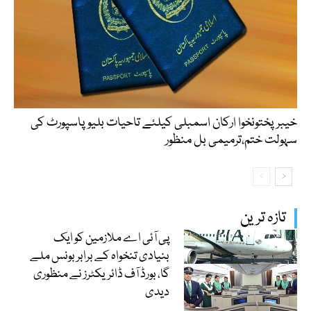
خیبرپختونخوا ارکان اسمبلی کیلئے تاحیات بلیو پاسپورٹ کی
سہولت ختم،ترمیمی بل منظور
تازہ ترین
پی آئی اے ملازمین کو ایک
بنیادی تنخواہ کے برابر بونس ملے
گا، بورڈ آف ڈائریکٹرز نے منظوری
دیدی