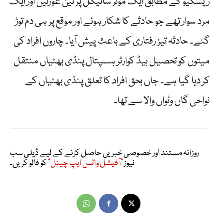
ریسکیو کے مطابق ایک موٹر سائیکل پر تین عورتیں اور ایک
مرد سوار تھے جو حادثے کا شکار ہوئے اور موقع پر ہی دم توڑ
گئے۔ حادثہ تیز رفتاری کے باعث پیش آیا۔ چاروں افراد کی
میتوں کو تحصیل ہیڈ کوارٹر ہسپتال پنڈی بھٹیاں منتقل
کر دیا گیا ہے۔ جاں بحق افراد کا تعلق پنڈی بھٹیاں کے
نواحی گاں وٹواں والا سے تھا۔
روزانہ مستند اور خصوصی خبریں حاصل کرنے کے لیے ڈیلی سب
نیوز
"آفیشل واٹس ایپ چینل"
کو فالو کریں۔