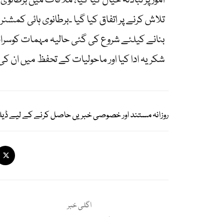
امور پر تبادلہ خیال کیا گیا، ملاقات میں برطان
تلاش کرنے پر اتفاق کیا گیا ۔برطانوی ہائی کمش
بنانے کیلئے شروع کی گئی حالیہ مہمات کوسراہا
شکریہ ادا کیا اور ماحولیات کے تحفظ میں ان ک
روزانہ مستند اور خصوصی خبریں حاصل کرنے کے لیے ڈیل
اگلی خبر