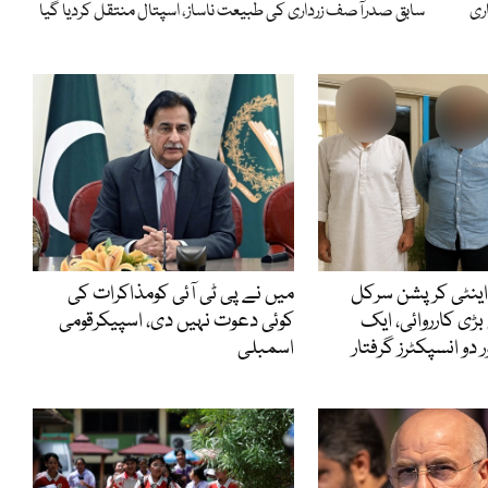
اری
سابق صدرآصف زرداری کی طبیعت ناساز، اسپتال منتقل کردیا گیا
اینٹی کرپشن سرکل
میں نے پی ٹی آئی کومذاکرات کی
بڑی کارروائی، ایک
کوئی دعوت نہیں دی، اسپیکرقومی
 دو انسپکٹرز گرفتار
اسمبلی