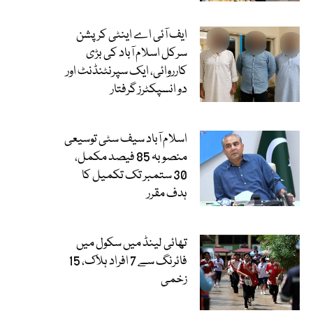
ایف آئی اے اینٹی کرپشن
سرکل اسلام آباد کی بڑی
کارروائی، ایک سپرنٹنڈنٹ اور
دو انسپکٹرز گرفتار
اسلام آباد سیف سٹی توسیعی
منصوبہ 85 فیصد مکمل،
30 ستمبر تک تکمیل کا
ہدف مقرر
تھائی لینڈ میں سکول میں
فائرنگ سے 7 افراد ہلاک، 15
زخمی