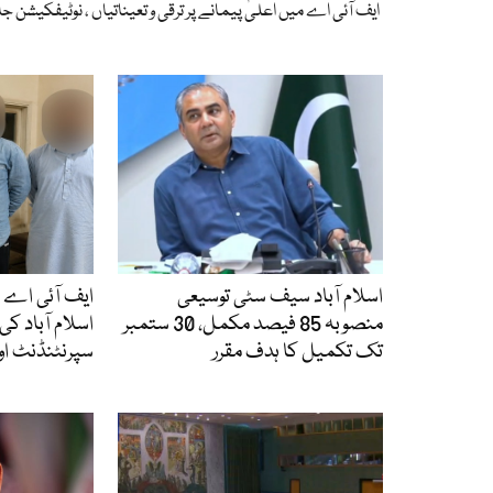
ایف آئی اے میں اعلیٰ پیمانے پر ترقی و تعیناتیاں ، نوٹیفکیشن ج
اسلام آباد سیف سٹی توسیعی
ایف آئی اے 
منصوبہ 85 فیصد مکمل، 30 ستمبر
اسلام آباد کی 
تک تکمیل کا ہدف مقرر
سپرنٹنڈنٹ اور