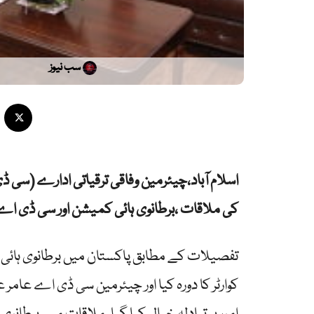
سب نیوز
اسلام آباد،چیئرمین وفاقی ترقیاتی ادارے (سی 
کی ملاقات ،برطانوی ہائی کمیشن اور سی ڈی اے کے
تفصیلات کے مطابق پاکستان میں برطانوی ہائی
کوارٹر کا دورہ کیا اور چیئرمین سی ڈی اے عا