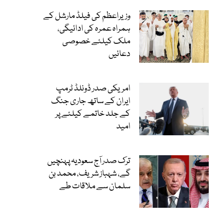
وزیراعظم کی فیلڈ مارشل کے
ہمراہ عمرہ کی ادائیگی،
ملک کیلئے خصوصی
دعائیں
امریکی صدر ڈونلڈ ٹرمپ
ایران کے ساتھ جاری جنگ
کے جلد خاتمے کیلئے پر
امید
ترک صدر آج سعودیہ پہنچیں
گے، شہباز شریف، محمد بن
سلمان سے ملاقات طے