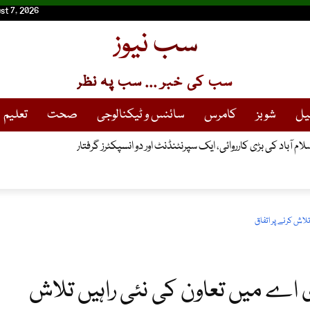
st 7, 2026
سب نیوز
سب کی خبر ... سب پہ نظر
یل
شوبز
کامرس
سائنس و ٹیکنالوجی
صحت
تعلیم
 آباد کی بڑی کارروائی، ایک سپرنٹنڈنٹ اور دو انسپکٹرز گرفتار
لاش کرنے پر اتفاق
 اے میں تعاون کی نئی راہیں تلاش