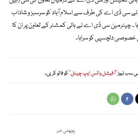
وی ہائی کمیشن اور سی ڈی اے کے درمیان تعاون کی نئی راہیں
نر نے سی ڈی اے کی طرف سے اسلام آباد کو سرسبز و شاداب
 ۔ چیئرمین سی ڈی اے نے ہائی کمشنر کے تعاون پر ان کا
ی خصوصی دلچسپی کو سراہا۔
ی سب نیوز
"آفیشل واٹس ایپ چینل"
کو فالو کریں۔
پچھلی خبر