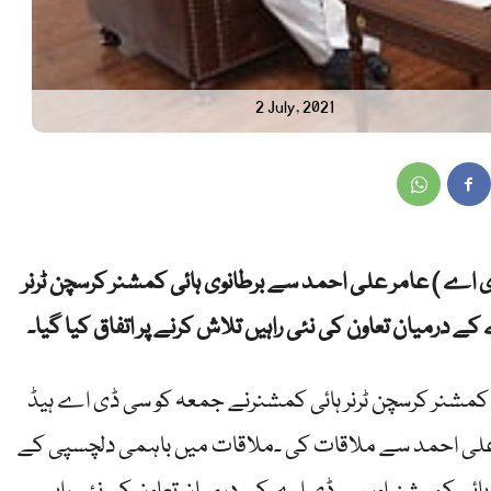
2 July, 2021
ڈی اے ) عامر علی احمد سے برطانوی ہائی کمشنر کرسچن ٹرنر
 درمیان تعاون کی نئی راہیں تلاش کرنے پر اتفاق کیا گیا۔
 کمشنر کرسچن ٹرنر ہائی کمشنرنے جمعہ کو سی ڈی اے ہیڈ
مر علی احمد سے ملاقات کی ۔ملاقات میں باہمی دلچسپی کے