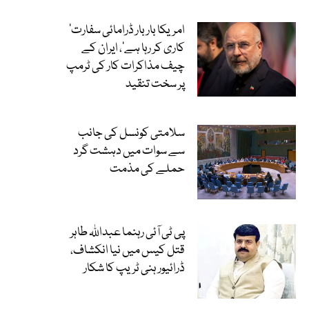
’امریکا بار بار ڈرامائی سفارت
کاری کر رہا ہے‘، ایران کے
چیف مذاکرات کار کی ٹرمپ
پر سخت تنقید
سلامتی کونسل کی جانب
سے سوات میں دہشت گرد
حملے کی مذمت
پی ٹی آئی رہنما عبداللہ طاہر
قتل کیس میں نیا انکشاف،
ڈرائیور ہنی ٹریپ کا شکار