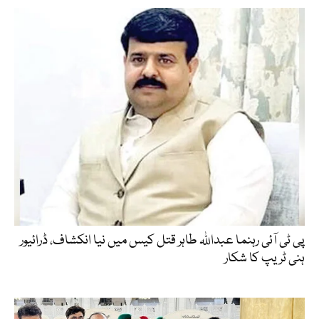
پی ٹی آئی رہنما عبداللہ طاہر قتل کیس میں نیا انکشاف، ڈرائیور
ہنی ٹریپ کا شکار