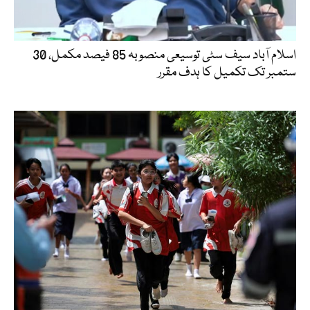
اسلام آباد سیف سٹی توسیعی منصوبہ 85 فیصد مکمل، 30
ستمبر تک تکمیل کا ہدف مقرر