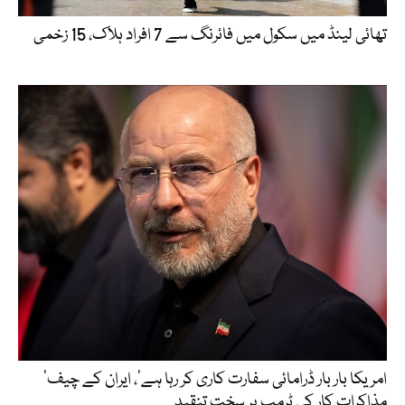
تھائی لینڈ میں سکول میں فائرنگ سے 7 افراد ہلاک، 15 زخمی
’امریکا بار بار ڈرامائی سفارت کاری کر رہا ہے‘، ایران کے چیف
مذاکرات کار کی ٹرمپ پر سخت تنقید