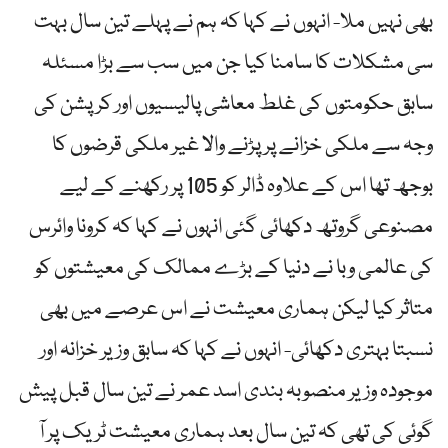
بھی نہیں ملا- انہوں نے کہا کہ ہم نے پہلے تین سال بہت
سی مشکلات کا سامنا کیا جن میں سب سے بڑا مسئلہ
سابق حکومتوں کی غلط معاشی پالیسیوں اور کرپشن کی
وجہ سے ملکی خزانے پر پڑنے والا غیر ملکی قرضوں کا
بوجھ تھا اس کے علاوہ ڈالر کو 105 پر رکھنے کے لیے
مصنوعی گروتھ دکھائی گئی انہوں نے کہا کہ کرونا وائرس
کی عالمی وبا نے دنیا کے بڑے ممالک کی معیشتوں کو
متاثر کیا لیکن ہماری معیشت نے اس عرصے میں بھی
نسبتا بہتری دکھائی- انہوں نے کہا کہ سابق وزیر خزانہ اور
موجودہ وزیر منصوبہ بندی اسد عمر نے تین سال قبل پیش
گوئی کی تھی کہ تین سال بعد ہماری معیشت ٹریک پر آ