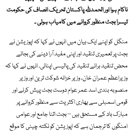
ناکام ہوا اور الحمدللہ پاکستان تحریک انصاف کی حکومت
تیسرا بجٹ منظور کروانے میں کامیاب ہوئی ۔
منگل کو اپنے ایک بیان میں انہوں نے کہا کہ اپوزیشن نے
بجٹ پر تعمیری تنقید اور اپنی مفید آرا دینے کی بجائے
محض تنقید برائے تنقید کی پالیسی اپنائی، انہوں نے کہا کہ
وزیراعظم عمران خان، وزیر خزانہ شوکت ترین اور وزیر
منصوبہ بندی اسد عمر عوام دوست بجٹ پیش کرنے اور
قومی اسمبلی سے بھاری اکثریت سے منظور کروانے پر
مبارک باد کے مستحق ہیں – بجٹ اتنا جامع اور عوامی
امنگوں کا ترجمان ہے کہ اپوزیشن کو نکتہ چینی کا موقع