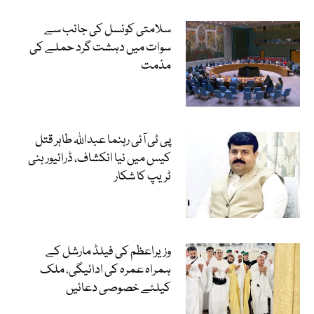
سلامتی کونسل کی جانب سے
سوات میں دہشت گرد حملے کی
مذمت
پی ٹی آئی رہنما عبداللہ طاہر قتل
کیس میں نیا انکشاف، ڈرائیور ہنی
ٹریپ کا شکار
وزیراعظم کی فیلڈ مارشل کے
ہمراہ عمرہ کی ادائیگی، ملک
کیلئے خصوصی دعائیں