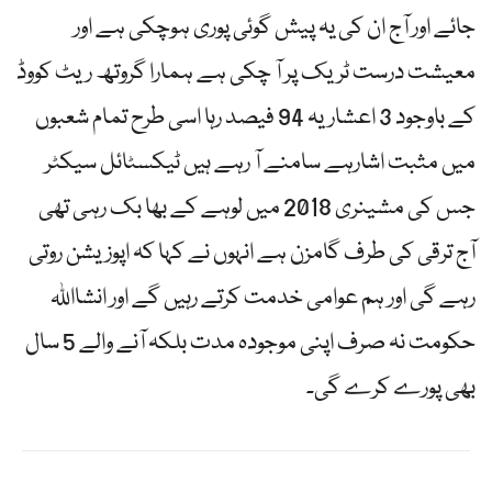
جائے اور آج ان کی یہ پیش گوئی پوری ہوچکی ہے اور
معیشت درست ٹریک پر آ چکی ہے ہمارا گروتھ ریٹ کووڈ
کے باوجود 3 اعشاریہ 94 فیصد رہا اسی طرح تمام شعبوں
میں مثبت اشارہے سامنے آ رہے ہیں ٹیکسٹائل سیکٹر
جس کی مشینری 2018 میں لوہے کے بھا بک رہی تھی
آج ترقی کی طرف گامزن ہے انہوں نے کہا کہ اپوزیشن روتی
رہے گی اور ہم عوامی خدمت کرتے رہیں گے اور انشااللہ
حکومت نہ صرف اپنی موجودہ مدت بلکہ آنے والے 5 سال
بھی پورے کرے گی۔