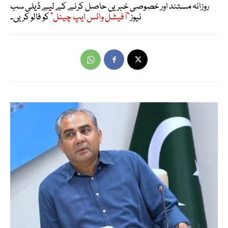
روزانہ مستند اور خصوصی خبریں حاصل کرنے کے لیے ڈیلی سب
نیوز
"آفیشل واٹس ایپ چینل"
کو فالو کریں۔