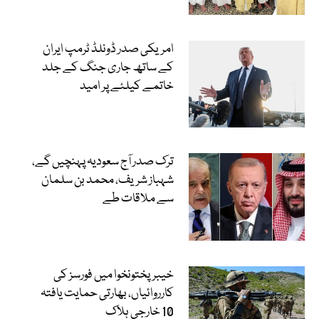
امریکی صدر ڈونلڈ ٹرمپ ایران
کے ساتھ جاری جنگ کے جلد
خاتمے کیلئے پر امید
ترک صدر آج سعودیہ پہنچیں گے،
شہباز شریف، محمد بن سلمان
سے ملاقات طے
خیبرپختونخوا میں فورسز کی
کارروائیاں، بھارتی حمایت یافتہ
10 خارجی ہلاک