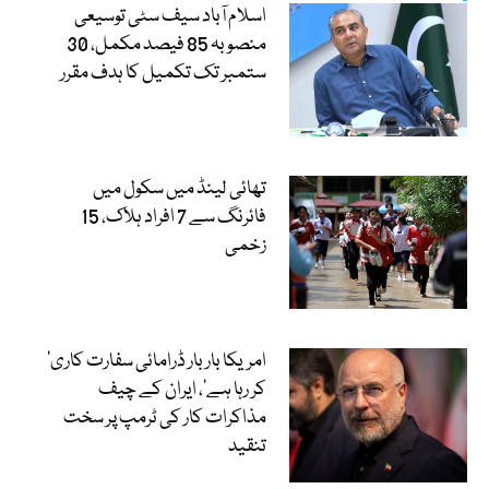
اسلام آباد سیف سٹی توسیعی
منصوبہ 85 فیصد مکمل، 30
ستمبر تک تکمیل کا ہدف مقرر
تھائی لینڈ میں سکول میں
فائرنگ سے 7 افراد ہلاک، 15
زخمی
’امریکا بار بار ڈرامائی سفارت کاری
کر رہا ہے‘، ایران کے چیف
مذاکرات کار کی ٹرمپ پر سخت
تنقید