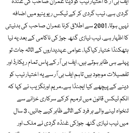
ایف بی آر کا اختیار نیب کو دینا عمران صاحب کی غنڈہ
گردی ہے، نیب گردی کر کے ٹیکس ریوینیو میں اضافہ
نہیں ہوتا، 2001 سے اطلاق کرنا عمران صاحب کی بدنیتی
کا اظہار ہے، نیب نیازی گٹھ جوڑ کی ناکامی کے بعد یہ نیا
ہتھکنڈا ختیار کیاگیا، عوامی عہدیداروں کے اثاثہ جات تو
پہلے ہی ظاہر ہوتے ہیں، ایف بی آر کے پاس تمام ریکارڈ اور
تفصیلات موجود ہیں تاہم ایف بی آر سے یہ اختیار نیب کو
دینے کے پیچھے کیا ایجنڈا ہے۔مریم اورنگزیب نے کہا کہ
انکم ٹیکس قانون میں ترمیم کرکے سرکاری خزانے سے
تنخواہ لینے والے ہر فرد کے اثاثے ظاہر کیے جائیں، 3 سال
میں نیب نیازی گٹھ جوڑکی غنڈہ گردی نے ملک اور