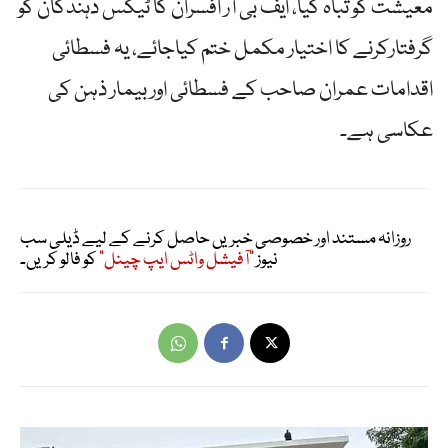
معیشت کو تباہ کیا، ایف بی آر افسران کا ٹیکس دہندگان کو
گرفتارکرنے کا اختیار مکمل ختم کیاجائے، یہ فسطائی
اقدامات عمران صاحب کے فسطائی اور بیمار ذہن کی
عکاسی ہے۔
روزانہ مستند اور خصوصی خبریں حاصل کرنے کے لیے ڈیلی سب
نیوز
"آفیشل واٹس ایپ چینل"
کو فالو کریں۔