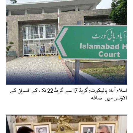
اسلام آباد ہائیکورٹ: گریڈ 17 سے گریڈ 22 تک کے افسران کے
الاؤنس میں اضافہ