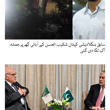
سابق بنگلادیشی کپتان شکیب الحسن کے آبائی گھر پر حملہ،
آگ لگا دی گئی