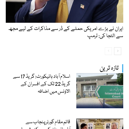
ایران نے بڑے امریکی حملے کے ڈر سے مذاکرات کے لیے مجھ
سے التجا کی: ٹرمپ
تازہ ترین
اسلام آباد ہائیکورٹ: گریڈ 17 سے
گریڈ 22 تک کے افسران کے
الاؤنس میں اضافہ
قائم مقام گورنر پنجاب سے