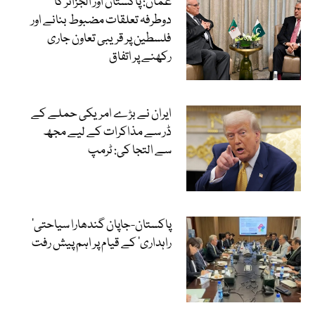
عمان: پاکستان اور الجزائر کا
دوطرفہ تعلقات مضبوط بنانے اور
فلسطین پر قریبی تعاون جاری
رکھنے پر اتفاق
ایران نے بڑے امریکی حملے کے
ڈر سے مذاکرات کے لیے مجھ
سے التجا کی: ٹرمپ
‘پاکستان-جاپان گندھارا سیاحتی
راہداری’ کے قیام پر اہم پیش رفت