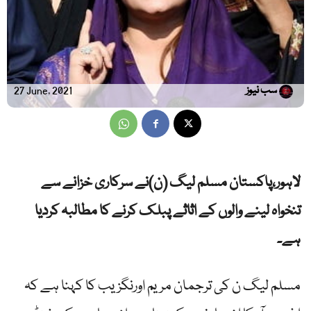
سب نیوز
27 June, 2021
لاہور،پاکستان مسلم لیگ (ن)نے سرکاری خزانے سے
تنخواہ لینے والوں کے اثاثے پبلک کرنے کا مطالبہ کردیا
ہے۔
مسلم لیگ ن کی ترجمان مریم اورنگزیب کا کہنا ہے کہ