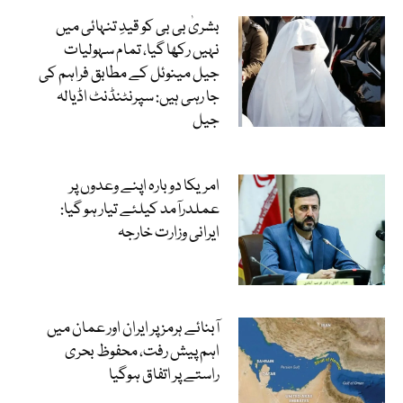
بشریٰ بی بی کو قیدِ تنہائی میں
نہیں رکھا گیا، تمام سہولیات
جیل مینوئل کے مطابق فراہم کی
جا رہی ہیں: سپرنٹنڈنٹ اڈیالہ
جیل
امریکا دوبارہ اپنے وعدوں پر
عملدرآمد کیلئے تیار ہو گیا:
ایرانی وزارت خارجہ
آبنائے ہرمز پر ایران اور عمان میں
اہم پیش رفت، محفوظ بحری
راستے پر اتفاق ہوگیا