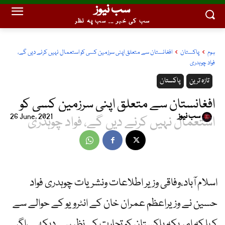
سب نیوز
سب کی خبر ... سب پہ نظر
ہوم
پاکستان
افغانستان سے متعلق اپنی سرزمین کسی کو استعمال نہیں کرنے دیں گے،
فواد چوہدری
تازہ ترین
پاکستان
افغانستان سے متعلق اپنی سرزمین کسی کو
سب نیوز
26 June, 2021
استعمال نہیں کرنے دیں گے، فواد چوہدری
اسلام آباد،وفاقی وزیر اطلاعات ونشریات چوہدری فواد
حسین نے وزیراعظم عمران خان کے انٹرویو کے حوالے سے
کہا کہ امریکہ پاکستان کو تجارت کی نظر سے دیکھے ،اگر