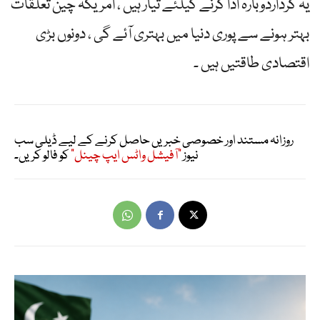
یہ کرداردوبارہ ادا کرنے کیلئے تیار ہیں ، امریکہ چین تعلقات
بہتر ہونے سے پوری دنیا میں بہتری آئے گی ، دونوں بڑی
اقتصادی طاقتیں ہیں ۔
روزانہ مستند اور خصوصی خبریں حاصل کرنے کے لیے ڈیلی سب
نیوز
"آفیشل واٹس ایپ چینل"
کو فالو کریں۔