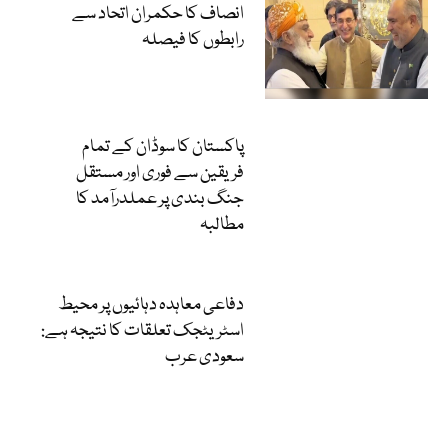
انصاف کا حکمران اتحاد سے
رابطوں کا فیصلہ
پاکستان کا سوڈان کے تمام
فریقین سے فوری اور مستقل
جنگ بندی پر عملدرآمد کا
مطالبہ
دفاعی معاہدہ دہائیوں پر محیط
اسٹریٹجک تعلقات کا نتیجہ ہے:
سعودی عرب