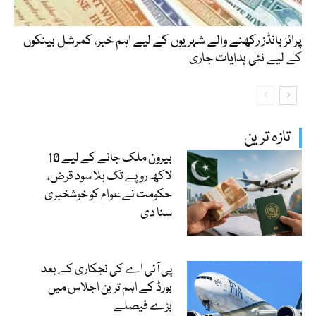
پرائز بانڈز رکھنے والے شہریوں کے لیے اہم خبر، کمرشل بینکوں
کے لیے نئی ہدایات جاری
تازہ ترین
بیرون ملک جانے کے لیے 10
لاکھ روپے تک بلا سود قرض،
حکومت نے عوام کو خوشخبری
سنا دی
پی آئی اے کی نجکاری کے بعد
بورڈ کے اہم ترین اجلاس میں
بڑے فیصلے