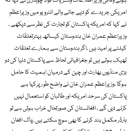
ہوئے وفاقی وزیر اطلاعات ونشریات فواد چوہدری نے کہا کہ
امریکی جریدے کو دیے جانے والے انٹرویو میں وزیراعظم
نے کہا کہ امریکہ پاکستان کو تجارت کی نظر سے دیکھے ،
وزیراعظم عمران خان ہندوستان کیساتھ بہترتعلقات
کیلئے پر امید ہیں ،اگر ہندوستان سے ہمارے تعلقات
ٹھیک ہوتے ہیں تو جغرافیائی لحاظ سے پاکستان دنیا کی دو
بڑی منڈیوں بھارت اور چین کے درمیان اہمیت کا حامل
ہوگا ،وزیراعظم عمران خان نے واضح طو رپرکہا ہے
پاکستان کی سرحد امریکہ اور طالبان کو استعمال نہیں
کرنے دیں گے ، افغانستان کی صورتحال خراب ہوتی ہے تو
بارڈر مکمل بند کرنے کا بھی سوچ سکتے ہیں ،پاک افغان