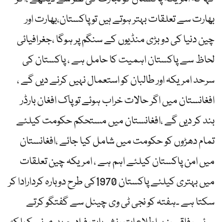
بھارت سے تعلقات بہتر ہوتے ہیں تو پاکستان،بھارت اور
چین دنیا کی دو بڑی منڈیوں کے سنگم پر ہوگا ،جغرافیائی
لحاظ سے پاکستان اہمیت کا حامل ہے ، پاکستان کی
سرحد امریکہ اور طالبان کو استعمال نہیں کرنے دیں گے ،
افغانستان میں اگر حالات خراب ہوئے تو پاک افغان بارڈر
بند کر دیں گے ،افغانستان میں مستحکم حکومت کیلئے
تمام دھڑوں کو حکومت میں شامل کیا جائے ،افغانستان
میں امن پاکستان کیلئے اہم ہے ، امریکہ چین تعلقات
میں بہتری کیلئے پاکستان 1970کی طرح دوبارہ کردارادا کر
سکتا ہے ۔ہفتہ کو نجی ٹی وی چینل سے گفتگو کرتے