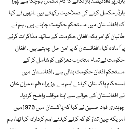
بارڈر پر 90فیصد باڑ لگانے کا کام مکمل ہوچکا ہے ،پورا
بارڈر مکمل کرنے کی صلاحیت رکھتے ہیں ۔انہوں نے کہا
کہ افغانستان میں مستحکم حکومت چاہتے ہیں ، ہم نے
طالبان کو امریکہ افغان حکومت کے ساتھ مذاکرات کرنے
پر آمادہ کیا ،افغانستان کا پر امن حل چاہتے ہیں ، افغان
حکومت نے تمام متخارب دھڑکوں کو شامل کر کے
مستحکم افغان حکومت بنائی ہے ، افغانستان میں
استحکام پاکستان کیلئے اہم ہے ،وزیراعظم عمران خان
نے افغانستان کے حوالے سے اپنا موقف واضح کردیا۔
چوہدری فواد حسین نے کہا کہ پاکستان میں 1970میں
امریکہ چین تناؤ کو کم کرنے کیلئے اہم کردارادا کیا تھا، ہم