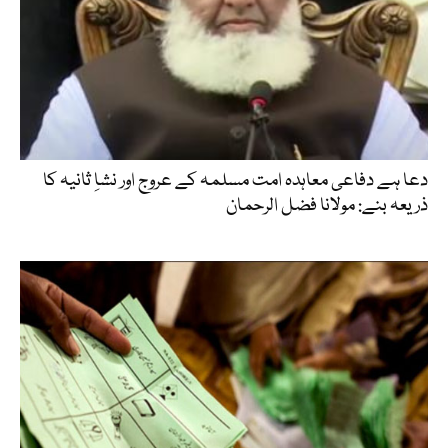
دعا ہے دفاعی معاہدہ امت مسلمہ کے عروج اور نشاِ ثانیہ کا
ذریعہ بنے: مولانا فضل الرحمان