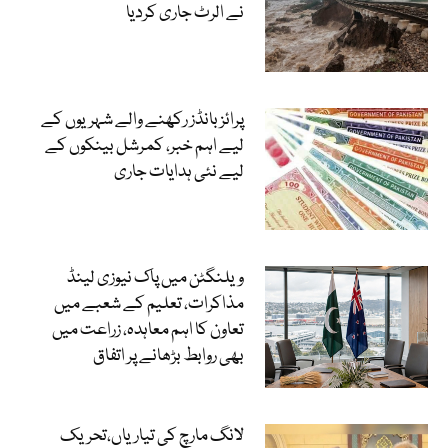
نے الرٹ جاری کردیا
پرائز بانڈز رکھنے والے شہریوں کے
لیے اہم خبر، کمرشل بینکوں کے
لیے نئی ہدایات جاری
ویلنگٹن میں پاک نیوزی لینڈ
مذاکرات، تعلیم کے شعبے میں
تعاون کا اہم معاہدہ، زراعت میں
بھی روابط بڑھانے پر اتفاق
لانگ مارچ کی تیاریاں،تحریک