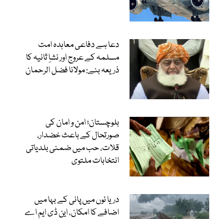
دعا ہے دفاعی معاہدہ امت
مسلمہ کے عروج اور نشاِ ثانیہ کا
ذریعہ بنے: مولانا فضل الرحمان
بلوچستان؛ امن و امان کی
صورتحال کے باعث خضدار،
قلات، حب میں ضمنی بلدیاتی
انتخابات ملتوی
دریا ئوں میں پانی کے بہا میں
اضافے کا امکان، این ڈی ایم اے