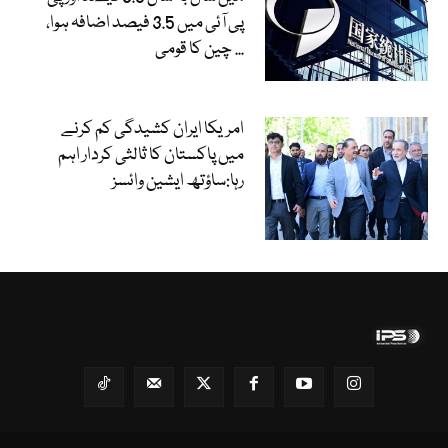
پی آئی میں 3.5 فیصد اضافہ ہوا،
چین کا قومی...
امریکا ایران کشیدگی کم کرنے
میں پاکستان کا ثالثی کردار اہم
رہا:ساؤتھ ایشین وائسز