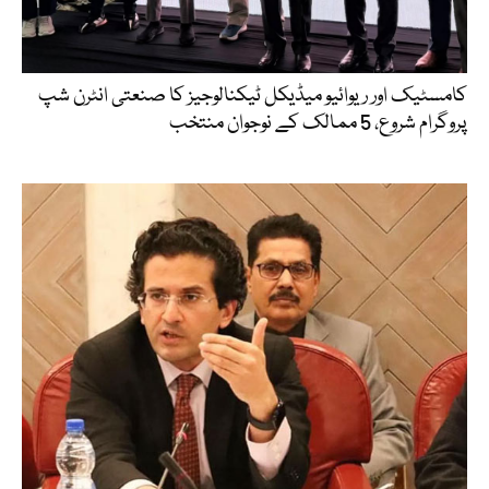
کامسٹیک اور ریوائیو میڈیکل ٹیکنالوجیز کا صنعتی انٹرن شپ
پروگرام شروع، 5 ممالک کے نوجوان منتخب