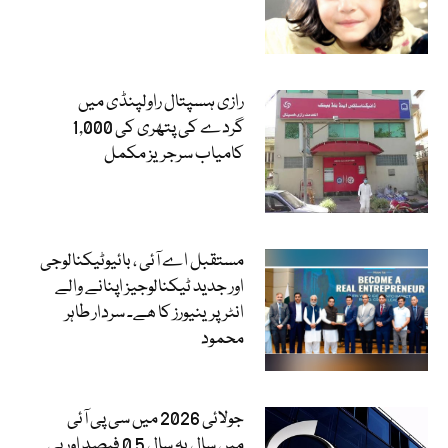
رازی ہسپتال راولپنڈی میں
گردے کی پتھری کی 1,000
کامیاب سرجریز مکمل
مستقبل اے آئی ، بائیوٹیکنالوجی
اور جدید ٹیکنالوجیز اپنانے والے
انٹرپرینیورز کا ھے۔ سردار طاہر
محمود
جولائی 2026 میں سی پی آئی
میں سال بہ سال 0.5 فیصد اور پی