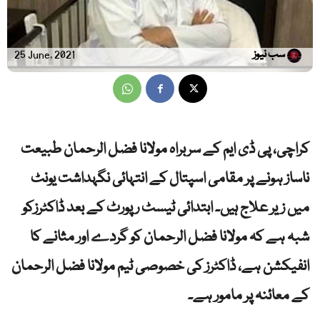
سب نیوز
25 June, 2021
کراچی، پی ڈی ایم کے سربراہ مولانا فضل الرحمان طبیعت
ناساز ہونے پر مقامی اسپتال کے انتہائی نگہداشت یونٹ
میں زیر علاج ہیں۔ ابتدائی ٹیسٹ رپورٹ کے بعد ڈاکٹرزکو
شبہ ہے کہ مولانا فضل الرحمان کو گردے اور مثانے کا
انفیکشن ہے، ڈاکٹرز کی خصوصی ٹیم مولانا فضل الرحمان
کے معائنہ پر مامور ہے۔