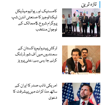
تازہ ترین
کامسٹیک اور ریوائیو میڈیکل
ٹیکنالوجیز کا صنعتی انٹرن شپ
پروگرام شروع، 5 ممالک کے
نوجوان منتخب
ترکش پیٹرولیم پاکستان کے
سمندروں میں آف شور ڈرلنگ
کرنے جا رہی ہے: علی پرویز
امریکی نائب صدر کا ایران کے
ساتھ مذاکرات میں پیشرفت کا
دعویٰ