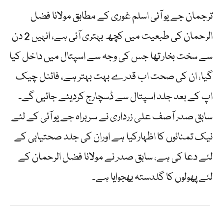
ترجمان جے یو آئی اسلم غوری کے مطابق مولانا فضل
الرحمان کی طبعیت میں کچھ بہتری آئی ہے، انہیں 2 دن
سے سخت بخار تھا جس کی وجہ سے اسپتال میں داخل کیا
گیا، ان کی صحت اب قدرے بہت بہتر ہے، فائنل چیک
اپ کے بعد جلد اسپتال سے ڈسچارج کردیئے جائیں گے۔
سابق صدر آصف علی زرداری نے سربراہ جے یو آئی کے لئے
نیک تمنائوں کا اظہارکیا ہے اوران کی جلد صحتیابی کے
لئے دعا کی ہے، سابق صدر نے مولانا فضل الرحمان کے
لئے پھولوں کا گلدستہ بھجوایا ہے۔