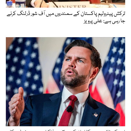
ترکش پیٹرولیم پاکستان کے سمندروں میں آف شور ڈرلنگ کرنے
جا رہی ہے: علی پرویز