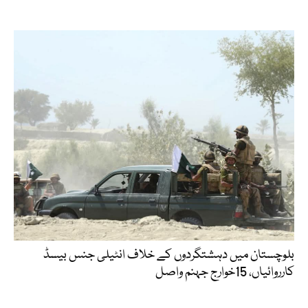
بلوچستان میں دہشتگردوں کے خلاف انٹیلی جنس بیسڈ
کارروائیاں، 15خوارج جہنم واصل