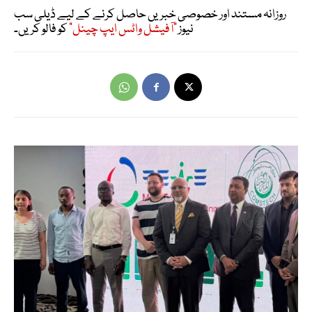
روزانہ مستند اور خصوصی خبریں حاصل کرنے کے لیے ڈیلی سب
نیوز
"آفیشل واٹس ایپ چینل"
کو فالو کریں۔