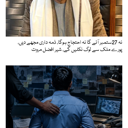
نہ 27ستمبر آئے گا نہ احتجاج ہوگا، ذمہ داری مجھے دیں،
پورے ملک سے لوگ نکلیں گے، شیر افضل مروت