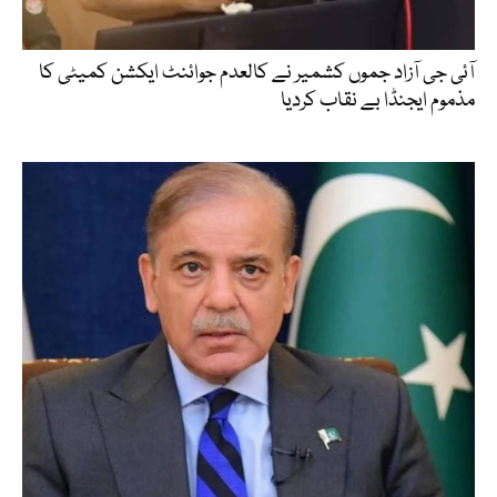
آئی جی آزاد جموں کشمیر نے کالعدم جوائنٹ ایکشن کمیٹی کا
مذموم ایجنڈا بے نقاب کردیا