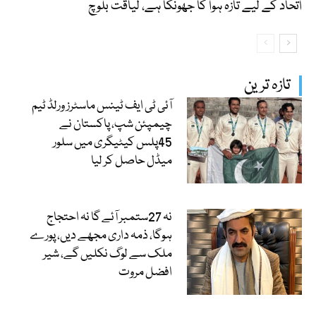
اتحاد کے لیے تازہ ہوا کا جھونکا ہے، لیاقت بلوچ
تازہ ترین
آئی ٹی ایف ٹینس ماسٹرز ورلڈ ٹیم
چیمپئن شپ، پاکستان نے
45پلس کیٹیگری میں سلور
میڈل حاصل کر لیا
نہ 27ستمبر آئے گا نہ احتجاج
ہوگا، ذمہ داری مجھے دیں، پورے
ملک سے لوگ نکلیں گے، شیر
افضل مروت