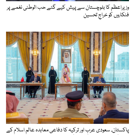
وزیراعظم کا بلوچستان سے پیش کیے گئے حب الوطنی نغمے پر
فنکاروں کو خراجِ تحسین
پاکستان، سعودی عرب اور ترکیہ کا دفاعی معاہدہ عالم اسلام کے