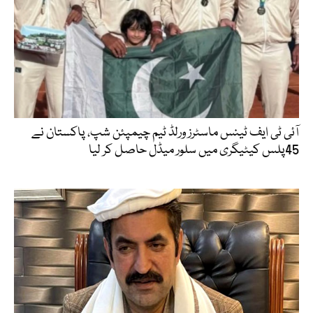
آئی ٹی ایف ٹینس ماسٹرز ورلڈ ٹیم چیمپئن شپ، پاکستان نے
45پلس کیٹیگری میں سلور میڈل حاصل کر لیا