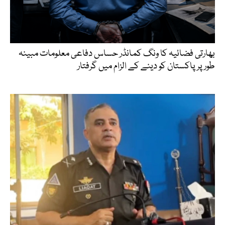
بھارتی فضائیہ کا ونگ کمانڈر حساس دفاعی معلومات مبینہ
طور پر پاکستان کو دینے کے الزام میں گرفتار