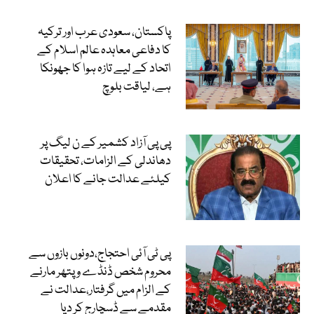
پاکستان، سعودی عرب اور ترکیہ
کا دفاعی معاہدہ عالم اسلام کے
اتحاد کے لیے تازہ ہوا کا جھونکا
ہے، لیاقت بلوچ
پی پی آزاد کشمیر کے ن لیگ پر
دھاندلی کے الزامات، تحقیقات
کیلئے عدالت جانے کا اعلان
پی ٹی آئی احتجاج،دونوں بازوں سے
محروم شخص ڈنڈے و پتھر مارنے
کے الزام میں گرفتار،عدالت نے
مقدمے سے ڈسچارج کر دیا