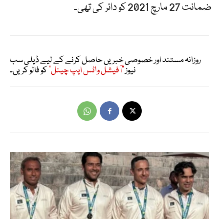
ضمانت 27 مارچ 2021 کو دائر کی تھی۔
روزانہ مستند اور خصوصی خبریں حاصل کرنے کے لیے ڈیلی سب
نیوز
"آفیشل واٹس ایپ چینل"
کو فالو کریں۔