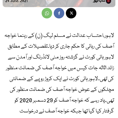
سب نیوز
24 June, 2021
لاہور،احتساب عدالت نے مسلم لیگ (ن) کے رہنما خواجہ
آصف کی رہائی کا حکم جاری کر دیا۔تفصیلات کے مطابق
لاہور ہائی کورٹ نے گزشتہ روز منی لانڈرنگ اور آمدن سے
زائد اثاثہ جات کیس میں خواجہ آصف کی ضمانت منظور
کی تھی۔لاہور ہائی کورٹ نے ایک کروڑ روپے کے ضمانتی
مچلکوں کے عوض خواجہ آصف کی ضمانت منظور کی
تھی۔یاد رہے کہ خواجہ آصف کو 29 دسمبر 2020 کو
گرفتار کیا گیا تھا جبکہ خواجہ آصف نے درخواست