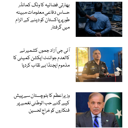
بھارتی فضائیہ کا ونگ کمانڈر
حساس دفاعی معلومات مبینہ
طور پر پاکستان کو دینے کے الزام
میں گرفتار
آئی جی آزاد جموں کشمیر نے
کالعدم جوائنٹ ایکشن کمیٹی کا
مذموم ایجنڈا بے نقاب کردیا
وزیراعظم کا بلوچستان سے پیش
کیے گئے حب الوطنی نغمے پر
فنکاروں کو خراجِ تحسین