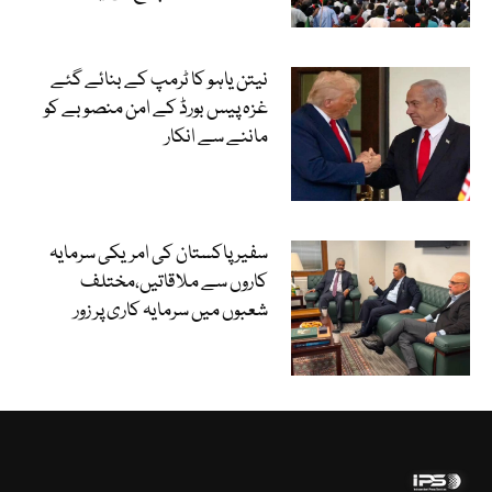
نیتن یاہو کا ٹرمپ کے بنائے گئے
غزہ پیس بورڈ کے امن منصوبے کو
ماننے سے انکار
سفیر پاکستان کی امریکی سرمایہ
کاروں سے ملاقاتیں،مختلف
شعبوں میں سرمایہ کاری پر زور