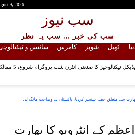
gust 9, 2026
سب نیوز
سب کی خبر ... سب پہ نظر
نیا
کھیل
شوبز
کامرس
سائنس و ٹیکنالوجی
یکنالوجیز کا صنعتی انٹرن شپ پروگرام شروع، 5 ممالک کے نوجوان منتخب
 بھارت سے متعلق حصہ سنسر کردیا، پاکستان نے وضاحت مانگ لی
عظم کے انٹرویو کا بھارت