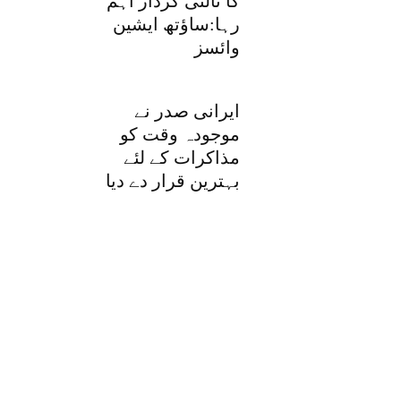
کا ثالثی کردار اہم
رہا:ساؤتھ ایشین
وائسز
ایرانی صدر نے
موجودہ وقت کو
مذاکرات کے لئے
بہترین قرار دے دیا