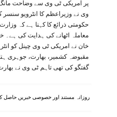
پر امریکی ٹی وی سے وضاحت مانگ 
وی نے وزیراعظم کا انٹرویو سنسر ک
حکومتی ذرائع کا کہنا ہے کہ وزار
معاملہ اٹھانے کی ہدایت کی ہے۔ خ
خان نے امریکی ٹی وی چینل کو انٹر
مقبوضہ کشمیر، بھارت، جوہری ہتھی
گفتگو کی تھی تاہم ٹی وی نے بھار
روزانہ مستند اور خصوصی خبریں حاصل کر