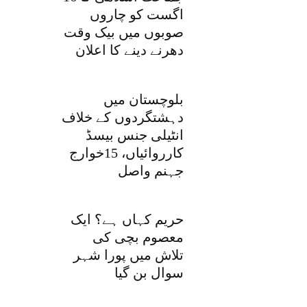
اگست کو چاروں
صوبوں میں بیک وقت
دھرنے دینے کا اعلان
بلوچستان میں
دہشتگردوں کے خلاف
انٹیلی جنس بیسڈ
کارروائیاں، 15خوارج
جہنم واصل
حریم کہاں ہے؟ ایک
معصوم بچی کی
تلاش میں پورا شہر
سوال بن گیا