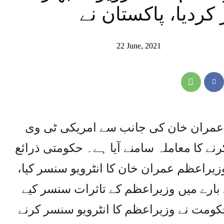
دیا، پاکستان نے
22 June, 2021
م عمران خان کی جانب سے امریکی ٹی وی
رنے کا معاملہ سامنے آیا ہے۔ حکومتی ذرائع
یراعظم عمران خان کا انٹرویو سنسر کیا،
ے بارے میں وزیراعظم کے تاثرات سنسر کیے
حکومت نے وزیراعظم کا انٹرویو سنسر کرنے