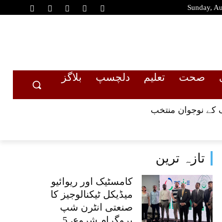
Sunday, Au
صحت
تعلیم
دلچسپ
بلاگز
تازہ ترین
کامسٹیک اور ریوائیو
میڈیکل ٹیکنالوجیز کا
صنعتی انٹرن شپ
پروگرام شروع، 5