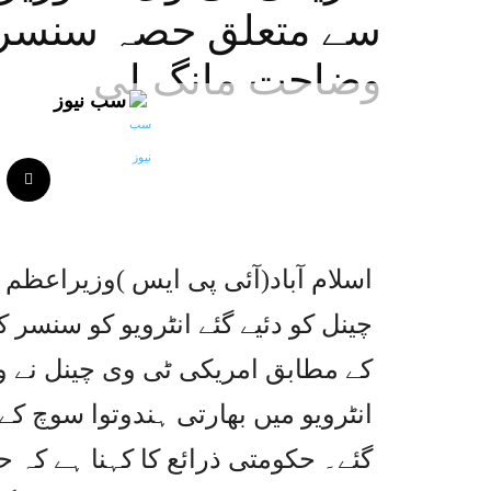
سے متعلق حصہ سنسر کر
وضاحت مانگ لی
سب نیوز
اسلام آباد(آئی پی ایس )وزیراعظ
چینل کو دئیے گئے انٹرویو کو سنسر ک
کے مطابق امریکی ٹی وی چینل نے وز
انٹرویو میں بھارتی ہندوتوا سوچ ک
گئے۔ حکومتی ذرائع کا کہنا ہے کہ 