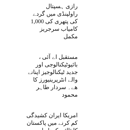
رازی ہسپتال
راولپنڈی میں گردے
کی پتھری کی 1,000
کامیاب سرجریز
مکمل
مستقبل اے آئی ،
بائیوٹیکنالوجی اور
جدید ٹیکنالوجیز اپنانے
والے انٹرپرینیورز کا
ھے۔ سردار طاہر
محمود
امریکا ایران کشیدگی
کم کرنے میں پاکستان