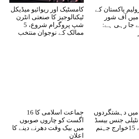
ولیم پاکستان کے
کامسٹیک اور ریوائیو میڈیکل
یں آف شور
ٹیکنالوجیز کا صنعتی انٹرن
ے جا رہی ہے:
شپ پروگرام شروع، 5
ممالک کے نوجوان منتخب
میں دہشتگردوں
جماعت اسلامی کا 16
نٹیلی جنس بیسڈ
اگست کو چاروں صوبوں
کارروائیاں، 15خوارج جہنم
میں بیک وقت دھرنے دینے کا
اعلان