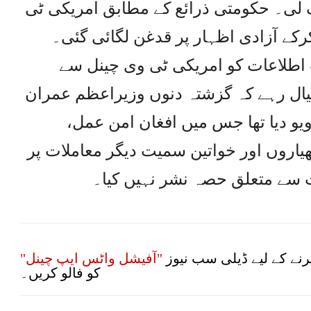
لی۔ حکومتی ذرائع کے مطابق امریکی ٹی
رکے آزادی اظہار پر قدغن لگائی گئی۔
ت اطلاعات کو امریکی ٹی وی چینل سے
یال رہے کہ گزشتہ دنوں وزیراعظم عمران
ویو دیا تھا جس میں افغان امن عمل،
اروں اور خواتین سمیت دیگر معاملات پر
ت سے متعلق حصہ نشر نہیں کیا۔
نے کے لیے ڈیلی سب نیوز
"آفیشل واٹس ایپ چینل"
کو فالو کریں۔