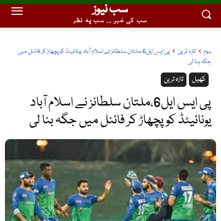
سب نیوز
سب کی خبر ... سب پہ نظر
ہوم
تازہ ترین
پی ایس ایل6،ملتان سلطانز نے اسلام آباد یونائیٹڈ کو پچھاڑ کر فائنل میں
جگہ بنا لی
کھیل
تازہ ترین
پی ایس ایل6،ملتان سلطانز نے اسلام آباد
یونائیٹڈ کو پچھاڑ کر فائنل میں جگہ بنا لی