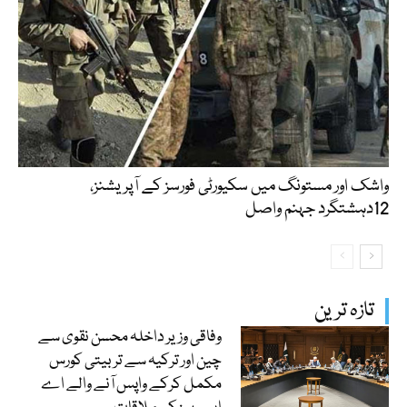
واشک اور مستونگ میں سکیورٹی فورسز کے آپریشنز،
12دہشتگرد جہنم واصل
تازہ ترین
وفاقی وزیر داخلہ محسن نقوی سے
چین اور ترکیہ سے تربیتی کورس
مکمل کرکے واپس آنے والے اے