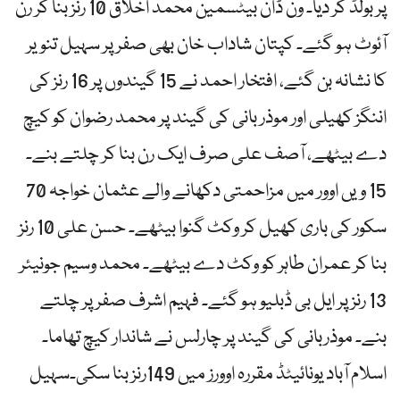
پر بولڈ کر دیا۔ ون ڈان بیٹسمین محمد اخلاق 10 رنز بنا کر رن
آئوٹ ہو گئے۔ کپتان شاداب خان بھی صفر پر سہیل تنویر
کا نشانہ بن گئے، افتخار احمد نے 15 گیندوں پر 16 رنز کی
اننگز کھیلی اور موذر بانی کی گیند پر محمد رضوان کو کیچ
دے بیٹھے، آصف علی صرف ایک رن بنا کر چلتے بنے۔
15 ویں اوور میں مزاحمتی دکھانے والے عثمان خواجہ 70
سکور کی باری کھیل کر وکٹ گنوا بیٹھے۔ حسن علی 10 رنز
بنا کر عمران طاہر کو وکٹ دے بیٹھے۔ محمد وسیم جونیئر
13 رنز پر ایل بی ڈبلیو ہو گئے۔ فہیم اشرف صفر پر چلتے
بنے۔ موذربانی کی گیند پر چارلس نے شاندار کیچ تھاما۔
اسلام آباد یونائیٹڈ مقررہ اوورز میں 149رنز بنا سکی۔سہیل