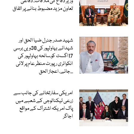
وزیر دفاع کی ملاقات، دفاعی
تعاون مزید مضبوط بنانے پر اتفاق
شہید صدر جنرل ضیا الحق اور
شہدائے بہاولپور کی 38ویں برسی
17اگست کو،سانحہ بہاولپور کی
انکوائری رپورٹ منظر عام پر لائی
جائے، اعجاز الحق...
امریکی سفارتخانے کی جانب سے
زرعی ٹیکنالوجی کے شعبے میں
پاک امریکہ اشتراک کے مواقع
اجاگر