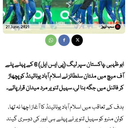
سب نیوز
21 June, 2021
ابو ظہبی ،پاکستان سپر لیگ (پی ایس ایل) 6 کے پہلے پلے
آف میچ میں ملتان سلطانز نے اسلام آباد یونائیٹڈ کو پچھاڑ
کر فائنل میں جگہ بنا لی، سہیل تنویر مرد میدان قرار پائے۔
ہدف کے تعاقب میں اسلام آباد یونائیٹڈ کا آغاز اچھا نہ تھا،
کولن منرو کو سہیل تنویر نے پہلے ہی اوور کی دوسری گیند