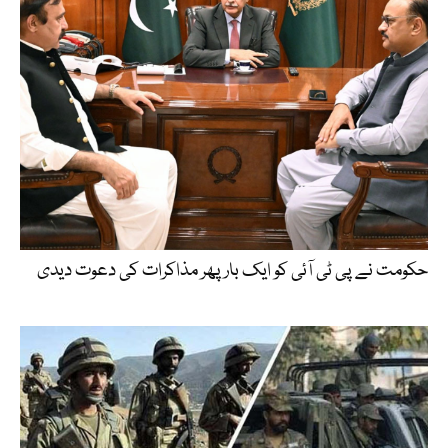
حکومت نے پی ٹی آئی کو ایک بارپھر مذاکرات کی دعوت دیدی