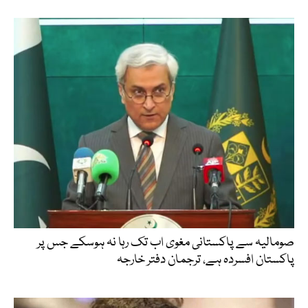
صومالیہ سے پاکستانی مغوی اب تک رہا نہ ہوسکے جس پر
پاکستان افسردہ ہے، ترجمان دفتر خارجہ