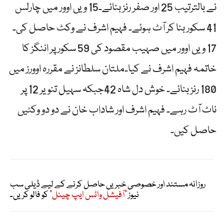
نے بالترتیب 25 اور صفر رنز بنائے۔15 ویں اوور میں چارلس
41 سکور بنا کر آٹ ہوئے۔ فہیم اشرف نے وکٹ حاصل کی۔
17 ویں اوور میں صہیب مقصود کی 59 سکور پر اننگز کا
خاتمہ فہیم اشرف نے کیا۔ملتان سلطانز نے مقررہ اوورز میں
180 رنز بنائے۔ خوش دل شاہ 42جبکہ سہیل تنویر 12 پر
ناٹ آٹ رہے۔ فہیم اشرف اور شاداب خان نے دو دو وکٹیں
حاصل کیں۔
روزانہ مستند اور خصوصی خبریں حاصل کرنے کے لیے ڈیلی سب
نیوز
"آفیشل واٹس ایپ چینل"
کو فالو کریں۔