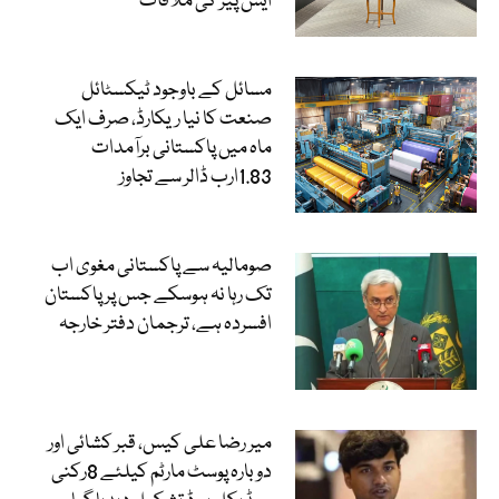
ایس پیز کی ملاقات
مسائل کے باوجود ٹیکسٹائل
صنعت کا نیا ریکارڈ، صرف ایک
ماہ میں پاکستانی برآمدات
1.83ارب ڈالر سے تجاوز
صومالیہ سے پاکستانی مغوی اب
تک رہا نہ ہوسکے جس پر پاکستان
افسردہ ہے، ترجمان دفتر خارجہ
میر رضا علی کیس، قبر کشائی اور
دوبارہ پوسٹ مارٹم کیلئے 8رکنی