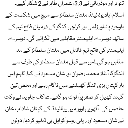
تنویر اور موذربانی نے 3.3، عمران طاہر نے 2 شکار کیے۔
اسلام آباد یونائیٹڈ ملتان سلطانز سے میچ میں شکست کے
باوجود پشاور زلمی اور کراچی کنگز کے درمیان فاتح ٹیم کے
ساتھ دوسرے ایلیمنٹر مقابلے میں ٹکرائے گی۔ دوسرے
ایلیمنٹر کی فاتح ٹیم فائنل میں ملتان سلطانز کے مد
مقابل ہو گی۔اس سے قبل ملتان سلطانز کی طرف سے
اننگزکا آغاز محمد رضوان اور شان مسعود نے کیا، تاہم اس
بار کپتان بڑی اننگز کھیلنے میں ناکام رہے اور محض تین
گیند کھیل کر صفر پر آئوٹ ہو گئے، عاکف جاوید نے وکٹ
حاصل کی۔ آٹھویں اوور میں یونائیٹڈ کے کپتان شاداب خان
نے شان مسعود اور ریلی روسو کو ایل بی ڈبلیو کر دیا، دونوں