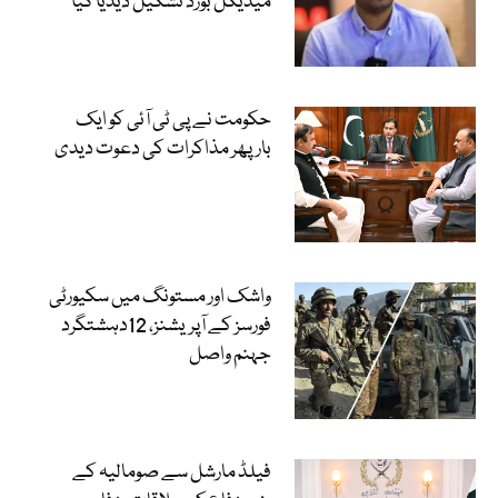
میڈیکل بورڈ تشکیل دیدیا گیا
حکومت نے پی ٹی آئی کو ایک
بارپھر مذاکرات کی دعوت دیدی
واشک اور مستونگ میں سکیورٹی
فورسز کے آپریشنز، 12دہشتگرد
جہنم واصل
فیلڈ مارشل سے صومالیہ کے