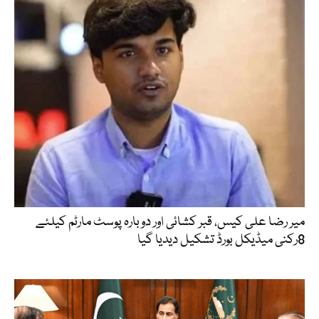
میر رضا علی کیس، قبر کشائی اور دوبارہ پوسٹ مارٹم کیلئے
8رکنی میڈیکل بورڈ تشکیل دیدیا گیا