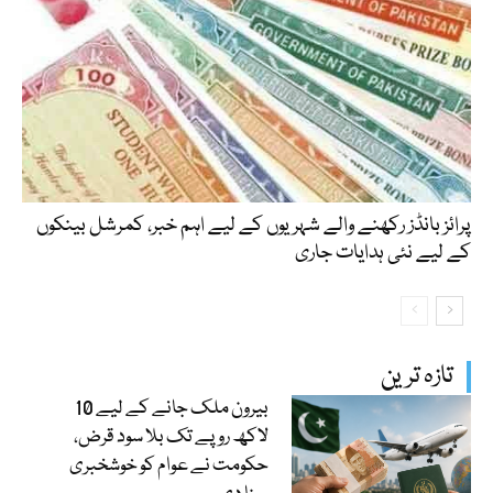
پرائز بانڈز رکھنے والے شہریوں کے لیے اہم خبر، کمرشل بینکوں
کے لیے نئی ہدایات جاری
تازہ ترین
بیرون ملک جانے کے لیے 10
لاکھ روپے تک بلا سود قرض،
حکومت نے عوام کو خوشخبری