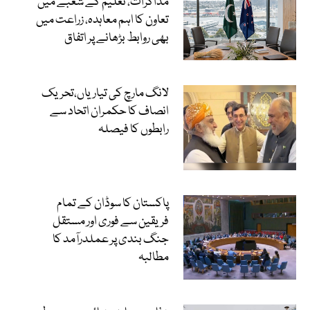
مذاکرات، تعلیم کے شعبے میں
تعاون کا اہم معاہدہ، زراعت میں
بھی روابط بڑھانے پر اتفاق
لانگ مارچ کی تیاریاں،تحریک
انصاف کا حکمران اتحاد سے
رابطوں کا فیصلہ
پاکستان کا سوڈان کے تمام
فریقین سے فوری اور مستقل
جنگ بندی پر عملدرآمد کا
مطالبہ