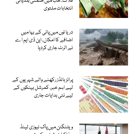
قلات، حب میں ضمنی بلدیاتی
انتخابات ملتوی
دریا ئوں میں پانی کے بہا میں
اضافے کا امکان، این ڈی ایم اے
نے الرٹ جاری کردیا
پرائز بانڈز رکھنے والے شہریوں کے
لیے اہم خبر، کمرشل بینکوں کے
لیے نئی ہدایات جاری
ویلنگٹن میں پاک نیوزی لینڈ