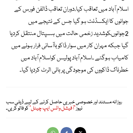
اسلام آباد میں تعاقب کیا،دوران تعاقب ڈالفن فورس کے
جوانوں کا ایکسڈنٹ ہو گیا جس کے نتیجے میں
2جوانوںکوشدید زخمی حالت میں ہسپتال منتقل کردیا
گیا جبکہ مہران کار میں سوار ڈاکو باآسانی فرار ہونے میں
کامیاب ہوگئے ۔اسلام آباد پولیس کواسلام آباد میں
خطرناک ڈاکووں کی موجودگی پر ہائی الرٹ کردیا گیا۔
روزانہ مستند اور خصوصی خبریں حاصل کرنے کے لیے ڈیلی سب
نیوز
"آفیشل واٹس ایپ چینل"
کو فالو کریں۔