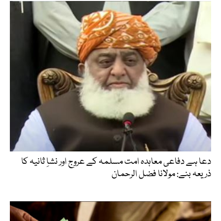
دعا ہے دفاعی معاہدہ امت مسلمہ کے عروج اور نشاِ ثانیہ کا
ذریعہ بنے: مولانا فضل الرحمان