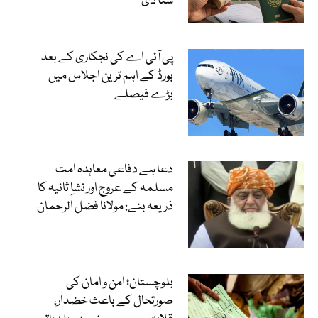
سنا دی
پی آئی اے کی نجکاری کے بعد
بورڈ کے اہم ترین اجلاس میں
بڑے فیصلے
دعا ہے دفاعی معاہدہ امت
مسلمہ کے عروج اور نشاِ ثانیہ کا
ذریعہ بنے: مولانا فضل الرحمان
بلوچستان؛ امن و امان کی
صورتحال کے باعث خضدار،