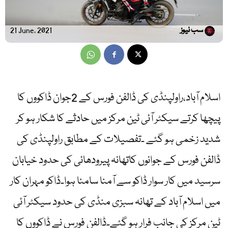
سب نیوز
21 June, 2021
اسلام آباد،راولپنڈی کی ڈالفن فورس کے 2جوان ڈاکووں کا
پیچھا کرتے سیکٹر آئی ٹین مرکز میں حادثے کا شکار ہو کر
شدید زخمی ہو گئے ۔تفصیلات کے مطابق راولپنڈی کی
ڈالفن فورس کے جوانوں کاتھانہ پیرودھائی کی حدود خیابان
سرسید میں کار سوار ڈاکو سے آمنا سامنا ہوا۔ڈاکو مہران کار
میں اسلام آباد کے تھانہ سبزی منڈی کی حدود سیکٹر آئی
ٹین مرکز کی جانب فرار ہو گئے۔ڈالفن فورس نے ڈاکووں کا