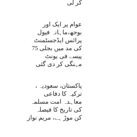
کر لی
عوام پر ایک اور
بوجھ،ماہانہ فیول
پرائس ایڈجسٹمنٹ
کی مد میں بجلی 75
پیسے فی یونٹ
مہنگی کر دی گئی
پاکستان، سعودیہ ،
ترکیہ کا دفاعی
معاہدہ امت مسلمہ
کی تاریخ کا فیصلہ
کن موڑ ہے، مریم نواز