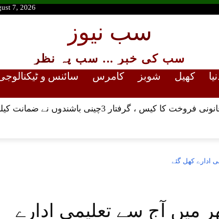
gust 7, 2026
سب نیوز
سب کی خبر ... سب پہ نظر
نیا
کھیل
شوبز
کامرس
سائنس و ٹیکنالوجی
رفتار 3چینی باشندوں نے ضمانت کیلئے ہائیکورٹ سے رجوع کر لیا
 ادارے کھل گئے
میں آج سے تعلیمی ادارے