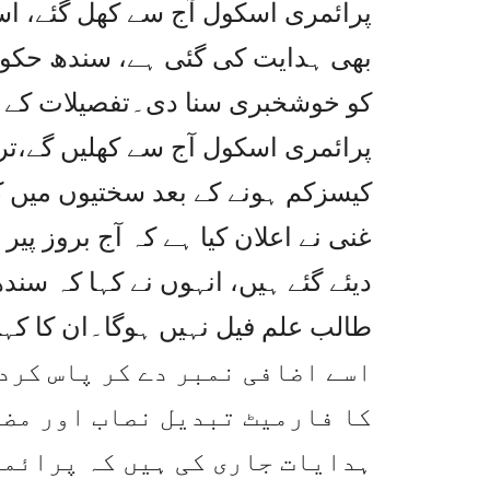
پرائمری اسکول آج سے کھل گئے، اس
بھی ہدایت کی گئی ہے، سندھ حکومت
کو خوشخبری سنا دی۔تفصیلات کے 
پرائمری اسکول آج سے کھلیں گے،تر
کیسزکم ہونے کے بعد سختیوں میں 
غنی نے اعلان کیا ہے کہ آج بروز پی
دیئے گئے ہیں، انہوں نے کہا کہ سن
اسے اضافی نمبر دے کر پاس کرد
کا فارمیٹ تبدیل نصاب اور مض
ہدایات جاری کی ہیں کہ پرائمر