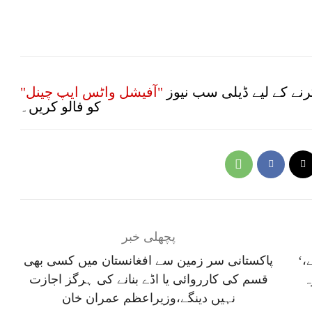
نے کے لیے ڈیلی سب نیوز
"آفیشل واٹس ایپ چینل"
کو فالو کریں۔
پچھلی خبر
‘الحمداللہ ہمارے گھر پہلے بچے کی آمد متوقع ہے،
پاکستانی سر زمین سے افغانستان میں کسی بھی
ہ
قسم کی کارروائی یا اڈے بنانے کی ہرگز اجازت
نہیں دینگے،وزیراعظم عمران خان