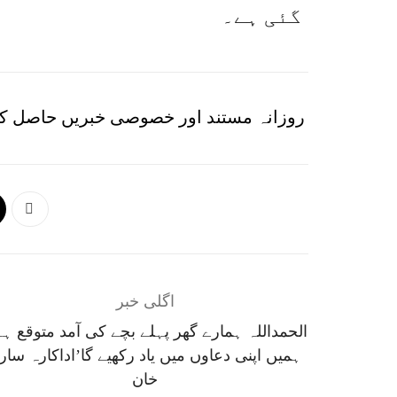
گئی ہے۔
روزانہ مستند اور خصوصی خبریں حاصل کر
اگلی خبر
ہمیں اپنی دعاوں میں یاد رکھیے گا’اداکارہ سار
خان