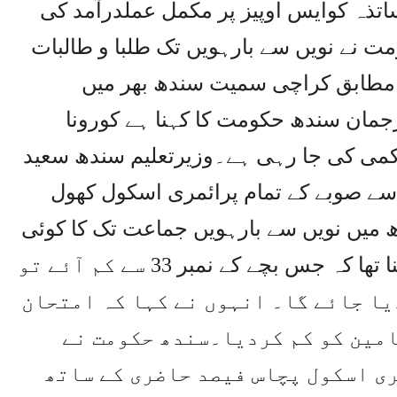
اتذہ کوایس اوپیز پر مکمل عملدرآمد کی
 نے نویں سے بارہویں تک طلبا و طالبات
مطابق کراچی سمیت سندھ بھر میں
جمان سندھ حکومت کا کہنا ہے کورونا
کمی کی جا رہی ہے۔وزیرتعلیم سندھ سعید
ر سے صوبے کے تمام پرائمری اسکول کھول
دھ میں نویں سے بارہویں جماعت تک کا کوئی
طالب علم فیل نہیں ہوگا۔ان کا کہنا تھا کہ جس بچے کے نمبر 33 سے کم آئے تو
یا جائے گا۔ انہوں نے کہا کہ امتحان
امین کو کم کردیا۔سندھ حکومت نے
ی اسکول پچاس فیصد حاضری کے ساتھ