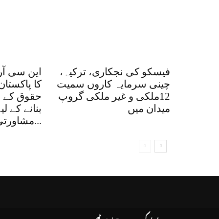
فیسکو کی نجکاری، ترکیہ،
این سی آر
چینی سرمایہ کاروں سمیت
کا پاکستان
12ملکی و غیر ملکی گروپ
حقوق کے ق
میدان میں
بنانے کے ل
مشاورتی اجلاس، کتاب...