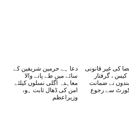
ضا کی غیر قانونی
دعا ہے حرمین شریفین کے
کیس ، گرفتار
سائے میں طے پانے والا
شندوں نے ضمانت
معاہدہ اگلی نسلوں کیلئے
یکورٹ سے رجوع
امن کی ڈھال ثابت ہو،
وزیراعظم