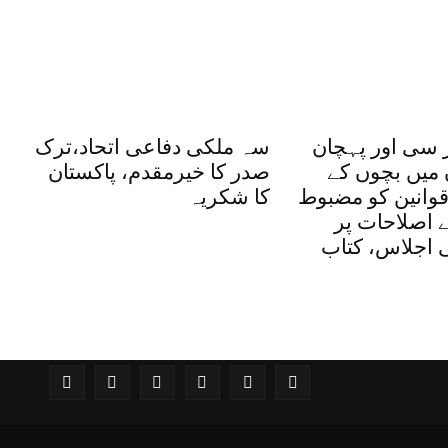
 سی اور پہچان
سہ ملکی دفاعی اتحاد،ترک
 میں بچوں کے
صدر کا خیرمقدم، پاکستان
وانین کو مضبوط
کا شکریہ
یے اصلاحات پر