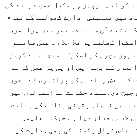
 کو ایس اوپیز پر مکمل عمل درآمد کی
ھ میں تعلیمی ادارے کھولنے کے تمام
ئے تھے آج سے سندھ بھر میں پرائمری
کول کھلنے پر ملا جلا رد عمل سامنے
 روز بچوں کو اسکول بھیجنے سے گریز
ئمری کے بچے ایس او پی پر عمل کرنے
جبکہ بعض والدین کی پرائمری کے بچوں
ترجیح دی۔سندھ حکومت نے اسکولوں میں
سماجی فاصلہ یقینی بنانے کی ہدایت
 لازمی قرار دیا ہے جبکہ تعلیمی
 خاص خیال رکھنے کی بھی ہدایت کی