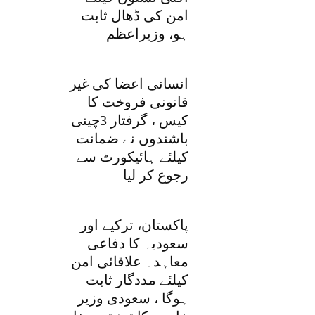
امن کی ڈھال ثابت
ہو، وزیراعظم
انسانی اعضا کی غیر
قانونی فروخت کا
کیس ، گرفتار 3چینی
باشندوں نے ضمانت
کیلئے ہائیکورٹ سے
رجوع کر لیا
پاکستان، ترکیے اور
سعودیہ کا دفاعی
معاہدہ علاقائی امن
کیلئے مددگار ثابت
ہوگا ، سعودی وزیر