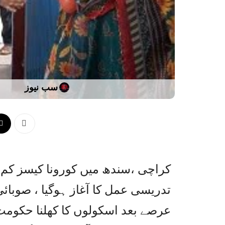
سب نیوز
کراچی ،سندھ میں کورونا کیسز کم 
تدریسی عمل کا آغاز ہوگیا ، صوبائی 
عرصے بعد اسکولوں کا کھلنا حکومت