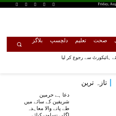
Friday, Au
صحت
تعلیم
دلچسپ
بلاگز
تازہ ترین
دعا ہے حرمین
شریفین کے سائے میں
طے پانے والا معاہدہ
اگلی نسلوں کیلئے