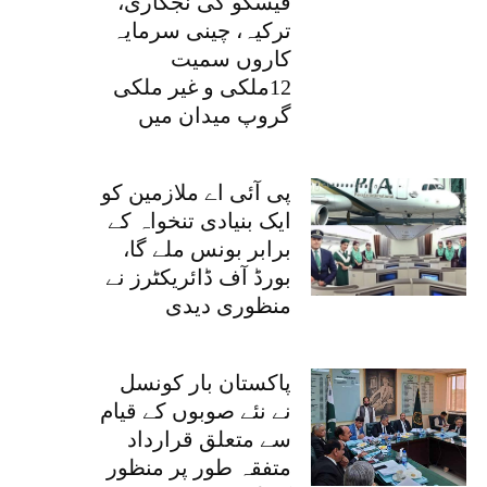
فیسکو کی نجکاری،
ترکیہ، چینی سرمایہ
کاروں سمیت
12ملکی و غیر ملکی
گروپ میدان میں
پی آئی اے ملازمین کو
ایک بنیادی تنخواہ کے
برابر بونس ملے گا،
بورڈ آف ڈائریکٹرز نے
منظوری دیدی
پاکستان بار کونسل
نے نئے صوبوں کے قیام
سے متعلق قرارداد
متفقہ طور پر منظور