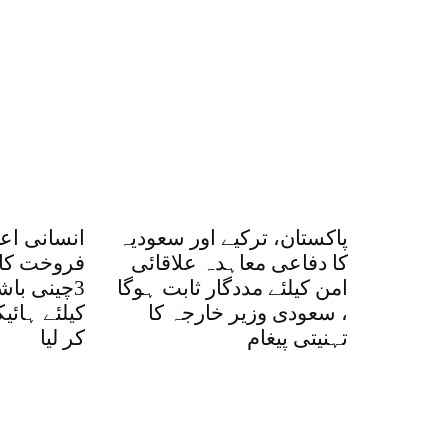
پاکستان، ترکیے اور سعودیہ
انسانی اع
کا دفاعی معاہدہ علاقائی
فروخت کا 
امن کیلئے مددگار ثابت ہوگا
3چینی با
، سعودی وزیر خارجہ کا
کیلئے ہائ
تہنیتی پیغام
کر لیا