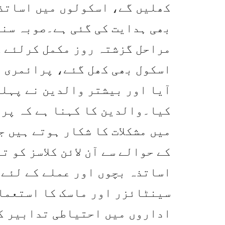
کھلیں گے، اسکولوں میں اساتذہ
بھی ہدایت کی گئی ہے۔صوبہ سند
مراحل گزشتہ روز مکمل کرلئے گ
اسکول بھی کھل گئے، پرائمری اس
آیا اور بیشتر والدین نے پہلے
کیا۔والدین کا کہنا ہے کہ پرا
میں مشکلات کا شکار ہوتے ہیں 
کے حوالے سے آن لائن کلاسز کو 
اساتذہ بچوں اور عملے کے لئے 
سینٹائزر اور ماسک کا استعمال
اداروں میں احتیاطی تدابیر کا