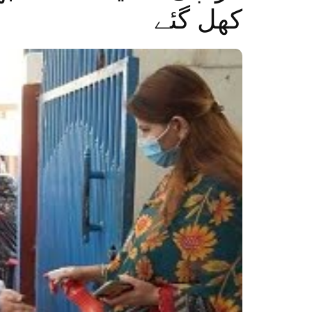
کھل گئے