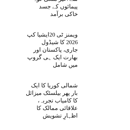
پیمائوں کے جسد
خاکی برآمد
ویمنز ٹی 20ایشیا کپ
2026 کا شیڈول
جاری، پاکستان اور
بھارت ایک ہی گروپ
میں شامل
شمالی کوریا کا ایک
بار پھر بیلسٹک میزائل
کا کامیاب تجربہ،
علاقائی ممالک کا
اظہارِ تشویش