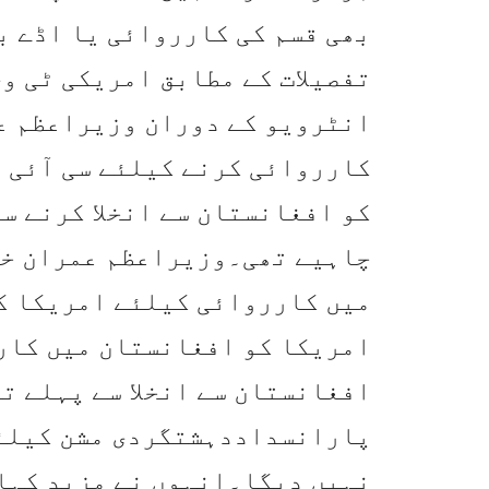
بھی قسم کی کارروائی یا اڈے ب
تفصیلات کے مطابق امریکی ٹی و
انٹرویو کے دوران وزیراعظم ع
کارروائی کرنے کیلئے سی آئی ا
کو افغانستان سے انخلا کرنے س
چاہیے تھی۔وزیراعظم عمران خا
میں کارروائی کیلئے امریکا کو
امریکا کو افغانستان میں کار
افغانستان سے انخلا سے پہلے ت
پارانسداددہشتگردی مشن کیلئی
نہیں دیگا۔انہوں نے مزید کہا