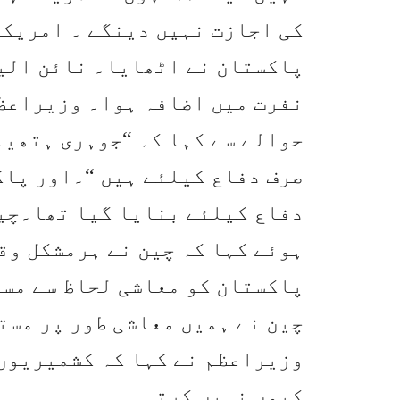
کی اجازت نہیں دینگے ۔ امریکا
پاکستان نے اٹھایا۔ نائن الیو
نفرت میں اضافہ ہوا۔ وزیراعظ
حوالے سے کہا کہ “جوہری ہتھیا
صرف دفاع کیلئے ہیں “۔اور پاک
دفاع کیلئے بنایا گیا تھا۔چین
ہوئے کہا کہ چین نے ہرمشکل وق
پاکستان کو معاشی لحاظ سے مست
چین نے ہمیں معاشی طور پر مست
وزیراعظم نے کہا کہ کشمیریوں 
کیوں نہیں کرتی ۔