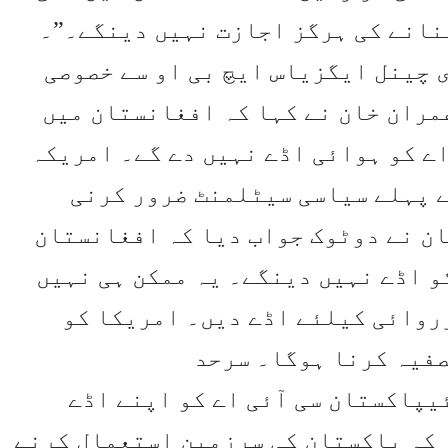
نانے کی ہرگز اجازت نہیں دینگے۔”۔
ی چینل ایگزیاس ایچ بی او سے خصوصی
مران خان نے کہا کہ افغانستان میں
ے کو ہوائی اڈے نہیں دے گے۔ امریکہ
ے پہلے سیاسی سیٹلمنٹ ضرور کرنی
ن نے دوٹوک جواب دیا کہ افغانستان
 اڈے نہیں دینگے۔ یہ ممکن ہی نہیں
روائی کیلئے اڈے دیں۔ امریکا کو
صفیہ کرنا ہوگا۔ سرحد
پاکستان سی آئی اے کو اپنے اڈے
 کہ پاکستان کی سرزمین استعمال کرنے