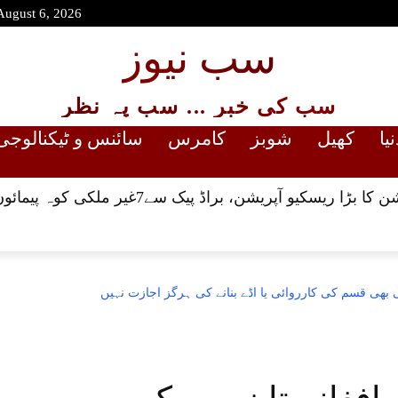
August 6, 2026
سب نیوز
سب کی خبر ... سب پہ نظر
نیا
کھیل
شوبز
کامرس
سائنس و ٹیکنالوجی
و آپریشن، براڈ پیک سے7غیر ملکی کوہ پیمائوں کے جسد خاکی برآمد
بھی قسم کی کارروائی یا اڈے بنانے کی ہرگز اجازت نہیں