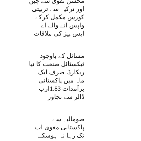
محسن نقوی سے چین
اور ترکیہ سے تربیتی
کورس مکمل کرکے
واپس آنے والے اے
ایس پیز کی ملاقات
مسائل کے باوجود
ٹیکسٹائل صنعت کا نیا
ریکارڈ، صرف ایک
ماہ میں پاکستانی
برآمدات 1.83ارب
ڈالر سے تجاوز
صومالیہ سے
پاکستانی مغوی اب
تک رہا نہ ہوسکے