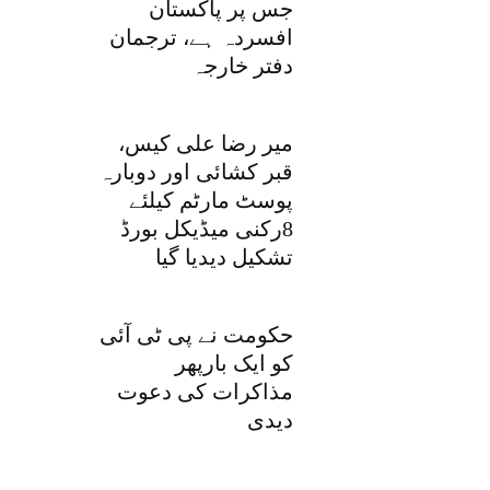
جس پر پاکستان
افسردہ ہے، ترجمان
دفتر خارجہ
میر رضا علی کیس،
قبر کشائی اور دوبارہ
پوسٹ مارٹم کیلئے
8رکنی میڈیکل بورڈ
تشکیل دیدیا گیا
حکومت نے پی ٹی آئی
کو ایک بارپھر
مذاکرات کی دعوت
دیدی