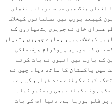
 افغان جنگ میں سب سے زیادہ نقصان
ن کیبعد یورپ میں مسلمانوں کیخلاف
م عمران خان نے جوہری ہتھیاروں کے
روں کیخلاف ہوں، ہمارے جوہری ہتھیار
ستان کا جوہری پروگرام صرف ملکی
 کے بارے میں انہوں نے بات کرتے
ت میں پاکستان کا ساتھ دیا۔ چین نے
حکم کرنے کیلئے مدد فراہم کی ہے ۔
حکم ہونے کیلئے بھی ریسکیو کیا۔
پر ظلم ہورہا ہے، دنیا اس کی بات