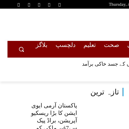
Thursday, 
صحت
تعلیم
دلچسپ
بلاگز
تازہ ترین
پاکستان آرمی ایوی
ایشن کا بڑا ریسکیو
آپریشن، براڈ پیک
سے7غیر ملکی کوہ