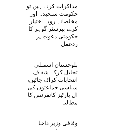
مذاکرات کرنے ہیں تو
حکومت سنجیدہ اور
مخلصانہ رویہ اختیار
کرے، بیرسٹر گوہر کا
حکومتی دعوت پر
ردعمل
بلوچستان اسمبلی
تحلیل کرکے شفاف
انتخابات کرائے جائیں،
سیاسی جماعتوں کی
آل پارٹیز کانفرنس کا
مطالبہ
وفاقی وزیر داخلہ