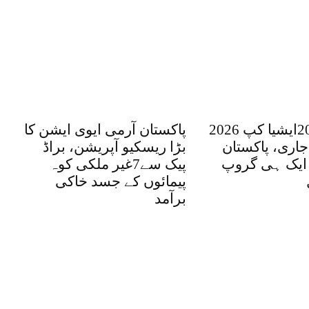
ویمنز ٹی 20ایشیا کپ 2026
پاکستان آرمی ایوی ایشن کا
جاری، پاکستان
بڑا ریسکیو آپریشن، براڈ
 ایک ہی گروپ
پیک سے7غیر ملکی کوہ
پیمائوں کے جسد خاکی
برآمد