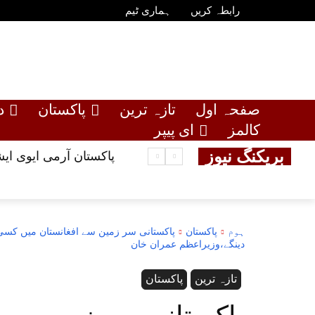
رابطہ کریں
ہماری ٹیم
صفحہ اول
تازہ ترین
پاکستان
د
کالمز
ای پیپر
بریکنگ نیوز
پاکستان آرمی ایوی ایشن کا بڑا ریسکی
ہوم
پاکستان
پاکستانی سر زمین سے افغانستان میں کسی 
دینگے،وزیراعظم عمران خان
تازہ ترین
پاکستان