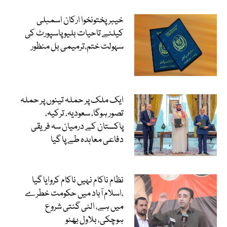
خیبرپختونخوا ارکان اسمبلی
کیلئے تاحیات بلیو پاسپورٹ کی
سہولت ختم،ترمیمی بل منظور
ایک ملک پر حملہ تینوں پر حملہ
تصور ہوگا، سعودیہ، ترکیہ،
پاکستان کے درمیان سہ فریقی
دفاعی معاہدہ طے پا گیا
نظام ناکام نہیں ناکام کروایا گیا
،اسلام آباد میں حکومت خطرے
میں ہے، الٹی گنتی شروع
ہوچکی، بلاول بھٹو