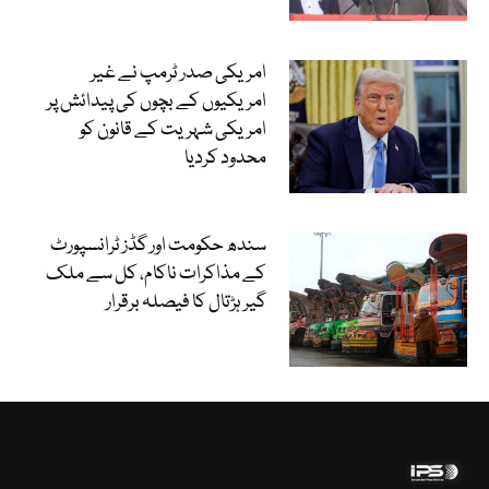
امریکی صدر ٹرمپ نے غیر
امریکیوں کے بچوں کی پیدائش پر
امریکی شہریت کے قانون کو
محدود کردیا
سندھ حکومت اور گڈز ٹرانسپورٹ
کے مذاکرات ناکام، کل سے ملک
گیر ہڑتال کا فیصلہ برقرار