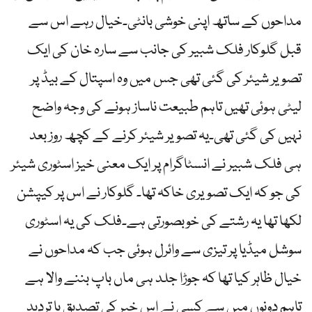
مداحوں کے ساتھ اپنی خوشی بانٹی۔خیال رہے اس سے
قبل گلوکار فلک شبیر کی جانب سے سارہ خان کی ایک
تصویر شیئر کی گئی تھی جس میں وہ اسپتال کے بیڈ پر
لیٹی ہوئی تھیں تاہم طبیعت ناساز ہونے کی وجہ واضح
نہیں کی گئی تھی۔یہ تصویر شیئر کرنے کے کچھ روز بعد
ہی فلک شبیر نے انسٹاگرام پر ایک معنی خیز اسٹوری شیئر
کی جو کہ ایک تصویری خاکہ تھا۔ گلوکار نے اس پر کیپشن
لکھا تھا یہ رشتے کی خوبصورتی ہے۔فلک کی یہ اسٹوری
سوشل میڈیا پر تیزی سے وائرل ہوئی جب کہ مداحوں نے
خیال ظاہر کیا تھا کہ جوڑا جلد ہی ماں باپ بننے والا ہے
تاہم دونوں میں سے کسی نے اس خبر کی تصدیق یا تردید