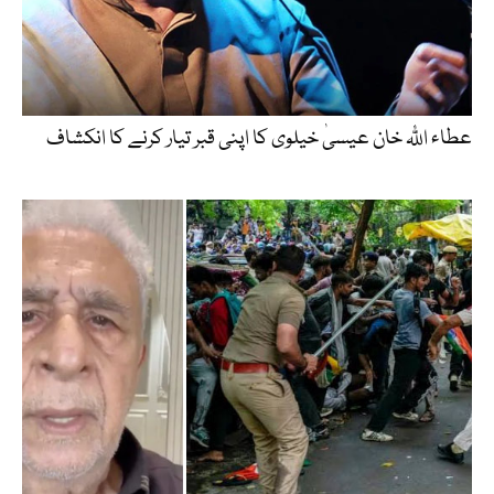
عطاء اللّٰہ خان عیسیٰ خیلوی کا اپنی قبر تیار کرنے کا انکشاف