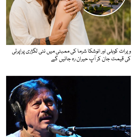
ویرات کوہلی اور انوشکا شرما کی ممبئی میں نئی لگژری پراپرٹی
کی قیمت جان کر آپ حیران رہ جائیں گے