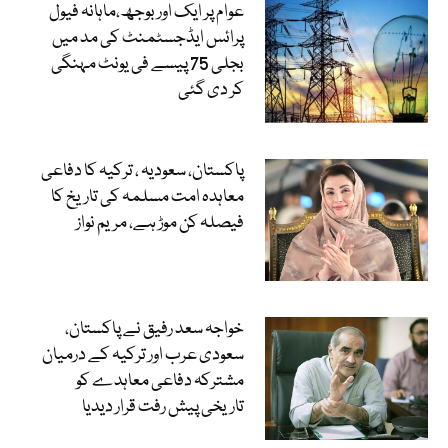
عوام پر ایک اور بوجھ،ماہانہ فیول
پرائس ایڈجسٹمنٹ کی مد میں
بجلی 75 پیسے فی یونٹ مہنگی
کر دی گئی
پاکستان، سعودیہ ، ترکیہ کا دفاعی
معاہدہ امت مسلمہ کی تاریخ کا
فیصلہ کن موڑ ہے، مریم نواز
خواجہ سعد رفیق نے پاکستان،
سعودی عرب اور ترکیہ کے درمیان
مشترکہ دفاعی معاہدے کو
تاریخی پیش رفت قرار دیدیا