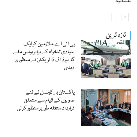
عشائیہ
تازہ ترین
پی آئی اے ملازمین کو ایک
بنیادی تنخواہ کے برابر بونس ملے
گا، بورڈ آف ڈائریکٹرز نے منظوری
دیدی
پاکستان بار کونسل نے نئے
صوبوں کے قیام سے متعلق
قرارداد متفقہ طور پر منظور کر لی