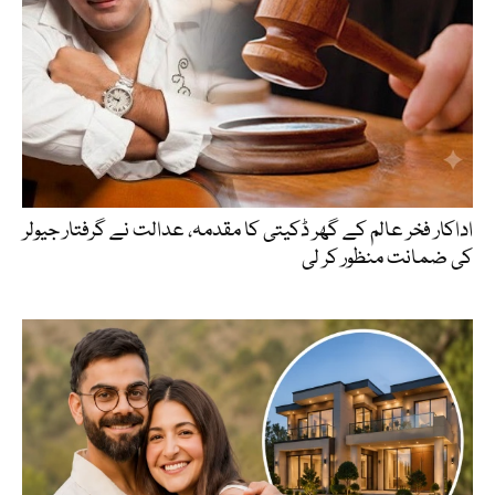
اداکار فخر عالم کے گھر ڈکیتی کا مقدمہ، عدالت نے گرفتار جیولر
کی ضمانت منظور کر لی