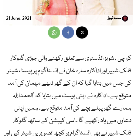
سب نیوز
21 June, 2021
کراچی ، شوبز انڈسٹری سے تعلق رکھنے والی جوڑی گلوکار
فلک شبیر اور اداکارہ سارہ خان نے انسٹاگرام پر پوسٹ شیئر
کی جس میں بتایا گیا کہ ان کے گھر ننھے مہمان کی آمد
متوقع ہے۔اداکارہ نے اپنی پوسٹ میں بتایا کہ ‘الحمداللہ
ہمارے گھر پہلے بچے کی آمد متوقع ہے، ہمیں اپنی
دعاوں میں یاد رکھیے گا’۔اسی کیپشن کے ساتھ گلوکار
فلک شبیر نے بھی انسٹاگرام پر کچھ تصویریں شیئر کیں اور