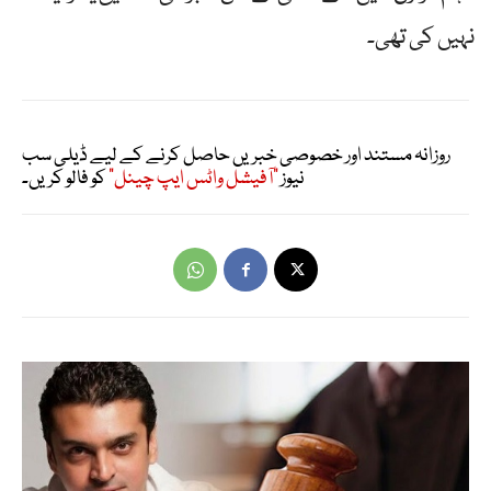
نہیں کی تھی۔
روزانہ مستند اور خصوصی خبریں حاصل کرنے کے لیے ڈیلی سب
نیوز
"آفیشل واٹس ایپ چینل"
کو فالو کریں۔