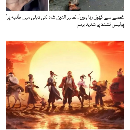
’غصے سے کھول رہا ہوں‘، نصیر الدین شاہ نئی دہلی میں طلبہ پر
پولیس تشدد پر شدید برہم